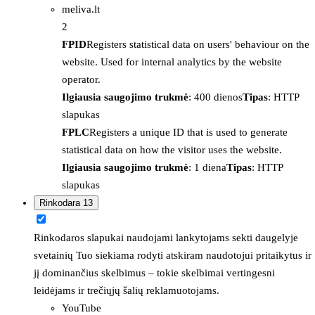
meliva.lt
2
FPID
Registers statistical data on users' behaviour on the
website. Used for internal analytics by the website
operator.
Ilgiausia saugojimo trukmė
: 400 dienos
Tipas
: HTTP
slapukas
FPLC
Registers a unique ID that is used to generate
statistical data on how the visitor uses the website.
Ilgiausia saugojimo trukmė
: 1 diena
Tipas
: HTTP
slapukas
Rinkodara
13
Rinkodaros slapukai naudojami lankytojams sekti daugelyje
svetainių Tuo siekiama rodyti atskiram naudotojui pritaikytus ir
jį dominančius skelbimus – tokie skelbimai vertingesni
leidėjams ir trečiųjų šalių reklamuotojams.
YouTube