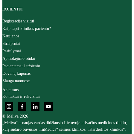
PACIENTUI
Registracija vizitui
Kaip tapti klinikos pacientu?
Naujienos
Straipsniai
Pasiūlymai
Apmokėjimo būdai
Pacientams iš užsienio
Dovanų kuponas
Slauga namuose
Apie mus
Kontaktai ir rekvizitai
© Meliva 2026
„Meliva“ – naujas vardas didžiausio Lietuvoje privačios medicinos tinklo,
kurį sudaro buvusios „InMedica“ šeimos klinikos, „Kardiolitos klinikos“,