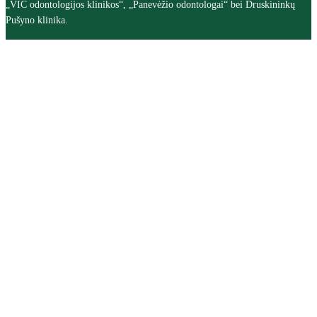
„VIC odontologijos klinikos“, „Panevėžio odontologai“ bei Druskininkų
Pušyno klinika.