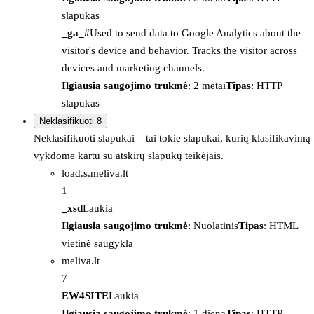
slapukas
_ga_#
Used to send data to Google Analytics about the
visitor's device and behavior. Tracks the visitor across
devices and marketing channels.
Ilgiausia saugojimo trukmė
: 2 metai
Tipas
: HTTP
slapukas
Neklasifikuoti
8
Neklasifikuoti slapukai – tai tokie slapukai, kurių klasifikavimą
vykdome kartu su atskirų slapukų teikėjais.
load.s.meliva.lt
1
_xsd
Laukia
Ilgiausia saugojimo trukmė
: Nuolatinis
Tipas
: HTML
vietinė saugykla
meliva.lt
7
EW4SITE
Laukia
Ilgiausia saugojimo trukmė
: 1 diena
Tipas
: HTTP