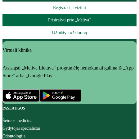
Registracija vizitui
Prisirašyti prie „Meliva“
Užpildyti užklausą
Virtuali klinika
Atsisiųsti „Meliva Lietuva“ programėlę nemokamai galima iš „App
Store“ arba „Google Play“.
PASLAUGOS
Šeimos medicina
Gydytojai specialistai
Odontologija