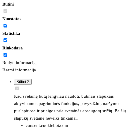
Būtini
Nuostatos
Statistika
Rinkodara
Rodyti informaciją
Išsami informacija
Būtini
2
Kad svetainę būtų lengviau naudoti, būtinais slapukais
aktyvinamos pagrindinės funkcijos, pavyzdžiui, naršymo
puslapiuose ir prieigos prie svetainės apsaugotų sričių. Be šių
slapukų svetainė neveiks tinkamai.
consent.cookiebot.com