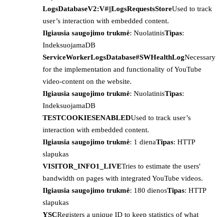
LogsDatabaseV2:V#||LogsRequestsStore
Used to track
user’s interaction with embedded content.
Ilgiausia saugojimo trukmė
: Nuolatinis
Tipas
:
IndeksuojamaDB
ServiceWorkerLogsDatabase#SWHealthLog
Necessary
for the implementation and functionality of YouTube
video-content on the website.
Ilgiausia saugojimo trukmė
: Nuolatinis
Tipas
:
IndeksuojamaDB
TESTCOOKIESENABLED
Used to track user’s
interaction with embedded content.
Ilgiausia saugojimo trukmė
: 1 diena
Tipas
: HTTP
slapukas
VISITOR_INFO1_LIVE
Tries to estimate the users'
bandwidth on pages with integrated YouTube videos.
Ilgiausia saugojimo trukmė
: 180 dienos
Tipas
: HTTP
slapukas
YSC
Registers a unique ID to keep statistics of what