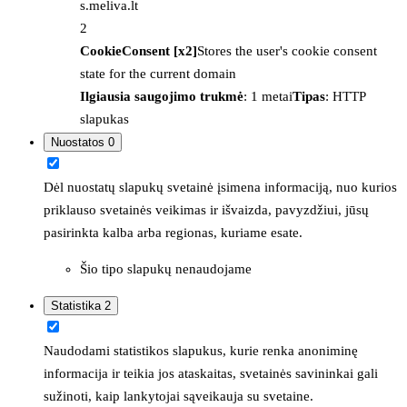
s.meliva.lt
2
CookieConsent [x2]
Stores the user's cookie consent
state for the current domain
Ilgiausia saugojimo trukmė
: 1 metai
Tipas
: HTTP
slapukas
Nuostatos
0
Dėl nuostatų slapukų svetainė įsimena informaciją, nuo kurios
priklauso svetainės veikimas ir išvaizda, pavyzdžiui, jūsų
pasirinkta kalba arba regionas, kuriame esate.
Šio tipo slapukų nenaudojame
Statistika
2
Naudodami statistikos slapukus, kurie renka anoniminę
informacija ir teikia jos ataskaitas, svetainės savininkai gali
sužinoti, kaip lankytojai sąveikauja su svetaine.