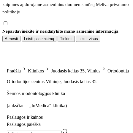
kaip mes apdorojame asmeninius duomenis mūsų 
Meliva privatumo 
politikoje
Nepardavinėkite ir nesidalykite mano asmenine informacija
Atmesti
Leisti pasirinkimą
Tinkinti
Leisti visus
Pradžia
Klinikos
Juodasis kelias 35, Vilnius
Ortodontija
Ortodontijos centras Vilniuje, Juodasis kelias 35
Šeimos ir odontologijos klinika
(
anksčiau – „InMedica“ klinika
)
Paslaugos ir kainos
Paslaugos paieška