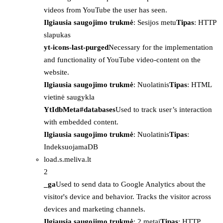
videos from YouTube the user has seen.
Ilgiausia saugojimo trukmė
: Sesijos metu
Tipas
: HTTP
slapukas
yt-icons-last-purged
Necessary for the implementation
and functionality of YouTube video-content on the
website.
Ilgiausia saugojimo trukmė
: Nuolatinis
Tipas
: HTML
vietinė saugykla
YtIdbMeta#databases
Used to track user’s interaction
with embedded content.
Ilgiausia saugojimo trukmė
: Nuolatinis
Tipas
:
IndeksuojamaDB
load.s.meliva.lt
2
_ga
Used to send data to Google Analytics about the
visitor's device and behavior. Tracks the visitor across
devices and marketing channels.
Ilgiausia saugojimo trukmė
: 2 metai
Tipas
: HTTP