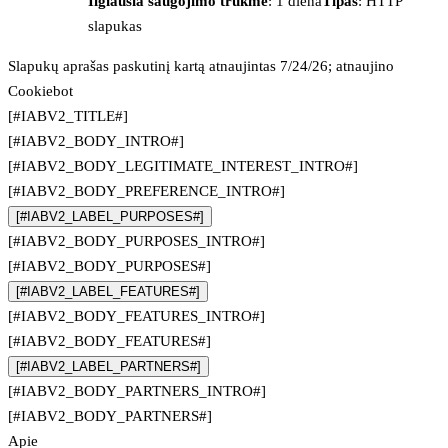
Ilgiausia saugojimo trukmė
: 1 diena
Tipas
: HTTP
slapukas
Slapukų aprašas paskutinį kartą atnaujintas 7/24/26; atnaujino
Cookiebot
[#IABV2_TITLE#]
[#IABV2_BODY_INTRO#]
[#IABV2_BODY_LEGITIMATE_INTEREST_INTRO#]
[#IABV2_BODY_PREFERENCE_INTRO#]
[#IABV2_LABEL_PURPOSES#]
[#IABV2_BODY_PURPOSES_INTRO#]
[#IABV2_BODY_PURPOSES#]
[#IABV2_LABEL_FEATURES#]
[#IABV2_BODY_FEATURES_INTRO#]
[#IABV2_BODY_FEATURES#]
[#IABV2_LABEL_PARTNERS#]
[#IABV2_BODY_PARTNERS_INTRO#]
[#IABV2_BODY_PARTNERS#]
Apie