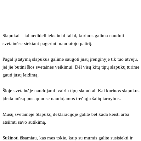
Slapukai – tai nedideli tekstiniai failai, kuriuos galima naudoti 
svetainėse siekiant pagerinti naudotojo patirtį.
Pagal įstatymą slapukus galime saugoti jūsų įrenginyje tik tuo atveju, 
jei jie būtini šios svetainės veikimui. Dėl visų kitų tipų slapukų turime 
gauti jūsų leidimą.
Šioje svetainėje naudojami įvairių tipų slapukai. Kai kuriuos slapukus 
įdeda mūsų puslapiuose naudojamos trečiųjų šalių tarnybos.
Mūsų svetainėje Slapukų deklaracijoje galite bet kada keisti arba 
atsiimti savo sutikimą.
Sužinoti išsamiau, kas mes tokie, kaip su mumis galite susisiekti ir 