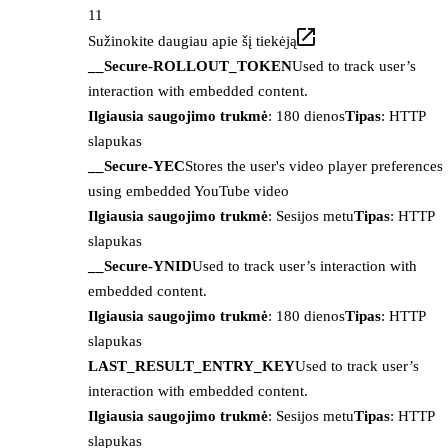
11
Sužinokite daugiau apie šį tiekėją
__Secure-ROLLOUT_TOKEN
Used to track user’s
interaction with embedded content.
Ilgiausia saugojimo trukmė
: 180 dienos
Tipas
: HTTP
slapukas
__Secure-YEC
Stores the user's video player preferences
using embedded YouTube video
Ilgiausia saugojimo trukmė
: Sesijos metu
Tipas
: HTTP
slapukas
__Secure-YNID
Used to track user’s interaction with
embedded content.
Ilgiausia saugojimo trukmė
: 180 dienos
Tipas
: HTTP
slapukas
LAST_RESULT_ENTRY_KEY
Used to track user’s
interaction with embedded content.
Ilgiausia saugojimo trukmė
: Sesijos metu
Tipas
: HTTP
slapukas