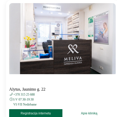
Alytus, Jaunimo g. 22
+370 315 25 688
I-V 07:30-19:30
VI-VII Nedirbame
Registracija internetu
Apie kliniką