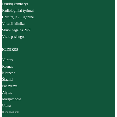
Druskų kambarys
Radiologiniai tyrimai
Chirurgija / Ligoninė
Virtuali klinika
Skubi pagalba 24/7
Visos paslaugos
KLINIKOS
Vilnius
Kaunas
Klaipėda
Šiauliai
Panevėžys
Alytus
Marijampolė
Utena
Kiti miestai