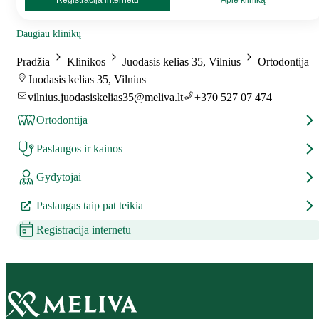
Registracija internetu
Apie kliniką
Daugiau klinikų
Pradžia
Klinikos
Juodasis kelias 35, Vilnius
Ortodontija
Juodasis kelias 35, Vilnius
vilnius.juodasiskelias35@meliva.lt
+370 527 07 474
Ortodontija
Paslaugos ir kainos
Gydytojai
Paslaugas taip pat teikia
Registracija internetu