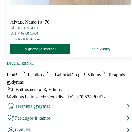
Alytus, Naujoji g. 76
+370 315 24 100
I-V 08:00-19:00
VI-VII Nedirbame
Registracija internetu
Apie kliniką
Daugiau klinikų
Pradžia
Klinikos
J. Baltrušaičio g. 3, Vilnius
Terapinis
gydymas
J. Baltrušaičio g. 3, Vilnius
vilnius.baltrusaicio3@meliva.lt
+370 524 30 432
Terapinis gydymas
Paslaugos ir kainos
Gydytojai