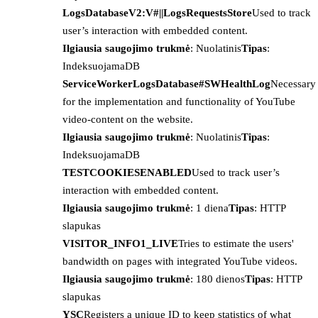
LogsDatabaseV2:V#||LogsRequestsStore
Used to track
user’s interaction with embedded content.
Ilgiausia saugojimo trukmė
: Nuolatinis
Tipas
:
IndeksuojamaDB
ServiceWorkerLogsDatabase#SWHealthLog
Necessary
for the implementation and functionality of YouTube
video-content on the website.
Ilgiausia saugojimo trukmė
: Nuolatinis
Tipas
:
IndeksuojamaDB
TESTCOOKIESENABLED
Used to track user’s
interaction with embedded content.
Ilgiausia saugojimo trukmė
: 1 diena
Tipas
: HTTP
slapukas
VISITOR_INFO1_LIVE
Tries to estimate the users'
bandwidth on pages with integrated YouTube videos.
Ilgiausia saugojimo trukmė
: 180 dienos
Tipas
: HTTP
slapukas
YSC
Registers a unique ID to keep statistics of what