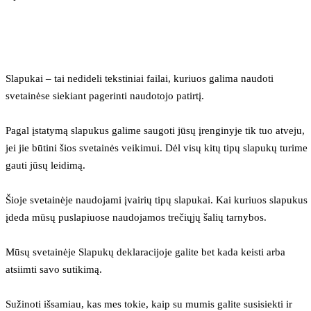
Slapukai – tai nedideli tekstiniai failai, kuriuos galima naudoti 
svetainėse siekiant pagerinti naudotojo patirtį.
Pagal įstatymą slapukus galime saugoti jūsų įrenginyje tik tuo atveju, 
jei jie būtini šios svetainės veikimui. Dėl visų kitų tipų slapukų turime 
gauti jūsų leidimą.
Šioje svetainėje naudojami įvairių tipų slapukai. Kai kuriuos slapukus 
įdeda mūsų puslapiuose naudojamos trečiųjų šalių tarnybos.
Mūsų svetainėje Slapukų deklaracijoje galite bet kada keisti arba 
atsiimti savo sutikimą.
Sužinoti išsamiau, kas mes tokie, kaip su mumis galite susisiekti ir 