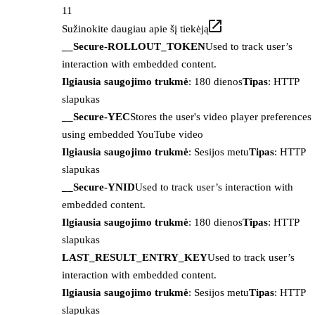
11
Sužinokite daugiau apie šį tiekėją
__Secure-ROLLOUT_TOKEN
Used to track user’s
interaction with embedded content.
Ilgiausia saugojimo trukmė
: 180 dienos
Tipas
: HTTP
slapukas
__Secure-YEC
Stores the user's video player preferences
using embedded YouTube video
Ilgiausia saugojimo trukmė
: Sesijos metu
Tipas
: HTTP
slapukas
__Secure-YNID
Used to track user’s interaction with
embedded content.
Ilgiausia saugojimo trukmė
: 180 dienos
Tipas
: HTTP
slapukas
LAST_RESULT_ENTRY_KEY
Used to track user’s
interaction with embedded content.
Ilgiausia saugojimo trukmė
: Sesijos metu
Tipas
: HTTP
slapukas