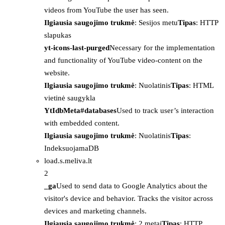
videos from YouTube the user has seen.
Ilgiausia saugojimo trukmė
: Sesijos metu
Tipas
: HTTP
slapukas
yt-icons-last-purged
Necessary for the implementation
and functionality of YouTube video-content on the
website.
Ilgiausia saugojimo trukmė
: Nuolatinis
Tipas
: HTML
vietinė saugykla
YtIdbMeta#databases
Used to track user’s interaction
with embedded content.
Ilgiausia saugojimo trukmė
: Nuolatinis
Tipas
:
IndeksuojamaDB
load.s.meliva.lt
2
_ga
Used to send data to Google Analytics about the
visitor's device and behavior. Tracks the visitor across
devices and marketing channels.
Ilgiausia saugojimo trukmė
: 2 metai
Tipas
: HTTP