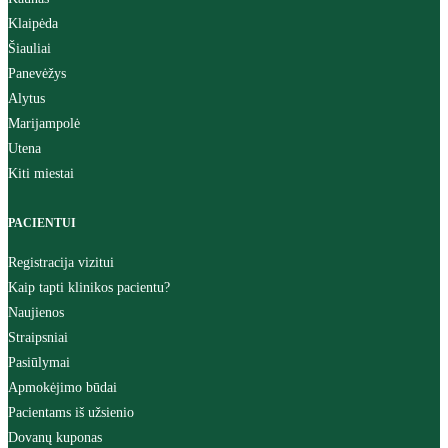
Klaipėda
Šiauliai
Panevėžys
Alytus
Marijampolė
Utena
Kiti miestai
PACIENTUI
Registracija vizitui
Kaip tapti klinikos pacientu?
Naujienos
Straipsniai
Pasiūlymai
Apmokėjimo būdai
Pacientams iš užsienio
Dovanų kuponas