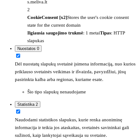
s.meliva.lt
2
CookieConsent [x2]
Stores the user's cookie consent
state for the current domain
Ilgiausia saugojimo trukmė
: 1 metai
Tipas
: HTTP
slapukas
Nuostatos
0
Dėl nuostatų slapukų svetainė įsimena informaciją, nuo kurios
priklauso svetainės veikimas ir išvaizda, pavyzdžiui, jūsų
pasirinkta kalba arba regionas, kuriame esate.
Šio tipo slapukų nenaudojame
Statistika
2
Naudodami statistikos slapukus, kurie renka anoniminę
informacija ir teikia jos ataskaitas, svetainės savininkai gali
sužinoti, kaip lankytojai sąveikauja su svetaine.