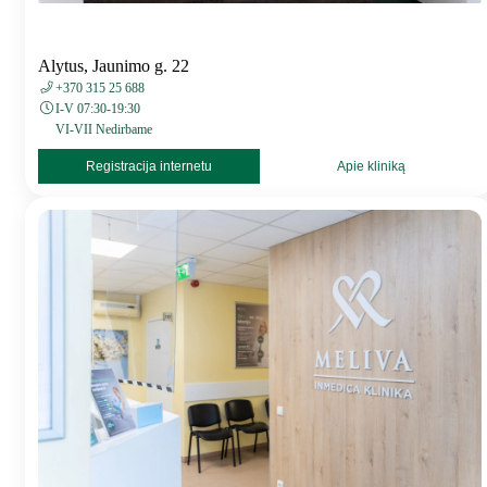
Alytus, Jaunimo g. 22
+370 315 25 688
I-V 07:30-19:30
VI-VII Nedirbame
Registracija internetu
Apie kliniką