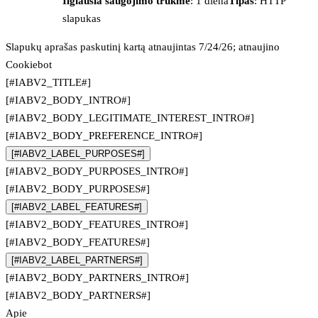
Ilgiausia saugojimo trukmė
: 1 diena
Tipas
: HTTP
slapukas
Slapukų aprašas paskutinį kartą atnaujintas 7/24/26; atnaujino
Cookiebot
[#IABV2_TITLE#]
[#IABV2_BODY_INTRO#]
[#IABV2_BODY_LEGITIMATE_INTEREST_INTRO#]
[#IABV2_BODY_PREFERENCE_INTRO#]
[#IABV2_LABEL_PURPOSES#]
[#IABV2_BODY_PURPOSES_INTRO#]
[#IABV2_BODY_PURPOSES#]
[#IABV2_LABEL_FEATURES#]
[#IABV2_BODY_FEATURES_INTRO#]
[#IABV2_BODY_FEATURES#]
[#IABV2_LABEL_PARTNERS#]
[#IABV2_BODY_PARTNERS_INTRO#]
[#IABV2_BODY_PARTNERS#]
Apie