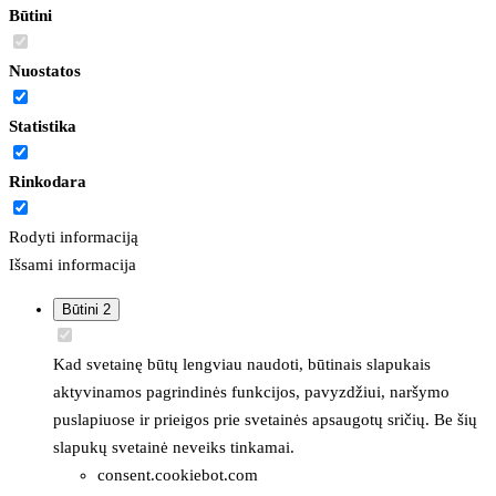
Būtini
Nuostatos
Statistika
Rinkodara
Rodyti informaciją
Išsami informacija
Būtini
2
Kad svetainę būtų lengviau naudoti, būtinais slapukais
aktyvinamos pagrindinės funkcijos, pavyzdžiui, naršymo
puslapiuose ir prieigos prie svetainės apsaugotų sričių. Be šių
slapukų svetainė neveiks tinkamai.
consent.cookiebot.com