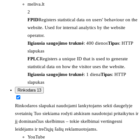
meliva.lt
2
FPID
Registers statistical data on users' behaviour on the
website. Used for internal analytics by the website
operator.
Ilgiausia saugojimo trukmė
: 400 dienos
Tipas
: HTTP
slapukas
FPLC
Registers a unique ID that is used to generate
statistical data on how the visitor uses the website.
Ilgiausia saugojimo trukmė
: 1 diena
Tipas
: HTTP
slapukas
Rinkodara
13
Rinkodaros slapukai naudojami lankytojams sekti daugelyje
svetainių Tuo siekiama rodyti atskiram naudotojui pritaikytus ir
jį dominančius skelbimus – tokie skelbimai vertingesni
leidėjams ir trečiųjų šalių reklamuotojams.
YouTube