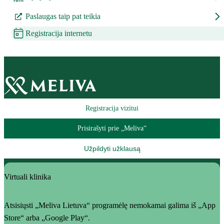
Paslaugas taip pat teikia
Registracija internetu
Registracija vizitui
Prisirašyti prie „Meliva“
Užpildyti užklausą
Virtuali klinika
Atsisiųsti „Meliva Lietuva“ programėlę nemokamai galima iš „App
Store“ arba „Google Play“.