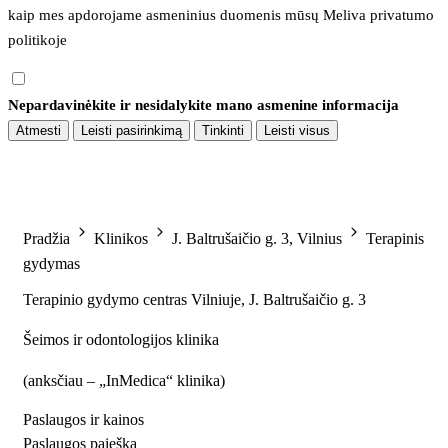
kaip mes apdorojame asmeninius duomenis mūsų 
Meliva privatumo 
politikoje
Nepardavinėkite ir nesidalykite mano asmenine informacija
Atmesti
Leisti pasirinkimą
Tinkinti
Leisti visus
Pradžia
Klinikos
J. Baltrušaičio g. 3, Vilnius
Terapinis
gydymas
Terapinio gydymo centras Vilniuje, J. Baltrušaičio g. 3
Šeimos ir odontologijos klinika
(
anksčiau – „InMedica“ klinika
)
Paslaugos ir kainos
Paslaugos paieška