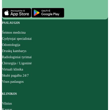
PASLAUGOS
Šeimos medicina
Gydytojai specialistai
Odontologija
Druskų kambarys
Radiologiniai tyrimai
Chirurgija / Ligoninė
Virtuali klinika
Skubi pagalba 24/7
Visos paslaugos
KLINIKOS
Vilnius
Kaunas