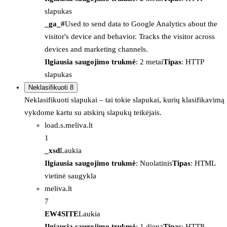
slapukas
_ga_#
Used to send data to Google Analytics about the
visitor's device and behavior. Tracks the visitor across
devices and marketing channels.
Ilgiausia saugojimo trukmė
: 2 metai
Tipas
: HTTP
slapukas
Neklasifikuoti
8
Neklasifikuoti slapukai – tai tokie slapukai, kurių klasifikavimą
vykdome kartu su atskirų slapukų teikėjais.
load.s.meliva.lt
1
_xsd
Laukia
Ilgiausia saugojimo trukmė
: Nuolatinis
Tipas
: HTML
vietinė saugykla
meliva.lt
7
EW4SITE
Laukia
Ilgiausia saugojimo trukmė
: 1 diena
Tipas
: HTTP