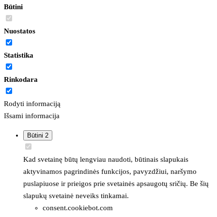
Būtini
Nuostatos
Statistika
Rinkodara
Rodyti informaciją
Išsami informacija
Būtini
2
Kad svetainę būtų lengviau naudoti, būtinais slapukais
aktyvinamos pagrindinės funkcijos, pavyzdžiui, naršymo
puslapiuose ir prieigos prie svetainės apsaugotų sričių. Be šių
slapukų svetainė neveiks tinkamai.
consent.cookiebot.com