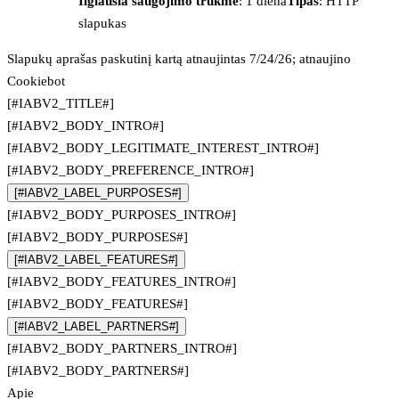
Ilgiausia saugojimo trukmė
: 1 diena
Tipas
: HTTP
slapukas
Slapukų aprašas paskutinį kartą atnaujintas 7/24/26; atnaujino
Cookiebot
[#IABV2_TITLE#]
[#IABV2_BODY_INTRO#]
[#IABV2_BODY_LEGITIMATE_INTEREST_INTRO#]
[#IABV2_BODY_PREFERENCE_INTRO#]
[#IABV2_LABEL_PURPOSES#]
[#IABV2_BODY_PURPOSES_INTRO#]
[#IABV2_BODY_PURPOSES#]
[#IABV2_LABEL_FEATURES#]
[#IABV2_BODY_FEATURES_INTRO#]
[#IABV2_BODY_FEATURES#]
[#IABV2_LABEL_PARTNERS#]
[#IABV2_BODY_PARTNERS_INTRO#]
[#IABV2_BODY_PARTNERS#]
Apie