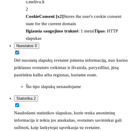
s.meliva.lt
2
CookieConsent [x2]
Stores the user's cookie consent
state for the current domain
Ilgiausia saugojimo trukmė
: 1 metai
Tipas
: HTTP
slapukas
Nuostatos
0
Dėl nuostatų slapukų svetainė įsimena informaciją, nuo kurios
priklauso svetainės veikimas ir išvaizda, pavyzdžiui, jūsų
pasirinkta kalba arba regionas, kuriame esate.
Šio tipo slapukų nenaudojame
Statistika
2
Naudodami statistikos slapukus, kurie renka anoniminę
informacija ir teikia jos ataskaitas, svetainės savininkai gali
sužinoti, kaip lankytojai sąveikauja su svetaine.