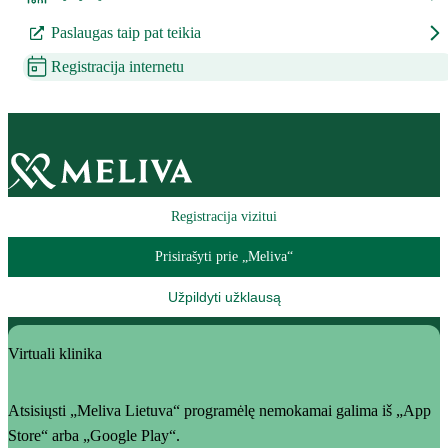
Paslaugas taip pat teikia
Registracija internetu
Registracija vizitui
Prisirašyti prie „Meliva“
Užpildyti užklausą
Virtuali klinika
Atsisiųsti „Meliva Lietuva“ programėlę nemokamai galima iš „App
Store“ arba „Google Play“.