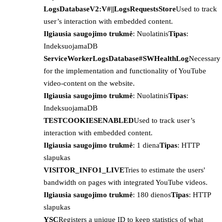
LogsDatabaseV2:V#||LogsRequestsStore
Used to track
user’s interaction with embedded content.
Ilgiausia saugojimo trukmė
: Nuolatinis
Tipas
:
IndeksuojamaDB
ServiceWorkerLogsDatabase#SWHealthLog
Necessary
for the implementation and functionality of YouTube
video-content on the website.
Ilgiausia saugojimo trukmė
: Nuolatinis
Tipas
:
IndeksuojamaDB
TESTCOOKIESENABLED
Used to track user’s
interaction with embedded content.
Ilgiausia saugojimo trukmė
: 1 diena
Tipas
: HTTP
slapukas
VISITOR_INFO1_LIVE
Tries to estimate the users'
bandwidth on pages with integrated YouTube videos.
Ilgiausia saugojimo trukmė
: 180 dienos
Tipas
: HTTP
slapukas
YSC
Registers a unique ID to keep statistics of what