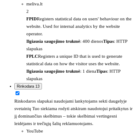
meliva.lt
2
FPID
Registers statistical data on users' behaviour on the
website. Used for internal analytics by the website
operator.
Ilgiausia saugojimo trukmė
: 400 dienos
Tipas
: HTTP
slapukas
FPLC
Registers a unique ID that is used to generate
statistical data on how the visitor uses the website.
Ilgiausia saugojimo trukmė
: 1 diena
Tipas
: HTTP
slapukas
Rinkodara
13
Rinkodaros slapukai naudojami lankytojams sekti daugelyje
svetainių Tuo siekiama rodyti atskiram naudotojui pritaikytus ir
jį dominančius skelbimus – tokie skelbimai vertingesni
leidėjams ir trečiųjų šalių reklamuotojams.
YouTube