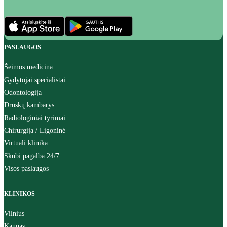
PASLAUGOS
Šeimos medicina
Gydytojai specialistai
Odontologija
Druskų kambarys
Radiologiniai tyrimai
Chirurgija / Ligoninė
Virtuali klinika
Skubi pagalba 24/7
Visos paslaugos
KLINIKOS
Vilnius
Kaunas