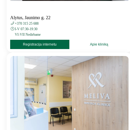
Alytus, Jaunimo g. 22
+370 315 25 688
I-V 07:30-19:30
VI-VII Nedirbame
Registracija internetu
Apie kliniką