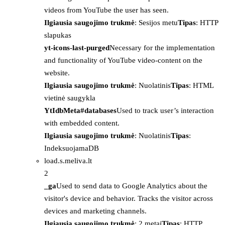
videos from YouTube the user has seen.
Ilgiausia saugojimo trukmė
: Sesijos metu
Tipas
: HTTP
slapukas
yt-icons-last-purged
Necessary for the implementation
and functionality of YouTube video-content on the
website.
Ilgiausia saugojimo trukmė
: Nuolatinis
Tipas
: HTML
vietinė saugykla
YtIdbMeta#databases
Used to track user’s interaction
with embedded content.
Ilgiausia saugojimo trukmė
: Nuolatinis
Tipas
:
IndeksuojamaDB
load.s.meliva.lt
2
_ga
Used to send data to Google Analytics about the
visitor's device and behavior. Tracks the visitor across
devices and marketing channels.
Ilgiausia saugojimo trukmė
: 2 metai
Tipas
: HTTP