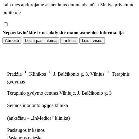
kaip mes apdorojame asmeninius duomenis mūsų 
Meliva privatumo 
politikoje
Nepardavinėkite ir nesidalykite mano asmenine informacija
Atmesti
Leisti pasirinkimą
Tinkinti
Leisti visus
Pradžia
Klinikos
J. Balčikonio g. 3, Vilnius
Terapinis
gydymas
Terapinio gydymo centras Vilniuje, J. Balčikonio g. 3
Šeimos ir odontologijos klinika
(
anksčiau – „InMedica“ klinika
)
Paslaugos ir kainos
Paslaugos paieška