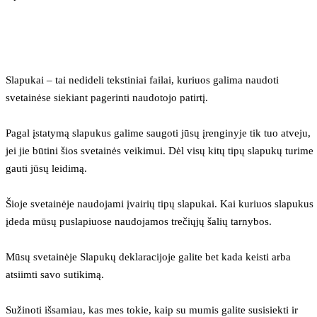
Slapukai – tai nedideli tekstiniai failai, kuriuos galima naudoti 
svetainėse siekiant pagerinti naudotojo patirtį.
Pagal įstatymą slapukus galime saugoti jūsų įrenginyje tik tuo atveju, 
jei jie būtini šios svetainės veikimui. Dėl visų kitų tipų slapukų turime 
gauti jūsų leidimą.
Šioje svetainėje naudojami įvairių tipų slapukai. Kai kuriuos slapukus 
įdeda mūsų puslapiuose naudojamos trečiųjų šalių tarnybos.
Mūsų svetainėje Slapukų deklaracijoje galite bet kada keisti arba 
atsiimti savo sutikimą.
Sužinoti išsamiau, kas mes tokie, kaip su mumis galite susisiekti ir 