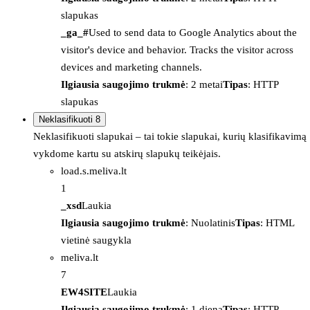
slapukas
_ga_#
Used to send data to Google Analytics about the
visitor's device and behavior. Tracks the visitor across
devices and marketing channels.
Ilgiausia saugojimo trukmė
: 2 metai
Tipas
: HTTP
slapukas
Neklasifikuoti
8
Neklasifikuoti slapukai – tai tokie slapukai, kurių klasifikavimą
vykdome kartu su atskirų slapukų teikėjais.
load.s.meliva.lt
1
_xsd
Laukia
Ilgiausia saugojimo trukmė
: Nuolatinis
Tipas
: HTML
vietinė saugykla
meliva.lt
7
EW4SITE
Laukia
Ilgiausia saugojimo trukmė
: 1 diena
Tipas
: HTTP