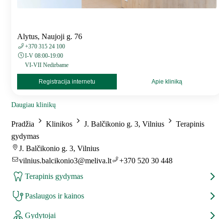
Alytus, Naujoji g. 76
+370 315 24 100
I-V 08:00-19:00
VI-VII Nedirbame
Registracija internetu
Apie kliniką
Daugiau klinikų
Pradžia
Klinikos
J. Balčikonio g. 3, Vilnius
Terapinis
gydymas
J. Balčikonio g. 3, Vilnius
vilnius.balcikonio3@meliva.lt
+370 520 30 448
Terapinis gydymas
Paslaugos ir kainos
Gydytojai