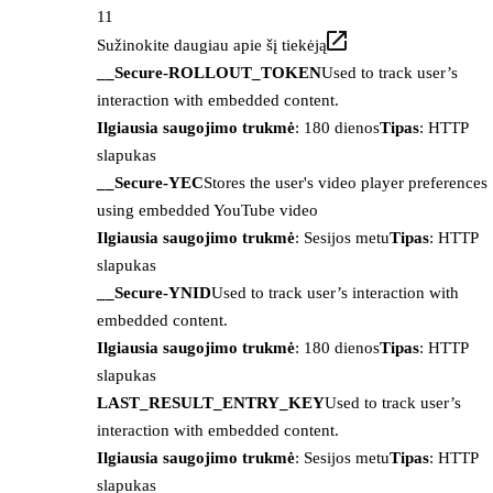
11
Sužinokite daugiau apie šį tiekėją
__Secure-ROLLOUT_TOKEN
Used to track user’s
interaction with embedded content.
Ilgiausia saugojimo trukmė
: 180 dienos
Tipas
: HTTP
slapukas
__Secure-YEC
Stores the user's video player preferences
using embedded YouTube video
Ilgiausia saugojimo trukmė
: Sesijos metu
Tipas
: HTTP
slapukas
__Secure-YNID
Used to track user’s interaction with
embedded content.
Ilgiausia saugojimo trukmė
: 180 dienos
Tipas
: HTTP
slapukas
LAST_RESULT_ENTRY_KEY
Used to track user’s
interaction with embedded content.
Ilgiausia saugojimo trukmė
: Sesijos metu
Tipas
: HTTP
slapukas