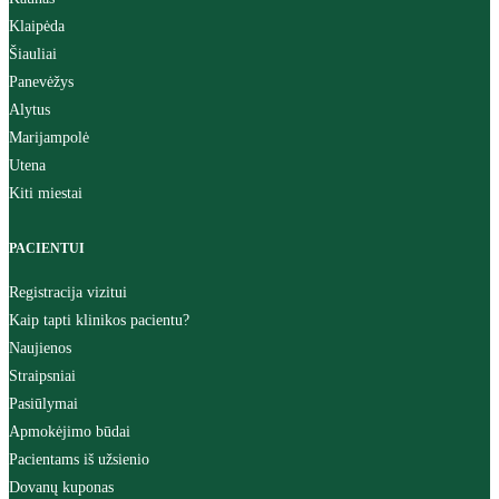
Klaipėda
Šiauliai
Panevėžys
Alytus
Marijampolė
Utena
Kiti miestai
PACIENTUI
Registracija vizitui
Kaip tapti klinikos pacientu?
Naujienos
Straipsniai
Pasiūlymai
Apmokėjimo būdai
Pacientams iš užsienio
Dovanų kuponas