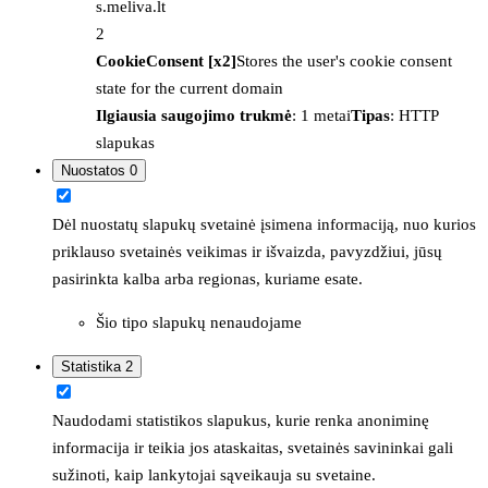
s.meliva.lt
2
CookieConsent [x2]
Stores the user's cookie consent
state for the current domain
Ilgiausia saugojimo trukmė
: 1 metai
Tipas
: HTTP
slapukas
Nuostatos
0
Dėl nuostatų slapukų svetainė įsimena informaciją, nuo kurios
priklauso svetainės veikimas ir išvaizda, pavyzdžiui, jūsų
pasirinkta kalba arba regionas, kuriame esate.
Šio tipo slapukų nenaudojame
Statistika
2
Naudodami statistikos slapukus, kurie renka anoniminę
informacija ir teikia jos ataskaitas, svetainės savininkai gali
sužinoti, kaip lankytojai sąveikauja su svetaine.