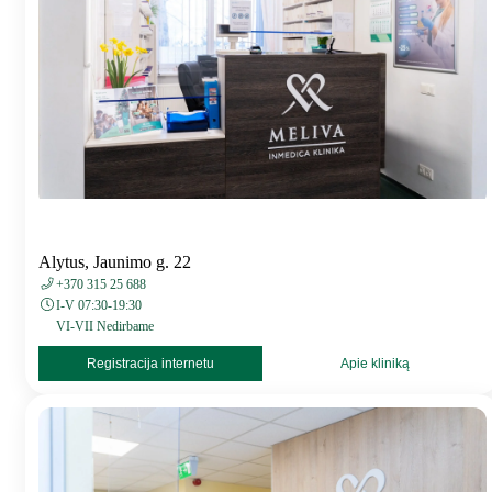
Alytus, Jaunimo g. 22
+370 315 25 688
I-V 07:30-19:30
VI-VII Nedirbame
Registracija internetu
Apie kliniką