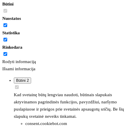
Būtini
Nuostatos
Statistika
Rinkodara
Rodyti informaciją
Išsami informacija
Būtini
2
Kad svetainę būtų lengviau naudoti, būtinais slapukais
aktyvinamos pagrindinės funkcijos, pavyzdžiui, naršymo
puslapiuose ir prieigos prie svetainės apsaugotų sričių. Be šių
slapukų svetainė neveiks tinkamai.
consent.cookiebot.com