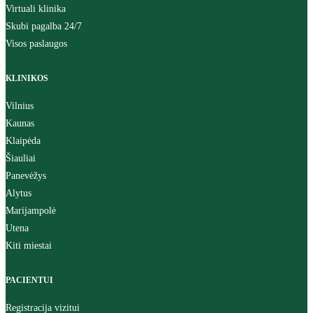
Virtuali klinika
Skubi pagalba 24/7
Visos paslaugos
KLINIKOS
Vilnius
Kaunas
Klaipėda
Šiauliai
Panevėžys
Alytus
Marijampolė
Utena
Kiti miestai
PACIENTUI
Registracija vizitui