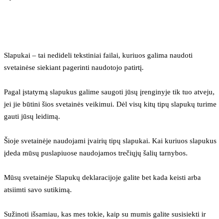
Slapukai – tai nedideli tekstiniai failai, kuriuos galima naudoti 
svetainėse siekiant pagerinti naudotojo patirtį.
Pagal įstatymą slapukus galime saugoti jūsų įrenginyje tik tuo atveju, 
jei jie būtini šios svetainės veikimui. Dėl visų kitų tipų slapukų turime 
gauti jūsų leidimą.
Šioje svetainėje naudojami įvairių tipų slapukai. Kai kuriuos slapukus 
įdeda mūsų puslapiuose naudojamos trečiųjų šalių tarnybos.
Mūsų svetainėje Slapukų deklaracijoje galite bet kada keisti arba 
atsiimti savo sutikimą.
Sužinoti išsamiau, kas mes tokie, kaip su mumis galite susisiekti ir 