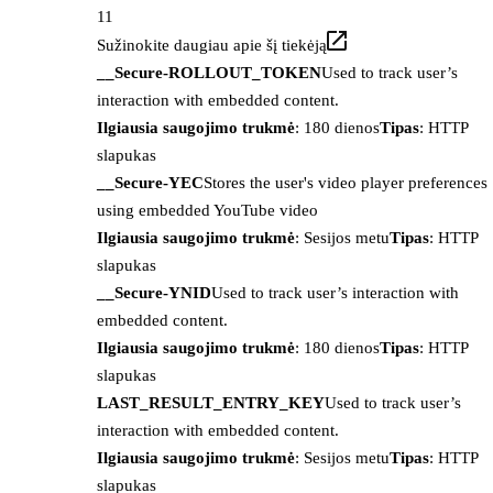
11
Sužinokite daugiau apie šį tiekėją
__Secure-ROLLOUT_TOKEN
Used to track user’s
interaction with embedded content.
Ilgiausia saugojimo trukmė
: 180 dienos
Tipas
: HTTP
slapukas
__Secure-YEC
Stores the user's video player preferences
using embedded YouTube video
Ilgiausia saugojimo trukmė
: Sesijos metu
Tipas
: HTTP
slapukas
__Secure-YNID
Used to track user’s interaction with
embedded content.
Ilgiausia saugojimo trukmė
: 180 dienos
Tipas
: HTTP
slapukas
LAST_RESULT_ENTRY_KEY
Used to track user’s
interaction with embedded content.
Ilgiausia saugojimo trukmė
: Sesijos metu
Tipas
: HTTP
slapukas