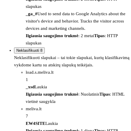
slapukas
_ga_#
Used to send data to Google Analytics about the
visitor's device and behavior. Tracks the visitor across
devices and marketing channels.
Ilgiausia saugojimo trukmė
: 2 metai
Tipas
: HTTP
slapukas
Neklasifikuoti
8
Neklasifikuoti slapukai – tai tokie slapukai, kurių klasifikavimą
vykdome kartu su atskirų slapukų teikėjais.
load.s.meliva.lt
1
_xsd
Laukia
Ilgiausia saugojimo trukmė
: Nuolatinis
Tipas
: HTML
vietinė saugykla
meliva.lt
7
EW4SITE
Laukia
Ilgiausia saugojimo trukmė
: 1 diena
Tipas
: HTTP