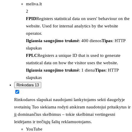
meliva.lt
2
FPID
Registers statistical data on users' behaviour on the
website. Used for internal analytics by the website
operator.
Ilgiausia saugojimo trukmė
: 400 dienos
Tipas
: HTTP
slapukas
FPLC
Registers a unique ID that is used to generate
statistical data on how the visitor uses the website.
Ilgiausia saugojimo trukmė
: 1 diena
Tipas
: HTTP
slapukas
Rinkodara
13
Rinkodaros slapukai naudojami lankytojams sekti daugelyje
svetainių Tuo siekiama rodyti atskiram naudotojui pritaikytus ir
jį dominančius skelbimus – tokie skelbimai vertingesni
leidėjams ir trečiųjų šalių reklamuotojams.
YouTube