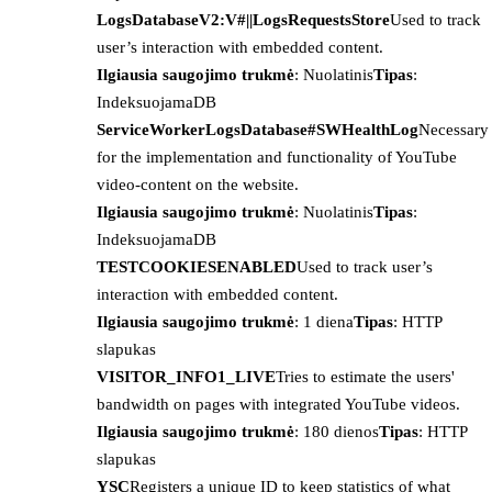
LogsDatabaseV2:V#||LogsRequestsStore
Used to track
user’s interaction with embedded content.
Ilgiausia saugojimo trukmė
: Nuolatinis
Tipas
:
IndeksuojamaDB
ServiceWorkerLogsDatabase#SWHealthLog
Necessary
for the implementation and functionality of YouTube
video-content on the website.
Ilgiausia saugojimo trukmė
: Nuolatinis
Tipas
:
IndeksuojamaDB
TESTCOOKIESENABLED
Used to track user’s
interaction with embedded content.
Ilgiausia saugojimo trukmė
: 1 diena
Tipas
: HTTP
slapukas
VISITOR_INFO1_LIVE
Tries to estimate the users'
bandwidth on pages with integrated YouTube videos.
Ilgiausia saugojimo trukmė
: 180 dienos
Tipas
: HTTP
slapukas
YSC
Registers a unique ID to keep statistics of what