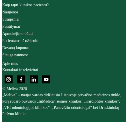
Kaip tapti klinikos pacientu?
Naujienos
Straipsniai
Pasiūlymai
Apmokėjimo būdai
Pacientams iš užsienio
Dovanų kuponas
Slauga namuose
Apie mus
Kontaktai ir rekvizitai
© Meliva 2026
„Meliva“ – naujas vardas didžiausio Lietuvoje privačios medicinos tinklo,
kurį sudaro buvusios „InMedica“ šeimos klinikos, „Kardiolitos klinikos“,
„VIC odontologijos klinikos“, „Panevėžio odontologai“ bei Druskininkų
Pušyno klinika.