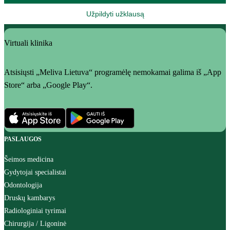
Užpildyti užklausą
Virtuali klinika
Atsisiųsti „Meliva Lietuva“ programėlę nemokamai galima iš „App
Store“ arba „Google Play“.
PASLAUGOS
Šeimos medicina
Gydytojai specialistai
Odontologija
Druskų kambarys
Radiologiniai tyrimai
Chirurgija / Ligoninė