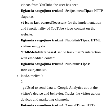
videos from YouTube the user has seen.
Ilgiausia saugojimo trukmė
: Sesijos metu
Tipas
: HTTP
slapukas
yt-icons-last-purged
Necessary for the implementation
and functionality of YouTube video-content on the
website.
Ilgiausia saugojimo trukmė
: Nuolatinis
Tipas
: HTML
vietinė saugykla
YtIdbMeta#databases
Used to track user’s interaction
with embedded content.
Ilgiausia saugojimo trukmė
: Nuolatinis
Tipas
:
IndeksuojamaDB
load.s.meliva.lt
2
_ga
Used to send data to Google Analytics about the
visitor's device and behavior. Tracks the visitor across
devices and marketing channels.
Ilgiausia saugojimo trukmė
: 2 metai
Tipas
: HTTP