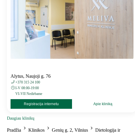
Alytus, Naujoji g. 76
+370 315 24 100
I-V 08:00-19:00
VI-VII Nedirbame
Registracija internetu
Apie kliniką
Daugiau klinikų
Pradžia
Klinikos
Genių g. 2, Vilnius
Dietologija ir