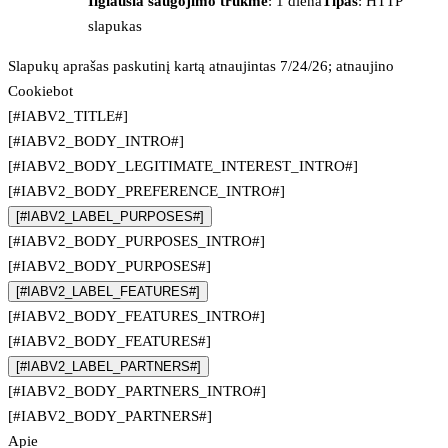
Ilgiausia saugojimo trukmė
: 1 diena
Tipas
: HTTP
slapukas
Slapukų aprašas paskutinį kartą atnaujintas 7/24/26; atnaujino
Cookiebot
[#IABV2_TITLE#]
[#IABV2_BODY_INTRO#]
[#IABV2_BODY_LEGITIMATE_INTEREST_INTRO#]
[#IABV2_BODY_PREFERENCE_INTRO#]
[#IABV2_LABEL_PURPOSES#]
[#IABV2_BODY_PURPOSES_INTRO#]
[#IABV2_BODY_PURPOSES#]
[#IABV2_LABEL_FEATURES#]
[#IABV2_BODY_FEATURES_INTRO#]
[#IABV2_BODY_FEATURES#]
[#IABV2_LABEL_PARTNERS#]
[#IABV2_BODY_PARTNERS_INTRO#]
[#IABV2_BODY_PARTNERS#]
Apie