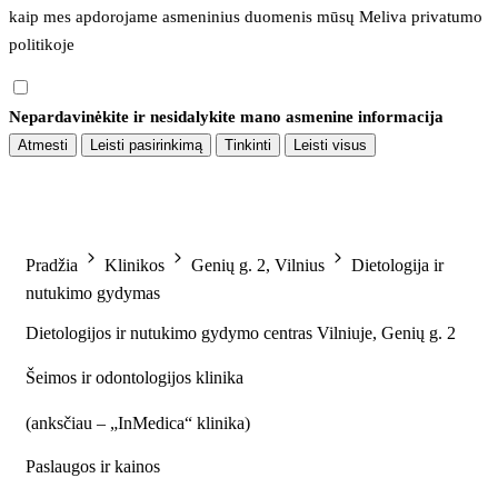
kaip mes apdorojame asmeninius duomenis mūsų 
Meliva privatumo 
politikoje
Nepardavinėkite ir nesidalykite mano asmenine informacija
Atmesti
Leisti pasirinkimą
Tinkinti
Leisti visus
Pradžia
Klinikos
Genių g. 2, Vilnius
Dietologija ir
nutukimo gydymas
Dietologijos ir nutukimo gydymo centras Vilniuje, Genių g. 2
Šeimos ir odontologijos klinika
(
anksčiau – „InMedica“ klinika
)
Paslaugos ir kainos