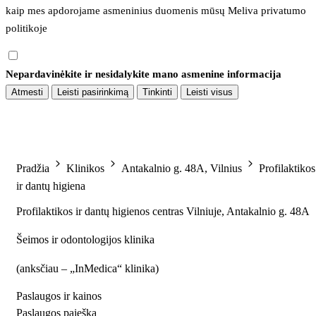
kaip mes apdorojame asmeninius duomenis mūsų 
Meliva privatumo 
politikoje
Nepardavinėkite ir nesidalykite mano asmenine informacija
Atmesti
Leisti pasirinkimą
Tinkinti
Leisti visus
Pradžia
Klinikos
Antakalnio g. 48A, Vilnius
Profilaktikos
ir dantų higiena
Profilaktikos ir dantų higienos centras Vilniuje, Antakalnio g. 48A
Šeimos ir odontologijos klinika
(
anksčiau – „InMedica“ klinika
)
Paslaugos ir kainos
Paslaugos paieška