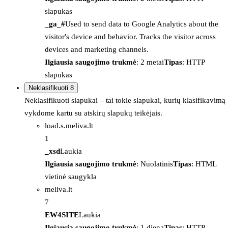
slapukas
_ga_#
Used to send data to Google Analytics about the
visitor's device and behavior. Tracks the visitor across
devices and marketing channels.
Ilgiausia saugojimo trukmė
: 2 metai
Tipas
: HTTP
slapukas
Neklasifikuoti
8
Neklasifikuoti slapukai – tai tokie slapukai, kurių klasifikavimą
vykdome kartu su atskirų slapukų teikėjais.
load.s.meliva.lt
1
_xsd
Laukia
Ilgiausia saugojimo trukmė
: Nuolatinis
Tipas
: HTML
vietinė saugykla
meliva.lt
7
EW4SITE
Laukia
Ilgiausia saugojimo trukmė
: 1 diena
Tipas
: HTTP