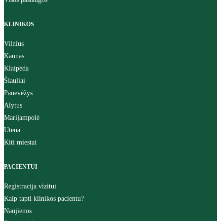
KLINIKOS
Vilnius
Kaunas
Klaipėda
Šiauliai
Panevėžys
Alytus
Marijampolė
Utena
Kiti miestai
PACIENTUI
Registracija vizitui
Kaip tapti klinikos pacientu?
Naujienos