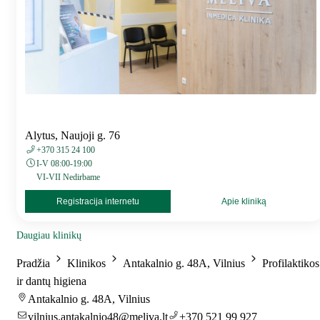
Alytus, Naujoji g. 76
+370 315 24 100
I-V 08:00-19:00
VI-VII Nedirbame
Registracija internetu
Apie kliniką
Daugiau klinikų
Pradžia
Klinikos
Antakalnio g. 48A, Vilnius
Profilaktikos
ir dantų higiena
Antakalnio g. 48A, Vilnius
vilnius.antakalnio48@meliva.lt
+370 521 99 927