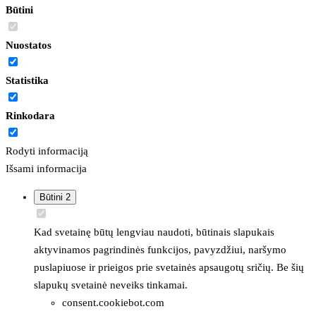
Būtini
Nuostatos
Statistika
Rinkodara
Rodyti informaciją
Išsami informacija
Būtini
2
Kad svetainę būtų lengviau naudoti, būtinais slapukais
aktyvinamos pagrindinės funkcijos, pavyzdžiui, naršymo
puslapiuose ir prieigos prie svetainės apsaugotų sričių. Be šių
slapukų svetainė neveiks tinkamai.
consent.cookiebot.com