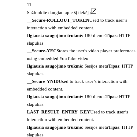
11
Sužinokite daugiau apie šį tiekėją
__Secure-ROLLOUT_TOKEN
Used to track user’s
interaction with embedded content.
Ilgiausia saugojimo trukmė
: 180 dienos
Tipas
: HTTP
slapukas
__Secure-YEC
Stores the user's video player preferences
using embedded YouTube video
Ilgiausia saugojimo trukmė
: Sesijos metu
Tipas
: HTTP
slapukas
__Secure-YNID
Used to track user’s interaction with
embedded content.
Ilgiausia saugojimo trukmė
: 180 dienos
Tipas
: HTTP
slapukas
LAST_RESULT_ENTRY_KEY
Used to track user’s
interaction with embedded content.
Ilgiausia saugojimo trukmė
: Sesijos metu
Tipas
: HTTP
slapukas