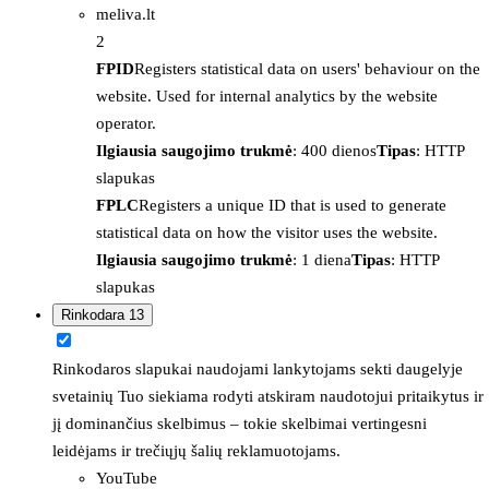
meliva.lt
2
FPID
Registers statistical data on users' behaviour on the
website. Used for internal analytics by the website
operator.
Ilgiausia saugojimo trukmė
: 400 dienos
Tipas
: HTTP
slapukas
FPLC
Registers a unique ID that is used to generate
statistical data on how the visitor uses the website.
Ilgiausia saugojimo trukmė
: 1 diena
Tipas
: HTTP
slapukas
Rinkodara
13
Rinkodaros slapukai naudojami lankytojams sekti daugelyje
svetainių Tuo siekiama rodyti atskiram naudotojui pritaikytus ir
jį dominančius skelbimus – tokie skelbimai vertingesni
leidėjams ir trečiųjų šalių reklamuotojams.
YouTube