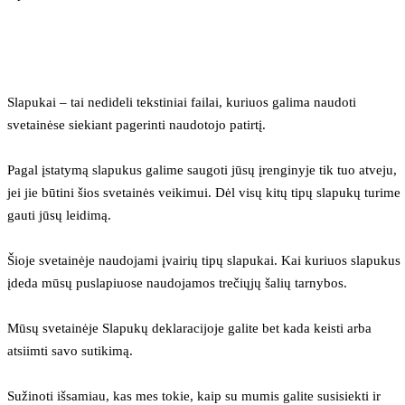
Slapukai – tai nedideli tekstiniai failai, kuriuos galima naudoti 
svetainėse siekiant pagerinti naudotojo patirtį.
Pagal įstatymą slapukus galime saugoti jūsų įrenginyje tik tuo atveju, 
jei jie būtini šios svetainės veikimui. Dėl visų kitų tipų slapukų turime 
gauti jūsų leidimą.
Šioje svetainėje naudojami įvairių tipų slapukai. Kai kuriuos slapukus 
įdeda mūsų puslapiuose naudojamos trečiųjų šalių tarnybos.
Mūsų svetainėje Slapukų deklaracijoje galite bet kada keisti arba 
atsiimti savo sutikimą.
Sužinoti išsamiau, kas mes tokie, kaip su mumis galite susisiekti ir 