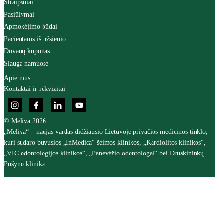
Straipsniai
Pasiūlymai
Apmokėjimo būdai
Pacientams iš užsienio
Dovanų kuponas
Slauga namuose
Apie mus
Kontaktai ir rekvizitai
© Meliva 2026
„Meliva“ – naujas vardas didžiausio Lietuvoje privačios medicinos tinklo,
kurį sudaro buvusios „InMedica“ šeimos klinikos, „Kardiolitos klinikos“,
„VIC odontologijos klinikos“, „Panevėžio odontologai“ bei Druskininkų
Pušyno klinika.