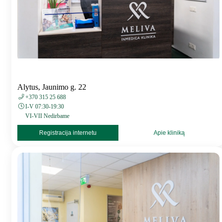
Alytus, Jaunimo g. 22
+370 315 25 688
I-V 07:30-19:30
VI-VII Nedirbame
Registracija internetu
Apie kliniką