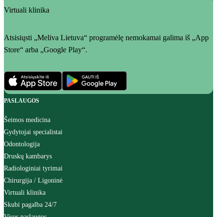
Virtuali klinika
Atsisiųsti „Meliva Lietuva“ programėlę nemokamai galima iš „App
Store“ arba „Google Play“.
PASLAUGOS
Šeimos medicina
Gydytojai specialistai
Odontologija
Druskų kambarys
Radiologiniai tyrimai
Chirurgija / Ligoninė
Virtuali klinika
Skubi pagalba 24/7
Visos paslaugos