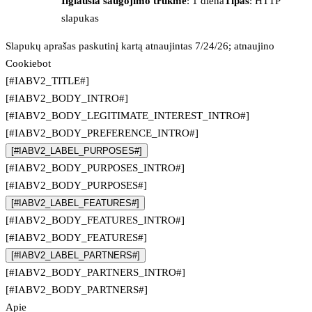
Ilgiausia saugojimo trukmė
: 1 diena
Tipas
: HTTP
slapukas
Slapukų aprašas paskutinį kartą atnaujintas 7/24/26; atnaujino
Cookiebot
[#IABV2_TITLE#]
[#IABV2_BODY_INTRO#]
[#IABV2_BODY_LEGITIMATE_INTEREST_INTRO#]
[#IABV2_BODY_PREFERENCE_INTRO#]
[#IABV2_LABEL_PURPOSES#]
[#IABV2_BODY_PURPOSES_INTRO#]
[#IABV2_BODY_PURPOSES#]
[#IABV2_LABEL_FEATURES#]
[#IABV2_BODY_FEATURES_INTRO#]
[#IABV2_BODY_FEATURES#]
[#IABV2_LABEL_PARTNERS#]
[#IABV2_BODY_PARTNERS_INTRO#]
[#IABV2_BODY_PARTNERS#]
Apie