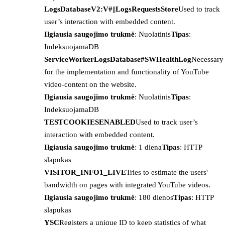
LogsDatabaseV2:V#||LogsRequestsStore
Used to track
user’s interaction with embedded content.
Ilgiausia saugojimo trukmė
: Nuolatinis
Tipas
:
IndeksuojamaDB
ServiceWorkerLogsDatabase#SWHealthLog
Necessary
for the implementation and functionality of YouTube
video-content on the website.
Ilgiausia saugojimo trukmė
: Nuolatinis
Tipas
:
IndeksuojamaDB
TESTCOOKIESENABLED
Used to track user’s
interaction with embedded content.
Ilgiausia saugojimo trukmė
: 1 diena
Tipas
: HTTP
slapukas
VISITOR_INFO1_LIVE
Tries to estimate the users'
bandwidth on pages with integrated YouTube videos.
Ilgiausia saugojimo trukmė
: 180 dienos
Tipas
: HTTP
slapukas
YSC
Registers a unique ID to keep statistics of what