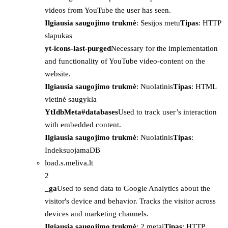
videos from YouTube the user has seen.
Ilgiausia saugojimo trukmė
: Sesijos metu
Tipas
: HTTP
slapukas
yt-icons-last-purged
Necessary for the implementation
and functionality of YouTube video-content on the
website.
Ilgiausia saugojimo trukmė
: Nuolatinis
Tipas
: HTML
vietinė saugykla
YtIdbMeta#databases
Used to track user’s interaction
with embedded content.
Ilgiausia saugojimo trukmė
: Nuolatinis
Tipas
:
IndeksuojamaDB
load.s.meliva.lt
2
_ga
Used to send data to Google Analytics about the
visitor's device and behavior. Tracks the visitor across
devices and marketing channels.
Ilgiausia saugojimo trukmė
: 2 metai
Tipas
: HTTP