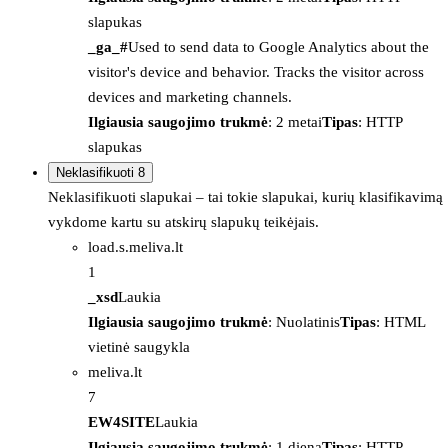
slapukas
_ga_#
Used to send data to Google Analytics about the
visitor's device and behavior. Tracks the visitor across
devices and marketing channels.
Ilgiausia saugojimo trukmė
: 2 metai
Tipas
: HTTP
slapukas
Neklasifikuoti
8
Neklasifikuoti slapukai – tai tokie slapukai, kurių klasifikavimą
vykdome kartu su atskirų slapukų teikėjais.
load.s.meliva.lt
1
_xsd
Laukia
Ilgiausia saugojimo trukmė
: Nuolatinis
Tipas
: HTML
vietinė saugykla
meliva.lt
7
EW4SITE
Laukia
Ilgiausia saugojimo trukmė
: 1 diena
Tipas
: HTTP