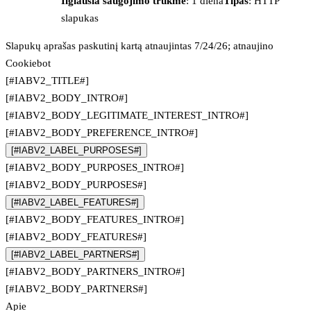
Ilgiausia saugojimo trukmė
: 1 diena
Tipas
: HTTP
slapukas
Slapukų aprašas paskutinį kartą atnaujintas 7/24/26; atnaujino
Cookiebot
[#IABV2_TITLE#]
[#IABV2_BODY_INTRO#]
[#IABV2_BODY_LEGITIMATE_INTEREST_INTRO#]
[#IABV2_BODY_PREFERENCE_INTRO#]
[#IABV2_LABEL_PURPOSES#]
[#IABV2_BODY_PURPOSES_INTRO#]
[#IABV2_BODY_PURPOSES#]
[#IABV2_LABEL_FEATURES#]
[#IABV2_BODY_FEATURES_INTRO#]
[#IABV2_BODY_FEATURES#]
[#IABV2_LABEL_PARTNERS#]
[#IABV2_BODY_PARTNERS_INTRO#]
[#IABV2_BODY_PARTNERS#]
Apie