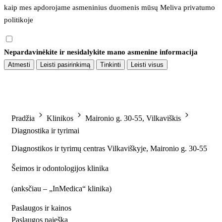
kaip mes apdorojame asmeninius duomenis mūsų 
Meliva privatumo 
politikoje
Nepardavinėkite ir nesidalykite mano asmenine informacija
Atmesti
Leisti pasirinkimą
Tinkinti
Leisti visus
Pradžia
Klinikos
Maironio g. 30-55, Vilkaviškis
Diagnostika ir tyrimai
Diagnostikos ir tyrimų centras Vilkaviškyje, Maironio g. 30-55
Šeimos ir odontologijos klinika
(
anksčiau – „InMedica“ klinika
)
Paslaugos ir kainos
Paslaugos paieška