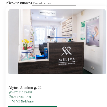
Ieškokite klinikos
Alytus, Jaunimo g. 22
+370 315 25 688
I-V 07:30-19:30
VI-VII Nedirbame