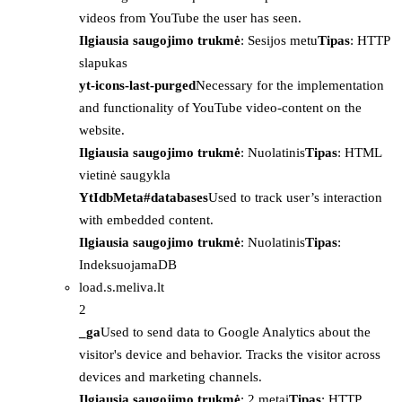
videos from YouTube the user has seen.
Ilgiausia saugojimo trukmė
: Sesijos metu
Tipas
: HTTP
slapukas
yt-icons-last-purged
Necessary for the implementation
and functionality of YouTube video-content on the
website.
Ilgiausia saugojimo trukmė
: Nuolatinis
Tipas
: HTML
vietinė saugykla
YtIdbMeta#databases
Used to track user’s interaction
with embedded content.
Ilgiausia saugojimo trukmė
: Nuolatinis
Tipas
:
IndeksuojamaDB
load.s.meliva.lt
2
_ga
Used to send data to Google Analytics about the
visitor's device and behavior. Tracks the visitor across
devices and marketing channels.
Ilgiausia saugojimo trukmė
: 2 metai
Tipas
: HTTP