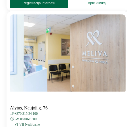
Registracija internetu
Apie kliniką
Alytus, Naujoji g. 76
+370 315 24 100
I-V 08:00-19:00
VI-VII Nedirbame