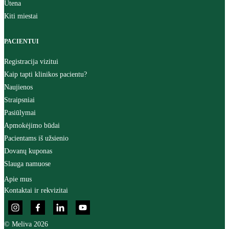
Utena
Kiti miestai
PACIENTUI
Registracija vizitui
Kaip tapti klinikos pacientu?
Naujienos
Straipsniai
Pasiūlymai
Apmokėjimo būdai
Pacientams iš užsienio
Dovanų kuponas
Slauga namuose
Apie mus
Kontaktai ir rekvizitai
© Meliva 2026