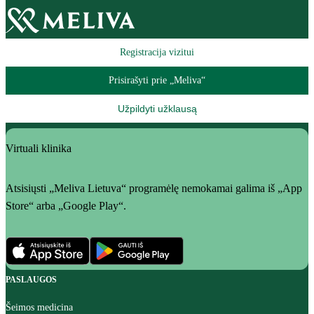
Registracija vizitui
Prisirašyti prie „Meliva“
Užpildyti užklausą
Virtuali klinika
Atsisiųsti „Meliva Lietuva“ programėlę nemokamai galima iš „App
Store“ arba „Google Play“.
PASLAUGOS
Šeimos medicina