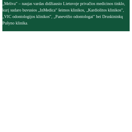
„Meliva“ – naujas vardas didžiausio Lietuvoje privačios medicinos tinklo,
kurį sudaro buvusios „InMedica“ šeimos klinikos, „Kardiolitos klinikos“,
„VIC odontologijos klinikos“, „Panevėžio odontologai“ bei Druskininkų
Pušyno klinika.