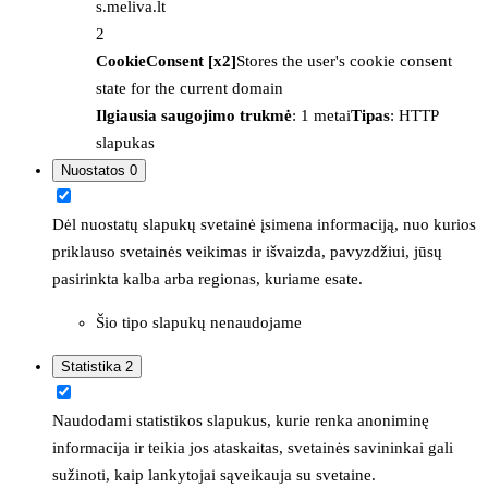
s.meliva.lt
2
CookieConsent [x2]
Stores the user's cookie consent
state for the current domain
Ilgiausia saugojimo trukmė
: 1 metai
Tipas
: HTTP
slapukas
Nuostatos
0
Dėl nuostatų slapukų svetainė įsimena informaciją, nuo kurios
priklauso svetainės veikimas ir išvaizda, pavyzdžiui, jūsų
pasirinkta kalba arba regionas, kuriame esate.
Šio tipo slapukų nenaudojame
Statistika
2
Naudodami statistikos slapukus, kurie renka anoniminę
informacija ir teikia jos ataskaitas, svetainės savininkai gali
sužinoti, kaip lankytojai sąveikauja su svetaine.