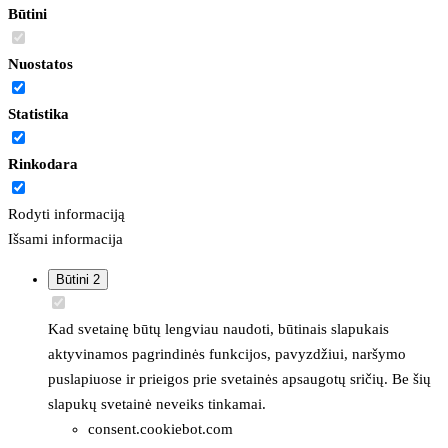
Būtini
Nuostatos
Statistika
Rinkodara
Rodyti informaciją
Išsami informacija
Būtini
2
Kad svetainę būtų lengviau naudoti, būtinais slapukais
aktyvinamos pagrindinės funkcijos, pavyzdžiui, naršymo
puslapiuose ir prieigos prie svetainės apsaugotų sričių. Be šių
slapukų svetainė neveiks tinkamai.
consent.cookiebot.com