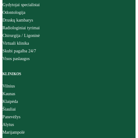
Gydytojai specialistai
Odontologija
Druskų kambarys
Radiologiniai tyrimai
Chirurgija / Ligoninė
Virtuali klinika
Skubi pagalba 24/7
Visos paslaugos
KLINIKOS
Vilnius
Kaunas
Klaipėda
Šiauliai
Panevėžys
Alytus
Marijampolė