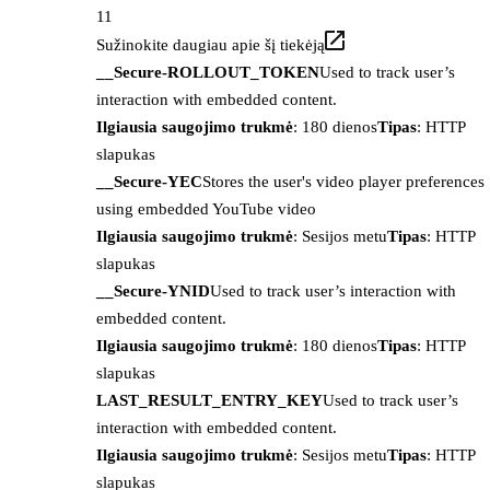
11
Sužinokite daugiau apie šį tiekėją
__Secure-ROLLOUT_TOKEN
Used to track user’s
interaction with embedded content.
Ilgiausia saugojimo trukmė
: 180 dienos
Tipas
: HTTP
slapukas
__Secure-YEC
Stores the user's video player preferences
using embedded YouTube video
Ilgiausia saugojimo trukmė
: Sesijos metu
Tipas
: HTTP
slapukas
__Secure-YNID
Used to track user’s interaction with
embedded content.
Ilgiausia saugojimo trukmė
: 180 dienos
Tipas
: HTTP
slapukas
LAST_RESULT_ENTRY_KEY
Used to track user’s
interaction with embedded content.
Ilgiausia saugojimo trukmė
: Sesijos metu
Tipas
: HTTP
slapukas