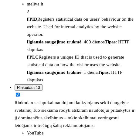
meliva.lt
2
FPID
Registers statistical data on users' behaviour on the
website. Used for internal analytics by the website
operator.
Ilgiausia saugojimo trukmė
: 400 dienos
Tipas
: HTTP
slapukas
FPLC
Registers a unique ID that is used to generate
statistical data on how the visitor uses the website.
Ilgiausia saugojimo trukmė
: 1 diena
Tipas
: HTTP
slapukas
Rinkodara
13
Rinkodaros slapukai naudojami lankytojams sekti daugelyje
svetainių Tuo siekiama rodyti atskiram naudotojui pritaikytus ir
jį dominančius skelbimus – tokie skelbimai vertingesni
leidėjams ir trečiųjų šalių reklamuotojams.
YouTube