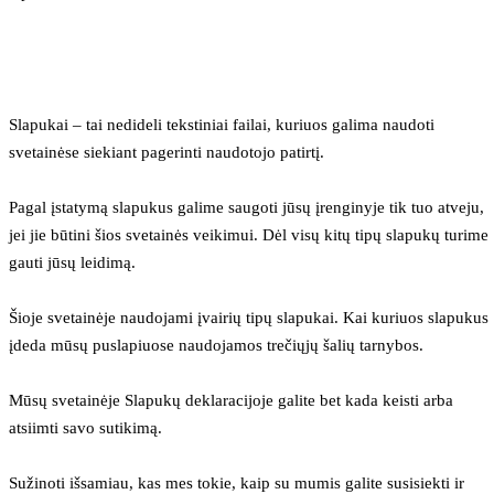
Slapukai – tai nedideli tekstiniai failai, kuriuos galima naudoti 
svetainėse siekiant pagerinti naudotojo patirtį.
Pagal įstatymą slapukus galime saugoti jūsų įrenginyje tik tuo atveju, 
jei jie būtini šios svetainės veikimui. Dėl visų kitų tipų slapukų turime 
gauti jūsų leidimą.
Šioje svetainėje naudojami įvairių tipų slapukai. Kai kuriuos slapukus 
įdeda mūsų puslapiuose naudojamos trečiųjų šalių tarnybos.
Mūsų svetainėje Slapukų deklaracijoje galite bet kada keisti arba 
atsiimti savo sutikimą.
Sužinoti išsamiau, kas mes tokie, kaip su mumis galite susisiekti ir 