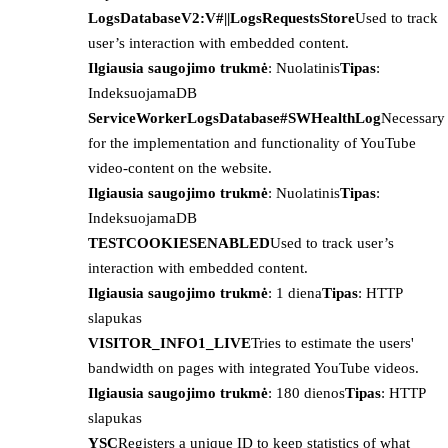
LogsDatabaseV2:V#||LogsRequestsStore
Used to track
user’s interaction with embedded content.
Ilgiausia saugojimo trukmė
: Nuolatinis
Tipas
:
IndeksuojamaDB
ServiceWorkerLogsDatabase#SWHealthLog
Necessary
for the implementation and functionality of YouTube
video-content on the website.
Ilgiausia saugojimo trukmė
: Nuolatinis
Tipas
:
IndeksuojamaDB
TESTCOOKIESENABLED
Used to track user’s
interaction with embedded content.
Ilgiausia saugojimo trukmė
: 1 diena
Tipas
: HTTP
slapukas
VISITOR_INFO1_LIVE
Tries to estimate the users'
bandwidth on pages with integrated YouTube videos.
Ilgiausia saugojimo trukmė
: 180 dienos
Tipas
: HTTP
slapukas
YSC
Registers a unique ID to keep statistics of what