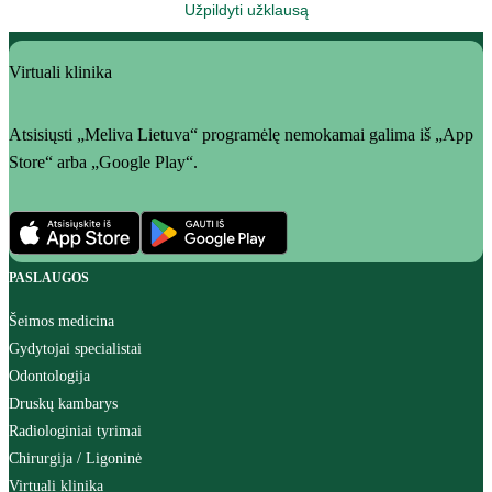
Užpildyti užklausą
Virtuali klinika
Atsisiųsti „Meliva Lietuva“ programėlę nemokamai galima iš „App
Store“ arba „Google Play“.
PASLAUGOS
Šeimos medicina
Gydytojai specialistai
Odontologija
Druskų kambarys
Radiologiniai tyrimai
Chirurgija / Ligoninė
Virtuali klinika