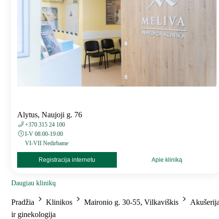
Alytus, Naujoji g. 76
+370 315 24 100
I-V 08:00-19:00
VI-VII Nedirbame
Registracija internetu
Apie kliniką
Daugiau klinikų
Pradžia
Klinikos
Maironio g. 30-55, Vilkaviškis
Akušerij
ir ginekologija