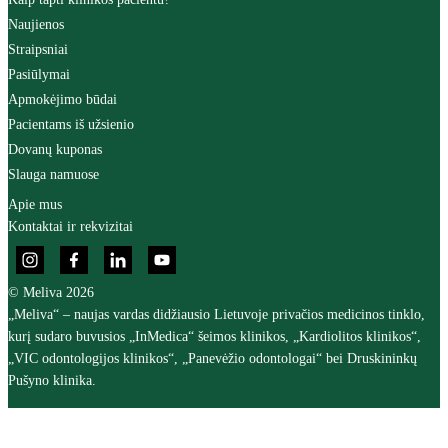
Naujienos
Straipsniai
Pasiūlymai
Apmokėjimo būdai
Pacientams iš užsienio
Dovanų kuponas
Slauga namuose
Apie mus
Kontaktai ir rekvizitai
© Meliva 2026
„Meliva“ – naujas vardas didžiausio Lietuvoje privačios medicinos tinklo,
kurį sudaro buvusios „InMedica“ šeimos klinikos, „Kardiolitos klinikos“,
„VIC odontologijos klinikos“, „Panevėžio odontologai“ bei Druskininkų
Pušyno klinika.