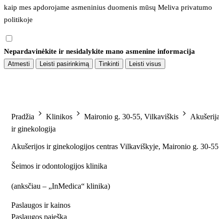
kaip mes apdorojame asmeninius duomenis mūsų 
Meliva privatumo 
politikoje
Nepardavinėkite ir nesidalykite mano asmenine informacija
Atmesti
Leisti pasirinkimą
Tinkinti
Leisti visus
Pradžia
Klinikos
Maironio g. 30-55, Vilkaviškis
Akušerij
ir ginekologija
Akušerijos ir ginekologijos centras Vilkaviškyje, Maironio g. 30-55
Šeimos ir odontologijos klinika
(
anksčiau – „InMedica“ klinika
)
Paslaugos ir kainos
Paslaugos paieška