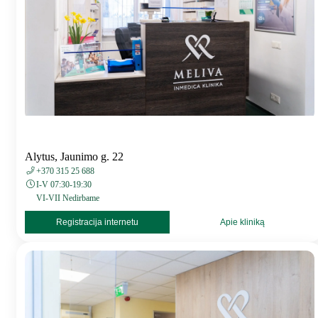
Alytus, Jaunimo g. 22
+370 315 25 688
I-V 07:30-19:30
VI-VII Nedirbame
Registracija internetu
Apie kliniką