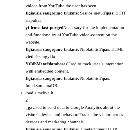
videos from YouTube the user has seen.
Ilgiausia saugojimo trukmė
: Sesijos metu
Tipas
: HTTP
slapukas
yt-icons-last-purged
Necessary for the implementation
and functionality of YouTube video-content on the
website.
Ilgiausia saugojimo trukmė
: Nuolatinis
Tipas
: HTML
vietinė saugykla
YtIdbMeta#databases
Used to track user’s interaction
with embedded content.
Ilgiausia saugojimo trukmė
: Nuolatinis
Tipas
:
IndeksuojamaDB
load.s.meliva.lt
2
_ga
Used to send data to Google Analytics about the
visitor's device and behavior. Tracks the visitor across
devices and marketing channels.
Ilgiausia saugojimo trukmė
: 2 metai
Tipas
: HTTP