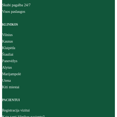
Skubi pagalba 24/7
Visos paslaugos
KLINIKOS
Vilnius
Kaunas
Klaipėda
Šiauliai
Panevėžys
Alytus
Marijampolė
Utena
Kiti miestai
PACIENTUI
Registracija vizitui
Kaip tapti klinikos pacientu?