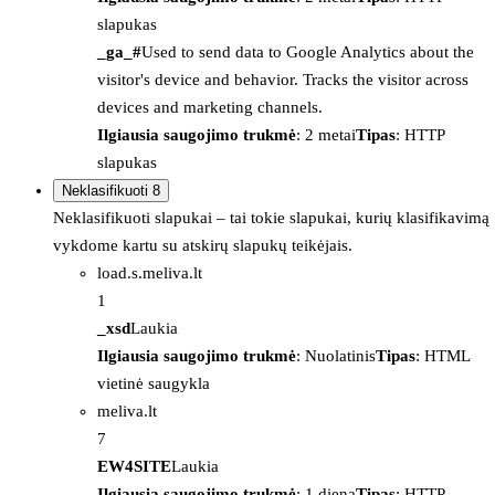
slapukas
_ga_#
Used to send data to Google Analytics about the
visitor's device and behavior. Tracks the visitor across
devices and marketing channels.
Ilgiausia saugojimo trukmė
: 2 metai
Tipas
: HTTP
slapukas
Neklasifikuoti
8
Neklasifikuoti slapukai – tai tokie slapukai, kurių klasifikavimą
vykdome kartu su atskirų slapukų teikėjais.
load.s.meliva.lt
1
_xsd
Laukia
Ilgiausia saugojimo trukmė
: Nuolatinis
Tipas
: HTML
vietinė saugykla
meliva.lt
7
EW4SITE
Laukia
Ilgiausia saugojimo trukmė
: 1 diena
Tipas
: HTTP