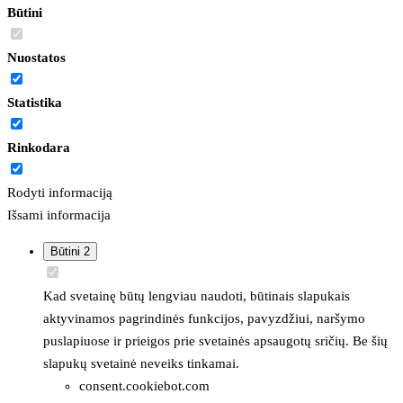
Būtini
Nuostatos
Statistika
Rinkodara
Rodyti informaciją
Išsami informacija
Būtini
2
Kad svetainę būtų lengviau naudoti, būtinais slapukais
aktyvinamos pagrindinės funkcijos, pavyzdžiui, naršymo
puslapiuose ir prieigos prie svetainės apsaugotų sričių. Be šių
slapukų svetainė neveiks tinkamai.
consent.cookiebot.com