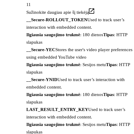
11
Sužinokite daugiau apie šį tiekėją
__Secure-ROLLOUT_TOKEN
Used to track user’s
interaction with embedded content.
Ilgiausia saugojimo trukmė
: 180 dienos
Tipas
: HTTP
slapukas
__Secure-YEC
Stores the user's video player preferences
using embedded YouTube video
Ilgiausia saugojimo trukmė
: Sesijos metu
Tipas
: HTTP
slapukas
__Secure-YNID
Used to track user’s interaction with
embedded content.
Ilgiausia saugojimo trukmė
: 180 dienos
Tipas
: HTTP
slapukas
LAST_RESULT_ENTRY_KEY
Used to track user’s
interaction with embedded content.
Ilgiausia saugojimo trukmė
: Sesijos metu
Tipas
: HTTP
slapukas