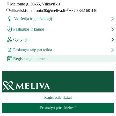
Maironio g. 30-55, Vilkaviškis
vilkaviskis.maironio30@meliva.lt
+370 342 60 440
Akušerija ir ginekologija
Paslaugos ir kainos
Gydytojai
Paslaugas taip pat teikia
Registracija internetu
Registracija vizitui
Prisirašyti prie „Meliva“