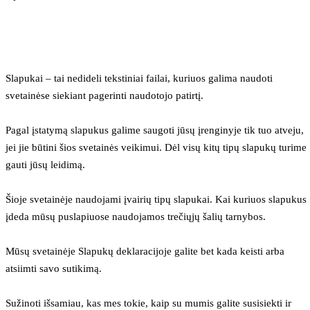
Slapukai – tai nedideli tekstiniai failai, kuriuos galima naudoti 
svetainėse siekiant pagerinti naudotojo patirtį.
Pagal įstatymą slapukus galime saugoti jūsų įrenginyje tik tuo atveju, 
jei jie būtini šios svetainės veikimui. Dėl visų kitų tipų slapukų turime 
gauti jūsų leidimą.
Šioje svetainėje naudojami įvairių tipų slapukai. Kai kuriuos slapukus 
įdeda mūsų puslapiuose naudojamos trečiųjų šalių tarnybos.
Mūsų svetainėje Slapukų deklaracijoje galite bet kada keisti arba 
atsiimti savo sutikimą.
Sužinoti išsamiau, kas mes tokie, kaip su mumis galite susisiekti ir 