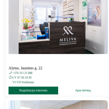
Alytus, Jaunimo g. 22
+370 315 25 688
I-V 07:30-19:30
VI-VII Nedirbame
Registracija internetu
Apie kliniką