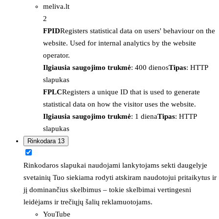
meliva.lt
2
FPID
Registers statistical data on users' behaviour on the
website. Used for internal analytics by the website
operator.
Ilgiausia saugojimo trukmė
: 400 dienos
Tipas
: HTTP
slapukas
FPLC
Registers a unique ID that is used to generate
statistical data on how the visitor uses the website.
Ilgiausia saugojimo trukmė
: 1 diena
Tipas
: HTTP
slapukas
Rinkodara
13
Rinkodaros slapukai naudojami lankytojams sekti daugelyje
svetainių Tuo siekiama rodyti atskiram naudotojui pritaikytus ir
jį dominančius skelbimus – tokie skelbimai vertingesni
leidėjams ir trečiųjų šalių reklamuotojams.
YouTube