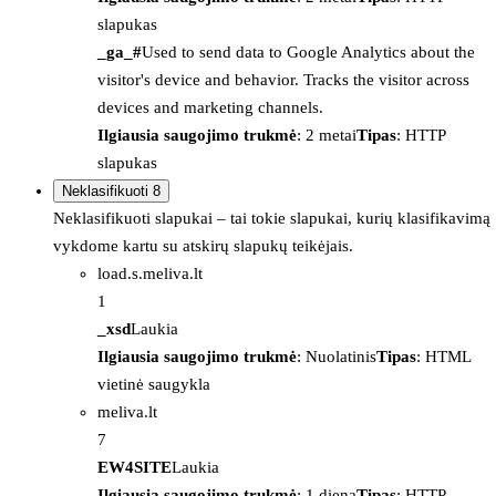
slapukas
_ga_#
Used to send data to Google Analytics about the
visitor's device and behavior. Tracks the visitor across
devices and marketing channels.
Ilgiausia saugojimo trukmė
: 2 metai
Tipas
: HTTP
slapukas
Neklasifikuoti
8
Neklasifikuoti slapukai – tai tokie slapukai, kurių klasifikavimą
vykdome kartu su atskirų slapukų teikėjais.
load.s.meliva.lt
1
_xsd
Laukia
Ilgiausia saugojimo trukmė
: Nuolatinis
Tipas
: HTML
vietinė saugykla
meliva.lt
7
EW4SITE
Laukia
Ilgiausia saugojimo trukmė
: 1 diena
Tipas
: HTTP