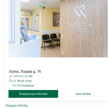
Alytus, Naujoji g. 76
+370 315 24 100
I-V 08:00-19:00
VI-VII Nedirbame
Registracija internetu
Apie kliniką
Daugiau klinikų