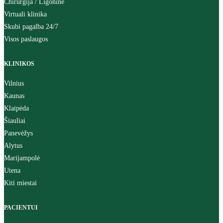
Chirurgija / Ligoninė
Virtuali klinika
Skubi pagalba 24/7
Visos paslaugos
KLINIKOS
Vilnius
Kaunas
Klaipėda
Šiauliai
Panevėžys
Alytus
Marijampolė
Utena
Kiti miestai
PACIENTUI