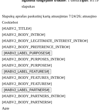
Ilgiausia saugojimo trukmė
: 1 diena
Tipas
: HTTP
slapukas
Slapukų aprašas paskutinį kartą atnaujintas 7/24/26; atnaujino
Cookiebot
[#IABV2_TITLE#]
[#IABV2_BODY_INTRO#]
[#IABV2_BODY_LEGITIMATE_INTEREST_INTRO#]
[#IABV2_BODY_PREFERENCE_INTRO#]
[#IABV2_LABEL_PURPOSES#]
[#IABV2_BODY_PURPOSES_INTRO#]
[#IABV2_BODY_PURPOSES#]
[#IABV2_LABEL_FEATURES#]
[#IABV2_BODY_FEATURES_INTRO#]
[#IABV2_BODY_FEATURES#]
[#IABV2_LABEL_PARTNERS#]
[#IABV2_BODY_PARTNERS_INTRO#]
[#IABV2_BODY_PARTNERS#]
Apie