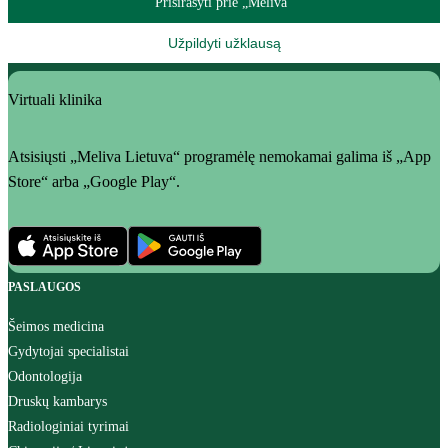
Prisirašyti prie „Meliva“
Užpildyti užklausą
Virtuali klinika
Atsisiųsti „Meliva Lietuva“ programėlę nemokamai galima iš „App
Store“ arba „Google Play“.
PASLAUGOS
Šeimos medicina
Gydytojai specialistai
Odontologija
Druskų kambarys
Radiologiniai tyrimai