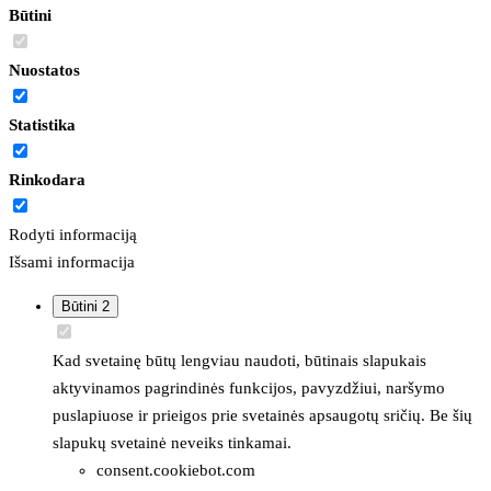
Būtini
Nuostatos
Statistika
Rinkodara
Rodyti informaciją
Išsami informacija
Būtini
2
Kad svetainę būtų lengviau naudoti, būtinais slapukais
aktyvinamos pagrindinės funkcijos, pavyzdžiui, naršymo
puslapiuose ir prieigos prie svetainės apsaugotų sričių. Be šių
slapukų svetainė neveiks tinkamai.
consent.cookiebot.com