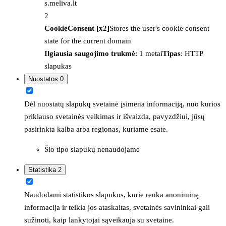
s.meliva.lt
2
CookieConsent [x2]
Stores the user's cookie consent
state for the current domain
Ilgiausia saugojimo trukmė
: 1 metai
Tipas
: HTTP
slapukas
Nuostatos
0
Dėl nuostatų slapukų svetainė įsimena informaciją, nuo kurios
priklauso svetainės veikimas ir išvaizda, pavyzdžiui, jūsų
pasirinkta kalba arba regionas, kuriame esate.
Šio tipo slapukų nenaudojame
Statistika
2
Naudodami statistikos slapukus, kurie renka anoniminę
informacija ir teikia jos ataskaitas, svetainės savininkai gali
sužinoti, kaip lankytojai sąveikauja su svetaine.