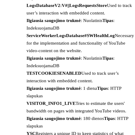
LogsDatabaseV2:V#||LogsRequestsStore
Used to track
user’s interaction with embedded content.
Ilgiausia saugojimo trukmė
: Nuolatinis
Tipas
:
IndeksuojamaDB
ServiceWorkerLogsDatabase#SWHealthLog
Necessary
for the implementation and functionality of YouTube
video-content on the website.
Ilgiausia saugojimo trukmė
: Nuolatinis
Tipas
:
IndeksuojamaDB
TESTCOOKIESENABLED
Used to track user’s
interaction with embedded content.
Ilgiausia saugojimo trukmė
: 1 diena
Tipas
: HTTP
slapukas
VISITOR_INFO1_LIVE
Tries to estimate the users'
bandwidth on pages with integrated YouTube videos.
Ilgiausia saugojimo trukmė
: 180 dienos
Tipas
: HTTP
slapukas
YSC
Registers a unique ID to keep statistics of what