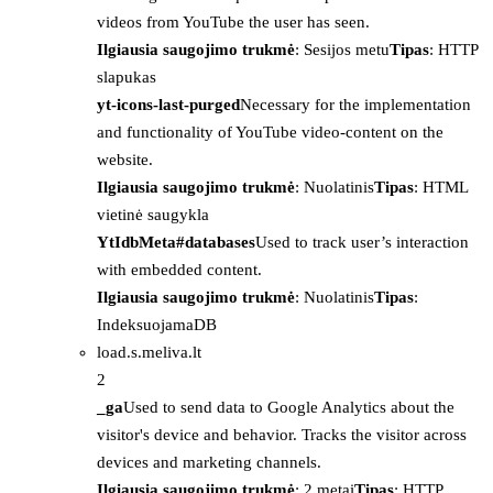
videos from YouTube the user has seen.
Ilgiausia saugojimo trukmė
: Sesijos metu
Tipas
: HTTP
slapukas
yt-icons-last-purged
Necessary for the implementation
and functionality of YouTube video-content on the
website.
Ilgiausia saugojimo trukmė
: Nuolatinis
Tipas
: HTML
vietinė saugykla
YtIdbMeta#databases
Used to track user’s interaction
with embedded content.
Ilgiausia saugojimo trukmė
: Nuolatinis
Tipas
:
IndeksuojamaDB
load.s.meliva.lt
2
_ga
Used to send data to Google Analytics about the
visitor's device and behavior. Tracks the visitor across
devices and marketing channels.
Ilgiausia saugojimo trukmė
: 2 metai
Tipas
: HTTP