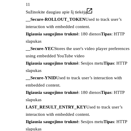
11
Sužinokite daugiau apie šį tiekėją
__Secure-ROLLOUT_TOKEN
Used to track user’s
interaction with embedded content.
Ilgiausia saugojimo trukmė
: 180 dienos
Tipas
: HTTP
slapukas
__Secure-YEC
Stores the user's video player preferences
using embedded YouTube video
Ilgiausia saugojimo trukmė
: Sesijos metu
Tipas
: HTTP
slapukas
__Secure-YNID
Used to track user’s interaction with
embedded content.
Ilgiausia saugojimo trukmė
: 180 dienos
Tipas
: HTTP
slapukas
LAST_RESULT_ENTRY_KEY
Used to track user’s
interaction with embedded content.
Ilgiausia saugojimo trukmė
: Sesijos metu
Tipas
: HTTP
slapukas