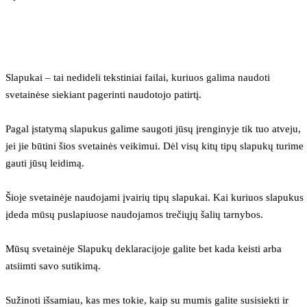
Slapukai – tai nedideli tekstiniai failai, kuriuos galima naudoti 
svetainėse siekiant pagerinti naudotojo patirtį.
Pagal įstatymą slapukus galime saugoti jūsų įrenginyje tik tuo atveju, 
jei jie būtini šios svetainės veikimui. Dėl visų kitų tipų slapukų turime 
gauti jūsų leidimą.
Šioje svetainėje naudojami įvairių tipų slapukai. Kai kuriuos slapukus 
įdeda mūsų puslapiuose naudojamos trečiųjų šalių tarnybos.
Mūsų svetainėje Slapukų deklaracijoje galite bet kada keisti arba 
atsiimti savo sutikimą.
Sužinoti išsamiau, kas mes tokie, kaip su mumis galite susisiekti ir 