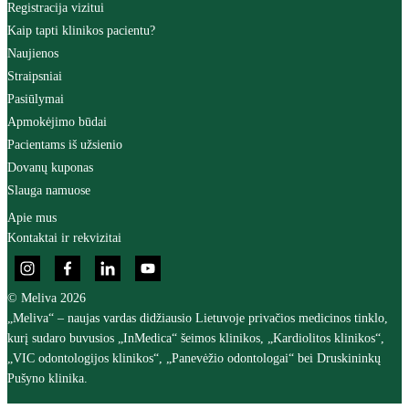
Registracija vizitui
Kaip tapti klinikos pacientu?
Naujienos
Straipsniai
Pasiūlymai
Apmokėjimo būdai
Pacientams iš užsienio
Dovanų kuponas
Slauga namuose
Apie mus
Kontaktai ir rekvizitai
© Meliva 2026
„Meliva“ – naujas vardas didžiausio Lietuvoje privačios medicinos tinklo,
kurį sudaro buvusios „InMedica“ šeimos klinikos, „Kardiolitos klinikos“,
„VIC odontologijos klinikos“, „Panevėžio odontologai“ bei Druskininkų
Pušyno klinika.