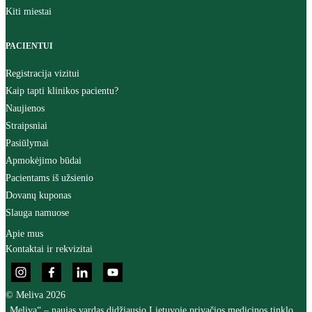
Kiti miestai
PACIENTUI
Registracija vizitui
Kaip tapti klinikos pacientu?
Naujienos
Straipsniai
Pasiūlymai
Apmokėjimo būdai
Pacientams iš užsienio
Dovanų kuponas
Slauga namuose
Apie mus
Kontaktai ir rekvizitai
© Meliva 2026
„Meliva“ – naujas vardas didžiausio Lietuvoje privačios medicinos tinklo,