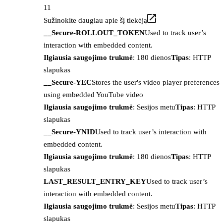
11
Sužinokite daugiau apie šį tiekėją
__Secure-ROLLOUT_TOKEN
Used to track user’s
interaction with embedded content.
Ilgiausia saugojimo trukmė
: 180 dienos
Tipas
: HTTP
slapukas
__Secure-YEC
Stores the user's video player preferences
using embedded YouTube video
Ilgiausia saugojimo trukmė
: Sesijos metu
Tipas
: HTTP
slapukas
__Secure-YNID
Used to track user’s interaction with
embedded content.
Ilgiausia saugojimo trukmė
: 180 dienos
Tipas
: HTTP
slapukas
LAST_RESULT_ENTRY_KEY
Used to track user’s
interaction with embedded content.
Ilgiausia saugojimo trukmė
: Sesijos metu
Tipas
: HTTP
slapukas