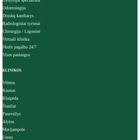
Gydytojai specialistai
Odontologija
Druskų kambarys
Radiologiniai tyrimai
Chirurgija / Ligoninė
Virtuali klinika
Skubi pagalba 24/7
Visos paslaugos
KLINIKOS
Vilnius
Kaunas
Klaipėda
Šiauliai
Panevėžys
Alytus
Marijampolė
Utena