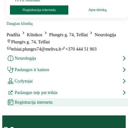
VI-VII Nedirbame
Registracija internetu
Apie kliniką
Daugiau klinikų
Pradžia
Klinikos
Plungės g. 74, Telšiai
Neurologija
Plungės g. 74, Telšiai
telsiai.plunges74@meliva.lt
+370 444 51 903
Neurologija
Paslaugos ir kainos
Gydytojai
Paslaugas taip pat teikia
Registracija internetu