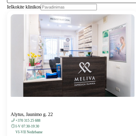
Ieškokite klinikos
Alytus, Jaunimo g. 22
+370 315 25 688
I-V 07:30-19:30
VI-VII Nedirbame