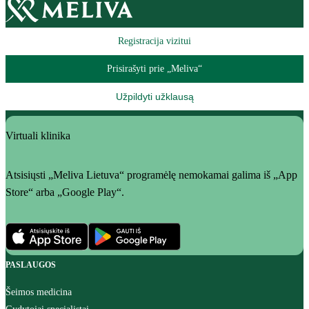
Registracija vizitui
Prisirašyti prie „Meliva“
Užpildyti užklausą
Virtuali klinika
Atsisiųsti „Meliva Lietuva“ programėlę nemokamai galima iš „App
Store“ arba „Google Play“.
PASLAUGOS
Šeimos medicina