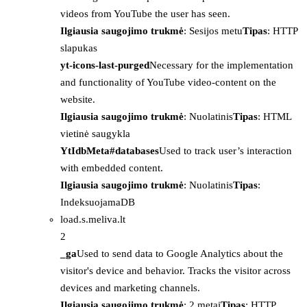
videos from YouTube the user has seen.
Ilgiausia saugojimo trukmė
: Sesijos metu
Tipas
: HTTP
slapukas
yt-icons-last-purged
Necessary for the implementation
and functionality of YouTube video-content on the
website.
Ilgiausia saugojimo trukmė
: Nuolatinis
Tipas
: HTML
vietinė saugykla
YtIdbMeta#databases
Used to track user’s interaction
with embedded content.
Ilgiausia saugojimo trukmė
: Nuolatinis
Tipas
:
IndeksuojamaDB
load.s.meliva.lt
2
_ga
Used to send data to Google Analytics about the
visitor's device and behavior. Tracks the visitor across
devices and marketing channels.
Ilgiausia saugojimo trukmė
: 2 metai
Tipas
: HTTP