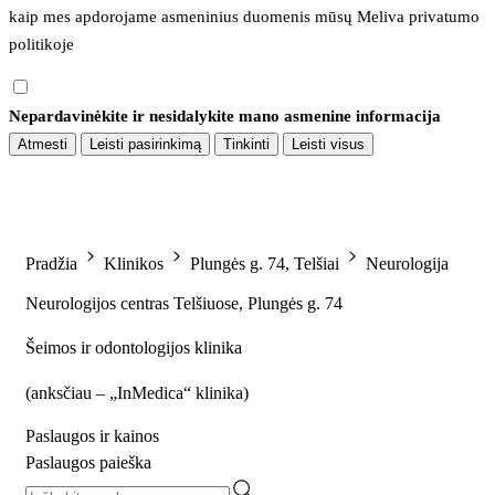
kaip mes apdorojame asmeninius duomenis mūsų 
Meliva privatumo 
politikoje
Nepardavinėkite ir nesidalykite mano asmenine informacija
Atmesti
Leisti pasirinkimą
Tinkinti
Leisti visus
Pradžia
Klinikos
Plungės g. 74, Telšiai
Neurologija
Neurologijos centras Telšiuose, Plungės g. 74
Šeimos ir odontologijos klinika
(
anksčiau – „InMedica“ klinika
)
Paslaugos ir kainos
Paslaugos paieška