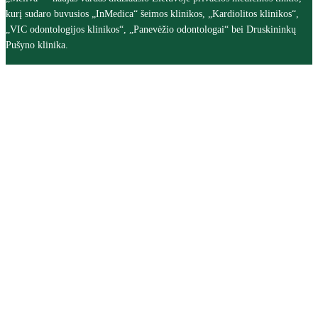
kurį sudaro buvusios „InMedica“ šeimos klinikos, „Kardiolitos klinikos“,
„VIC odontologijos klinikos“, „Panevėžio odontologai“ bei Druskininkų
Pušyno klinika.