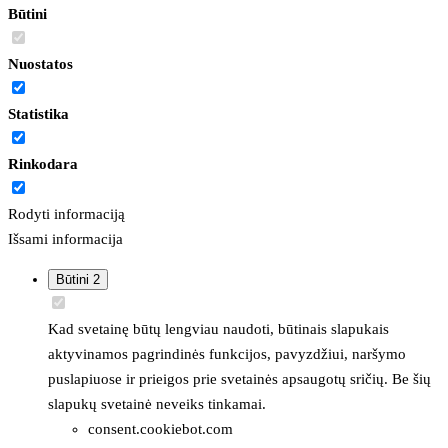
Būtini
Nuostatos
Statistika
Rinkodara
Rodyti informaciją
Išsami informacija
Būtini
2
Kad svetainę būtų lengviau naudoti, būtinais slapukais
aktyvinamos pagrindinės funkcijos, pavyzdžiui, naršymo
puslapiuose ir prieigos prie svetainės apsaugotų sričių. Be šių
slapukų svetainė neveiks tinkamai.
consent.cookiebot.com