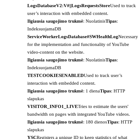
LogsDatabaseV2:V#||LogsRequestsStore
Used to track
user’s interaction with embedded content.
Ilgiausia saugojimo trukmė
: Nuolatinis
Tipas
:
IndeksuojamaDB
ServiceWorkerLogsDatabase#SWHealthLog
Necessary
for the implementation and functionality of YouTube
video-content on the website.
Ilgiausia saugojimo trukmė
: Nuolatinis
Tipas
:
IndeksuojamaDB
TESTCOOKIESENABLED
Used to track user’s
interaction with embedded content.
Ilgiausia saugojimo trukmė
: 1 diena
Tipas
: HTTP
slapukas
VISITOR_INFO1_LIVE
Tries to estimate the users'
bandwidth on pages with integrated YouTube videos.
Ilgiausia saugojimo trukmė
: 180 dienos
Tipas
: HTTP
slapukas
YSC
Registers a unique ID to keep statistics of what