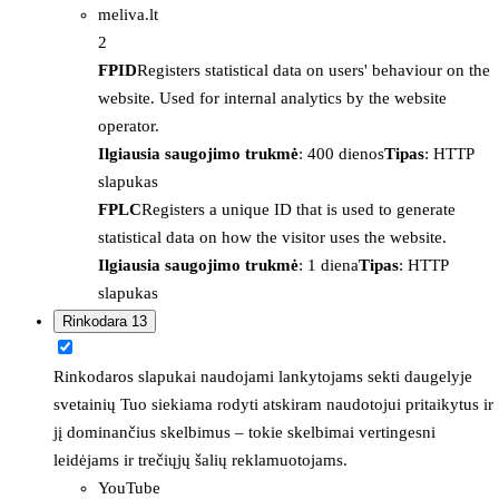
meliva.lt
2
FPID
Registers statistical data on users' behaviour on the
website. Used for internal analytics by the website
operator.
Ilgiausia saugojimo trukmė
: 400 dienos
Tipas
: HTTP
slapukas
FPLC
Registers a unique ID that is used to generate
statistical data on how the visitor uses the website.
Ilgiausia saugojimo trukmė
: 1 diena
Tipas
: HTTP
slapukas
Rinkodara
13
Rinkodaros slapukai naudojami lankytojams sekti daugelyje
svetainių Tuo siekiama rodyti atskiram naudotojui pritaikytus ir
jį dominančius skelbimus – tokie skelbimai vertingesni
leidėjams ir trečiųjų šalių reklamuotojams.
YouTube