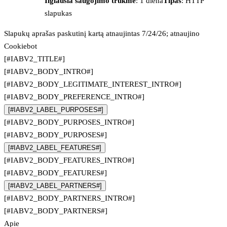
Ilgiausia saugojimo trukmė
: 1 diena
Tipas
: HTTP
slapukas
Slapukų aprašas paskutinį kartą atnaujintas 7/24/26; atnaujino
Cookiebot
[#IABV2_TITLE#]
[#IABV2_BODY_INTRO#]
[#IABV2_BODY_LEGITIMATE_INTEREST_INTRO#]
[#IABV2_BODY_PREFERENCE_INTRO#]
[#IABV2_LABEL_PURPOSES#]
[#IABV2_BODY_PURPOSES_INTRO#]
[#IABV2_BODY_PURPOSES#]
[#IABV2_LABEL_FEATURES#]
[#IABV2_BODY_FEATURES_INTRO#]
[#IABV2_BODY_FEATURES#]
[#IABV2_LABEL_PARTNERS#]
[#IABV2_BODY_PARTNERS_INTRO#]
[#IABV2_BODY_PARTNERS#]
Apie