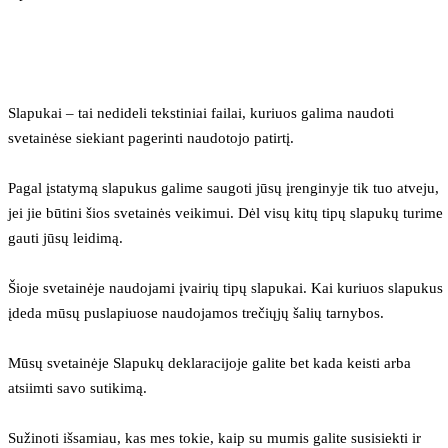
Slapukai – tai nedideli tekstiniai failai, kuriuos galima naudoti 
svetainėse siekiant pagerinti naudotojo patirtį.
Pagal įstatymą slapukus galime saugoti jūsų įrenginyje tik tuo atveju, 
jei jie būtini šios svetainės veikimui. Dėl visų kitų tipų slapukų turime 
gauti jūsų leidimą.
Šioje svetainėje naudojami įvairių tipų slapukai. Kai kuriuos slapukus 
įdeda mūsų puslapiuose naudojamos trečiųjų šalių tarnybos.
Mūsų svetainėje Slapukų deklaracijoje galite bet kada keisti arba 
atsiimti savo sutikimą.
Sužinoti išsamiau, kas mes tokie, kaip su mumis galite susisiekti ir 