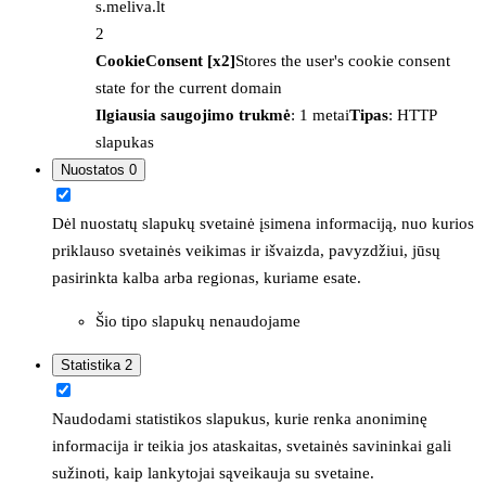
s.meliva.lt
2
CookieConsent [x2]
Stores the user's cookie consent
state for the current domain
Ilgiausia saugojimo trukmė
: 1 metai
Tipas
: HTTP
slapukas
Nuostatos
0
Dėl nuostatų slapukų svetainė įsimena informaciją, nuo kurios
priklauso svetainės veikimas ir išvaizda, pavyzdžiui, jūsų
pasirinkta kalba arba regionas, kuriame esate.
Šio tipo slapukų nenaudojame
Statistika
2
Naudodami statistikos slapukus, kurie renka anoniminę
informacija ir teikia jos ataskaitas, svetainės savininkai gali
sužinoti, kaip lankytojai sąveikauja su svetaine.