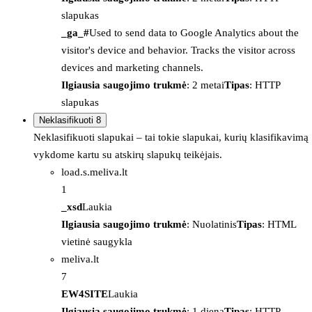
slapukas
_ga_#
Used to send data to Google Analytics about the
visitor's device and behavior. Tracks the visitor across
devices and marketing channels.
Ilgiausia saugojimo trukmė
: 2 metai
Tipas
: HTTP
slapukas
Neklasifikuoti
8
Neklasifikuoti slapukai – tai tokie slapukai, kurių klasifikavimą
vykdome kartu su atskirų slapukų teikėjais.
load.s.meliva.lt
1
_xsd
Laukia
Ilgiausia saugojimo trukmė
: Nuolatinis
Tipas
: HTML
vietinė saugykla
meliva.lt
7
EW4SITE
Laukia
Ilgiausia saugojimo trukmė
: 1 diena
Tipas
: HTTP