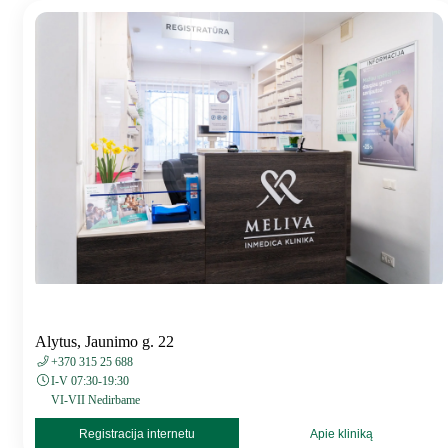
Alytus, Jaunimo g. 22
+370 315 25 688
I-V 07:30-19:30
VI-VII Nedirbame
Registracija internetu
Apie kliniką