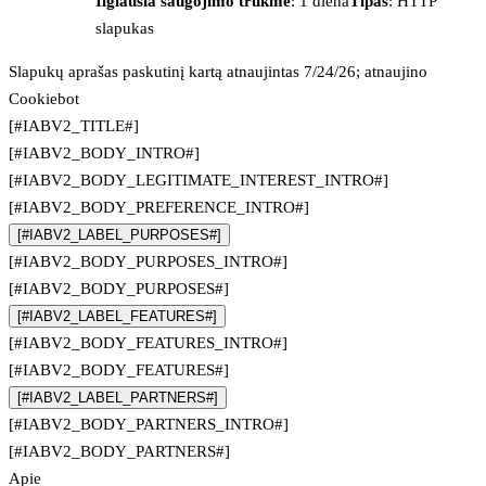
Ilgiausia saugojimo trukmė
: 1 diena
Tipas
: HTTP
slapukas
Slapukų aprašas paskutinį kartą atnaujintas 7/24/26; atnaujino
Cookiebot
[#IABV2_TITLE#]
[#IABV2_BODY_INTRO#]
[#IABV2_BODY_LEGITIMATE_INTEREST_INTRO#]
[#IABV2_BODY_PREFERENCE_INTRO#]
[#IABV2_LABEL_PURPOSES#]
[#IABV2_BODY_PURPOSES_INTRO#]
[#IABV2_BODY_PURPOSES#]
[#IABV2_LABEL_FEATURES#]
[#IABV2_BODY_FEATURES_INTRO#]
[#IABV2_BODY_FEATURES#]
[#IABV2_LABEL_PARTNERS#]
[#IABV2_BODY_PARTNERS_INTRO#]
[#IABV2_BODY_PARTNERS#]
Apie