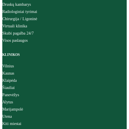
Druskų kambarys
Radiologiniai tyrimai
Chirurgija / Ligoninė
Virtuali klinika
Skubi pagalba 24/7
Visos paslaugos
KLINIKOS
Vilnius
Kaunas
Klaipėda
Šiauliai
Panevėžys
Alytus
Marijampolė
Utena
Kiti miestai