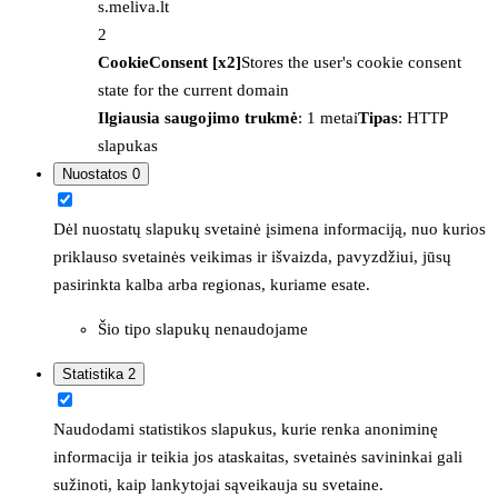
s.meliva.lt
2
CookieConsent [x2]
Stores the user's cookie consent
state for the current domain
Ilgiausia saugojimo trukmė
: 1 metai
Tipas
: HTTP
slapukas
Nuostatos
0
Dėl nuostatų slapukų svetainė įsimena informaciją, nuo kurios
priklauso svetainės veikimas ir išvaizda, pavyzdžiui, jūsų
pasirinkta kalba arba regionas, kuriame esate.
Šio tipo slapukų nenaudojame
Statistika
2
Naudodami statistikos slapukus, kurie renka anoniminę
informacija ir teikia jos ataskaitas, svetainės savininkai gali
sužinoti, kaip lankytojai sąveikauja su svetaine.