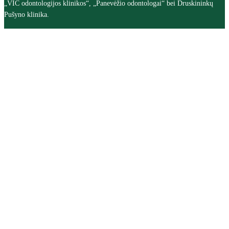
„VIC odontologijos klinikos“, „Panevėžio odontologai“ bei Druskininkų
Pušyno klinika.