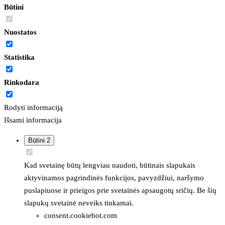
Būtini
Nuostatos
Statistika
Rinkodara
Rodyti informaciją
Išsami informacija
Būtini
2
Kad svetainę būtų lengviau naudoti, būtinais slapukais
aktyvinamos pagrindinės funkcijos, pavyzdžiui, naršymo
puslapiuose ir prieigos prie svetainės apsaugotų sričių. Be šių
slapukų svetainė neveiks tinkamai.
consent.cookiebot.com