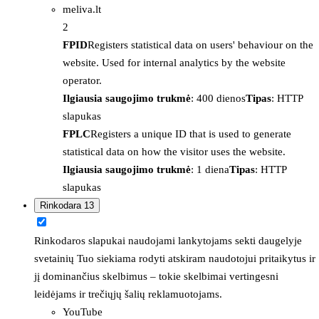
meliva.lt
2
FPID
Registers statistical data on users' behaviour on the
website. Used for internal analytics by the website
operator.
Ilgiausia saugojimo trukmė
: 400 dienos
Tipas
: HTTP
slapukas
FPLC
Registers a unique ID that is used to generate
statistical data on how the visitor uses the website.
Ilgiausia saugojimo trukmė
: 1 diena
Tipas
: HTTP
slapukas
Rinkodara
13
Rinkodaros slapukai naudojami lankytojams sekti daugelyje
svetainių Tuo siekiama rodyti atskiram naudotojui pritaikytus ir
jį dominančius skelbimus – tokie skelbimai vertingesni
leidėjams ir trečiųjų šalių reklamuotojams.
YouTube