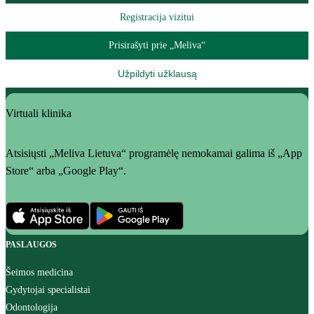
Registracija vizitui
Prisirašyti prie „Meliva“
Užpildyti užklausą
Virtuali klinika
Atsisiųsti „Meliva Lietuva“ programėlę nemokamai galima iš „App
Store“ arba „Google Play“.
PASLAUGOS
Šeimos medicina
Gydytojai specialistai
Odontologija