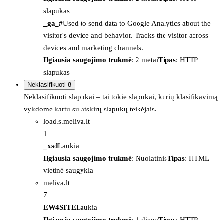
slapukas
_ga_#
Used to send data to Google Analytics about the
visitor's device and behavior. Tracks the visitor across
devices and marketing channels.
Ilgiausia saugojimo trukmė
: 2 metai
Tipas
: HTTP
slapukas
Neklasifikuoti
8
Neklasifikuoti slapukai – tai tokie slapukai, kurių klasifikavimą
vykdome kartu su atskirų slapukų teikėjais.
load.s.meliva.lt
1
_xsd
Laukia
Ilgiausia saugojimo trukmė
: Nuolatinis
Tipas
: HTML
vietinė saugykla
meliva.lt
7
EW4SITE
Laukia
Ilgiausia saugojimo trukmė
: 1 diena
Tipas
: HTTP