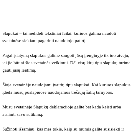
Slapukai – tai nedideli tekstiniai failai, kuriuos galima naudoti 
svetainėse siekiant pagerinti naudotojo patirtį.
Pagal įstatymą slapukus galime saugoti jūsų įrenginyje tik tuo atveju, 
jei jie būtini šios svetainės veikimui. Dėl visų kitų tipų slapukų turime 
gauti jūsų leidimą.
Šioje svetainėje naudojami įvairių tipų slapukai. Kai kuriuos slapukus 
įdeda mūsų puslapiuose naudojamos trečiųjų šalių tarnybos.
Mūsų svetainėje Slapukų deklaracijoje galite bet kada keisti arba 
atsiimti savo sutikimą.
Sužinoti išsamiau, kas mes tokie, kaip su mumis galite susisiekti ir 