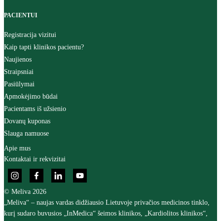
PACIENTUI
Registracija vizitui
Kaip tapti klinikos pacientu?
Naujienos
Straipsniai
Pasiūlymai
Apmokėjimo būdai
Pacientams iš užsienio
Dovanų kuponas
Slauga namuose
Apie mus
Kontaktai ir rekvizitai
© Meliva 2026
„Meliva“ – naujas vardas didžiausio Lietuvoje privačios medicinos tinklo,
kurį sudaro buvusios „InMedica“ šeimos klinikos, „Kardiolitos klinikos“,