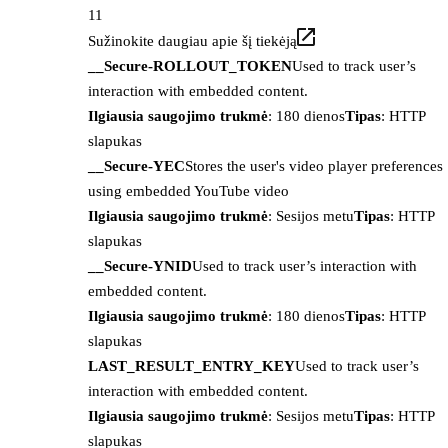
11
Sužinokite daugiau apie šį tiekėją
__Secure-ROLLOUT_TOKEN
Used to track user’s
interaction with embedded content.
Ilgiausia saugojimo trukmė
: 180 dienos
Tipas
: HTTP
slapukas
__Secure-YEC
Stores the user's video player preferences
using embedded YouTube video
Ilgiausia saugojimo trukmė
: Sesijos metu
Tipas
: HTTP
slapukas
__Secure-YNID
Used to track user’s interaction with
embedded content.
Ilgiausia saugojimo trukmė
: 180 dienos
Tipas
: HTTP
slapukas
LAST_RESULT_ENTRY_KEY
Used to track user’s
interaction with embedded content.
Ilgiausia saugojimo trukmė
: Sesijos metu
Tipas
: HTTP
slapukas