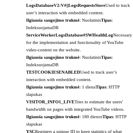
LogsDatabaseV2:V#||LogsRequestsStore
Used to track
user’s interaction with embedded content.
Ilgiausia saugojimo trukmė
: Nuolatinis
Tipas
:
IndeksuojamaDB
ServiceWorkerLogsDatabase#SWHealthLog
Necessary
for the implementation and functionality of YouTube
video-content on the website.
Ilgiausia saugojimo trukmė
: Nuolatinis
Tipas
:
IndeksuojamaDB
TESTCOOKIESENABLED
Used to track user’s
interaction with embedded content.
Ilgiausia saugojimo trukmė
: 1 diena
Tipas
: HTTP
slapukas
VISITOR_INFO1_LIVE
Tries to estimate the users'
bandwidth on pages with integrated YouTube videos.
Ilgiausia saugojimo trukmė
: 180 dienos
Tipas
: HTTP
slapukas
YSC
Registers a unique ID to keep statistics of what