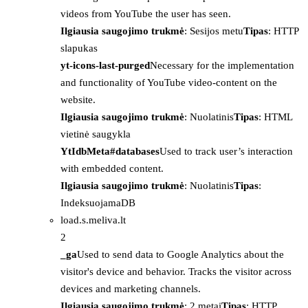
videos from YouTube the user has seen.
Ilgiausia saugojimo trukmė
: Sesijos metu
Tipas
: HTTP
slapukas
yt-icons-last-purged
Necessary for the implementation
and functionality of YouTube video-content on the
website.
Ilgiausia saugojimo trukmė
: Nuolatinis
Tipas
: HTML
vietinė saugykla
YtIdbMeta#databases
Used to track user’s interaction
with embedded content.
Ilgiausia saugojimo trukmė
: Nuolatinis
Tipas
:
IndeksuojamaDB
load.s.meliva.lt
2
_ga
Used to send data to Google Analytics about the
visitor's device and behavior. Tracks the visitor across
devices and marketing channels.
Ilgiausia saugojimo trukmė
: 2 metai
Tipas
: HTTP