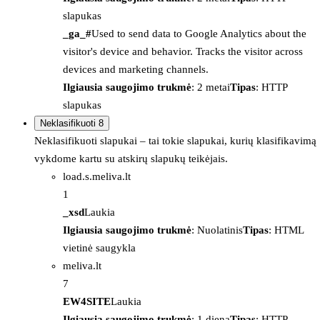
slapukas
_ga_#
Used to send data to Google Analytics about the
visitor's device and behavior. Tracks the visitor across
devices and marketing channels.
Ilgiausia saugojimo trukmė
: 2 metai
Tipas
: HTTP
slapukas
Neklasifikuoti
8
Neklasifikuoti slapukai – tai tokie slapukai, kurių klasifikavimą
vykdome kartu su atskirų slapukų teikėjais.
load.s.meliva.lt
1
_xsd
Laukia
Ilgiausia saugojimo trukmė
: Nuolatinis
Tipas
: HTML
vietinė saugykla
meliva.lt
7
EW4SITE
Laukia
Ilgiausia saugojimo trukmė
: 1 diena
Tipas
: HTTP