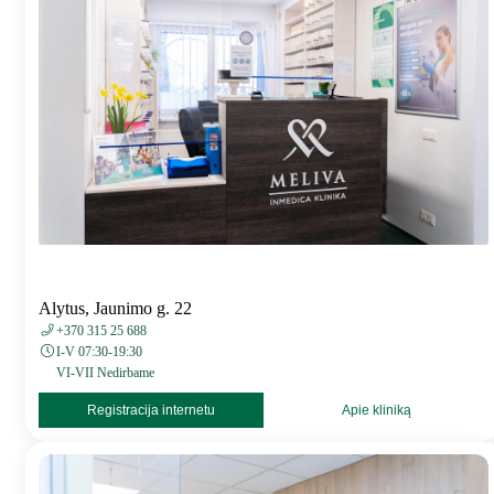
Alytus, Jaunimo g. 22
+370 315 25 688
I-V 07:30-19:30
VI-VII Nedirbame
Registracija internetu
Apie kliniką