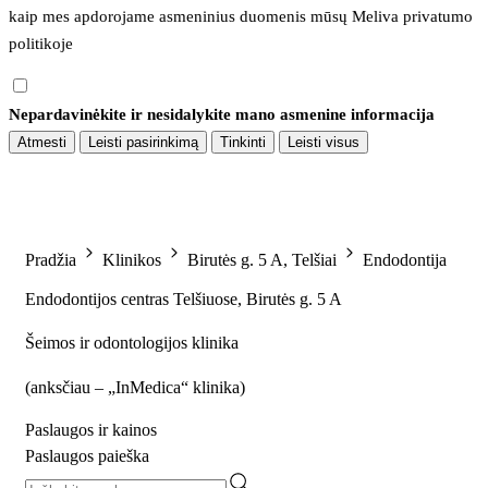
kaip mes apdorojame asmeninius duomenis mūsų 
Meliva privatumo 
politikoje
Nepardavinėkite ir nesidalykite mano asmenine informacija
Atmesti
Leisti pasirinkimą
Tinkinti
Leisti visus
Pradžia
Klinikos
Birutės g. 5 A, Telšiai
Endodontija
Endodontijos centras Telšiuose, Birutės g. 5 A
Šeimos ir odontologijos klinika
(
anksčiau – „InMedica“ klinika
)
Paslaugos ir kainos
Paslaugos paieška