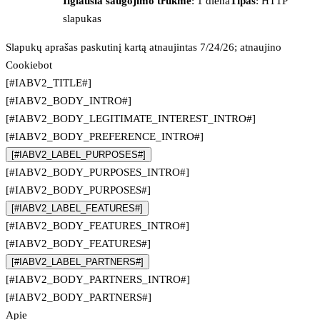
Ilgiausia saugojimo trukmė
: 1 diena
Tipas
: HTTP
slapukas
Slapukų aprašas paskutinį kartą atnaujintas 7/24/26; atnaujino
Cookiebot
[#IABV2_TITLE#]
[#IABV2_BODY_INTRO#]
[#IABV2_BODY_LEGITIMATE_INTEREST_INTRO#]
[#IABV2_BODY_PREFERENCE_INTRO#]
[#IABV2_LABEL_PURPOSES#]
[#IABV2_BODY_PURPOSES_INTRO#]
[#IABV2_BODY_PURPOSES#]
[#IABV2_LABEL_FEATURES#]
[#IABV2_BODY_FEATURES_INTRO#]
[#IABV2_BODY_FEATURES#]
[#IABV2_LABEL_PARTNERS#]
[#IABV2_BODY_PARTNERS_INTRO#]
[#IABV2_BODY_PARTNERS#]
Apie