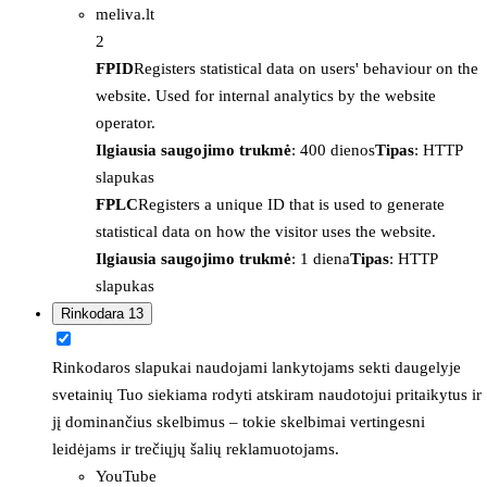
meliva.lt
2
FPID
Registers statistical data on users' behaviour on the
website. Used for internal analytics by the website
operator.
Ilgiausia saugojimo trukmė
: 400 dienos
Tipas
: HTTP
slapukas
FPLC
Registers a unique ID that is used to generate
statistical data on how the visitor uses the website.
Ilgiausia saugojimo trukmė
: 1 diena
Tipas
: HTTP
slapukas
Rinkodara
13
Rinkodaros slapukai naudojami lankytojams sekti daugelyje
svetainių Tuo siekiama rodyti atskiram naudotojui pritaikytus ir
jį dominančius skelbimus – tokie skelbimai vertingesni
leidėjams ir trečiųjų šalių reklamuotojams.
YouTube