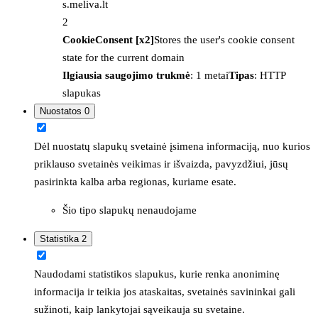
s.meliva.lt
2
CookieConsent [x2]
Stores the user's cookie consent
state for the current domain
Ilgiausia saugojimo trukmė
: 1 metai
Tipas
: HTTP
slapukas
Nuostatos
0
Dėl nuostatų slapukų svetainė įsimena informaciją, nuo kurios
priklauso svetainės veikimas ir išvaizda, pavyzdžiui, jūsų
pasirinkta kalba arba regionas, kuriame esate.
Šio tipo slapukų nenaudojame
Statistika
2
Naudodami statistikos slapukus, kurie renka anoniminę
informacija ir teikia jos ataskaitas, svetainės savininkai gali
sužinoti, kaip lankytojai sąveikauja su svetaine.