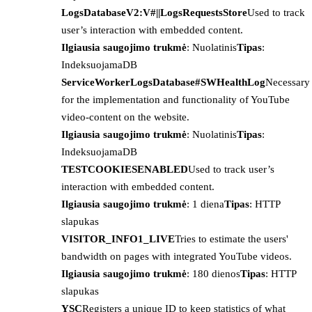
LogsDatabaseV2:V#||LogsRequestsStore
Used to track
user’s interaction with embedded content.
Ilgiausia saugojimo trukmė
: Nuolatinis
Tipas
:
IndeksuojamaDB
ServiceWorkerLogsDatabase#SWHealthLog
Necessary
for the implementation and functionality of YouTube
video-content on the website.
Ilgiausia saugojimo trukmė
: Nuolatinis
Tipas
:
IndeksuojamaDB
TESTCOOKIESENABLED
Used to track user’s
interaction with embedded content.
Ilgiausia saugojimo trukmė
: 1 diena
Tipas
: HTTP
slapukas
VISITOR_INFO1_LIVE
Tries to estimate the users'
bandwidth on pages with integrated YouTube videos.
Ilgiausia saugojimo trukmė
: 180 dienos
Tipas
: HTTP
slapukas
YSC
Registers a unique ID to keep statistics of what