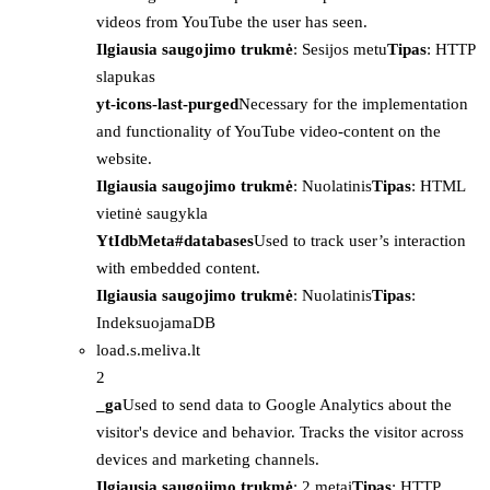
videos from YouTube the user has seen.
Ilgiausia saugojimo trukmė
: Sesijos metu
Tipas
: HTTP
slapukas
yt-icons-last-purged
Necessary for the implementation
and functionality of YouTube video-content on the
website.
Ilgiausia saugojimo trukmė
: Nuolatinis
Tipas
: HTML
vietinė saugykla
YtIdbMeta#databases
Used to track user’s interaction
with embedded content.
Ilgiausia saugojimo trukmė
: Nuolatinis
Tipas
:
IndeksuojamaDB
load.s.meliva.lt
2
_ga
Used to send data to Google Analytics about the
visitor's device and behavior. Tracks the visitor across
devices and marketing channels.
Ilgiausia saugojimo trukmė
: 2 metai
Tipas
: HTTP