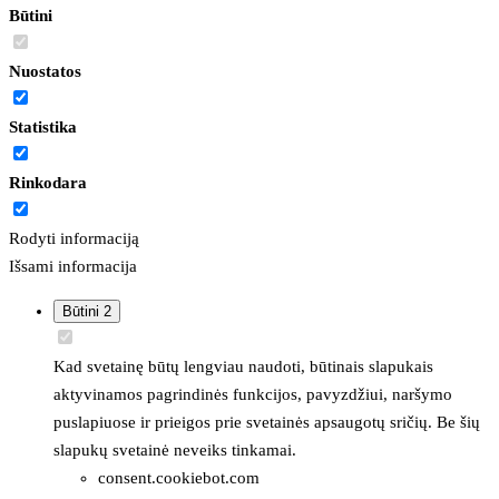
Būtini
Nuostatos
Statistika
Rinkodara
Rodyti informaciją
Išsami informacija
Būtini
2
Kad svetainę būtų lengviau naudoti, būtinais slapukais
aktyvinamos pagrindinės funkcijos, pavyzdžiui, naršymo
puslapiuose ir prieigos prie svetainės apsaugotų sričių. Be šių
slapukų svetainė neveiks tinkamai.
consent.cookiebot.com