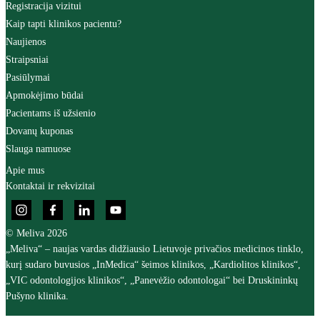
Registracija vizitui
Kaip tapti klinikos pacientu?
Naujienos
Straipsniai
Pasiūlymai
Apmokėjimo būdai
Pacientams iš užsienio
Dovanų kuponas
Slauga namuose
Apie mus
Kontaktai ir rekvizitai
© Meliva 2026
„Meliva“ – naujas vardas didžiausio Lietuvoje privačios medicinos tinklo,
kurį sudaro buvusios „InMedica“ šeimos klinikos, „Kardiolitos klinikos“,
„VIC odontologijos klinikos“, „Panevėžio odontologai“ bei Druskininkų
Pušyno klinika.