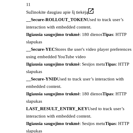
11
Sužinokite daugiau apie šį tiekėją
__Secure-ROLLOUT_TOKEN
Used to track user’s
interaction with embedded content.
Ilgiausia saugojimo trukmė
: 180 dienos
Tipas
: HTTP
slapukas
__Secure-YEC
Stores the user's video player preferences
using embedded YouTube video
Ilgiausia saugojimo trukmė
: Sesijos metu
Tipas
: HTTP
slapukas
__Secure-YNID
Used to track user’s interaction with
embedded content.
Ilgiausia saugojimo trukmė
: 180 dienos
Tipas
: HTTP
slapukas
LAST_RESULT_ENTRY_KEY
Used to track user’s
interaction with embedded content.
Ilgiausia saugojimo trukmė
: Sesijos metu
Tipas
: HTTP
slapukas