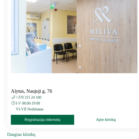
Alytus, Naujoji g. 76
+370 315 24 100
I-V 08:00-19:00
VI-VII Nedirbame
Registracija internetu
Apie kliniką
Daugiau klinikų