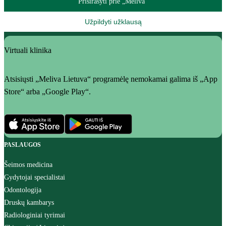
Prisirašyti prie „Meliva“
Užpildyti užklausą
Virtuali klinika
Atsisiųsti „Meliva Lietuva“ programėlę nemokamai galima iš „App
Store“ arba „Google Play“.
PASLAUGOS
Šeimos medicina
Gydytojai specialistai
Odontologija
Druskų kambarys
Radiologiniai tyrimai