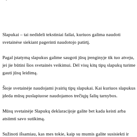
Slapukai – tai nedideli tekstiniai failai, kuriuos galima naudoti 
svetainėse siekiant pagerinti naudotojo patirtį.
Pagal įstatymą slapukus galime saugoti jūsų įrenginyje tik tuo atveju, 
jei jie būtini šios svetainės veikimui. Dėl visų kitų tipų slapukų turime 
gauti jūsų leidimą.
Šioje svetainėje naudojami įvairių tipų slapukai. Kai kuriuos slapukus 
įdeda mūsų puslapiuose naudojamos trečiųjų šalių tarnybos.
Mūsų svetainėje Slapukų deklaracijoje galite bet kada keisti arba 
atsiimti savo sutikimą.
Sužinoti išsamiau, kas mes tokie, kaip su mumis galite susisiekti ir 