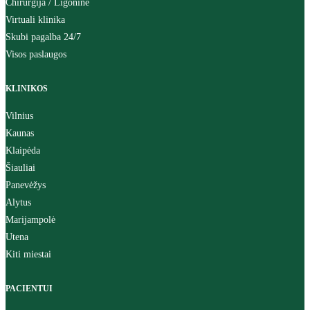
Chirurgija / Ligoninė
Virtuali klinika
Skubi pagalba 24/7
Visos paslaugos
KLINIKOS
Vilnius
Kaunas
Klaipėda
Šiauliai
Panevėžys
Alytus
Marijampolė
Utena
Kiti miestai
PACIENTUI