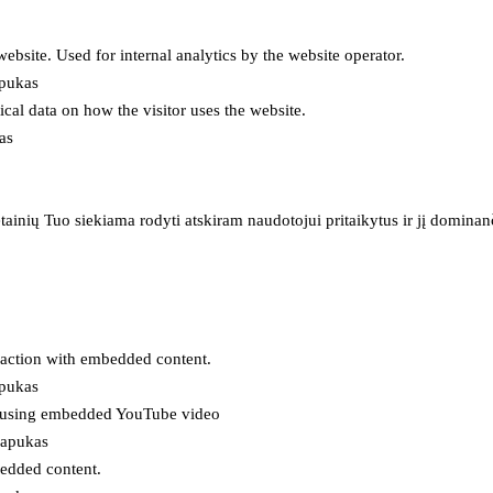
 website. Used for internal analytics by the website operator.
apukas
tical data on how the visitor uses the website.
as
inių Tuo siekiama rodyti atskiram naudotojui pritaikytus ir jį dominanči
eraction with embedded content.
apukas
es using embedded YouTube video
lapukas
bedded content.