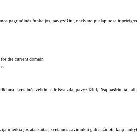
mos pagrindinės funkcijos, pavyzdžiui, naršymo puslapiuose ir prieigos 
e for the current domain
as
iklauso svetainės veikimas ir išvaizda, pavyzdžiui, jūsų pasirinkta kalb
 ir teikia jos ataskaitas, svetainės savininkai gali sužinoti, kaip lanky