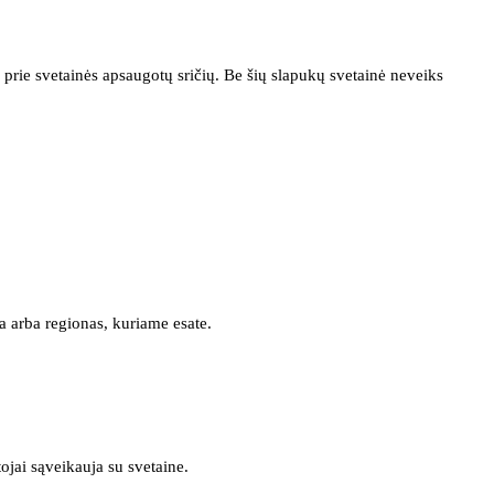
prie svetainės apsaugotų sričių. Be šių slapukų svetainė neveiks
a arba regionas, kuriame esate.
tojai sąveikauja su svetaine.