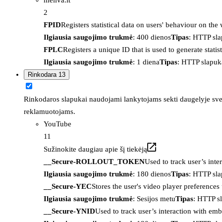
2
FPID
Registers statistical data on users' behaviour on the
Ilgiausia saugojimo trukmė
: 400 dienos
Tipas
: HTTP sl
FPLC
Registers a unique ID that is used to generate statis
Ilgiausia saugojimo trukmė
: 1 diena
Tipas
: HTTP slapuk
Rinkodara
13
Rinkodaros slapukai naudojami lankytojams sekti daugelyje sveta
reklamuotojams.
YouTube
11
Sužinokite daugiau apie šį tiekėją
__Secure-ROLLOUT_TOKEN
Used to track user’s int
Ilgiausia saugojimo trukmė
: 180 dienos
Tipas
: HTTP sl
__Secure-YEC
Stores the user's video player preferenc
Ilgiausia saugojimo trukmė
: Sesijos metu
Tipas
: HTTP s
__Secure-YNID
Used to track user’s interaction with em