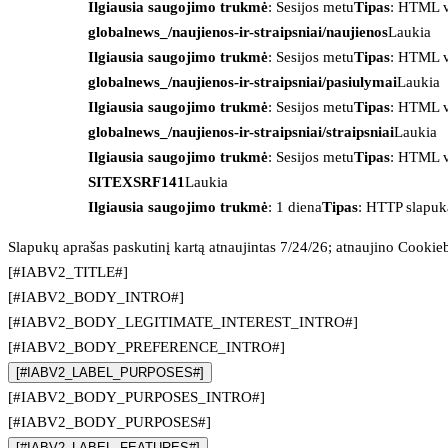
Ilgiausia saugojimo trukmė
: Sesijos metu
Tipas
: HTML v
globalnews_/naujienos-ir-straipsniai/naujienos
Laukia
Ilgiausia saugojimo trukmė
: Sesijos metu
Tipas
: HTML v
globalnews_/naujienos-ir-straipsniai/pasiulymai
Laukia
Ilgiausia saugojimo trukmė
: Sesijos metu
Tipas
: HTML v
globalnews_/naujienos-ir-straipsniai/straipsniai
Laukia
Ilgiausia saugojimo trukmė
: Sesijos metu
Tipas
: HTML v
SITEXSRF141
Laukia
Ilgiausia saugojimo trukmė
: 1 diena
Tipas
: HTTP slapuk
Slapukų aprašas paskutinį kartą atnaujintas 7/24/26; atnaujino
Cookie
[#IABV2_TITLE#]
[#IABV2_BODY_INTRO#]
[#IABV2_BODY_LEGITIMATE_INTEREST_INTRO#]
[#IABV2_BODY_PREFERENCE_INTRO#]
[#IABV2_LABEL_PURPOSES#]
[#IABV2_BODY_PURPOSES_INTRO#]
[#IABV2_BODY_PURPOSES#]
[#IABV2_LABEL_FEATURES#]