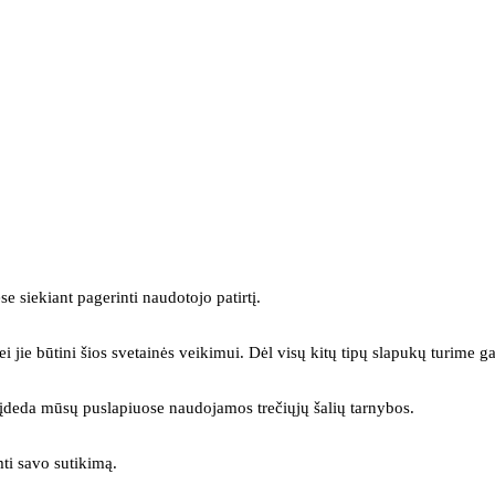
se siekiant pagerinti naudotojo patirtį.
ei jie būtini šios svetainės veikimui. Dėl visų kitų tipų slapukų turime ga
s įdeda mūsų puslapiuose naudojamos trečiųjų šalių tarnybos.
mti savo sutikimą.