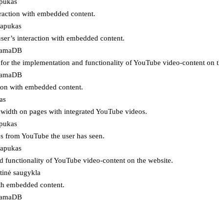
apukas
eraction with embedded content.
lapukas
user’s interaction with embedded content.
ojamaDB
for the implementation and functionality of YouTube video-content on t
ojamaDB
tion with embedded content.
as
ndwidth on pages with integrated YouTube videos.
apukas
eos from YouTube the user has seen.
lapukas
d functionality of YouTube video-content on the website.
tinė saugykla
ith embedded content.
ojamaDB