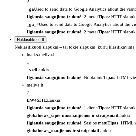
2
_ga
Used to send data to Google Analytics about the visit
Ilgiausia saugojimo trukmė
: 2 metai
Tipas
: HTTP slapuk
_ga_#
Used to send data to Google Analytics about the vis
Ilgiausia saugojimo trukmė
: 2 metai
Tipas
: HTTP slapuk
Neklasifikuoti
8
Neklasifikuoti slapukai – tai tokie slapukai, kurių klasifikavimą
load.s.meliva.lt
1
_xsd
Laukia
Ilgiausia saugojimo trukmė
: Nuolatinis
Tipas
: HTML vie
meliva.lt
7
EW4SITE
Laukia
Ilgiausia saugojimo trukmė
: 1 diena
Tipas
: HTTP slapuk
globalnews_/apie-mus/naujienos-ir-straipsniai
Laukia
Ilgiausia saugojimo trukmė
: Sesijos metu
Tipas
: HTML v
globalnews_/naujienos-ir-straipsniai
Laukia