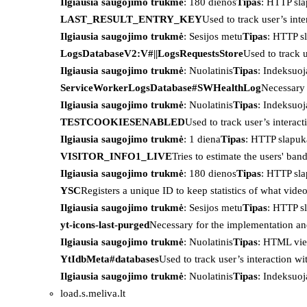
Ilgiausia saugojimo trukmė
: 180 dienos
Tipas
: HTTP sl
LAST_RESULT_ENTRY_KEY
Used to track user’s int
Ilgiausia saugojimo trukmė
: Sesijos metu
Tipas
: HTTP s
LogsDatabaseV2:V#||LogsRequestsStore
Used to track 
Ilgiausia saugojimo trukmė
: Nuolatinis
Tipas
: Indeksu
ServiceWorkerLogsDatabase#SWHealthLog
Necessary 
Ilgiausia saugojimo trukmė
: Nuolatinis
Tipas
: Indeksu
TESTCOOKIESENABLED
Used to track user’s interac
Ilgiausia saugojimo trukmė
: 1 diena
Tipas
: HTTP slapuk
VISITOR_INFO1_LIVE
Tries to estimate the users' ba
Ilgiausia saugojimo trukmė
: 180 dienos
Tipas
: HTTP sl
YSC
Registers a unique ID to keep statistics of what vid
Ilgiausia saugojimo trukmė
: Sesijos metu
Tipas
: HTTP s
yt-icons-last-purged
Necessary for the implementation an
Ilgiausia saugojimo trukmė
: Nuolatinis
Tipas
: HTML vie
YtIdbMeta#databases
Used to track user’s interaction w
Ilgiausia saugojimo trukmė
: Nuolatinis
Tipas
: Indeksu
load.s.meliva.lt