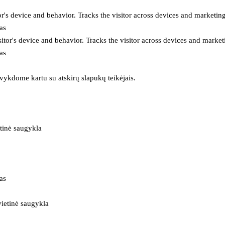
or's device and behavior. Tracks the visitor across devices and marketin
as
itor's device and behavior. Tracks the visitor across devices and market
as
 vykdome kartu su atskirų slapukų teikėjais.
tinė saugykla
as
ietinė saugykla