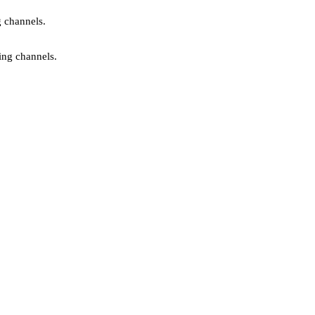
g channels.
ing channels.