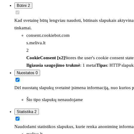
Būtini
2
Kad svetainę būtų lengviau naudoti, būtinais slapukais aktyvina
tinkamai.
consent.cookiebot.com
s.meliva.lt
2
CookieConsent [x2]
Stores the user's cookie consent stat
Ilgiausia saugojimo trukmė
: 1 metai
Tipas
: HTTP slapuk
Nuostatos
0
Dėl nuostatų slapukų svetainė įsimena informaciją, nuo kurios pr
Šio tipo slapukų nenaudojame
Statistika
2
Naudodami statistikos slapukus, kurie renka anoniminę informacija
meliva.lt