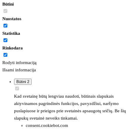
Būtini
Nuostatos
Statistika
Rinkodara
Rodyti informaciją
Išsami informacija
Būtini
2
Kad svetainę būtų lengviau naudoti, būtinais slapukais
aktyvinamos pagrindinės funkcijos, pavyzdžiui, naršymo
puslapiuose ir prieigos prie svetainės apsaugotų sričių. Be šių
slapukų svetainė neveiks tinkamai.
consent.cookiebot.com