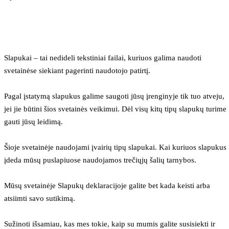
Slapukai – tai nedideli tekstiniai failai, kuriuos galima naudoti 
svetainėse siekiant pagerinti naudotojo patirtį.
Pagal įstatymą slapukus galime saugoti jūsų įrenginyje tik tuo atveju, 
jei jie būtini šios svetainės veikimui. Dėl visų kitų tipų slapukų turime 
gauti jūsų leidimą.
Šioje svetainėje naudojami įvairių tipų slapukai. Kai kuriuos slapukus 
įdeda mūsų puslapiuose naudojamos trečiųjų šalių tarnybos.
Mūsų svetainėje Slapukų deklaracijoje galite bet kada keisti arba 
atsiimti savo sutikimą.
Sužinoti išsamiau, kas mes tokie, kaip su mumis galite susisiekti ir 