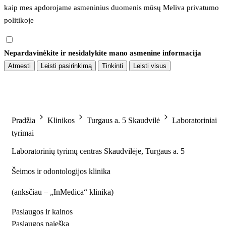
kaip mes apdorojame asmeninius duomenis mūsų 
Meliva privatumo 
politikoje
Nepardavinėkite ir nesidalykite mano asmenine informacija
Atmesti
Leisti pasirinkimą
Tinkinti
Leisti visus
Pradžia
Klinikos
Turgaus a. 5 Skaudvilė
Laboratoriniai
tyrimai
Laboratorinių tyrimų centras Skaudvilėje, Turgaus a. 5
Šeimos ir odontologijos klinika
(
anksčiau – „InMedica“ klinika
)
Paslaugos ir kainos
Paslaugos paieška