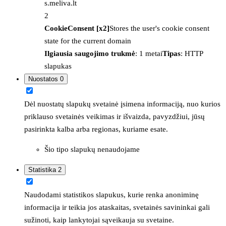
s.meliva.lt
2
CookieConsent [x2]
Stores the user's cookie consent
state for the current domain
Ilgiausia saugojimo trukmė
: 1 metai
Tipas
: HTTP
slapukas
Nuostatos
0
Dėl nuostatų slapukų svetainė įsimena informaciją, nuo kurios
priklauso svetainės veikimas ir išvaizda, pavyzdžiui, jūsų
pasirinkta kalba arba regionas, kuriame esate.
Šio tipo slapukų nenaudojame
Statistika
2
Naudodami statistikos slapukus, kurie renka anoniminę
informacija ir teikia jos ataskaitas, svetainės savininkai gali
sužinoti, kaip lankytojai sąveikauja su svetaine.