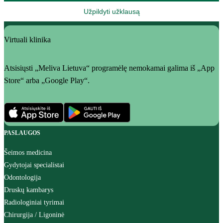
Užpildyti užklausą
Virtuali klinika
Atsisiųsti „Meliva Lietuva“ programėlę nemokamai galima iš „App
Store“ arba „Google Play“.
PASLAUGOS
Šeimos medicina
Gydytojai specialistai
Odontologija
Druskų kambarys
Radiologiniai tyrimai
Chirurgija / Ligoninė