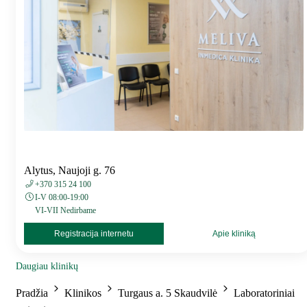
Alytus, Naujoji g. 76
+370 315 24 100
I-V 08:00-19:00
VI-VII Nedirbame
Registracija internetu
Apie kliniką
Daugiau klinikų
Pradžia
Klinikos
Turgaus a. 5 Skaudvilė
Laboratoriniai