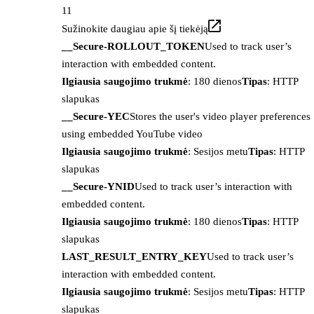
11
Sužinokite daugiau apie šį tiekėją
__Secure-ROLLOUT_TOKEN
Used to track user’s
interaction with embedded content.
Ilgiausia saugojimo trukmė
: 180 dienos
Tipas
: HTTP
slapukas
__Secure-YEC
Stores the user's video player preferences
using embedded YouTube video
Ilgiausia saugojimo trukmė
: Sesijos metu
Tipas
: HTTP
slapukas
__Secure-YNID
Used to track user’s interaction with
embedded content.
Ilgiausia saugojimo trukmė
: 180 dienos
Tipas
: HTTP
slapukas
LAST_RESULT_ENTRY_KEY
Used to track user’s
interaction with embedded content.
Ilgiausia saugojimo trukmė
: Sesijos metu
Tipas
: HTTP
slapukas