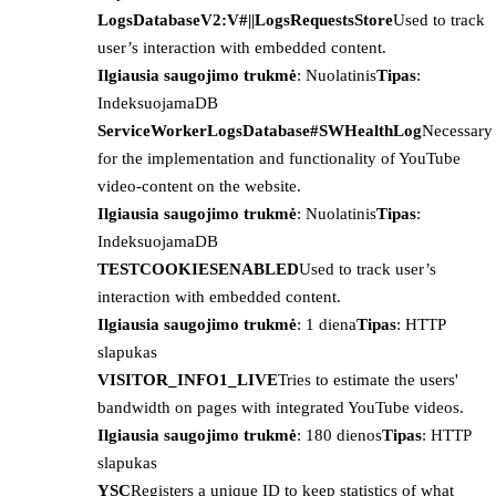
LogsDatabaseV2:V#||LogsRequestsStore
Used to track
user’s interaction with embedded content.
Ilgiausia saugojimo trukmė
: Nuolatinis
Tipas
:
IndeksuojamaDB
ServiceWorkerLogsDatabase#SWHealthLog
Necessary
for the implementation and functionality of YouTube
video-content on the website.
Ilgiausia saugojimo trukmė
: Nuolatinis
Tipas
:
IndeksuojamaDB
TESTCOOKIESENABLED
Used to track user’s
interaction with embedded content.
Ilgiausia saugojimo trukmė
: 1 diena
Tipas
: HTTP
slapukas
VISITOR_INFO1_LIVE
Tries to estimate the users'
bandwidth on pages with integrated YouTube videos.
Ilgiausia saugojimo trukmė
: 180 dienos
Tipas
: HTTP
slapukas
YSC
Registers a unique ID to keep statistics of what