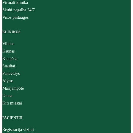
Virtuali klinika
Skubi pagalba 24/7
Visos paslaugos
KLINIKOS
Vilnius
Kaunas
Klaipėda
Šiauliai
Panevėžys
Alytus
Marijampolė
Utena
Kiti miestai
PACIENTUI
Registracija vizitui