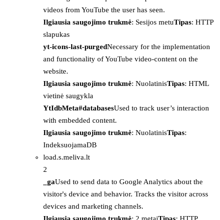
videos from YouTube the user has seen.
Ilgiausia saugojimo trukmė
: Sesijos metu
Tipas
: HTTP
slapukas
yt-icons-last-purged
Necessary for the implementation
and functionality of YouTube video-content on the
website.
Ilgiausia saugojimo trukmė
: Nuolatinis
Tipas
: HTML
vietinė saugykla
YtIdbMeta#databases
Used to track user’s interaction
with embedded content.
Ilgiausia saugojimo trukmė
: Nuolatinis
Tipas
:
IndeksuojamaDB
load.s.meliva.lt
2
_ga
Used to send data to Google Analytics about the
visitor's device and behavior. Tracks the visitor across
devices and marketing channels.
Ilgiausia saugojimo trukmė
: 2 metai
Tipas
: HTTP