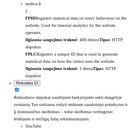
meliva.lt
2
FPID
Registers statistical data on users' behaviour on the
website. Used for internal analytics by the website
operator.
Ilgiausia saugojimo trukmė
: 400 dienos
Tipas
: HTTP
slapukas
FPLC
Registers a unique ID that is used to generate
statistical data on how the visitor uses the website.
Ilgiausia saugojimo trukmė
: 1 diena
Tipas
: HTTP
slapukas
Rinkodara
13
Rinkodaros slapukai naudojami lankytojams sekti daugelyje
svetainių Tuo siekiama rodyti atskiram naudotojui pritaikytus ir
jį dominančius skelbimus – tokie skelbimai vertingesni
leidėjams ir trečiųjų šalių reklamuotojams.
YouTube