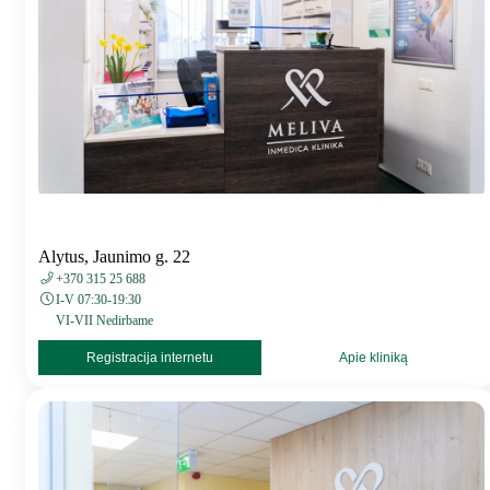
Alytus, Jaunimo g. 22
+370 315 25 688
I-V 07:30-19:30
VI-VII Nedirbame
Registracija internetu
Apie kliniką