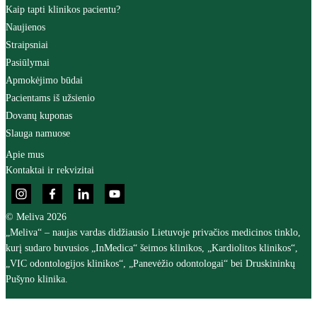
Kaip tapti klinikos pacientu?
Naujienos
Straipsniai
Pasiūlymai
Apmokėjimo būdai
Pacientams iš užsienio
Dovanų kuponas
Slauga namuose
Apie mus
Kontaktai ir rekvizitai
© Meliva 2026
„Meliva“ – naujas vardas didžiausio Lietuvoje privačios medicinos tinklo,
kurį sudaro buvusios „InMedica“ šeimos klinikos, „Kardiolitos klinikos“,
„VIC odontologijos klinikos“, „Panevėžio odontologai“ bei Druskininkų
Pušyno klinika.