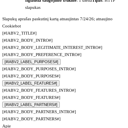
Ilgiausia saugojimo trukmė
: 1 diena
Tipas
: HTTP
slapukas
Slapukų aprašas paskutinį kartą atnaujintas 7/24/26; atnaujino
Cookiebot
[#IABV2_TITLE#]
[#IABV2_BODY_INTRO#]
[#IABV2_BODY_LEGITIMATE_INTEREST_INTRO#]
[#IABV2_BODY_PREFERENCE_INTRO#]
[#IABV2_LABEL_PURPOSES#]
[#IABV2_BODY_PURPOSES_INTRO#]
[#IABV2_BODY_PURPOSES#]
[#IABV2_LABEL_FEATURES#]
[#IABV2_BODY_FEATURES_INTRO#]
[#IABV2_BODY_FEATURES#]
[#IABV2_LABEL_PARTNERS#]
[#IABV2_BODY_PARTNERS_INTRO#]
[#IABV2_BODY_PARTNERS#]
Apie