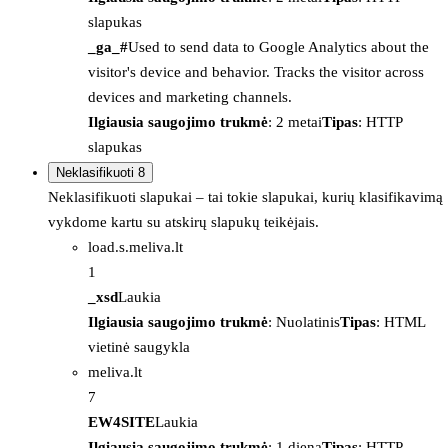
slapukas
_ga_#
Used to send data to Google Analytics about the
visitor's device and behavior. Tracks the visitor across
devices and marketing channels.
Ilgiausia saugojimo trukmė
: 2 metai
Tipas
: HTTP
slapukas
Neklasifikuoti
8
Neklasifikuoti slapukai – tai tokie slapukai, kurių klasifikavimą
vykdome kartu su atskirų slapukų teikėjais.
load.s.meliva.lt
1
_xsd
Laukia
Ilgiausia saugojimo trukmė
: Nuolatinis
Tipas
: HTML
vietinė saugykla
meliva.lt
7
EW4SITE
Laukia
Ilgiausia saugojimo trukmė
: 1 diena
Tipas
: HTTP