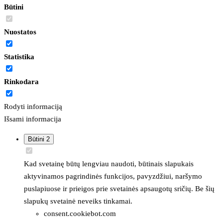
Būtini
Nuostatos
Statistika
Rinkodara
Rodyti informaciją
Išsami informacija
Būtini
2
Kad svetainę būtų lengviau naudoti, būtinais slapukais
aktyvinamos pagrindinės funkcijos, pavyzdžiui, naršymo
puslapiuose ir prieigos prie svetainės apsaugotų sričių. Be šių
slapukų svetainė neveiks tinkamai.
consent.cookiebot.com