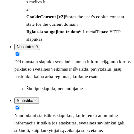
s.meliva.lt
2
CookieConsent [x2]
Stores the user's cookie consent
state for the current domain
Ilgiausia saugojimo trukmė
: 1 metai
Tipas
: HTTP
slapukas
Nuostatos
0
Dėl nuostatų slapukų svetainė įsimena informaciją, nuo kurios
priklauso svetainės veikimas ir išvaizda, pavyzdžiui, jūsų
pasirinkta kalba arba regionas, kuriame esate.
Šio tipo slapukų nenaudojame
Statistika
2
Naudodami statistikos slapukus, kurie renka anoniminę
informacija ir teikia jos ataskaitas, svetainės savininkai gali
sužinoti, kaip lankytojai sąveikauja su svetaine.