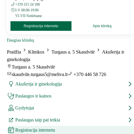
+370 315 24 100
I-V 08:00-19:00
VI-VII Nedirbame
Registracija internetu
Apie kliniką
Daugiau klinikų
Pradžia
Klinikos
Turgaus a. 5 Skaudvilė
Akušerija ir
ginekologija
Turgaus a. 5 Skaudvilė
skaudvile.turgaus5@meliva.lt
+370 446 58 726
Akušerija ir ginekologija
Paslaugos ir kainos
Gydytojai
Paslaugas taip pat teikia
Registracija internetu