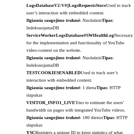
LogsDatabaseV2:V#||LogsRequestsStore
Used to track
user’s interaction with embedded content.
Ilgiausia saugojimo trukmė
: Nuolatinis
Tipas
:
IndeksuojamaDB
ServiceWorkerLogsDatabase#SWHealthLog
Necessary
for the implementation and functionality of YouTube
video-content on the website.
Ilgiausia saugojimo trukmė
: Nuolatinis
Tipas
:
IndeksuojamaDB
TESTCOOKIESENABLED
Used to track user’s
interaction with embedded content.
Ilgiausia saugojimo trukmė
: 1 diena
Tipas
: HTTP
slapukas
VISITOR_INFO1_LIVE
Tries to estimate the users'
bandwidth on pages with integrated YouTube videos.
Ilgiausia saugojimo trukmė
: 180 dienos
Tipas
: HTTP
slapukas
YSC
Registers a unique ID to keep statistics of what