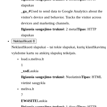
slapukas
_ga_#
Used to send data to Google Analytics about the
visitor's device and behavior. Tracks the visitor across
devices and marketing channels.
Ilgiausia saugojimo trukmė
: 2 metai
Tipas
: HTTP
slapukas
Neklasifikuoti
8
Neklasifikuoti slapukai – tai tokie slapukai, kurių klasifikavimą
vykdome kartu su atskirų slapukų teikėjais.
load.s.meliva.lt
1
_xsd
Laukia
Ilgiausia saugojimo trukmė
: Nuolatinis
Tipas
: HTML
vietinė saugykla
meliva.lt
7
EW4SITE
Laukia
Ilgiausia saugojimo trukmė
: 1 diena
Tipas
: HTTP