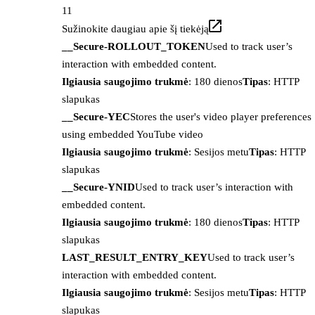
11
Sužinokite daugiau apie šį tiekėją
__Secure-ROLLOUT_TOKEN
Used to track user’s
interaction with embedded content.
Ilgiausia saugojimo trukmė
: 180 dienos
Tipas
: HTTP
slapukas
__Secure-YEC
Stores the user's video player preferences
using embedded YouTube video
Ilgiausia saugojimo trukmė
: Sesijos metu
Tipas
: HTTP
slapukas
__Secure-YNID
Used to track user’s interaction with
embedded content.
Ilgiausia saugojimo trukmė
: 180 dienos
Tipas
: HTTP
slapukas
LAST_RESULT_ENTRY_KEY
Used to track user’s
interaction with embedded content.
Ilgiausia saugojimo trukmė
: Sesijos metu
Tipas
: HTTP
slapukas