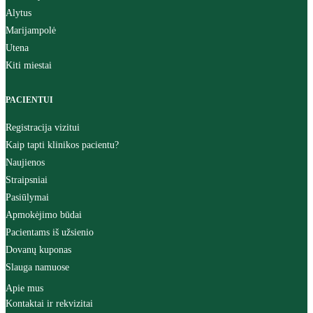
Alytus
Marijampolė
Utena
Kiti miestai
PACIENTUI
Registracija vizitui
Kaip tapti klinikos pacientu?
Naujienos
Straipsniai
Pasiūlymai
Apmokėjimo būdai
Pacientams iš užsienio
Dovanų kuponas
Slauga namuose
Apie mus
Kontaktai ir rekvizitai