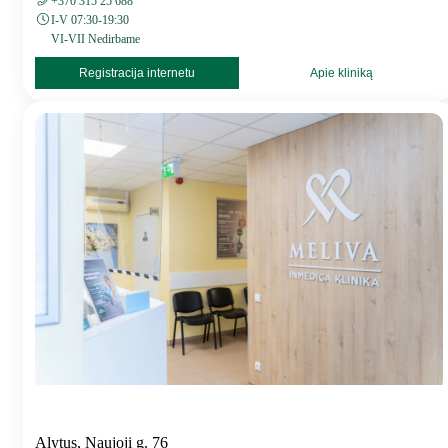
+370 315 25 688
I-V 07:30-19:30
VI-VII Nedirbame
Registracija internetu
Apie kliniką
Alytus, Naujoji g. 76