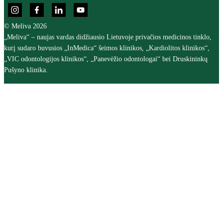
© Meliva 2026
„Meliva“ – naujas vardas didžiausio Lietuvoje privačios medicinos tinklo,
kurį sudaro buvusios „InMedica“ šeimos klinikos, „Kardiolitos klinikos“,
„VIC odontologijos klinikos“, „Panevėžio odontologai“ bei Druskininkų
Pušyno klinika.