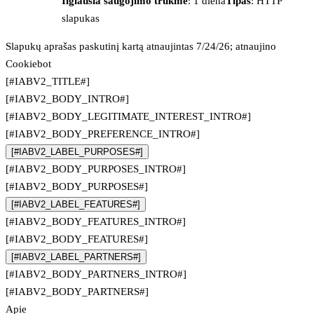
Ilgiausia saugojimo trukmė
: 1 diena
Tipas
: HTTP
slapukas
Slapukų aprašas paskutinį kartą atnaujintas 7/24/26; atnaujino
Cookiebot
[#IABV2_TITLE#]
[#IABV2_BODY_INTRO#]
[#IABV2_BODY_LEGITIMATE_INTEREST_INTRO#]
[#IABV2_BODY_PREFERENCE_INTRO#]
[#IABV2_LABEL_PURPOSES#]
[#IABV2_BODY_PURPOSES_INTRO#]
[#IABV2_BODY_PURPOSES#]
[#IABV2_LABEL_FEATURES#]
[#IABV2_BODY_FEATURES_INTRO#]
[#IABV2_BODY_FEATURES#]
[#IABV2_LABEL_PARTNERS#]
[#IABV2_BODY_PARTNERS_INTRO#]
[#IABV2_BODY_PARTNERS#]
Apie