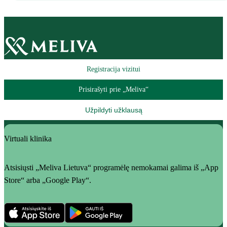
Registracija vizitui
Prisirašyti prie „Meliva“
Užpildyti užklausą
Virtuali klinika
Atsisiųsti „Meliva Lietuva“ programėlę nemokamai galima iš „App
Store“ arba „Google Play“.