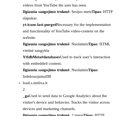
videos from YouTube the user has seen.
Ilgiausia saugojimo trukmė
: Sesijos metu
Tipas
: HTTP
slapukas
yt-icons-last-purged
Necessary for the implementation
and functionality of YouTube video-content on the
website.
Ilgiausia saugojimo trukmė
: Nuolatinis
Tipas
: HTML
vietinė saugykla
YtIdbMeta#databases
Used to track user’s interaction
with embedded content.
Ilgiausia saugojimo trukmė
: Nuolatinis
Tipas
:
IndeksuojamaDB
load.s.meliva.lt
2
_ga
Used to send data to Google Analytics about the
visitor's device and behavior. Tracks the visitor across
devices and marketing channels.
Ilgiausia saugojimo trukmė
: 2 metai
Tipas
: HTTP