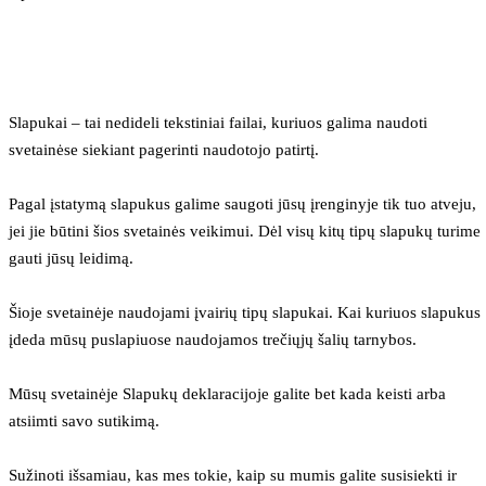
Slapukai – tai nedideli tekstiniai failai, kuriuos galima naudoti 
svetainėse siekiant pagerinti naudotojo patirtį.
Pagal įstatymą slapukus galime saugoti jūsų įrenginyje tik tuo atveju, 
jei jie būtini šios svetainės veikimui. Dėl visų kitų tipų slapukų turime 
gauti jūsų leidimą.
Šioje svetainėje naudojami įvairių tipų slapukai. Kai kuriuos slapukus 
įdeda mūsų puslapiuose naudojamos trečiųjų šalių tarnybos.
Mūsų svetainėje Slapukų deklaracijoje galite bet kada keisti arba 
atsiimti savo sutikimą.
Sužinoti išsamiau, kas mes tokie, kaip su mumis galite susisiekti ir 