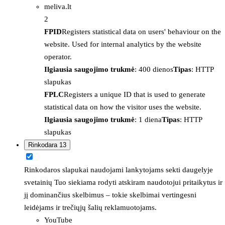
meliva.lt
2
FPID
Registers statistical data on users' behaviour on the
website. Used for internal analytics by the website
operator.
Ilgiausia saugojimo trukmė
: 400 dienos
Tipas
: HTTP
slapukas
FPLC
Registers a unique ID that is used to generate
statistical data on how the visitor uses the website.
Ilgiausia saugojimo trukmė
: 1 diena
Tipas
: HTTP
slapukas
Rinkodara
13
Rinkodaros slapukai naudojami lankytojams sekti daugelyje
svetainių Tuo siekiama rodyti atskiram naudotojui pritaikytus ir
jį dominančius skelbimus – tokie skelbimai vertingesni
leidėjams ir trečiųjų šalių reklamuotojams.
YouTube