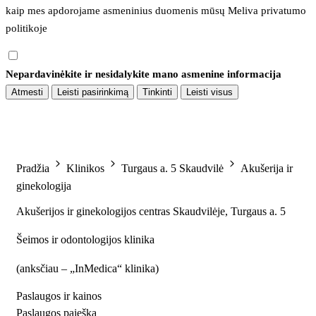
kaip mes apdorojame asmeninius duomenis mūsų 
Meliva privatumo 
politikoje
Nepardavinėkite ir nesidalykite mano asmenine informacija
Atmesti
Leisti pasirinkimą
Tinkinti
Leisti visus
Pradžia
Klinikos
Turgaus a. 5 Skaudvilė
Akušerija ir
ginekologija
Akušerijos ir ginekologijos centras Skaudvilėje, Turgaus a. 5
Šeimos ir odontologijos klinika
(
anksčiau – „InMedica“ klinika
)
Paslaugos ir kainos
Paslaugos paieška