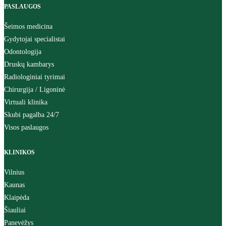
PASLAUGOS
Šeimos medicina
Gydytojai specialistai
Odontologija
Druskų kambarys
Radiologiniai tyrimai
Chirurgija / Ligoninė
Virtuali klinika
Skubi pagalba 24/7
Visos paslaugos
KLINIKOS
Vilnius
Kaunas
Klaipėda
Šiauliai
Panevėžys