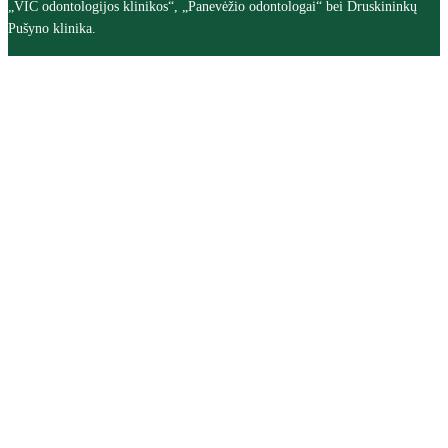
„VIC odontologijos klinikos“, „Panevėžio odontologai“ bei Druskininkų
Pušyno klinika.