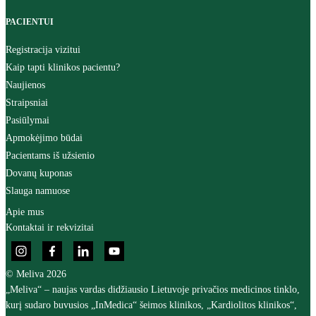
PACIENTUI
Registracija vizitui
Kaip tapti klinikos pacientu?
Naujienos
Straipsniai
Pasiūlymai
Apmokėjimo būdai
Pacientams iš užsienio
Dovanų kuponas
Slauga namuose
Apie mus
Kontaktai ir rekvizitai
© Meliva 2026
„Meliva“ – naujas vardas didžiausio Lietuvoje privačios medicinos tinklo,
kurį sudaro buvusios „InMedica“ šeimos klinikos, „Kardiolitos klinikos“,