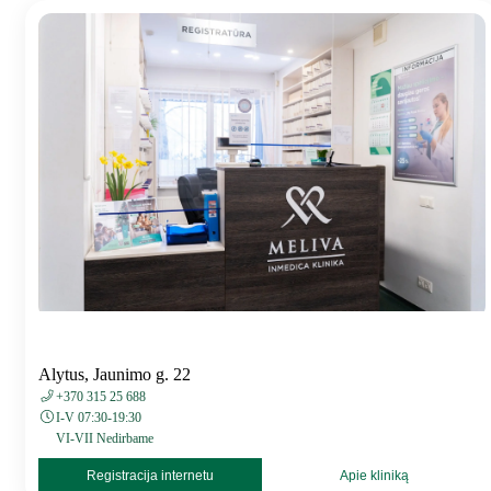
Alytus, Jaunimo g. 22
+370 315 25 688
I-V 07:30-19:30
VI-VII Nedirbame
Registracija internetu
Apie kliniką