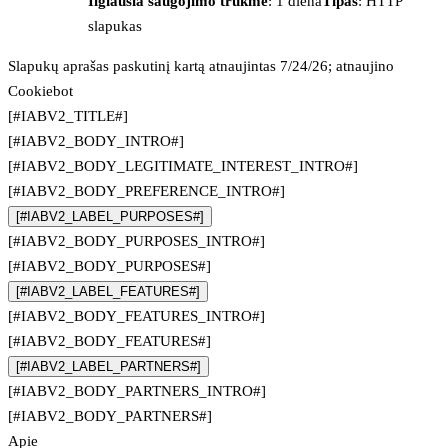
Ilgiausia saugojimo trukmė
: 1 diena
Tipas
: HTTP
slapukas
Slapukų aprašas paskutinį kartą atnaujintas 7/24/26; atnaujino
Cookiebot
[#IABV2_TITLE#]
[#IABV2_BODY_INTRO#]
[#IABV2_BODY_LEGITIMATE_INTEREST_INTRO#]
[#IABV2_BODY_PREFERENCE_INTRO#]
[#IABV2_LABEL_PURPOSES#]
[#IABV2_BODY_PURPOSES_INTRO#]
[#IABV2_BODY_PURPOSES#]
[#IABV2_LABEL_FEATURES#]
[#IABV2_BODY_FEATURES_INTRO#]
[#IABV2_BODY_FEATURES#]
[#IABV2_LABEL_PARTNERS#]
[#IABV2_BODY_PARTNERS_INTRO#]
[#IABV2_BODY_PARTNERS#]
Apie