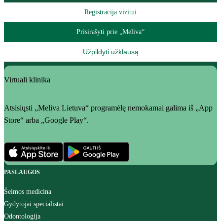
Registracija vizitui
Prisirašyti prie „Meliva“
Užpildyti užklausą
Virtuali klinika
Atsisiųsti „Meliva Lietuva“ programėlę nemokamai galima iš „App
Store“ arba „Google Play“.
PASLAUGOS
Šeimos medicina
Gydytojai specialistai
Odontologija