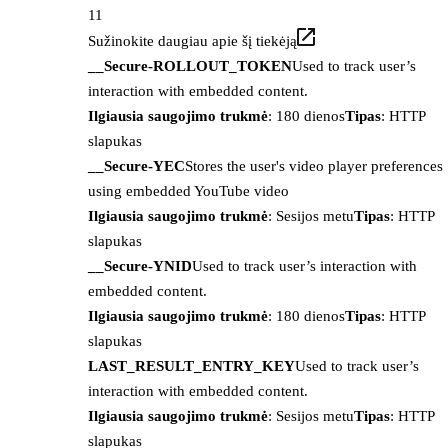
11
Sužinokite daugiau apie šį tiekėją
__Secure-ROLLOUT_TOKEN
Used to track user’s
interaction with embedded content.
Ilgiausia saugojimo trukmė
: 180 dienos
Tipas
: HTTP
slapukas
__Secure-YEC
Stores the user's video player preferences
using embedded YouTube video
Ilgiausia saugojimo trukmė
: Sesijos metu
Tipas
: HTTP
slapukas
__Secure-YNID
Used to track user’s interaction with
embedded content.
Ilgiausia saugojimo trukmė
: 180 dienos
Tipas
: HTTP
slapukas
LAST_RESULT_ENTRY_KEY
Used to track user’s
interaction with embedded content.
Ilgiausia saugojimo trukmė
: Sesijos metu
Tipas
: HTTP
slapukas