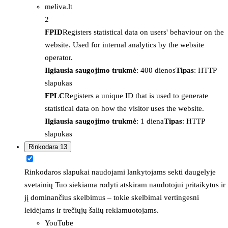
meliva.lt
2
FPID
Registers statistical data on users' behaviour on the
website. Used for internal analytics by the website
operator.
Ilgiausia saugojimo trukmė
: 400 dienos
Tipas
: HTTP
slapukas
FPLC
Registers a unique ID that is used to generate
statistical data on how the visitor uses the website.
Ilgiausia saugojimo trukmė
: 1 diena
Tipas
: HTTP
slapukas
Rinkodara
13
Rinkodaros slapukai naudojami lankytojams sekti daugelyje
svetainių Tuo siekiama rodyti atskiram naudotojui pritaikytus ir
jį dominančius skelbimus – tokie skelbimai vertingesni
leidėjams ir trečiųjų šalių reklamuotojams.
YouTube