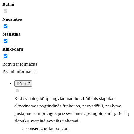
Būtini
Nuostatos
Statistika
Rinkodara
Rodyti informaciją
Išsami informacija
Būtini
2
Kad svetainę būtų lengviau naudoti, būtinais slapukais
aktyvinamos pagrindinės funkcijos, pavyzdžiui, naršymo
puslapiuose ir prieigos prie svetainės apsaugotų sričių. Be šių
slapukų svetainė neveiks tinkamai.
consent.cookiebot.com