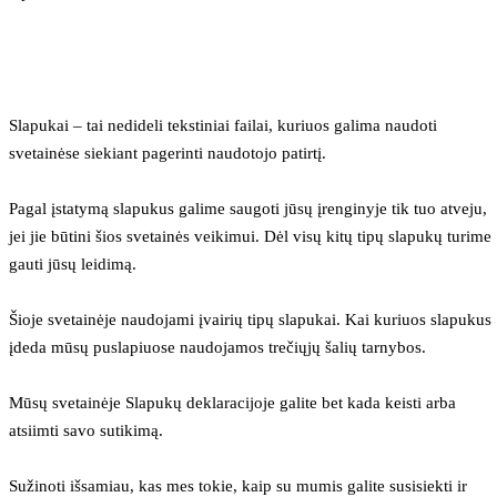
Slapukai – tai nedideli tekstiniai failai, kuriuos galima naudoti 
svetainėse siekiant pagerinti naudotojo patirtį.
Pagal įstatymą slapukus galime saugoti jūsų įrenginyje tik tuo atveju, 
jei jie būtini šios svetainės veikimui. Dėl visų kitų tipų slapukų turime 
gauti jūsų leidimą.
Šioje svetainėje naudojami įvairių tipų slapukai. Kai kuriuos slapukus 
įdeda mūsų puslapiuose naudojamos trečiųjų šalių tarnybos.
Mūsų svetainėje Slapukų deklaracijoje galite bet kada keisti arba 
atsiimti savo sutikimą.
Sužinoti išsamiau, kas mes tokie, kaip su mumis galite susisiekti ir 