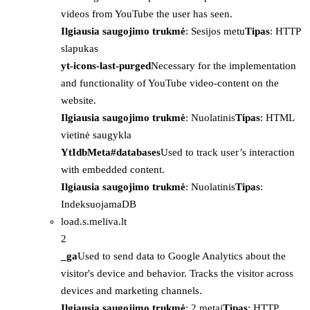
videos from YouTube the user has seen.
Ilgiausia saugojimo trukmė
: Sesijos metu
Tipas
: HTTP
slapukas
yt-icons-last-purged
Necessary for the implementation
and functionality of YouTube video-content on the
website.
Ilgiausia saugojimo trukmė
: Nuolatinis
Tipas
: HTML
vietinė saugykla
YtIdbMeta#databases
Used to track user’s interaction
with embedded content.
Ilgiausia saugojimo trukmė
: Nuolatinis
Tipas
:
IndeksuojamaDB
load.s.meliva.lt
2
_ga
Used to send data to Google Analytics about the
visitor's device and behavior. Tracks the visitor across
devices and marketing channels.
Ilgiausia saugojimo trukmė
: 2 metai
Tipas
: HTTP