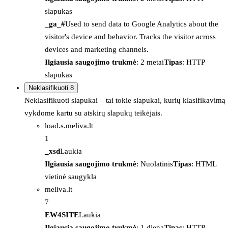
slapukas
_ga_#
Used to send data to Google Analytics about the
visitor's device and behavior. Tracks the visitor across
devices and marketing channels.
Ilgiausia saugojimo trukmė
: 2 metai
Tipas
: HTTP
slapukas
Neklasifikuoti
8
Neklasifikuoti slapukai – tai tokie slapukai, kurių klasifikavimą
vykdome kartu su atskirų slapukų teikėjais.
load.s.meliva.lt
1
_xsd
Laukia
Ilgiausia saugojimo trukmė
: Nuolatinis
Tipas
: HTML
vietinė saugykla
meliva.lt
7
EW4SITE
Laukia
Ilgiausia saugojimo trukmė
: 1 diena
Tipas
: HTTP