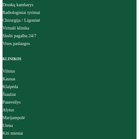
Druskų kambarys
Radiologiniai tyrimai
Chirurgija / Ligoninė
Virtuali klinika
Skubi pagalba 24/7
Visos paslaugos
KLINIKOS
Vilnius
Kaunas
Klaipėda
Šiauliai
Panevėžys
Alytus
Marijampolė
Utena
Kiti miestai