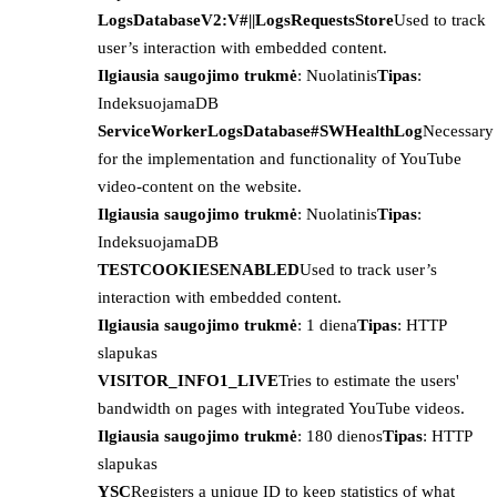
LogsDatabaseV2:V#||LogsRequestsStore
Used to track
user’s interaction with embedded content.
Ilgiausia saugojimo trukmė
: Nuolatinis
Tipas
:
IndeksuojamaDB
ServiceWorkerLogsDatabase#SWHealthLog
Necessary
for the implementation and functionality of YouTube
video-content on the website.
Ilgiausia saugojimo trukmė
: Nuolatinis
Tipas
:
IndeksuojamaDB
TESTCOOKIESENABLED
Used to track user’s
interaction with embedded content.
Ilgiausia saugojimo trukmė
: 1 diena
Tipas
: HTTP
slapukas
VISITOR_INFO1_LIVE
Tries to estimate the users'
bandwidth on pages with integrated YouTube videos.
Ilgiausia saugojimo trukmė
: 180 dienos
Tipas
: HTTP
slapukas
YSC
Registers a unique ID to keep statistics of what