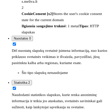
s.meliva.lt
2
CookieConsent [x2]
Stores the user's cookie consent
state for the current domain
Ilgiausia saugojimo trukmė
: 1 metai
Tipas
: HTTP
slapukas
Nuostatos
0
Dėl nuostatų slapukų svetainė įsimena informaciją, nuo kurios
priklauso svetainės veikimas ir išvaizda, pavyzdžiui, jūsų
pasirinkta kalba arba regionas, kuriame esate.
Šio tipo slapukų nenaudojame
Statistika
2
Naudodami statistikos slapukus, kurie renka anoniminę
informacija ir teikia jos ataskaitas, svetainės savininkai gali
sužinoti, kaip lankytojai sąveikauja su svetaine.