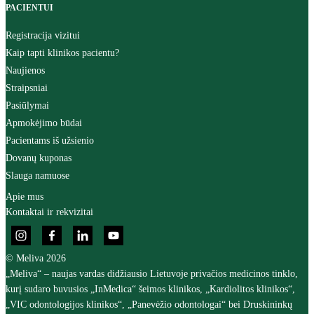
PACIENTUI
Registracija vizitui
Kaip tapti klinikos pacientu?
Naujienos
Straipsniai
Pasiūlymai
Apmokėjimo būdai
Pacientams iš užsienio
Dovanų kuponas
Slauga namuose
Apie mus
Kontaktai ir rekvizitai
© Meliva 2026
„Meliva“ – naujas vardas didžiausio Lietuvoje privačios medicinos tinklo,
kurį sudaro buvusios „InMedica“ šeimos klinikos, „Kardiolitos klinikos“,
„VIC odontologijos klinikos“, „Panevėžio odontologai“ bei Druskininkų