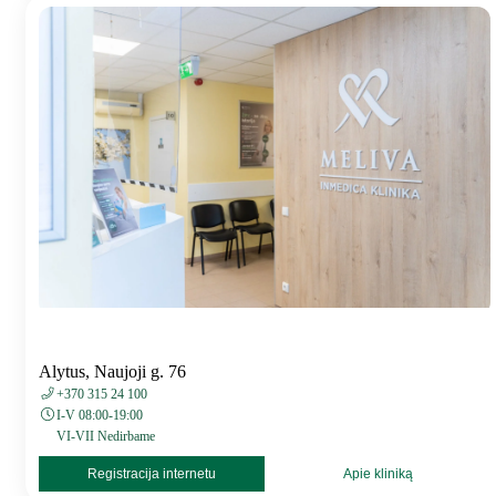
Alytus, Naujoji g. 76
+370 315 24 100
I-V 08:00-19:00
VI-VII Nedirbame
Registracija internetu
Apie kliniką