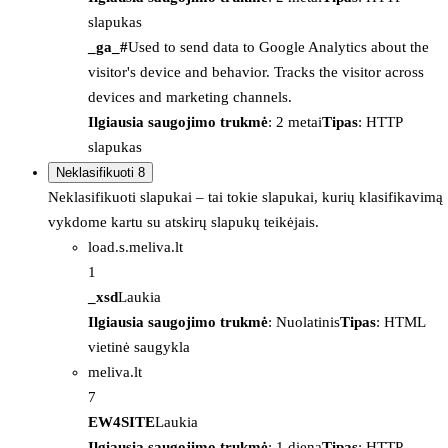
slapukas
_ga_#
Used to send data to Google Analytics about the
visitor's device and behavior. Tracks the visitor across
devices and marketing channels.
Ilgiausia saugojimo trukmė
: 2 metai
Tipas
: HTTP
slapukas
Neklasifikuoti
8
Neklasifikuoti slapukai – tai tokie slapukai, kurių klasifikavimą
vykdome kartu su atskirų slapukų teikėjais.
load.s.meliva.lt
1
_xsd
Laukia
Ilgiausia saugojimo trukmė
: Nuolatinis
Tipas
: HTML
vietinė saugykla
meliva.lt
7
EW4SITE
Laukia
Ilgiausia saugojimo trukmė
: 1 diena
Tipas
: HTTP