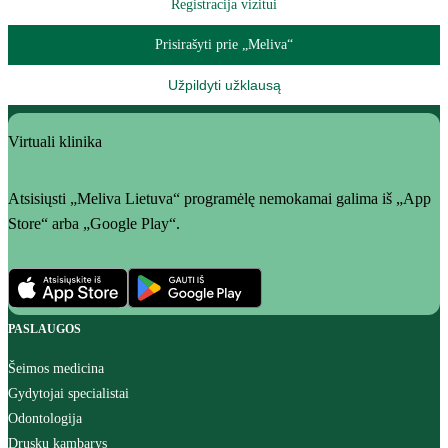
Registracija vizitui
Prisirašyti prie „Meliva“
Užpildyti užklausą
Virtuali klinika
Atsisiųsti „Meliva Lietuva“ programėlę nemokamai galima iš „App
Store“ arba „Google Play“.
PASLAUGOS
Šeimos medicina
Gydytojai specialistai
Odontologija
Druskų kambarys