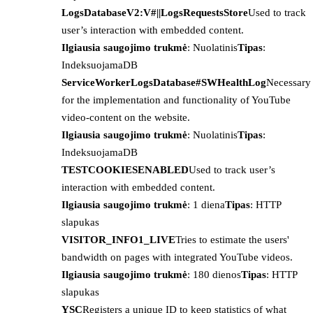
LogsDatabaseV2:V#||LogsRequestsStore
Used to track
user’s interaction with embedded content.
Ilgiausia saugojimo trukmė
: Nuolatinis
Tipas
:
IndeksuojamaDB
ServiceWorkerLogsDatabase#SWHealthLog
Necessary
for the implementation and functionality of YouTube
video-content on the website.
Ilgiausia saugojimo trukmė
: Nuolatinis
Tipas
:
IndeksuojamaDB
TESTCOOKIESENABLED
Used to track user’s
interaction with embedded content.
Ilgiausia saugojimo trukmė
: 1 diena
Tipas
: HTTP
slapukas
VISITOR_INFO1_LIVE
Tries to estimate the users'
bandwidth on pages with integrated YouTube videos.
Ilgiausia saugojimo trukmė
: 180 dienos
Tipas
: HTTP
slapukas
YSC
Registers a unique ID to keep statistics of what