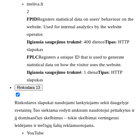
meliva.lt
2
FPID
Registers statistical data on users' behaviour on the
website. Used for internal analytics by the website
operator.
Ilgiausia saugojimo trukmė
: 400 dienos
Tipas
: HTTP
slapukas
FPLC
Registers a unique ID that is used to generate
statistical data on how the visitor uses the website.
Ilgiausia saugojimo trukmė
: 1 diena
Tipas
: HTTP
slapukas
Rinkodara
13
Rinkodaros slapukai naudojami lankytojams sekti daugelyje
svetainių Tuo siekiama rodyti atskiram naudotojui pritaikytus ir
jį dominančius skelbimus – tokie skelbimai vertingesni
leidėjams ir trečiųjų šalių reklamuotojams.
YouTube