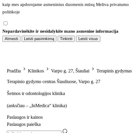
kaip mes apdorojame asmeninius duomenis mūsų 
Meliva privatumo 
politikoje
Nepardavinėkite ir nesidalykite mano asmenine informacija
Atmesti
Leisti pasirinkimą
Tinkinti
Leisti visus
Pradžia
Klinikos
Varpo g. 27, Šiauliai
Terapinis gydymas
Terapinio gydymo centras Šiauliuose, Varpo g. 27
Šeimos ir odontologijos klinika
(
anksčiau – „InMedica“ klinika
)
Paslaugos ir kainos
Paslaugos paieška