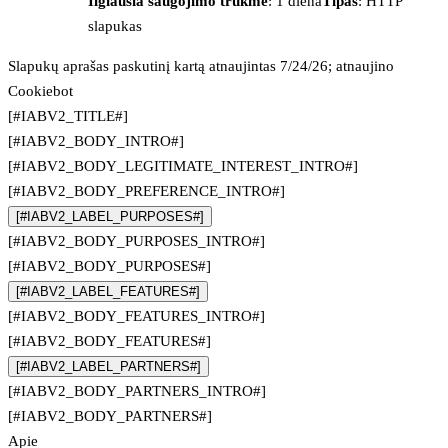
Ilgiausia saugojimo trukmė
: 1 diena
Tipas
: HTTP
slapukas
Slapukų aprašas paskutinį kartą atnaujintas 7/24/26; atnaujino
Cookiebot
[#IABV2_TITLE#]
[#IABV2_BODY_INTRO#]
[#IABV2_BODY_LEGITIMATE_INTEREST_INTRO#]
[#IABV2_BODY_PREFERENCE_INTRO#]
[#IABV2_LABEL_PURPOSES#]
[#IABV2_BODY_PURPOSES_INTRO#]
[#IABV2_BODY_PURPOSES#]
[#IABV2_LABEL_FEATURES#]
[#IABV2_BODY_FEATURES_INTRO#]
[#IABV2_BODY_FEATURES#]
[#IABV2_LABEL_PARTNERS#]
[#IABV2_BODY_PARTNERS_INTRO#]
[#IABV2_BODY_PARTNERS#]
Apie