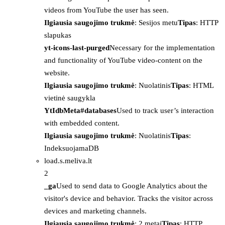
videos from YouTube the user has seen.
Ilgiausia saugojimo trukmė
: Sesijos metu
Tipas
: HTTP
slapukas
yt-icons-last-purged
Necessary for the implementation
and functionality of YouTube video-content on the
website.
Ilgiausia saugojimo trukmė
: Nuolatinis
Tipas
: HTML
vietinė saugykla
YtIdbMeta#databases
Used to track user’s interaction
with embedded content.
Ilgiausia saugojimo trukmė
: Nuolatinis
Tipas
:
IndeksuojamaDB
load.s.meliva.lt
2
_ga
Used to send data to Google Analytics about the
visitor's device and behavior. Tracks the visitor across
devices and marketing channels.
Ilgiausia saugojimo trukmė
: 2 metai
Tipas
: HTTP