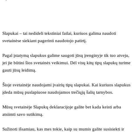
Slapukai – tai nedideli tekstiniai failai, kuriuos galima naudoti 
svetainėse siekiant pagerinti naudotojo patirtį.
Pagal įstatymą slapukus galime saugoti jūsų įrenginyje tik tuo atveju, 
jei jie būtini šios svetainės veikimui. Dėl visų kitų tipų slapukų turime 
gauti jūsų leidimą.
Šioje svetainėje naudojami įvairių tipų slapukai. Kai kuriuos slapukus 
įdeda mūsų puslapiuose naudojamos trečiųjų šalių tarnybos.
Mūsų svetainėje Slapukų deklaracijoje galite bet kada keisti arba 
atsiimti savo sutikimą.
Sužinoti išsamiau, kas mes tokie, kaip su mumis galite susisiekti ir 