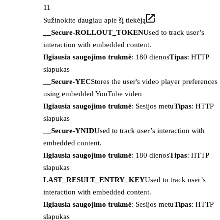
11
Sužinokite daugiau apie šį tiekėją
__Secure-ROLLOUT_TOKEN
Used to track user’s
interaction with embedded content.
Ilgiausia saugojimo trukmė
: 180 dienos
Tipas
: HTTP
slapukas
__Secure-YEC
Stores the user's video player preferences
using embedded YouTube video
Ilgiausia saugojimo trukmė
: Sesijos metu
Tipas
: HTTP
slapukas
__Secure-YNID
Used to track user’s interaction with
embedded content.
Ilgiausia saugojimo trukmė
: 180 dienos
Tipas
: HTTP
slapukas
LAST_RESULT_ENTRY_KEY
Used to track user’s
interaction with embedded content.
Ilgiausia saugojimo trukmė
: Sesijos metu
Tipas
: HTTP
slapukas