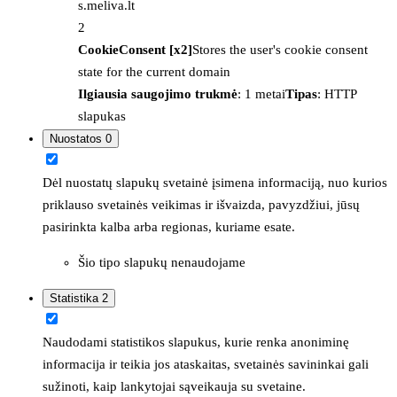
s.meliva.lt
2
CookieConsent [x2]
Stores the user's cookie consent
state for the current domain
Ilgiausia saugojimo trukmė
: 1 metai
Tipas
: HTTP
slapukas
Nuostatos
0
Dėl nuostatų slapukų svetainė įsimena informaciją, nuo kurios
priklauso svetainės veikimas ir išvaizda, pavyzdžiui, jūsų
pasirinkta kalba arba regionas, kuriame esate.
Šio tipo slapukų nenaudojame
Statistika
2
Naudodami statistikos slapukus, kurie renka anoniminę
informacija ir teikia jos ataskaitas, svetainės savininkai gali
sužinoti, kaip lankytojai sąveikauja su svetaine.