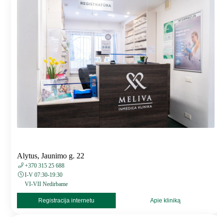
Alytus, Jaunimo g. 22
+370 315 25 688
I-V 07:30-19:30
VI-VII Nedirbame
Registracija internetu
Apie kliniką