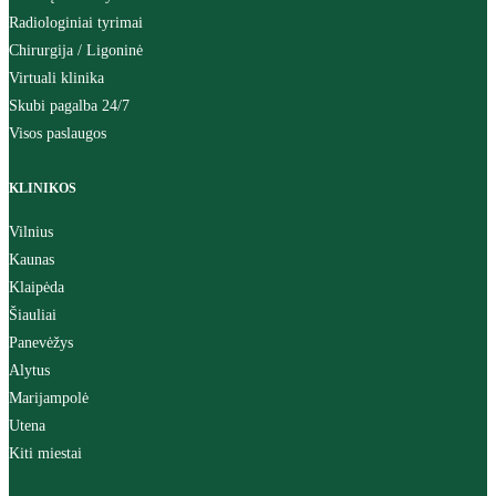
Radiologiniai tyrimai
Chirurgija / Ligoninė
Virtuali klinika
Skubi pagalba 24/7
Visos paslaugos
KLINIKOS
Vilnius
Kaunas
Klaipėda
Šiauliai
Panevėžys
Alytus
Marijampolė
Utena
Kiti miestai