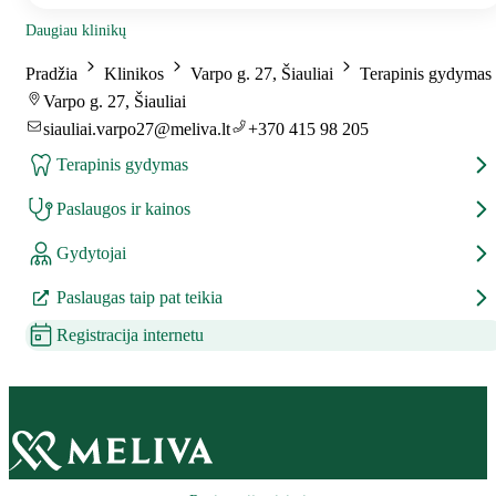
Daugiau klinikų
Pradžia
Klinikos
Varpo g. 27, Šiauliai
Terapinis gydymas
Varpo g. 27, Šiauliai
siauliai.varpo27@meliva.lt
+370 415 98 205
Terapinis gydymas
Paslaugos ir kainos
Gydytojai
Paslaugas taip pat teikia
Registracija internetu