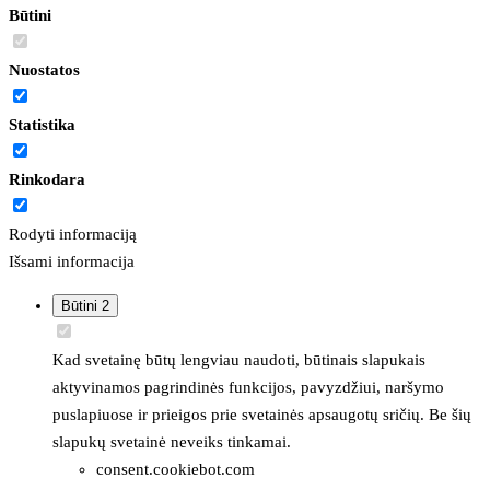
Būtini
Nuostatos
Statistika
Rinkodara
Rodyti informaciją
Išsami informacija
Būtini
2
Kad svetainę būtų lengviau naudoti, būtinais slapukais
aktyvinamos pagrindinės funkcijos, pavyzdžiui, naršymo
puslapiuose ir prieigos prie svetainės apsaugotų sričių. Be šių
slapukų svetainė neveiks tinkamai.
consent.cookiebot.com