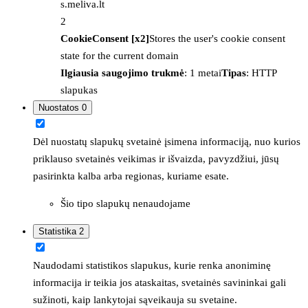
s.meliva.lt
2
CookieConsent [x2]
Stores the user's cookie consent
state for the current domain
Ilgiausia saugojimo trukmė
: 1 metai
Tipas
: HTTP
slapukas
Nuostatos
0
Dėl nuostatų slapukų svetainė įsimena informaciją, nuo kurios
priklauso svetainės veikimas ir išvaizda, pavyzdžiui, jūsų
pasirinkta kalba arba regionas, kuriame esate.
Šio tipo slapukų nenaudojame
Statistika
2
Naudodami statistikos slapukus, kurie renka anoniminę
informacija ir teikia jos ataskaitas, svetainės savininkai gali
sužinoti, kaip lankytojai sąveikauja su svetaine.