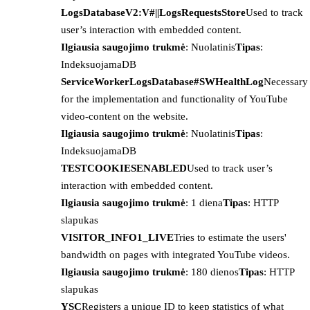
LogsDatabaseV2:V#||LogsRequestsStore
Used to track
user’s interaction with embedded content.
Ilgiausia saugojimo trukmė
: Nuolatinis
Tipas
:
IndeksuojamaDB
ServiceWorkerLogsDatabase#SWHealthLog
Necessary
for the implementation and functionality of YouTube
video-content on the website.
Ilgiausia saugojimo trukmė
: Nuolatinis
Tipas
:
IndeksuojamaDB
TESTCOOKIESENABLED
Used to track user’s
interaction with embedded content.
Ilgiausia saugojimo trukmė
: 1 diena
Tipas
: HTTP
slapukas
VISITOR_INFO1_LIVE
Tries to estimate the users'
bandwidth on pages with integrated YouTube videos.
Ilgiausia saugojimo trukmė
: 180 dienos
Tipas
: HTTP
slapukas
YSC
Registers a unique ID to keep statistics of what