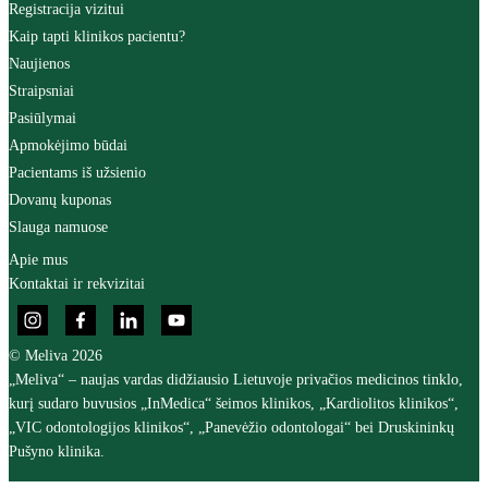
Registracija vizitui
Kaip tapti klinikos pacientu?
Naujienos
Straipsniai
Pasiūlymai
Apmokėjimo būdai
Pacientams iš užsienio
Dovanų kuponas
Slauga namuose
Apie mus
Kontaktai ir rekvizitai
© Meliva 2026
„Meliva“ – naujas vardas didžiausio Lietuvoje privačios medicinos tinklo,
kurį sudaro buvusios „InMedica“ šeimos klinikos, „Kardiolitos klinikos“,
„VIC odontologijos klinikos“, „Panevėžio odontologai“ bei Druskininkų
Pušyno klinika.