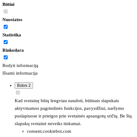
Būtini
Nuostatos
Statistika
Rinkodara
Rodyti informaciją
Išsami informacija
Būtini
2
Kad svetainę būtų lengviau naudoti, būtinais slapukais
aktyvinamos pagrindinės funkcijos, pavyzdžiui, naršymo
puslapiuose ir prieigos prie svetainės apsaugotų sričių. Be šių
slapukų svetainė neveiks tinkamai.
consent.cookiebot.com