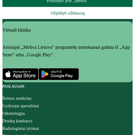
Prisirašyti prie „Meliva“
Užpildyti užklausą
Virtuali klinika
Atsisiųsti „Meliva Lietuva“ programėlę nemokamai galima iš „App
Store“ arba „Google Play“.
PASLAUGOS
Šeimos medicina
Gydytojai specialistai
Odontologija
Druskų kambarys
Radiologiniai tyrimai