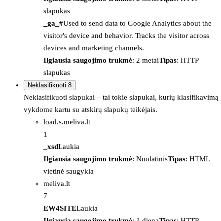
slapukas
_ga_#
Used to send data to Google Analytics about the
visitor's device and behavior. Tracks the visitor across
devices and marketing channels.
Ilgiausia saugojimo trukmė
: 2 metai
Tipas
: HTTP
slapukas
Neklasifikuoti
8
Neklasifikuoti slapukai – tai tokie slapukai, kurių klasifikavimą
vykdome kartu su atskirų slapukų teikėjais.
load.s.meliva.lt
1
_xsd
Laukia
Ilgiausia saugojimo trukmė
: Nuolatinis
Tipas
: HTML
vietinė saugykla
meliva.lt
7
EW4SITE
Laukia
Ilgiausia saugojimo trukmė
: 1 diena
Tipas
: HTTP