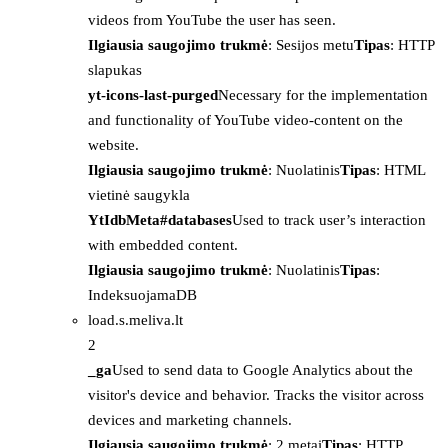
videos from YouTube the user has seen.
Ilgiausia saugojimo trukmė
: Sesijos metu
Tipas
: HTTP
slapukas
yt-icons-last-purged
Necessary for the implementation
and functionality of YouTube video-content on the
website.
Ilgiausia saugojimo trukmė
: Nuolatinis
Tipas
: HTML
vietinė saugykla
YtIdbMeta#databases
Used to track user’s interaction
with embedded content.
Ilgiausia saugojimo trukmė
: Nuolatinis
Tipas
:
IndeksuojamaDB
load.s.meliva.lt
2
_ga
Used to send data to Google Analytics about the
visitor's device and behavior. Tracks the visitor across
devices and marketing channels.
Ilgiausia saugojimo trukmė
: 2 metai
Tipas
: HTTP