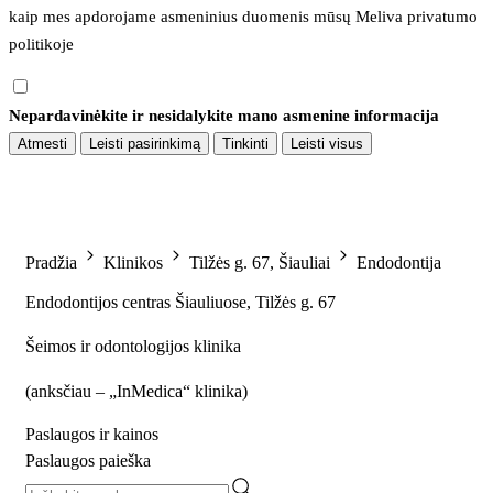
kaip mes apdorojame asmeninius duomenis mūsų 
Meliva privatumo 
politikoje
Nepardavinėkite ir nesidalykite mano asmenine informacija
Atmesti
Leisti pasirinkimą
Tinkinti
Leisti visus
Pradžia
Klinikos
Tilžės g. 67, Šiauliai
Endodontija
Endodontijos centras Šiauliuose, Tilžės g. 67
Šeimos ir odontologijos klinika
(
anksčiau – „InMedica“ klinika
)
Paslaugos ir kainos
Paslaugos paieška