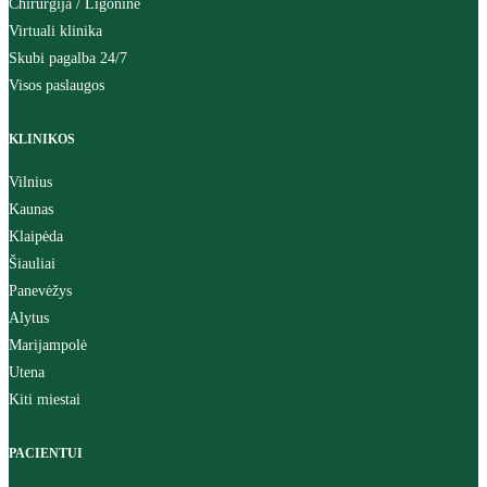
Chirurgija / Ligoninė
Virtuali klinika
Skubi pagalba 24/7
Visos paslaugos
KLINIKOS
Vilnius
Kaunas
Klaipėda
Šiauliai
Panevėžys
Alytus
Marijampolė
Utena
Kiti miestai
PACIENTUI