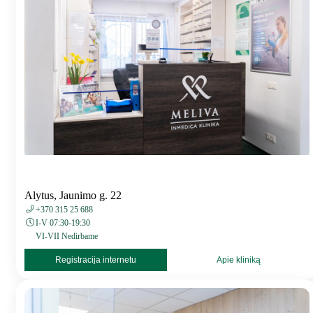
Alytus, Jaunimo g. 22
+370 315 25 688
I-V 07:30-19:30
VI-VII Nedirbame
Registracija internetu
Apie kliniką