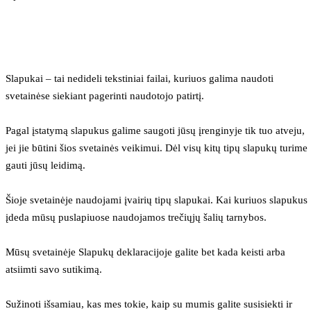
Slapukai – tai nedideli tekstiniai failai, kuriuos galima naudoti 
svetainėse siekiant pagerinti naudotojo patirtį.
Pagal įstatymą slapukus galime saugoti jūsų įrenginyje tik tuo atveju, 
jei jie būtini šios svetainės veikimui. Dėl visų kitų tipų slapukų turime 
gauti jūsų leidimą.
Šioje svetainėje naudojami įvairių tipų slapukai. Kai kuriuos slapukus 
įdeda mūsų puslapiuose naudojamos trečiųjų šalių tarnybos.
Mūsų svetainėje Slapukų deklaracijoje galite bet kada keisti arba 
atsiimti savo sutikimą.
Sužinoti išsamiau, kas mes tokie, kaip su mumis galite susisiekti ir 