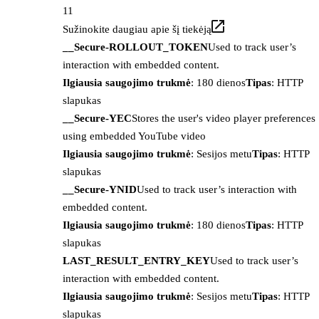
11
Sužinokite daugiau apie šį tiekėją
__Secure-ROLLOUT_TOKEN
Used to track user’s
interaction with embedded content.
Ilgiausia saugojimo trukmė
: 180 dienos
Tipas
: HTTP
slapukas
__Secure-YEC
Stores the user's video player preferences
using embedded YouTube video
Ilgiausia saugojimo trukmė
: Sesijos metu
Tipas
: HTTP
slapukas
__Secure-YNID
Used to track user’s interaction with
embedded content.
Ilgiausia saugojimo trukmė
: 180 dienos
Tipas
: HTTP
slapukas
LAST_RESULT_ENTRY_KEY
Used to track user’s
interaction with embedded content.
Ilgiausia saugojimo trukmė
: Sesijos metu
Tipas
: HTTP
slapukas