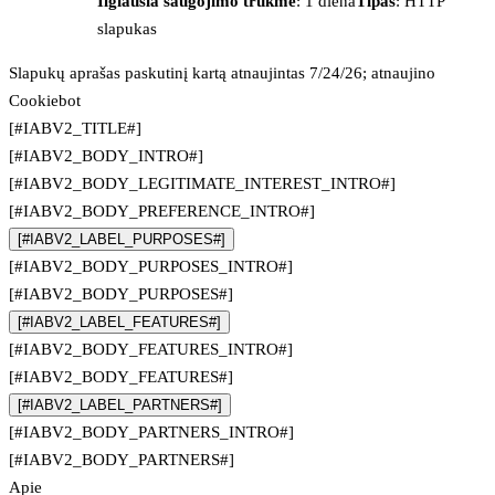
Ilgiausia saugojimo trukmė
: 1 diena
Tipas
: HTTP
slapukas
Slapukų aprašas paskutinį kartą atnaujintas 7/24/26; atnaujino
Cookiebot
[#IABV2_TITLE#]
[#IABV2_BODY_INTRO#]
[#IABV2_BODY_LEGITIMATE_INTEREST_INTRO#]
[#IABV2_BODY_PREFERENCE_INTRO#]
[#IABV2_LABEL_PURPOSES#]
[#IABV2_BODY_PURPOSES_INTRO#]
[#IABV2_BODY_PURPOSES#]
[#IABV2_LABEL_FEATURES#]
[#IABV2_BODY_FEATURES_INTRO#]
[#IABV2_BODY_FEATURES#]
[#IABV2_LABEL_PARTNERS#]
[#IABV2_BODY_PARTNERS_INTRO#]
[#IABV2_BODY_PARTNERS#]
Apie