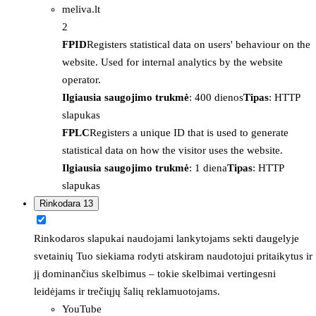
meliva.lt
2
FPID
Registers statistical data on users' behaviour on the
website. Used for internal analytics by the website
operator.
Ilgiausia saugojimo trukmė
: 400 dienos
Tipas
: HTTP
slapukas
FPLC
Registers a unique ID that is used to generate
statistical data on how the visitor uses the website.
Ilgiausia saugojimo trukmė
: 1 diena
Tipas
: HTTP
slapukas
Rinkodara
13
Rinkodaros slapukai naudojami lankytojams sekti daugelyje
svetainių Tuo siekiama rodyti atskiram naudotojui pritaikytus ir
jį dominančius skelbimus – tokie skelbimai vertingesni
leidėjams ir trečiųjų šalių reklamuotojams.
YouTube