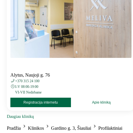
Alytus, Naujoji g. 76
+370 315 24 100
I-V 08:00-19:00
VI-VII Nedirbame
Registracija internetu
Apie kliniką
Daugiau klinikų
Pradžia
Klinikos
Gardino g. 3, Šiauliai
Profilaktiniai