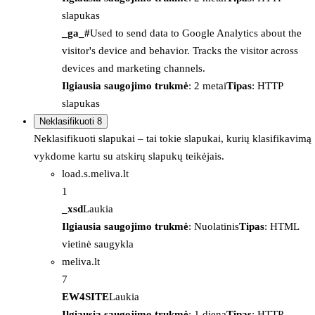
slapukas
_ga_#
Used to send data to Google Analytics about the
visitor's device and behavior. Tracks the visitor across
devices and marketing channels.
Ilgiausia saugojimo trukmė
: 2 metai
Tipas
: HTTP
slapukas
Neklasifikuoti
8
Neklasifikuoti slapukai – tai tokie slapukai, kurių klasifikavimą
vykdome kartu su atskirų slapukų teikėjais.
load.s.meliva.lt
1
_xsd
Laukia
Ilgiausia saugojimo trukmė
: Nuolatinis
Tipas
: HTML
vietinė saugykla
meliva.lt
7
EW4SITE
Laukia
Ilgiausia saugojimo trukmė
: 1 diena
Tipas
: HTTP