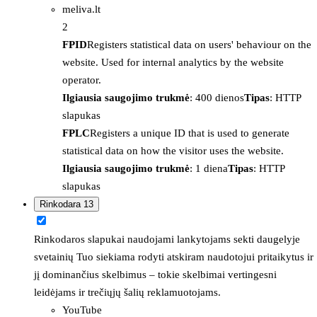
meliva.lt
2
FPID
Registers statistical data on users' behaviour on the
website. Used for internal analytics by the website
operator.
Ilgiausia saugojimo trukmė
: 400 dienos
Tipas
: HTTP
slapukas
FPLC
Registers a unique ID that is used to generate
statistical data on how the visitor uses the website.
Ilgiausia saugojimo trukmė
: 1 diena
Tipas
: HTTP
slapukas
Rinkodara
13
Rinkodaros slapukai naudojami lankytojams sekti daugelyje
svetainių Tuo siekiama rodyti atskiram naudotojui pritaikytus ir
jį dominančius skelbimus – tokie skelbimai vertingesni
leidėjams ir trečiųjų šalių reklamuotojams.
YouTube