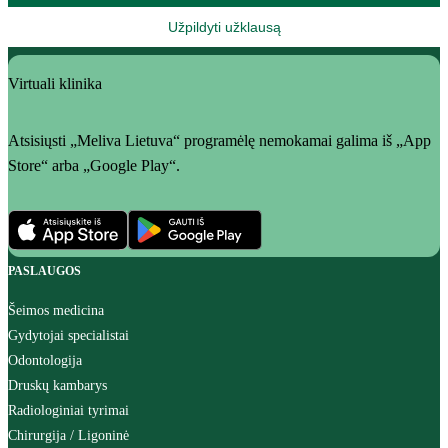
Užpildyti užklausą
Virtuali klinika
Atsisiųsti „Meliva Lietuva“ programėlę nemokamai galima iš „App
Store“ arba „Google Play“.
PASLAUGOS
Šeimos medicina
Gydytojai specialistai
Odontologija
Druskų kambarys
Radiologiniai tyrimai
Chirurgija / Ligoninė