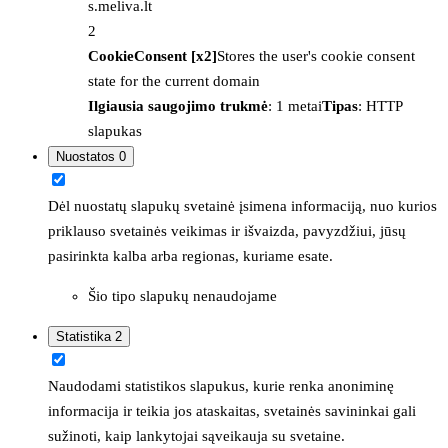
s.meliva.lt
2
CookieConsent [x2]
Stores the user's cookie consent
state for the current domain
Ilgiausia saugojimo trukmė
: 1 metai
Tipas
: HTTP
slapukas
Nuostatos
0
Dėl nuostatų slapukų svetainė įsimena informaciją, nuo kurios
priklauso svetainės veikimas ir išvaizda, pavyzdžiui, jūsų
pasirinkta kalba arba regionas, kuriame esate.
Šio tipo slapukų nenaudojame
Statistika
2
Naudodami statistikos slapukus, kurie renka anoniminę
informacija ir teikia jos ataskaitas, svetainės savininkai gali
sužinoti, kaip lankytojai sąveikauja su svetaine.