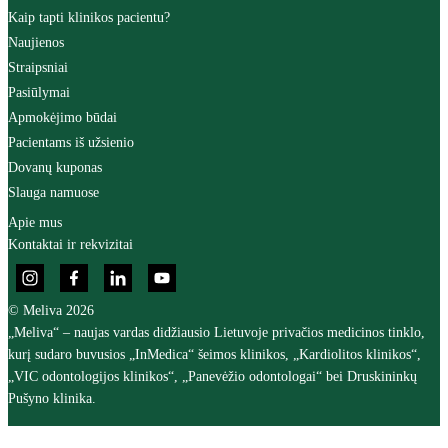
Kaip tapti klinikos pacientu?
Naujienos
Straipsniai
Pasiūlymai
Apmokėjimo būdai
Pacientams iš užsienio
Dovanų kuponas
Slauga namuose
Apie mus
Kontaktai ir rekvizitai
© Meliva 2026
„Meliva“ – naujas vardas didžiausio Lietuvoje privačios medicinos tinklo,
kurį sudaro buvusios „InMedica“ šeimos klinikos, „Kardiolitos klinikos“,
„VIC odontologijos klinikos“, „Panevėžio odontologai“ bei Druskininkų
Pušyno klinika.