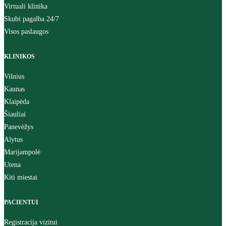
Virtuali klinika
Skubi pagalba 24/7
Visos paslaugos
KLINIKOS
Vilnius
Kaunas
Klaipėda
Šiauliai
Panevėžys
Alytus
Marijampolė
Utena
Kiti miestai
PACIENTUI
Registracija vizitui