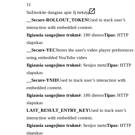
11
Sužinokite daugiau apie šį tiekėją
__Secure-ROLLOUT_TOKEN
Used to track user’s
interaction with embedded content.
Ilgiausia saugojimo trukmė
: 180 dienos
Tipas
: HTTP
slapukas
__Secure-YEC
Stores the user's video player preferences
using embedded YouTube video
Ilgiausia saugojimo trukmė
: Sesijos metu
Tipas
: HTTP
slapukas
__Secure-YNID
Used to track user’s interaction with
embedded content.
Ilgiausia saugojimo trukmė
: 180 dienos
Tipas
: HTTP
slapukas
LAST_RESULT_ENTRY_KEY
Used to track user’s
interaction with embedded content.
Ilgiausia saugojimo trukmė
: Sesijos metu
Tipas
: HTTP
slapukas