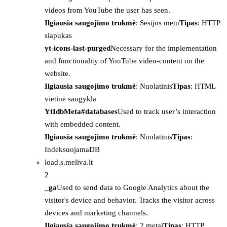
videos from YouTube the user has seen.
Ilgiausia saugojimo trukmė
: Sesijos metu
Tipas
: HTTP
slapukas
yt-icons-last-purged
Necessary for the implementation
and functionality of YouTube video-content on the
website.
Ilgiausia saugojimo trukmė
: Nuolatinis
Tipas
: HTML
vietinė saugykla
YtIdbMeta#databases
Used to track user’s interaction
with embedded content.
Ilgiausia saugojimo trukmė
: Nuolatinis
Tipas
:
IndeksuojamaDB
load.s.meliva.lt
2
_ga
Used to send data to Google Analytics about the
visitor's device and behavior. Tracks the visitor across
devices and marketing channels.
Ilgiausia saugojimo trukmė
: 2 metai
Tipas
: HTTP