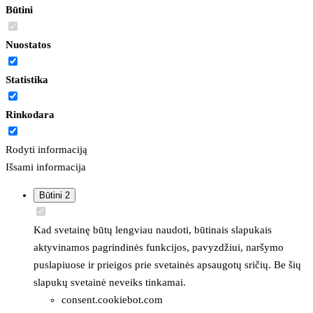
Būtini
Nuostatos
Statistika
Rinkodara
Rodyti informaciją
Išsami informacija
Būtini
2
Kad svetainę būtų lengviau naudoti, būtinais slapukais
aktyvinamos pagrindinės funkcijos, pavyzdžiui, naršymo
puslapiuose ir prieigos prie svetainės apsaugotų sričių. Be šių
slapukų svetainė neveiks tinkamai.
consent.cookiebot.com