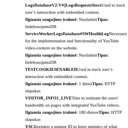
LogsDatabaseV2:V#||LogsRequestsStore
Used to track
user’s interaction with embedded content.
Ilgiausia saugojimo trukmė
: Nuolatinis
Tipas
:
IndeksuojamaDB
ServiceWorkerLogsDatabase#SWHealthLog
Necessary
for the implementation and functionality of YouTube
video-content on the website.
Ilgiausia saugojimo trukmė
: Nuolatinis
Tipas
:
IndeksuojamaDB
TESTCOOKIESENABLED
Used to track user’s
interaction with embedded content.
Ilgiausia saugojimo trukmė
: 1 diena
Tipas
: HTTP
slapukas
VISITOR_INFO1_LIVE
Tries to estimate the users'
bandwidth on pages with integrated YouTube videos.
Ilgiausia saugojimo trukmė
: 180 dienos
Tipas
: HTTP
slapukas
YSC
Registers a unique ID to keep statistics of what