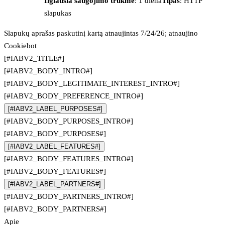
Ilgiausia saugojimo trukmė
: 1 diena
Tipas
: HTTP
slapukas
Slapukų aprašas paskutinį kartą atnaujintas 7/24/26; atnaujino
Cookiebot
[#IABV2_TITLE#]
[#IABV2_BODY_INTRO#]
[#IABV2_BODY_LEGITIMATE_INTEREST_INTRO#]
[#IABV2_BODY_PREFERENCE_INTRO#]
[#IABV2_LABEL_PURPOSES#]
[#IABV2_BODY_PURPOSES_INTRO#]
[#IABV2_BODY_PURPOSES#]
[#IABV2_LABEL_FEATURES#]
[#IABV2_BODY_FEATURES_INTRO#]
[#IABV2_BODY_FEATURES#]
[#IABV2_LABEL_PARTNERS#]
[#IABV2_BODY_PARTNERS_INTRO#]
[#IABV2_BODY_PARTNERS#]
Apie