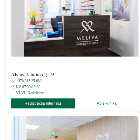
Alytus, Jaunimo g. 22
+370 315 25 688
I-V 07:30-19:30
VI-VII Nedirbame
Registracija internetu
Apie kliniką