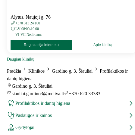
Alytus, Naujoji g. 76
+370 315 24 100
I-V 08:00-19:00
VI-VII Nedirbame
Registracija internetu
Apie kliniką
Daugiau klinikų
Pradžia
Klinikos
Gardino g. 3, Šiauliai
Profilaktikos ir
dantų higiena
Gardino g. 3, Šiauliai
siauliai.gardino3@meliva.lt
+370 620 33383
Profilaktikos ir dantų higiena
Paslaugos ir kainos
Gydytojai