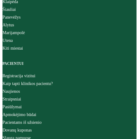
Klaipėda
Šiauliai
Panevėžys
Alytus
Marijampolė
Utena
Kiti miestai
PACIENTUI
Registracija vizitui
Kaip tapti klinikos pacientu?
Naujienos
Straipsniai
Pasiūlymai
Apmokėjimo būdai
Pacientams iš užsienio
Dovanų kuponas
Slauga namuose