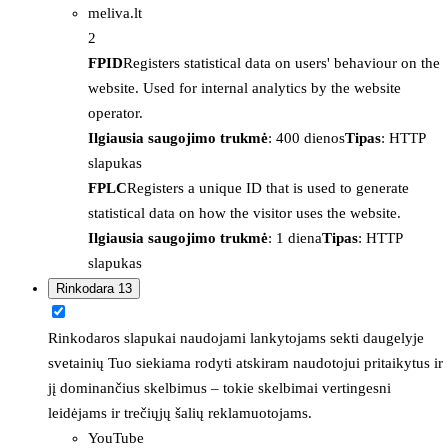
meliva.lt
2
FPID
Registers statistical data on users' behaviour on the
website. Used for internal analytics by the website
operator.
Ilgiausia saugojimo trukmė
: 400 dienos
Tipas
: HTTP
slapukas
FPLC
Registers a unique ID that is used to generate
statistical data on how the visitor uses the website.
Ilgiausia saugojimo trukmė
: 1 diena
Tipas
: HTTP
slapukas
Rinkodara
13
Rinkodaros slapukai naudojami lankytojams sekti daugelyje
svetainių Tuo siekiama rodyti atskiram naudotojui pritaikytus ir
jį dominančius skelbimus – tokie skelbimai vertingesni
leidėjams ir trečiųjų šalių reklamuotojams.
YouTube