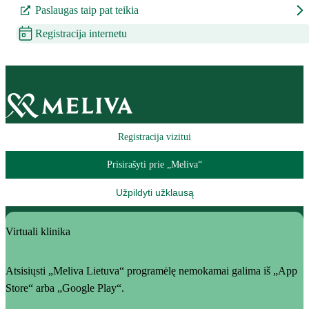
Paslaugas taip pat teikia
Registracija internetu
Registracija vizitui
Prisirašyti prie „Meliva“
Užpildyti užklausą
Virtuali klinika
Atsisiųsti „Meliva Lietuva“ programėlę nemokamai galima iš „App
Store“ arba „Google Play“.