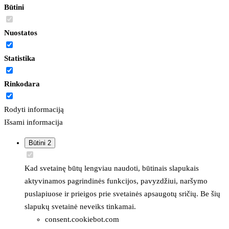
Būtini
Nuostatos
Statistika
Rinkodara
Rodyti informaciją
Išsami informacija
Būtini
2
Kad svetainę būtų lengviau naudoti, būtinais slapukais
aktyvinamos pagrindinės funkcijos, pavyzdžiui, naršymo
puslapiuose ir prieigos prie svetainės apsaugotų sričių. Be šių
slapukų svetainė neveiks tinkamai.
consent.cookiebot.com