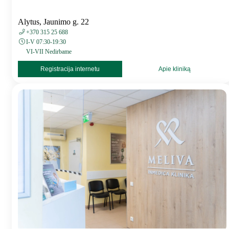
Alytus, Jaunimo g. 22
+370 315 25 688
I-V 07:30-19:30
VI-VII Nedirbame
Registracija internetu
Apie kliniką