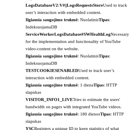
LogsDatabaseV2:V#||LogsRequestsStore
Used to track
user’s interaction with embedded content.
Ilgiausia saugojimo trukmė
: Nuolatinis
Tipas
:
IndeksuojamaDB
ServiceWorkerLogsDatabase#SWHealthLog
Necessary
for the implementation and functionality of YouTube
video-content on the website.
Ilgiausia saugojimo trukmė
: Nuolatinis
Tipas
:
IndeksuojamaDB
TESTCOOKIESENABLED
Used to track user’s
interaction with embedded content.
Ilgiausia saugojimo trukmė
: 1 diena
Tipas
: HTTP
slapukas
VISITOR_INFO1_LIVE
Tries to estimate the users'
bandwidth on pages with integrated YouTube videos.
Ilgiausia saugojimo trukmė
: 180 dienos
Tipas
: HTTP
slapukas
YSC
Registers a unique ID to keep statistics of what