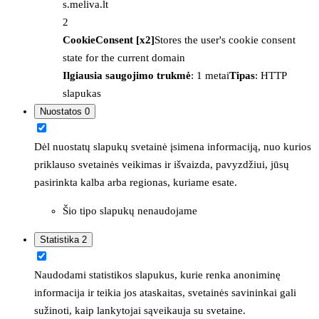
s.meliva.lt
2
CookieConsent [x2]
Stores the user's cookie consent
state for the current domain
Ilgiausia saugojimo trukmė
: 1 metai
Tipas
: HTTP
slapukas
Nuostatos
0
Dėl nuostatų slapukų svetainė įsimena informaciją, nuo kurios
priklauso svetainės veikimas ir išvaizda, pavyzdžiui, jūsų
pasirinkta kalba arba regionas, kuriame esate.
Šio tipo slapukų nenaudojame
Statistika
2
Naudodami statistikos slapukus, kurie renka anoniminę
informacija ir teikia jos ataskaitas, svetainės savininkai gali
sužinoti, kaip lankytojai sąveikauja su svetaine.