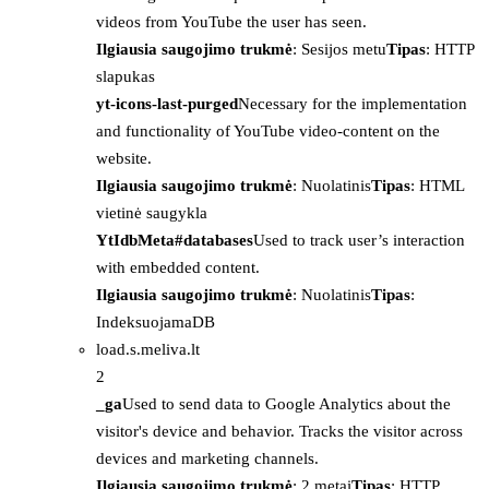
videos from YouTube the user has seen.
Ilgiausia saugojimo trukmė
: Sesijos metu
Tipas
: HTTP
slapukas
yt-icons-last-purged
Necessary for the implementation
and functionality of YouTube video-content on the
website.
Ilgiausia saugojimo trukmė
: Nuolatinis
Tipas
: HTML
vietinė saugykla
YtIdbMeta#databases
Used to track user’s interaction
with embedded content.
Ilgiausia saugojimo trukmė
: Nuolatinis
Tipas
:
IndeksuojamaDB
load.s.meliva.lt
2
_ga
Used to send data to Google Analytics about the
visitor's device and behavior. Tracks the visitor across
devices and marketing channels.
Ilgiausia saugojimo trukmė
: 2 metai
Tipas
: HTTP