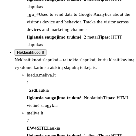
slapukas
_ga_#
Used to send data to Google Analytics about the
visitor's device and behavior. Tracks the visitor across
devices and marketing channels.
Ilgiausia saugojimo trukmė
: 2 metai
Tipas
: HTTP
slapukas
Neklasifikuoti
8
Neklasifikuoti slapukai – tai tokie slapukai, kurių klasifikavimą
vykdome kartu su atskirų slapukų teikėjais.
load.s.meliva.lt
1
_xsd
Laukia
Ilgiausia saugojimo trukmė
: Nuolatinis
Tipas
: HTML
vietinė saugykla
meliva.lt
7
EW4SITE
Laukia
Ilgiausia saugojimo trukmė
: 1 diena
Tipas
: HTTP