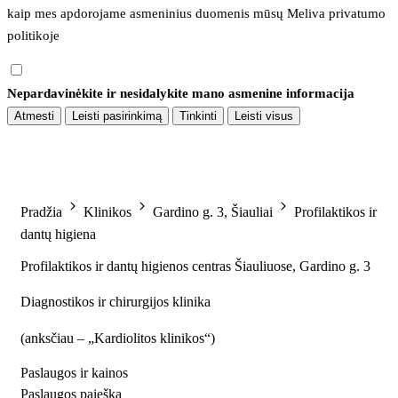
kaip mes apdorojame asmeninius duomenis mūsų 
Meliva privatumo 
politikoje
Nepardavinėkite ir nesidalykite mano asmenine informacija
Atmesti
Leisti pasirinkimą
Tinkinti
Leisti visus
Pradžia
Klinikos
Gardino g. 3, Šiauliai
Profilaktikos ir
dantų higiena
Profilaktikos ir dantų higienos centras Šiauliuose, Gardino g. 3
Diagnostikos ir chirurgijos klinika
(
anksčiau – „Kardiolitos klinikos“
)
Paslaugos ir kainos
Paslaugos paieška