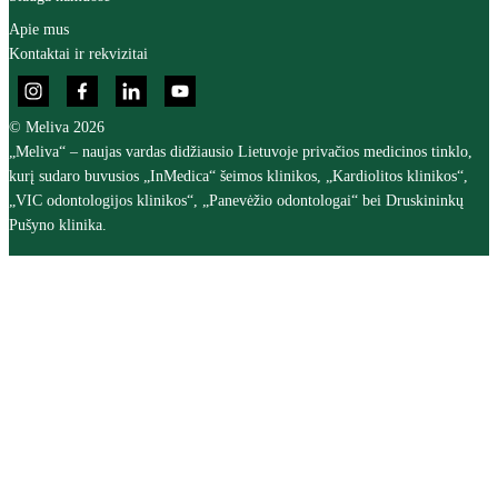
Apie mus
Kontaktai ir rekvizitai
© Meliva 2026
„Meliva“ – naujas vardas didžiausio Lietuvoje privačios medicinos tinklo,
kurį sudaro buvusios „InMedica“ šeimos klinikos, „Kardiolitos klinikos“,
„VIC odontologijos klinikos“, „Panevėžio odontologai“ bei Druskininkų
Pušyno klinika.