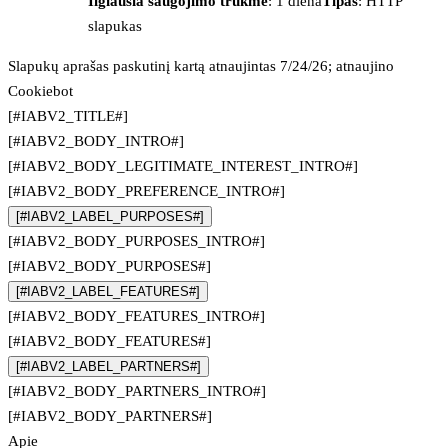
Ilgiausia saugojimo trukmė
: 1 diena
Tipas
: HTTP
slapukas
Slapukų aprašas paskutinį kartą atnaujintas 7/24/26; atnaujino
Cookiebot
[#IABV2_TITLE#]
[#IABV2_BODY_INTRO#]
[#IABV2_BODY_LEGITIMATE_INTEREST_INTRO#]
[#IABV2_BODY_PREFERENCE_INTRO#]
[#IABV2_LABEL_PURPOSES#]
[#IABV2_BODY_PURPOSES_INTRO#]
[#IABV2_BODY_PURPOSES#]
[#IABV2_LABEL_FEATURES#]
[#IABV2_BODY_FEATURES_INTRO#]
[#IABV2_BODY_FEATURES#]
[#IABV2_LABEL_PARTNERS#]
[#IABV2_BODY_PARTNERS_INTRO#]
[#IABV2_BODY_PARTNERS#]
Apie