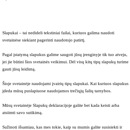
Slapukai – tai nedideli tekstiniai failai, kuriuos galima naudoti 
svetainėse siekiant pagerinti naudotojo patirtį.
Pagal įstatymą slapukus galime saugoti jūsų įrenginyje tik tuo atveju, 
jei jie būtini šios svetainės veikimui. Dėl visų kitų tipų slapukų turime 
gauti jūsų leidimą.
Šioje svetainėje naudojami įvairių tipų slapukai. Kai kuriuos slapukus 
įdeda mūsų puslapiuose naudojamos trečiųjų šalių tarnybos.
Mūsų svetainėje Slapukų deklaracijoje galite bet kada keisti arba 
atsiimti savo sutikimą.
Sužinoti išsamiau, kas mes tokie, kaip su mumis galite susisiekti ir 