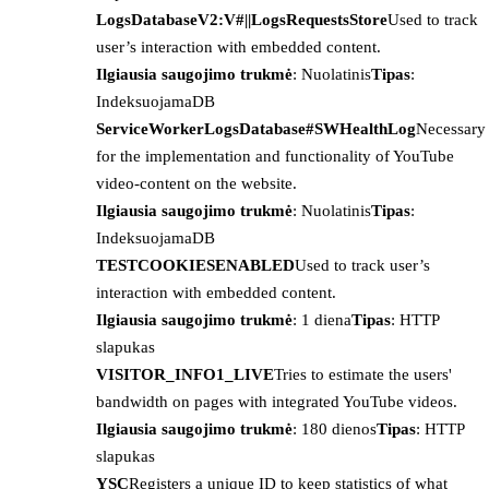
LogsDatabaseV2:V#||LogsRequestsStore
Used to track
user’s interaction with embedded content.
Ilgiausia saugojimo trukmė
: Nuolatinis
Tipas
:
IndeksuojamaDB
ServiceWorkerLogsDatabase#SWHealthLog
Necessary
for the implementation and functionality of YouTube
video-content on the website.
Ilgiausia saugojimo trukmė
: Nuolatinis
Tipas
:
IndeksuojamaDB
TESTCOOKIESENABLED
Used to track user’s
interaction with embedded content.
Ilgiausia saugojimo trukmė
: 1 diena
Tipas
: HTTP
slapukas
VISITOR_INFO1_LIVE
Tries to estimate the users'
bandwidth on pages with integrated YouTube videos.
Ilgiausia saugojimo trukmė
: 180 dienos
Tipas
: HTTP
slapukas
YSC
Registers a unique ID to keep statistics of what