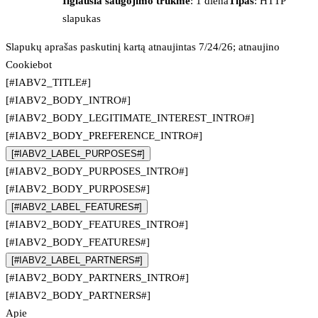
Ilgiausia saugojimo trukmė
: 1 diena
Tipas
: HTTP
slapukas
Slapukų aprašas paskutinį kartą atnaujintas 7/24/26; atnaujino
Cookiebot
[#IABV2_TITLE#]
[#IABV2_BODY_INTRO#]
[#IABV2_BODY_LEGITIMATE_INTEREST_INTRO#]
[#IABV2_BODY_PREFERENCE_INTRO#]
[#IABV2_LABEL_PURPOSES#]
[#IABV2_BODY_PURPOSES_INTRO#]
[#IABV2_BODY_PURPOSES#]
[#IABV2_LABEL_FEATURES#]
[#IABV2_BODY_FEATURES_INTRO#]
[#IABV2_BODY_FEATURES#]
[#IABV2_LABEL_PARTNERS#]
[#IABV2_BODY_PARTNERS_INTRO#]
[#IABV2_BODY_PARTNERS#]
Apie