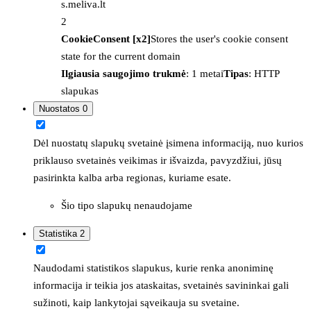
s.meliva.lt
2
CookieConsent [x2]
Stores the user's cookie consent
state for the current domain
Ilgiausia saugojimo trukmė
: 1 metai
Tipas
: HTTP
slapukas
Nuostatos
0
Dėl nuostatų slapukų svetainė įsimena informaciją, nuo kurios
priklauso svetainės veikimas ir išvaizda, pavyzdžiui, jūsų
pasirinkta kalba arba regionas, kuriame esate.
Šio tipo slapukų nenaudojame
Statistika
2
Naudodami statistikos slapukus, kurie renka anoniminę
informacija ir teikia jos ataskaitas, svetainės savininkai gali
sužinoti, kaip lankytojai sąveikauja su svetaine.