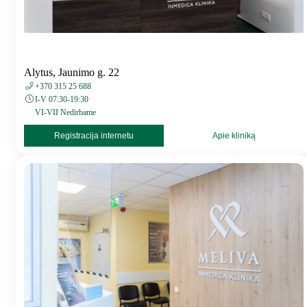
Alytus, Jaunimo g. 22
+370 315 25 688
I-V 07:30-19:30
VI-VII Nedirbame
Registracija internetu
Apie kliniką