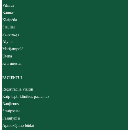
Vilnius
Kaunas
Klaipėda
Šiauliai
Panevėžys
Alytus
Marijampolė
Utena
Kiti miestai
PACIENTUI
Registracija vizitui
Kaip tapti klinikos pacientu?
Naujienos
Straipsniai
Pasiūlymai
Apmokėjimo būdai