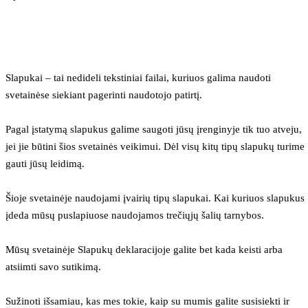
Slapukai – tai nedideli tekstiniai failai, kuriuos galima naudoti 
svetainėse siekiant pagerinti naudotojo patirtį.
Pagal įstatymą slapukus galime saugoti jūsų įrenginyje tik tuo atveju, 
jei jie būtini šios svetainės veikimui. Dėl visų kitų tipų slapukų turime 
gauti jūsų leidimą.
Šioje svetainėje naudojami įvairių tipų slapukai. Kai kuriuos slapukus 
įdeda mūsų puslapiuose naudojamos trečiųjų šalių tarnybos.
Mūsų svetainėje Slapukų deklaracijoje galite bet kada keisti arba 
atsiimti savo sutikimą.
Sužinoti išsamiau, kas mes tokie, kaip su mumis galite susisiekti ir 