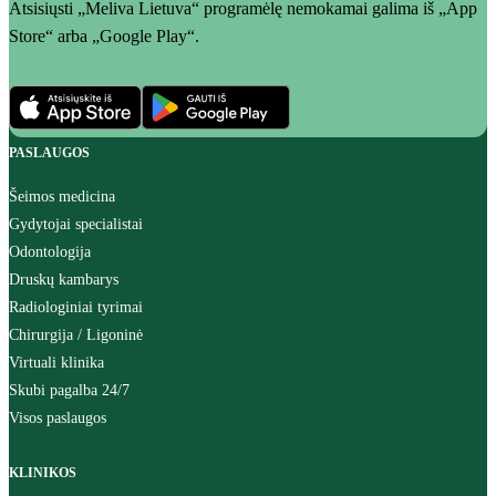
Atsisiųsti „Meliva Lietuva“ programėlę nemokamai galima iš „App
Store“ arba „Google Play“.
PASLAUGOS
Šeimos medicina
Gydytojai specialistai
Odontologija
Druskų kambarys
Radiologiniai tyrimai
Chirurgija / Ligoninė
Virtuali klinika
Skubi pagalba 24/7
Visos paslaugos
KLINIKOS