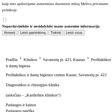
kaip mes apdorojame asmeninius duomenis mūsų 
Meliva privatumo 
politikoje
Nepardavinėkite ir nesidalykite mano asmenine informacija
Atmesti
Leisti pasirinkimą
Tinkinti
Leisti visus
Pradžia
Klinikos
Savanorių pr. 423, Kaunas
Profilaktikos
ir dantų higiena
Profilaktikos ir dantų higienos centras Kaune, Savanorių pr. 423
Diagnostikos ir chirurgijos klinika
(
anksčiau – „Kardiolitos klinikos“
)
Paslaugos ir kainos
Paslaugos paieška