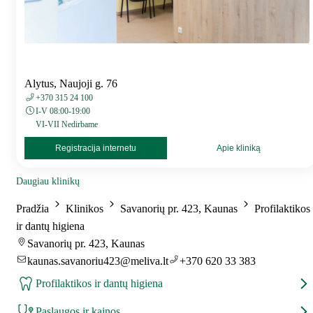
Alytus, Naujoji g. 76
+370 315 24 100
I-V 08:00-19:00
VI-VII Nedirbame
Registracija internetu
Apie kliniką
Daugiau klinikų
Pradžia
Klinikos
Savanorių pr. 423, Kaunas
Profilaktikos
ir dantų higiena
Savanorių pr. 423, Kaunas
kaunas.savanoriu423@meliva.lt
+370 620 33 383
Profilaktikos ir dantų higiena
Paslaugos ir kainos