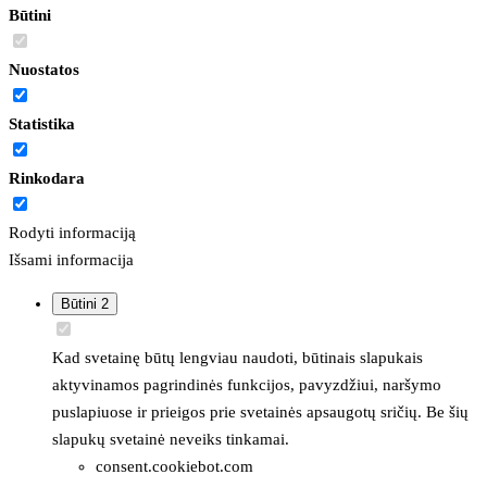
Būtini
Nuostatos
Statistika
Rinkodara
Rodyti informaciją
Išsami informacija
Būtini
2
Kad svetainę būtų lengviau naudoti, būtinais slapukais
aktyvinamos pagrindinės funkcijos, pavyzdžiui, naršymo
puslapiuose ir prieigos prie svetainės apsaugotų sričių. Be šių
slapukų svetainė neveiks tinkamai.
consent.cookiebot.com