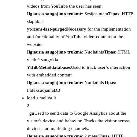
videos from YouTube the user has seen.
Ilgiausia saugojimo trukmė
: Sesijos metu
Tipas
: HTTP
slapukas
yt-icons-last-purged
Necessary for the implementation
and functionality of YouTube video-content on the
website.
Ilgiausia saugojimo trukmė
: Nuolatinis
Tipas
: HTML
vietinė saugykla
YtIdbMeta#databases
Used to track user’s interaction
with embedded content.
Ilgiausia saugojimo trukmė
: Nuolatinis
Tipas
:
IndeksuojamaDB
load.s.meliva.lt
2
_ga
Used to send data to Google Analytics about the
visitor's device and behavior. Tracks the visitor across
devices and marketing channels.
Ilgiausia saugojimo trukmė
: 2 metai
Tipas
: HTTP