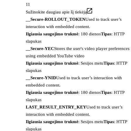
11
Sužinokite daugiau apie šį tiekėją
__Secure-ROLLOUT_TOKEN
Used to track user’s
interaction with embedded content.
Ilgiausia saugojimo trukmė
: 180 dienos
Tipas
: HTTP
slapukas
__Secure-YEC
Stores the user's video player preferences
using embedded YouTube video
Ilgiausia saugojimo trukmė
: Sesijos metu
Tipas
: HTTP
slapukas
__Secure-YNID
Used to track user’s interaction with
embedded content.
Ilgiausia saugojimo trukmė
: 180 dienos
Tipas
: HTTP
slapukas
LAST_RESULT_ENTRY_KEY
Used to track user’s
interaction with embedded content.
Ilgiausia saugojimo trukmė
: Sesijos metu
Tipas
: HTTP
slapukas