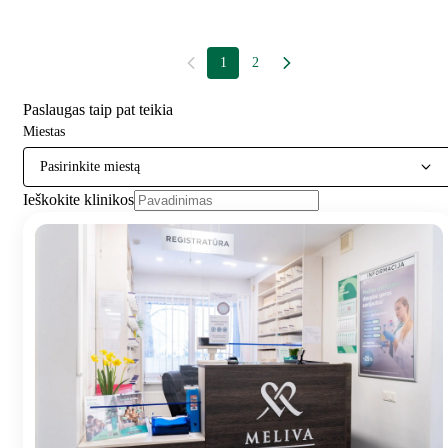
1
2
Paslaugas taip pat teikia
Miestas
Pasirinkite miestą
Ieškokite klinikos