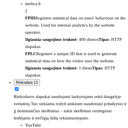
meliva.lt
2
FPID
Registers statistical data on users' behaviour on the
website. Used for internal analytics by the website
operator.
Ilgiausia saugojimo trukmė
: 400 dienos
Tipas
: HTTP
slapukas
FPLC
Registers a unique ID that is used to generate
statistical data on how the visitor uses the website.
Ilgiausia saugojimo trukmė
: 1 diena
Tipas
: HTTP
slapukas
Rinkodara
13
Rinkodaros slapukai naudojami lankytojams sekti daugelyje
svetainių Tuo siekiama rodyti atskiram naudotojui pritaikytus ir
jį dominančius skelbimus – tokie skelbimai vertingesni
leidėjams ir trečiųjų šalių reklamuotojams.
YouTube