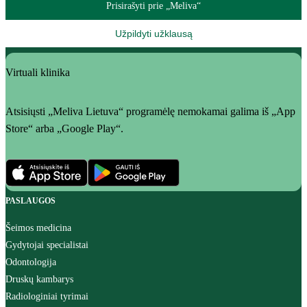
Prisirašyti prie „Meliva“
Užpildyti užklausą
Virtuali klinika
Atsisiųsti „Meliva Lietuva“ programėlę nemokamai galima iš „App
Store“ arba „Google Play“.
PASLAUGOS
Šeimos medicina
Gydytojai specialistai
Odontologija
Druskų kambarys
Radiologiniai tyrimai