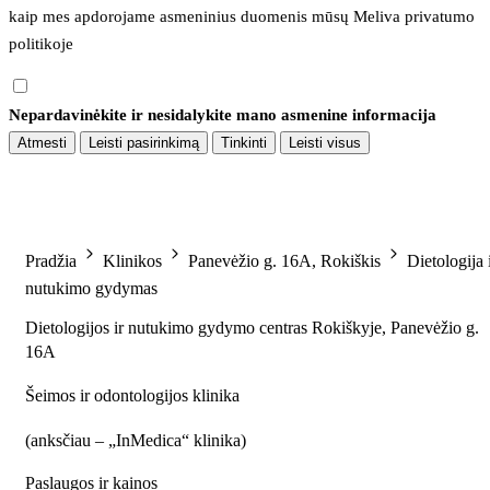
kaip mes apdorojame asmeninius duomenis mūsų 
Meliva privatumo 
politikoje
Nepardavinėkite ir nesidalykite mano asmenine informacija
Atmesti
Leisti pasirinkimą
Tinkinti
Leisti visus
Pradžia
Klinikos
Panevėžio g. 16A, Rokiškis
Dietologija 
nutukimo gydymas
Dietologijos ir nutukimo gydymo centras Rokiškyje, Panevėžio g.
16A
Šeimos ir odontologijos klinika
(
anksčiau – „InMedica“ klinika
)
Paslaugos ir kainos