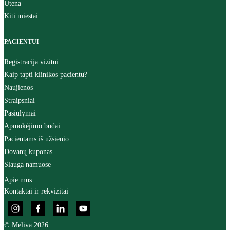
Utena
Kiti miestai
PACIENTUI
Registracija vizitui
Kaip tapti klinikos pacientu?
Naujienos
Straipsniai
Pasiūlymai
Apmokėjimo būdai
Pacientams iš užsienio
Dovanų kuponas
Slauga namuose
Apie mus
Kontaktai ir rekvizitai
© Meliva 2026