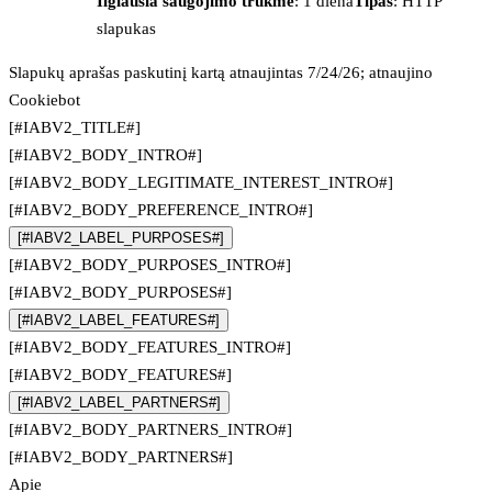
Ilgiausia saugojimo trukmė
: 1 diena
Tipas
: HTTP
slapukas
Slapukų aprašas paskutinį kartą atnaujintas 7/24/26; atnaujino
Cookiebot
[#IABV2_TITLE#]
[#IABV2_BODY_INTRO#]
[#IABV2_BODY_LEGITIMATE_INTEREST_INTRO#]
[#IABV2_BODY_PREFERENCE_INTRO#]
[#IABV2_LABEL_PURPOSES#]
[#IABV2_BODY_PURPOSES_INTRO#]
[#IABV2_BODY_PURPOSES#]
[#IABV2_LABEL_FEATURES#]
[#IABV2_BODY_FEATURES_INTRO#]
[#IABV2_BODY_FEATURES#]
[#IABV2_LABEL_PARTNERS#]
[#IABV2_BODY_PARTNERS_INTRO#]
[#IABV2_BODY_PARTNERS#]
Apie