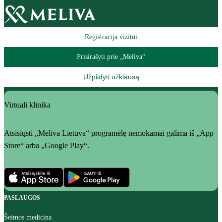
Registracija vizitui
Prisirašyti prie „Meliva“
Užpildyti užklausą
Virtuali klinika
Atsisiųsti „Meliva Lietuva“ programėlę nemokamai galima iš „App
Store“ arba „Google Play“.
PASLAUGOS
Šeimos medicina