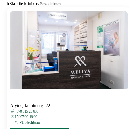
Ieškokite klinikos
Alytus, Jaunimo g. 22
+370 315 25 688
I-V 07:30-19:30
VI-VII Nedirbame