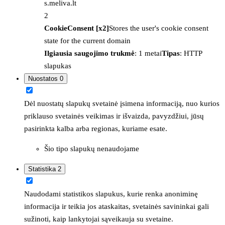
s.meliva.lt
2
CookieConsent [x2]
Stores the user's cookie consent
state for the current domain
Ilgiausia saugojimo trukmė
: 1 metai
Tipas
: HTTP
slapukas
Nuostatos
0
Dėl nuostatų slapukų svetainė įsimena informaciją, nuo kurios
priklauso svetainės veikimas ir išvaizda, pavyzdžiui, jūsų
pasirinkta kalba arba regionas, kuriame esate.
Šio tipo slapukų nenaudojame
Statistika
2
Naudodami statistikos slapukus, kurie renka anoniminę
informacija ir teikia jos ataskaitas, svetainės savininkai gali
sužinoti, kaip lankytojai sąveikauja su svetaine.