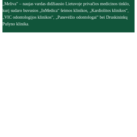
„Meliva“ – naujas vardas didžiausio Lietuvoje privačios medicinos tinklo,
kurį sudaro buvusios „InMedica“ šeimos klinikos, „Kardiolitos klinikos“,
„VIC odontologijos klinikos“, „Panevėžio odontologai“ bei Druskininkų
Pušyno klinika.