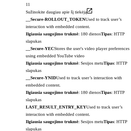
11
Sužinokite daugiau apie šį tiekėją
__Secure-ROLLOUT_TOKEN
Used to track user’s
interaction with embedded content.
Ilgiausia saugojimo trukmė
: 180 dienos
Tipas
: HTTP
slapukas
__Secure-YEC
Stores the user's video player preferences
using embedded YouTube video
Ilgiausia saugojimo trukmė
: Sesijos metu
Tipas
: HTTP
slapukas
__Secure-YNID
Used to track user’s interaction with
embedded content.
Ilgiausia saugojimo trukmė
: 180 dienos
Tipas
: HTTP
slapukas
LAST_RESULT_ENTRY_KEY
Used to track user’s
interaction with embedded content.
Ilgiausia saugojimo trukmė
: Sesijos metu
Tipas
: HTTP
slapukas