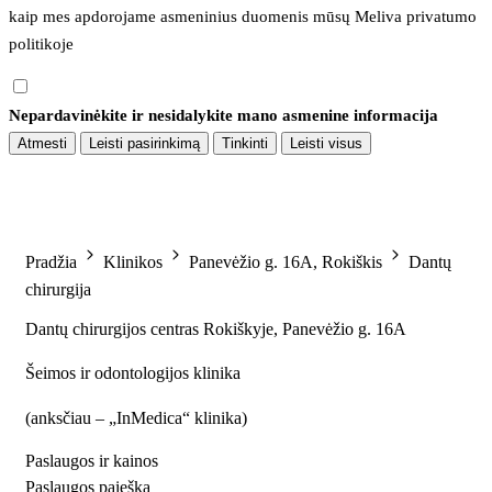
kaip mes apdorojame asmeninius duomenis mūsų 
Meliva privatumo 
politikoje
Nepardavinėkite ir nesidalykite mano asmenine informacija
Atmesti
Leisti pasirinkimą
Tinkinti
Leisti visus
Pradžia
Klinikos
Panevėžio g. 16A, Rokiškis
Dantų
chirurgija
Dantų chirurgijos centras Rokiškyje, Panevėžio g. 16A
Šeimos ir odontologijos klinika
(
anksčiau – „InMedica“ klinika
)
Paslaugos ir kainos
Paslaugos paieška