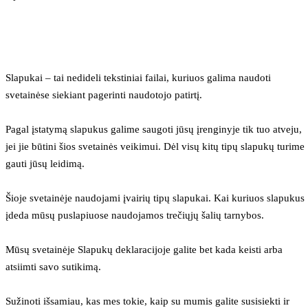
Slapukai – tai nedideli tekstiniai failai, kuriuos galima naudoti 
svetainėse siekiant pagerinti naudotojo patirtį.
Pagal įstatymą slapukus galime saugoti jūsų įrenginyje tik tuo atveju, 
jei jie būtini šios svetainės veikimui. Dėl visų kitų tipų slapukų turime 
gauti jūsų leidimą.
Šioje svetainėje naudojami įvairių tipų slapukai. Kai kuriuos slapukus 
įdeda mūsų puslapiuose naudojamos trečiųjų šalių tarnybos.
Mūsų svetainėje Slapukų deklaracijoje galite bet kada keisti arba 
atsiimti savo sutikimą.
Sužinoti išsamiau, kas mes tokie, kaip su mumis galite susisiekti ir 