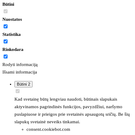
Būtini
Nuostatos
Statistika
Rinkodara
Rodyti informaciją
Išsami informacija
Būtini
2
Kad svetainę būtų lengviau naudoti, būtinais slapukais
aktyvinamos pagrindinės funkcijos, pavyzdžiui, naršymo
puslapiuose ir prieigos prie svetainės apsaugotų sričių. Be šių
slapukų svetainė neveiks tinkamai.
consent.cookiebot.com