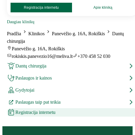
Registracija internetu
Apie kliniką
Daugiau klinikų
Pradžia
Klinikos
Panevėžio g. 16A, Rokiškis
Dantų
chirurgija
Panevėžio g. 16A, Rokiškis
rokiskis.panevezio16@meliva.lt
+370 458 52 030
Dantų chirurgija
Paslaugos ir kainos
Gydytojai
Paslaugas taip pat teikia
Registracija internetu