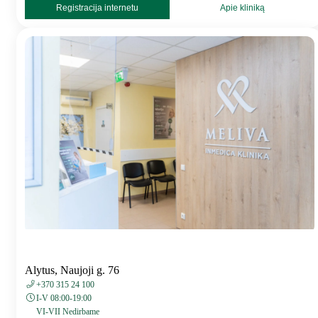
Registracija internetu
Apie kliniką
Alytus, Naujoji g. 76
+370 315 24 100
I-V 08:00-19:00
VI-VII Nedirbame