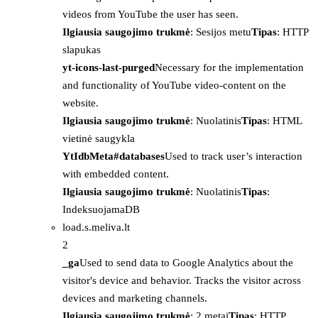
videos from YouTube the user has seen.
Ilgiausia saugojimo trukmė
: Sesijos metu
Tipas
: HTTP
slapukas
yt-icons-last-purged
Necessary for the implementation
and functionality of YouTube video-content on the
website.
Ilgiausia saugojimo trukmė
: Nuolatinis
Tipas
: HTML
vietinė saugykla
YtIdbMeta#databases
Used to track user’s interaction
with embedded content.
Ilgiausia saugojimo trukmė
: Nuolatinis
Tipas
:
IndeksuojamaDB
load.s.meliva.lt
2
_ga
Used to send data to Google Analytics about the
visitor's device and behavior. Tracks the visitor across
devices and marketing channels.
Ilgiausia saugojimo trukmė
: 2 metai
Tipas
: HTTP