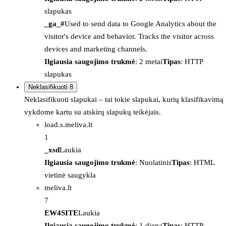
slapukas
_ga_#
Used to send data to Google Analytics about the
visitor's device and behavior. Tracks the visitor across
devices and marketing channels.
Ilgiausia saugojimo trukmė
: 2 metai
Tipas
: HTTP
slapukas
Neklasifikuoti
8
Neklasifikuoti slapukai – tai tokie slapukai, kurių klasifikavimą
vykdome kartu su atskirų slapukų teikėjais.
load.s.meliva.lt
1
_xsd
Laukia
Ilgiausia saugojimo trukmė
: Nuolatinis
Tipas
: HTML
vietinė saugykla
meliva.lt
7
EW4SITE
Laukia
Ilgiausia saugojimo trukmė
: 1 diena
Tipas
: HTTP