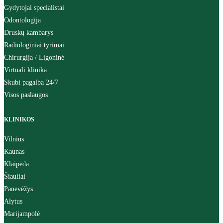
Gydytojai specialistai
Odontologija
Druskų kambarys
Radiologiniai tyrimai
Chirurgija / Ligoninė
Virtuali klinika
Skubi pagalba 24/7
Visos paslaugos
KLINIKOS
Vilnius
Kaunas
Klaipėda
Šiauliai
Panevėžys
Alytus
Marijampolė