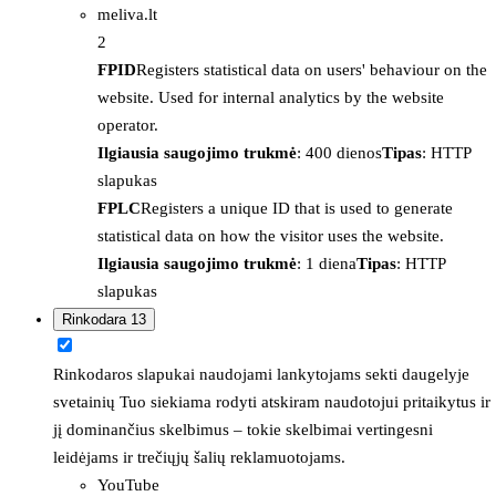
meliva.lt
2
FPID
Registers statistical data on users' behaviour on the
website. Used for internal analytics by the website
operator.
Ilgiausia saugojimo trukmė
: 400 dienos
Tipas
: HTTP
slapukas
FPLC
Registers a unique ID that is used to generate
statistical data on how the visitor uses the website.
Ilgiausia saugojimo trukmė
: 1 diena
Tipas
: HTTP
slapukas
Rinkodara
13
Rinkodaros slapukai naudojami lankytojams sekti daugelyje
svetainių Tuo siekiama rodyti atskiram naudotojui pritaikytus ir
jį dominančius skelbimus – tokie skelbimai vertingesni
leidėjams ir trečiųjų šalių reklamuotojams.
YouTube