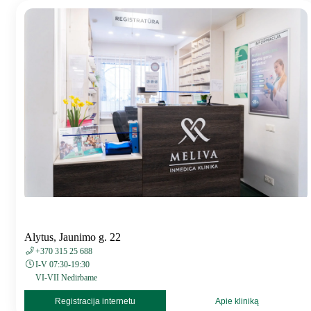
Alytus, Jaunimo g. 22
+370 315 25 688
I-V 07:30-19:30
VI-VII Nedirbame
Registracija internetu
Apie kliniką