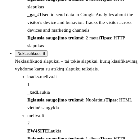
slapukas
_ga_#
Used to send data to Google Analytics about the
visitor's device and behavior. Tracks the visitor across
devices and marketing channels.
Ilgiausia saugojimo trukmė
: 2 metai
Tipas
: HTTP
slapukas
Neklasifikuoti
8
Neklasifikuoti slapukai – tai tokie slapukai, kurių klasifikavimą
vykdome kartu su atskirų slapukų teikėjais.
load.s.meliva.lt
1
_xsd
Laukia
Ilgiausia saugojimo trukmė
: Nuolatinis
Tipas
: HTML
vietinė saugykla
meliva.lt
7
EW4SITE
Laukia
Ilgiausia saugojimo trukmė
: 1 diena
Tipas
: HTTP