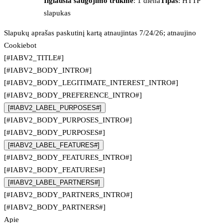
Ilgiausia saugojimo trukmė
: 1 diena
Tipas
: HTTP
slapukas
Slapukų aprašas paskutinį kartą atnaujintas 7/24/26; atnaujino
Cookiebot
[#IABV2_TITLE#]
[#IABV2_BODY_INTRO#]
[#IABV2_BODY_LEGITIMATE_INTEREST_INTRO#]
[#IABV2_BODY_PREFERENCE_INTRO#]
[#IABV2_LABEL_PURPOSES#]
[#IABV2_BODY_PURPOSES_INTRO#]
[#IABV2_BODY_PURPOSES#]
[#IABV2_LABEL_FEATURES#]
[#IABV2_BODY_FEATURES_INTRO#]
[#IABV2_BODY_FEATURES#]
[#IABV2_LABEL_PARTNERS#]
[#IABV2_BODY_PARTNERS_INTRO#]
[#IABV2_BODY_PARTNERS#]
Apie