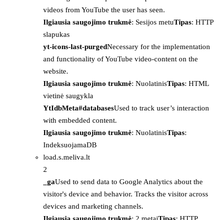
videos from YouTube the user has seen.
Ilgiausia saugojimo trukmė
: Sesijos metu
Tipas
: HTTP
slapukas
yt-icons-last-purged
Necessary for the implementation
and functionality of YouTube video-content on the
website.
Ilgiausia saugojimo trukmė
: Nuolatinis
Tipas
: HTML
vietinė saugykla
YtIdbMeta#databases
Used to track user’s interaction
with embedded content.
Ilgiausia saugojimo trukmė
: Nuolatinis
Tipas
:
IndeksuojamaDB
load.s.meliva.lt
2
_ga
Used to send data to Google Analytics about the
visitor's device and behavior. Tracks the visitor across
devices and marketing channels.
Ilgiausia saugojimo trukmė
: 2 metai
Tipas
: HTTP