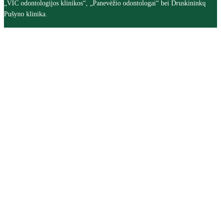
„VIC odontologijos klinikos“, „Panevėžio odontologai“ bei Druskininkų
Pušyno klinika.