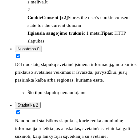
s.meliva.lt
2
CookieConsent [x2]
Stores the user's cookie consent
state for the current domain
Ilgiausia saugojimo trukmė
: 1 metai
Tipas
: HTTP
slapukas
Nuostatos
0
Dėl nuostatų slapukų svetainė įsimena informaciją, nuo kurios
priklauso svetainės veikimas ir išvaizda, pavyzdžiui, jūsų
pasirinkta kalba arba regionas, kuriame esate.
Šio tipo slapukų nenaudojame
Statistika
2
Naudodami statistikos slapukus, kurie renka anoniminę
informacija ir teikia jos ataskaitas, svetainės savininkai gali
sužinoti, kaip lankytojai sąveikauja su svetaine.