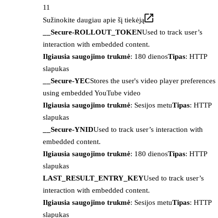
11
Sužinokite daugiau apie šį tiekėją
__Secure-ROLLOUT_TOKEN
Used to track user’s
interaction with embedded content.
Ilgiausia saugojimo trukmė
: 180 dienos
Tipas
: HTTP
slapukas
__Secure-YEC
Stores the user's video player preferences
using embedded YouTube video
Ilgiausia saugojimo trukmė
: Sesijos metu
Tipas
: HTTP
slapukas
__Secure-YNID
Used to track user’s interaction with
embedded content.
Ilgiausia saugojimo trukmė
: 180 dienos
Tipas
: HTTP
slapukas
LAST_RESULT_ENTRY_KEY
Used to track user’s
interaction with embedded content.
Ilgiausia saugojimo trukmė
: Sesijos metu
Tipas
: HTTP
slapukas