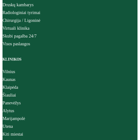
Druskų kambarys
Radiologiniai tyrimai
Chirurgija / Ligoninė
Virtuali klinika
Skubi pagalba 24/7
Visos paslaugos
KLINIKOS
Vilnius
Kaunas
Klaipėda
Šiauliai
Panevėžys
Alytus
Marijampolė
Utena
Kiti miestai