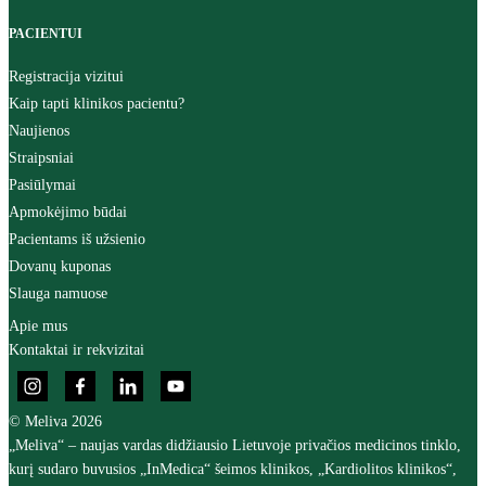
PACIENTUI
Registracija vizitui
Kaip tapti klinikos pacientu?
Naujienos
Straipsniai
Pasiūlymai
Apmokėjimo būdai
Pacientams iš užsienio
Dovanų kuponas
Slauga namuose
Apie mus
Kontaktai ir rekvizitai
© Meliva 2026
„Meliva“ – naujas vardas didžiausio Lietuvoje privačios medicinos tinklo,
kurį sudaro buvusios „InMedica“ šeimos klinikos, „Kardiolitos klinikos“,