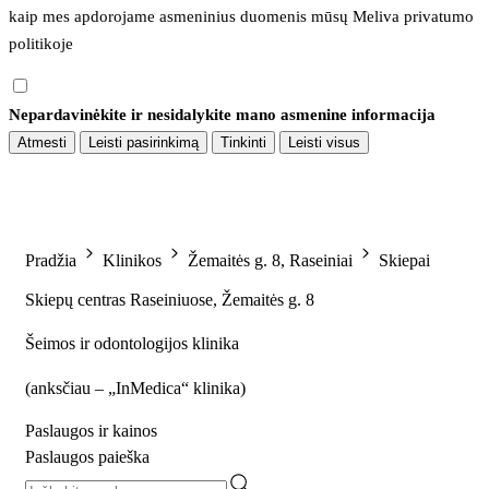
kaip mes apdorojame asmeninius duomenis mūsų 
Meliva privatumo 
politikoje
Nepardavinėkite ir nesidalykite mano asmenine informacija
Atmesti
Leisti pasirinkimą
Tinkinti
Leisti visus
Pradžia
Klinikos
Žemaitės g. 8, Raseiniai
Skiepai
Skiepų centras Raseiniuose, Žemaitės g. 8
Šeimos ir odontologijos klinika
(
anksčiau – „InMedica“ klinika
)
Paslaugos ir kainos
Paslaugos paieška