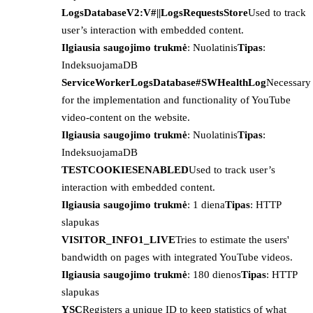
LogsDatabaseV2:V#||LogsRequestsStore
Used to track
user’s interaction with embedded content.
Ilgiausia saugojimo trukmė
: Nuolatinis
Tipas
:
IndeksuojamaDB
ServiceWorkerLogsDatabase#SWHealthLog
Necessary
for the implementation and functionality of YouTube
video-content on the website.
Ilgiausia saugojimo trukmė
: Nuolatinis
Tipas
:
IndeksuojamaDB
TESTCOOKIESENABLED
Used to track user’s
interaction with embedded content.
Ilgiausia saugojimo trukmė
: 1 diena
Tipas
: HTTP
slapukas
VISITOR_INFO1_LIVE
Tries to estimate the users'
bandwidth on pages with integrated YouTube videos.
Ilgiausia saugojimo trukmė
: 180 dienos
Tipas
: HTTP
slapukas
YSC
Registers a unique ID to keep statistics of what