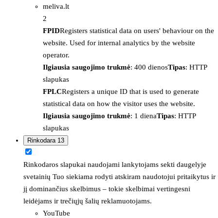
meliva.lt
2
FPID
Registers statistical data on users' behaviour on the
website. Used for internal analytics by the website
operator.
Ilgiausia saugojimo trukmė
: 400 dienos
Tipas
: HTTP
slapukas
FPLC
Registers a unique ID that is used to generate
statistical data on how the visitor uses the website.
Ilgiausia saugojimo trukmė
: 1 diena
Tipas
: HTTP
slapukas
Rinkodara
13
Rinkodaros slapukai naudojami lankytojams sekti daugelyje
svetainių Tuo siekiama rodyti atskiram naudotojui pritaikytus ir
jį dominančius skelbimus – tokie skelbimai vertingesni
leidėjams ir trečiųjų šalių reklamuotojams.
YouTube