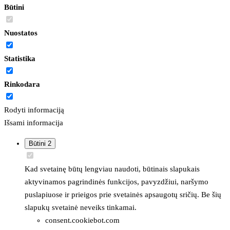
Būtini
Nuostatos
Statistika
Rinkodara
Rodyti informaciją
Išsami informacija
Būtini
2
Kad svetainę būtų lengviau naudoti, būtinais slapukais
aktyvinamos pagrindinės funkcijos, pavyzdžiui, naršymo
puslapiuose ir prieigos prie svetainės apsaugotų sričių. Be šių
slapukų svetainė neveiks tinkamai.
consent.cookiebot.com