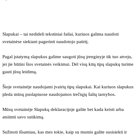
Slapukai – tai nedideli tekstiniai failai, kuriuos galima naudoti 
svetainėse siekiant pagerinti naudotojo patirtį.
Pagal įstatymą slapukus galime saugoti jūsų įrenginyje tik tuo atveju, 
jei jie būtini šios svetainės veikimui. Dėl visų kitų tipų slapukų turime 
gauti jūsų leidimą.
Šioje svetainėje naudojami įvairių tipų slapukai. Kai kuriuos slapukus 
įdeda mūsų puslapiuose naudojamos trečiųjų šalių tarnybos.
Mūsų svetainėje Slapukų deklaracijoje galite bet kada keisti arba 
atsiimti savo sutikimą.
Sužinoti išsamiau, kas mes tokie, kaip su mumis galite susisiekti ir 