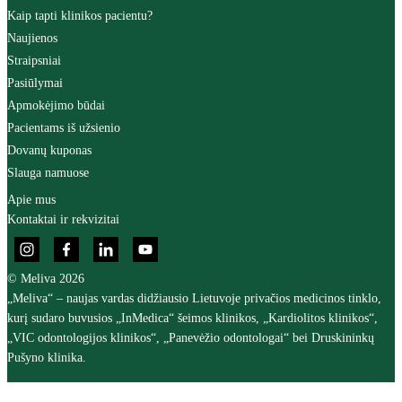
Kaip tapti klinikos pacientu?
Naujienos
Straipsniai
Pasiūlymai
Apmokėjimo būdai
Pacientams iš užsienio
Dovanų kuponas
Slauga namuose
Apie mus
Kontaktai ir rekvizitai
© Meliva 2026
„Meliva“ – naujas vardas didžiausio Lietuvoje privačios medicinos tinklo,
kurį sudaro buvusios „InMedica“ šeimos klinikos, „Kardiolitos klinikos“,
„VIC odontologijos klinikos“, „Panevėžio odontologai“ bei Druskininkų
Pušyno klinika.