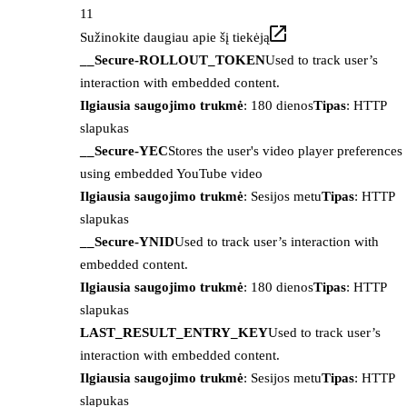
11
Sužinokite daugiau apie šį tiekėją
__Secure-ROLLOUT_TOKEN
Used to track user’s
interaction with embedded content.
Ilgiausia saugojimo trukmė
: 180 dienos
Tipas
: HTTP
slapukas
__Secure-YEC
Stores the user's video player preferences
using embedded YouTube video
Ilgiausia saugojimo trukmė
: Sesijos metu
Tipas
: HTTP
slapukas
__Secure-YNID
Used to track user’s interaction with
embedded content.
Ilgiausia saugojimo trukmė
: 180 dienos
Tipas
: HTTP
slapukas
LAST_RESULT_ENTRY_KEY
Used to track user’s
interaction with embedded content.
Ilgiausia saugojimo trukmė
: Sesijos metu
Tipas
: HTTP
slapukas