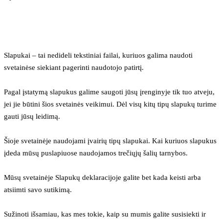
Slapukai – tai nedideli tekstiniai failai, kuriuos galima naudoti 
svetainėse siekiant pagerinti naudotojo patirtį.
Pagal įstatymą slapukus galime saugoti jūsų įrenginyje tik tuo atveju, 
jei jie būtini šios svetainės veikimui. Dėl visų kitų tipų slapukų turime 
gauti jūsų leidimą.
Šioje svetainėje naudojami įvairių tipų slapukai. Kai kuriuos slapukus 
įdeda mūsų puslapiuose naudojamos trečiųjų šalių tarnybos.
Mūsų svetainėje Slapukų deklaracijoje galite bet kada keisti arba 
atsiimti savo sutikimą.
Sužinoti išsamiau, kas mes tokie, kaip su mumis galite susisiekti ir 