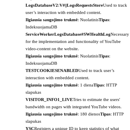
LogsDatabaseV2:V#||LogsRequestsStore
Used to track
user’s interaction with embedded content.
Ilgiausia saugojimo trukmė
: Nuolatinis
Tipas
:
IndeksuojamaDB
ServiceWorkerLogsDatabase#SWHealthLog
Necessary
for the implementation and functionality of YouTube
video-content on the website.
Ilgiausia saugojimo trukmė
: Nuolatinis
Tipas
:
IndeksuojamaDB
TESTCOOKIESENABLED
Used to track user’s
interaction with embedded content.
Ilgiausia saugojimo trukmė
: 1 diena
Tipas
: HTTP
slapukas
VISITOR_INFO1_LIVE
Tries to estimate the users'
bandwidth on pages with integrated YouTube videos.
Ilgiausia saugojimo trukmė
: 180 dienos
Tipas
: HTTP
slapukas
YSC
Registers a unique ID to keep statistics of what