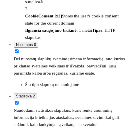
s.meliva.lt
2
CookieConsent [x2]
Stores the user's cookie consent
state for the current domain
Ilgiausia saugojimo trukmė
: 1 metai
Tipas
: HTTP
slapukas
Nuostatos
0
Dėl nuostatų slapukų svetainė įsimena informaciją, nuo kurios
priklauso svetainės veikimas ir išvaizda, pavyzdžiui, jūsų
pasirinkta kalba arba regionas, kuriame esate.
Šio tipo slapukų nenaudojame
Statistika
2
Naudodami statistikos slapukus, kurie renka anoniminę
informacija ir teikia jos ataskaitas, svetainės savininkai gali
sužinoti, kaip lankytojai sąveikauja su svetaine.