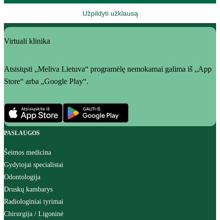
Užpildyti užklausą
Virtuali klinika
Atsisiųsti „Meliva Lietuva“ programėlę nemokamai galima iš „App
Store“ arba „Google Play“.
PASLAUGOS
Šeimos medicina
Gydytojai specialistai
Odontologija
Druskų kambarys
Radiologiniai tyrimai
Chirurgija / Ligoninė