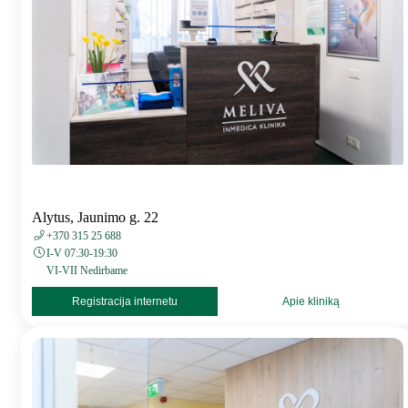
Alytus, Jaunimo g. 22
+370 315 25 688
I-V 07:30-19:30
VI-VII Nedirbame
Registracija internetu
Apie kliniką