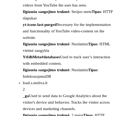
videos from YouTube the user has seen.
Ilgiausia saugojimo trukmė
: Sesijos metu
Tipas
: HTTP
slapukas
yt-icons-last-purged
Necessary for the implementation
and functionality of YouTube video-content on the
website.
Ilgiausia saugojimo trukmė
: Nuolatinis
Tipas
: HTML
vietinė saugykla
YtIdbMeta#databases
Used to track user’s interaction
with embedded content.
Ilgiausia saugojimo trukmė
: Nuolatinis
Tipas
:
IndeksuojamaDB
load.s.meliva.lt
2
_ga
Used to send data to Google Analytics about the
visitor's device and behavior. Tracks the visitor across
devices and marketing channels.
Ilgiausia saugojimo trukmė
: 2 metai
Tipas
: HTTP