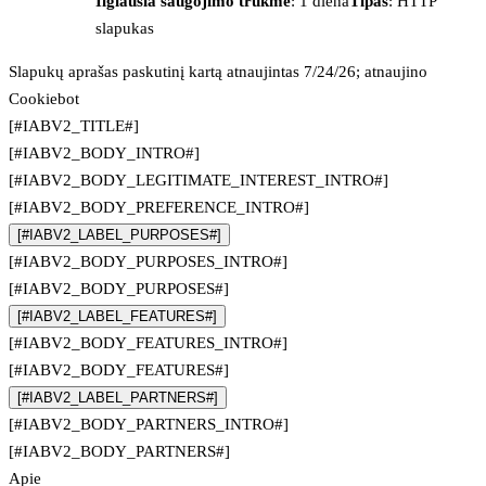
Ilgiausia saugojimo trukmė
: 1 diena
Tipas
: HTTP
slapukas
Slapukų aprašas paskutinį kartą atnaujintas 7/24/26; atnaujino
Cookiebot
[#IABV2_TITLE#]
[#IABV2_BODY_INTRO#]
[#IABV2_BODY_LEGITIMATE_INTEREST_INTRO#]
[#IABV2_BODY_PREFERENCE_INTRO#]
[#IABV2_LABEL_PURPOSES#]
[#IABV2_BODY_PURPOSES_INTRO#]
[#IABV2_BODY_PURPOSES#]
[#IABV2_LABEL_FEATURES#]
[#IABV2_BODY_FEATURES_INTRO#]
[#IABV2_BODY_FEATURES#]
[#IABV2_LABEL_PARTNERS#]
[#IABV2_BODY_PARTNERS_INTRO#]
[#IABV2_BODY_PARTNERS#]
Apie