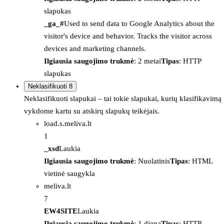
slapukas
_ga_#
Used to send data to Google Analytics about the
visitor's device and behavior. Tracks the visitor across
devices and marketing channels.
Ilgiausia saugojimo trukmė
: 2 metai
Tipas
: HTTP
slapukas
Neklasifikuoti
8
Neklasifikuoti slapukai – tai tokie slapukai, kurių klasifikavimą
vykdome kartu su atskirų slapukų teikėjais.
load.s.meliva.lt
1
_xsd
Laukia
Ilgiausia saugojimo trukmė
: Nuolatinis
Tipas
: HTML
vietinė saugykla
meliva.lt
7
EW4SITE
Laukia
Ilgiausia saugojimo trukmė
: 1 diena
Tipas
: HTTP