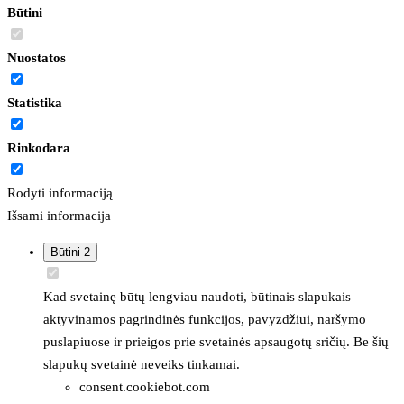
Būtini
Nuostatos
Statistika
Rinkodara
Rodyti informaciją
Išsami informacija
Būtini
2
Kad svetainę būtų lengviau naudoti, būtinais slapukais
aktyvinamos pagrindinės funkcijos, pavyzdžiui, naršymo
puslapiuose ir prieigos prie svetainės apsaugotų sričių. Be šių
slapukų svetainė neveiks tinkamai.
consent.cookiebot.com