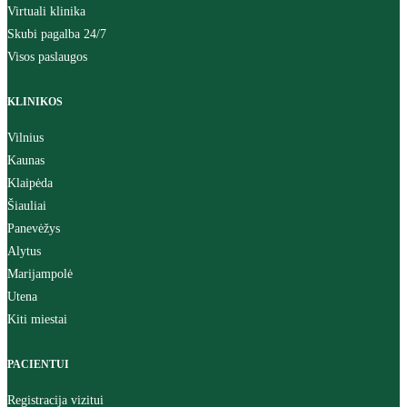
Virtuali klinika
Skubi pagalba 24/7
Visos paslaugos
KLINIKOS
Vilnius
Kaunas
Klaipėda
Šiauliai
Panevėžys
Alytus
Marijampolė
Utena
Kiti miestai
PACIENTUI
Registracija vizitui