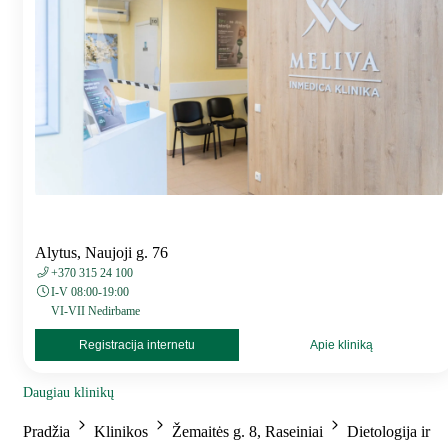
Alytus, Naujoji g. 76
+370 315 24 100
I-V 08:00-19:00
VI-VII Nedirbame
Registracija internetu
Apie kliniką
Daugiau klinikų
Pradžia
Klinikos
Žemaitės g. 8, Raseiniai
Dietologija ir