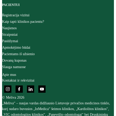
PACIENTUI
Registracija vizitui
Kaip tapti klinikos pacientu?
Naujienos
Straipsniai
Pasiūlymai
Apmokėjimo būdai
Pacientams iš užsienio
Dovanų kuponas
Slauga namuose
Apie mus
Kontaktai ir rekvizitai
© Meliva 2026
„Meliva“ – naujas vardas didžiausio Lietuvoje privačios medicinos tinklo,
kurį sudaro buvusios „InMedica“ šeimos klinikos, „Kardiolitos klinikos“,
„VIC odontologijos klinikos“, „Panevėžio odontologai“ bei Druskininkų