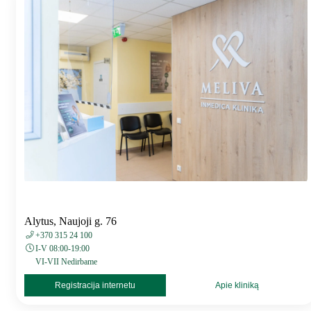
Alytus, Naujoji g. 76
+370 315 24 100
I-V 08:00-19:00
VI-VII Nedirbame
Registracija internetu
Apie kliniką