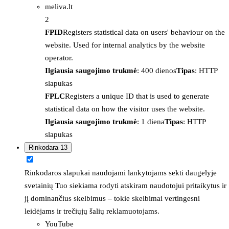
meliva.lt
2
FPID
Registers statistical data on users' behaviour on the
website. Used for internal analytics by the website
operator.
Ilgiausia saugojimo trukmė
: 400 dienos
Tipas
: HTTP
slapukas
FPLC
Registers a unique ID that is used to generate
statistical data on how the visitor uses the website.
Ilgiausia saugojimo trukmė
: 1 diena
Tipas
: HTTP
slapukas
Rinkodara
13
Rinkodaros slapukai naudojami lankytojams sekti daugelyje
svetainių Tuo siekiama rodyti atskiram naudotojui pritaikytus ir
jį dominančius skelbimus – tokie skelbimai vertingesni
leidėjams ir trečiųjų šalių reklamuotojams.
YouTube