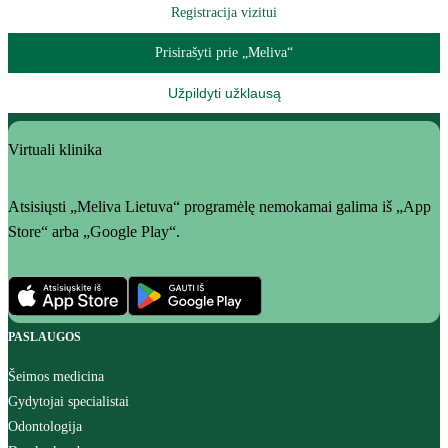
Registracija vizitui
Prisirašyti prie „Meliva“
Užpildyti užklausą
Virtuali klinika
Atsisiųsti „Meliva Lietuva“ programėlę nemokamai galima iš „App
Store“ arba „Google Play“.
PASLAUGOS
Šeimos medicina
Gydytojai specialistai
Odontologija