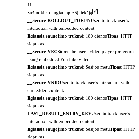
11
Sužinokite daugiau apie šį tiekėją
__Secure-ROLLOUT_TOKEN
Used to track user’s
interaction with embedded content.
Ilgiausia saugojimo trukmė
: 180 dienos
Tipas
: HTTP
slapukas
__Secure-YEC
Stores the user's video player preferences
using embedded YouTube video
Ilgiausia saugojimo trukmė
: Sesijos metu
Tipas
: HTTP
slapukas
__Secure-YNID
Used to track user’s interaction with
embedded content.
Ilgiausia saugojimo trukmė
: 180 dienos
Tipas
: HTTP
slapukas
LAST_RESULT_ENTRY_KEY
Used to track user’s
interaction with embedded content.
Ilgiausia saugojimo trukmė
: Sesijos metu
Tipas
: HTTP
slapukas