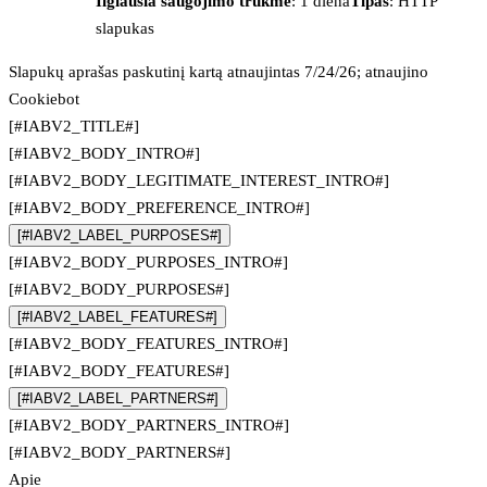
Ilgiausia saugojimo trukmė
: 1 diena
Tipas
: HTTP
slapukas
Slapukų aprašas paskutinį kartą atnaujintas 7/24/26; atnaujino
Cookiebot
[#IABV2_TITLE#]
[#IABV2_BODY_INTRO#]
[#IABV2_BODY_LEGITIMATE_INTEREST_INTRO#]
[#IABV2_BODY_PREFERENCE_INTRO#]
[#IABV2_LABEL_PURPOSES#]
[#IABV2_BODY_PURPOSES_INTRO#]
[#IABV2_BODY_PURPOSES#]
[#IABV2_LABEL_FEATURES#]
[#IABV2_BODY_FEATURES_INTRO#]
[#IABV2_BODY_FEATURES#]
[#IABV2_LABEL_PARTNERS#]
[#IABV2_BODY_PARTNERS_INTRO#]
[#IABV2_BODY_PARTNERS#]
Apie