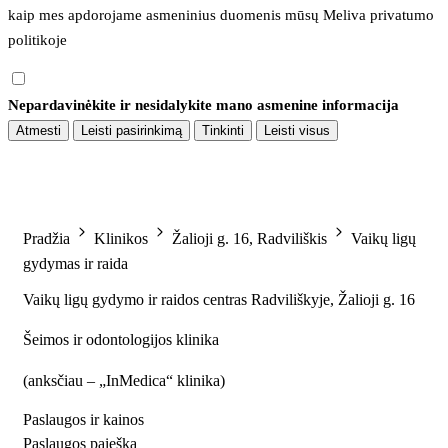
kaip mes apdorojame asmeninius duomenis mūsų 
Meliva privatumo 
politikoje
Nepardavinėkite ir nesidalykite mano asmenine informacija
Atmesti
Leisti pasirinkimą
Tinkinti
Leisti visus
Pradžia
Klinikos
Žalioji g. 16, Radviliškis
Vaikų ligų
gydymas ir raida
Vaikų ligų gydymo ir raidos centras Radviliškyje, Žalioji g. 16
Šeimos ir odontologijos klinika
(
anksčiau – „InMedica“ klinika
)
Paslaugos ir kainos
Paslaugos paieška