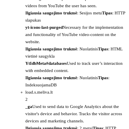
videos from YouTube the user has seen.
Ilgiausia saugojimo trukmė
: Sesijos metu
Tipas
: HTTP
slapukas
yt-icons-last-purged
Necessary for the implementation
and functionality of YouTube video-content on the
website.
Ilgiausia saugojimo trukmė
: Nuolatinis
Tipas
: HTML
vietinė saugykla
YtIdbMeta#databases
Used to track user’s interaction
with embedded content.
Ilgiausia saugojimo trukmė
: Nuolatinis
Tipas
:
IndeksuojamaDB
load.s.meliva.lt
2
_ga
Used to send data to Google Analytics about the
visitor's device and behavior. Tracks the visitor across
devices and marketing channels.
Ilgiausia saugojimo trukmė
: 2 metai
Tipas
: HTTP