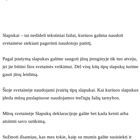
Slapukai – tai nedideli tekstiniai failai, kuriuos galima naudoti 
svetainėse siekiant pagerinti naudotojo patirtį.
Pagal įstatymą slapukus galime saugoti jūsų įrenginyje tik tuo atveju, 
jei jie būtini šios svetainės veikimui. Dėl visų kitų tipų slapukų turime 
gauti jūsų leidimą.
Šioje svetainėje naudojami įvairių tipų slapukai. Kai kuriuos slapukus 
įdeda mūsų puslapiuose naudojamos trečiųjų šalių tarnybos.
Mūsų svetainėje Slapukų deklaracijoje galite bet kada keisti arba 
atsiimti savo sutikimą.
Sužinoti išsamiau, kas mes tokie, kaip su mumis galite susisiekti ir 