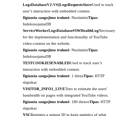
LogsDatabaseV2:V#||LogsRequestsStore
Used to track
user’s interaction with embedded content.
Ilgiausia saugojimo trukmė
: Nuolatinis
Tipas
:
IndeksuojamaDB
ServiceWorkerLogsDatabase#SWHealthLog
Necessary
for the implementation and functionality of YouTube
video-content on the website.
Ilgiausia saugojimo trukmė
: Nuolatinis
Tipas
:
IndeksuojamaDB
TESTCOOKIESENABLED
Used to track user’s
interaction with embedded content.
Ilgiausia saugojimo trukmė
: 1 diena
Tipas
: HTTP
slapukas
VISITOR_INFO1_LIVE
Tries to estimate the users'
bandwidth on pages with integrated YouTube videos.
Ilgiausia saugojimo trukmė
: 180 dienos
Tipas
: HTTP
slapukas
YSC
Registers a unique ID to keep statistics of what