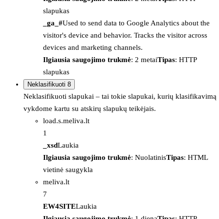
slapukas
_ga_#
Used to send data to Google Analytics about the
visitor's device and behavior. Tracks the visitor across
devices and marketing channels.
Ilgiausia saugojimo trukmė
: 2 metai
Tipas
: HTTP
slapukas
Neklasifikuoti
8
Neklasifikuoti slapukai – tai tokie slapukai, kurių klasifikavimą
vykdome kartu su atskirų slapukų teikėjais.
load.s.meliva.lt
1
_xsd
Laukia
Ilgiausia saugojimo trukmė
: Nuolatinis
Tipas
: HTML
vietinė saugykla
meliva.lt
7
EW4SITE
Laukia
Ilgiausia saugojimo trukmė
: 1 diena
Tipas
: HTTP