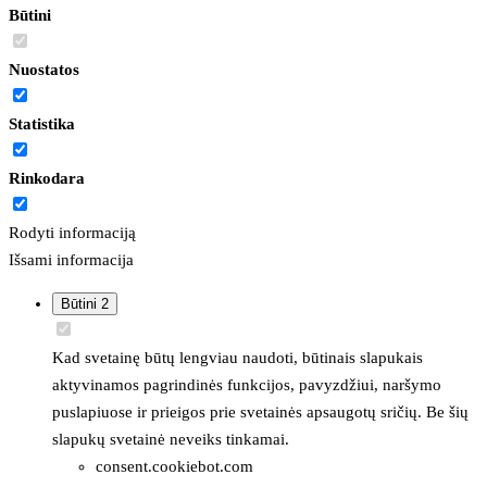
Būtini
Nuostatos
Statistika
Rinkodara
Rodyti informaciją
Išsami informacija
Būtini
2
Kad svetainę būtų lengviau naudoti, būtinais slapukais
aktyvinamos pagrindinės funkcijos, pavyzdžiui, naršymo
puslapiuose ir prieigos prie svetainės apsaugotų sričių. Be šių
slapukų svetainė neveiks tinkamai.
consent.cookiebot.com