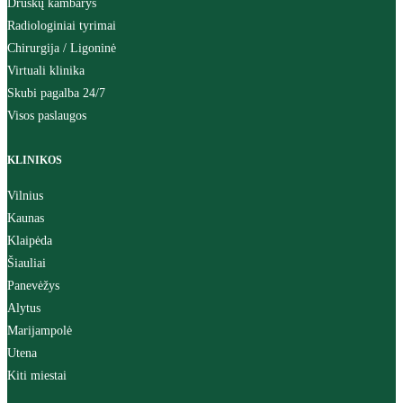
Druskų kambarys
Radiologiniai tyrimai
Chirurgija / Ligoninė
Virtuali klinika
Skubi pagalba 24/7
Visos paslaugos
KLINIKOS
Vilnius
Kaunas
Klaipėda
Šiauliai
Panevėžys
Alytus
Marijampolė
Utena
Kiti miestai