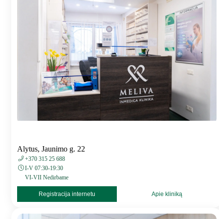
Alytus, Jaunimo g. 22
+370 315 25 688
I-V 07:30-19:30
VI-VII Nedirbame
Registracija internetu
Apie kliniką