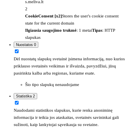
s.meliva.lt
2
CookieConsent [x2]
Stores the user's cookie consent
state for the current domain
Ilgiausia saugojimo trukmė
: 1 metai
Tipas
: HTTP
slapukas
Nuostatos
0
Dėl nuostatų slapukų svetainė įsimena informaciją, nuo kurios
priklauso svetainės veikimas ir išvaizda, pavyzdžiui, jūsų
pasirinkta kalba arba regionas, kuriame esate.
Šio tipo slapukų nenaudojame
Statistika
2
Naudodami statistikos slapukus, kurie renka anoniminę
informacija ir teikia jos ataskaitas, svetainės savininkai gali
sužinoti, kaip lankytojai sąveikauja su svetaine.