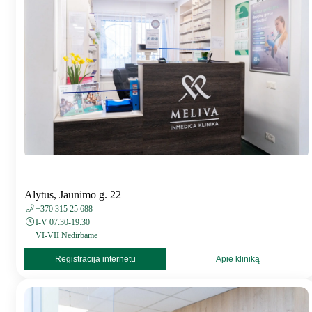
Alytus, Jaunimo g. 22
+370 315 25 688
I-V 07:30-19:30
VI-VII Nedirbame
Registracija internetu
Apie kliniką