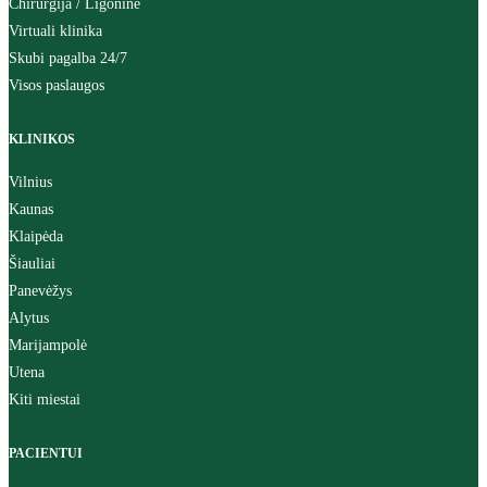
Chirurgija / Ligoninė
Virtuali klinika
Skubi pagalba 24/7
Visos paslaugos
KLINIKOS
Vilnius
Kaunas
Klaipėda
Šiauliai
Panevėžys
Alytus
Marijampolė
Utena
Kiti miestai
PACIENTUI