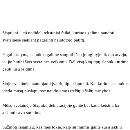
Slapukai – tai nedideli tekstiniai failai, kuriuos galima naudoti 
svetainėse siekiant pagerinti naudotojo patirtį.
Pagal įstatymą slapukus galime saugoti jūsų įrenginyje tik tuo atveju, 
jei jie būtini šios svetainės veikimui. Dėl visų kitų tipų slapukų turime 
gauti jūsų leidimą.
Šioje svetainėje naudojami įvairių tipų slapukai. Kai kuriuos slapukus 
įdeda mūsų puslapiuose naudojamos trečiųjų šalių tarnybos.
Mūsų svetainėje Slapukų deklaracijoje galite bet kada keisti arba 
atsiimti savo sutikimą.
Sužinoti išsamiau, kas mes tokie, kaip su mumis galite susisiekti ir 