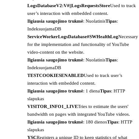
LogsDatabaseV2:V#||LogsRequestsStore
Used to track
user’s interaction with embedded content.
Ilgiausia saugojimo trukmė
: Nuolatinis
Tipas
:
IndeksuojamaDB
ServiceWorkerLogsDatabase#SWHealthLog
Necessary
for the implementation and functionality of YouTube
video-content on the website.
Ilgiausia saugojimo trukmė
: Nuolatinis
Tipas
:
IndeksuojamaDB
TESTCOOKIESENABLED
Used to track user’s
interaction with embedded content.
Ilgiausia saugojimo trukmė
: 1 diena
Tipas
: HTTP
slapukas
VISITOR_INFO1_LIVE
Tries to estimate the users'
bandwidth on pages with integrated YouTube videos.
Ilgiausia saugojimo trukmė
: 180 dienos
Tipas
: HTTP
slapukas
YSC
Registers a unique ID to keep statistics of what