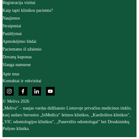
Registracija vizitui
Kaip tapti klinikos pacientu?
Naujienos
Straipsniai
Pasiūlymai
Apmokėjimo būdai
Pacientams iš užsienio
Dovanų kuponas
Slauga namuose
Apie mus
Kontaktai ir rekvizitai
© Meliva 2026
„Meliva“ – naujas vardas didžiausio Lietuvoje privačios medicinos tinklo,
kurį sudaro buvusios „InMedica“ šeimos klinikos, „Kardiolitos klinikos“,
„VIC odontologijos klinikos“, „Panevėžio odontologai“ bei Druskininkų
Pušyno klinika.