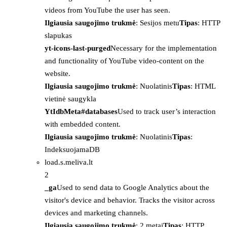
videos from YouTube the user has seen.
Ilgiausia saugojimo trukmė
: Sesijos metu
Tipas
: HTTP
slapukas
yt-icons-last-purged
Necessary for the implementation
and functionality of YouTube video-content on the
website.
Ilgiausia saugojimo trukmė
: Nuolatinis
Tipas
: HTML
vietinė saugykla
YtIdbMeta#databases
Used to track user’s interaction
with embedded content.
Ilgiausia saugojimo trukmė
: Nuolatinis
Tipas
:
IndeksuojamaDB
load.s.meliva.lt
2
_ga
Used to send data to Google Analytics about the
visitor's device and behavior. Tracks the visitor across
devices and marketing channels.
Ilgiausia saugojimo trukmė
: 2 metai
Tipas
: HTTP