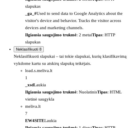
slapukas
_ga_#
Used to send data to Google Analytics about the
visitor's device and behavior. Tracks the visitor across
devices and marketing channels.
Ilgiausia saugojimo trukmė
: 2 metai
Tipas
: HTTP
slapukas
Neklasifikuoti
8
Neklasifikuoti slapukai – tai tokie slapukai, kurių klasifikavimą
vykdome kartu su atskirų slapukų teikėjais.
load.s.meliva.lt
1
_xsd
Laukia
Ilgiausia saugojimo trukmė
: Nuolatinis
Tipas
: HTML
vietinė saugykla
meliva.lt
7
EW4SITE
Laukia
Ilgiausia saugojimo trukmė
: 1 diena
Tipas
: HTTP