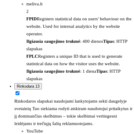
meliva.lt
2
FPID
Registers statistical data on users' behaviour on the
website. Used for internal analytics by the website
operator.
Ilgiausia saugojimo trukmė
: 400 dienos
Tipas
: HTTP
slapukas
FPLC
Registers a unique ID that is used to generate
statistical data on how the visitor uses the website.
Ilgiausia saugojimo trukmė
: 1 diena
Tipas
: HTTP
slapukas
Rinkodara
13
Rinkodaros slapukai naudojami lankytojams sekti daugelyje
svetainių Tuo siekiama rodyti atskiram naudotojui pritaikytus ir
jį dominančius skelbimus – tokie skelbimai vertingesni
leidėjams ir trečiųjų šalių reklamuotojams.
YouTube