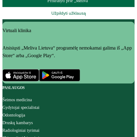
Prisirašyti prie „Meliva“
Užpildyti užklausą
Virtuali klinika
Atsisiųsti „Meliva Lietuva“ programėlę nemokamai galima iš „App
Store“ arba „Google Play“.
PASLAUGOS
Šeimos medicina
Gydytojai specialistai
Odontologija
Druskų kambarys
Radiologiniai tyrimai