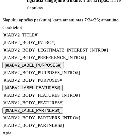
Ilgiausia saugojimo trukmė
: 1 diena
Tipas
: HTTP
slapukas
Slapukų aprašas paskutinį kartą atnaujintas 7/24/26; atnaujino
Cookiebot
[#IABV2_TITLE#]
[#IABV2_BODY_INTRO#]
[#IABV2_BODY_LEGITIMATE_INTEREST_INTRO#]
[#IABV2_BODY_PREFERENCE_INTRO#]
[#IABV2_LABEL_PURPOSES#]
[#IABV2_BODY_PURPOSES_INTRO#]
[#IABV2_BODY_PURPOSES#]
[#IABV2_LABEL_FEATURES#]
[#IABV2_BODY_FEATURES_INTRO#]
[#IABV2_BODY_FEATURES#]
[#IABV2_LABEL_PARTNERS#]
[#IABV2_BODY_PARTNERS_INTRO#]
[#IABV2_BODY_PARTNERS#]
Apie