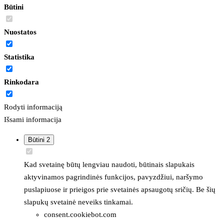
Būtini
Nuostatos
Statistika
Rinkodara
Rodyti informaciją
Išsami informacija
Būtini
2
Kad svetainę būtų lengviau naudoti, būtinais slapukais
aktyvinamos pagrindinės funkcijos, pavyzdžiui, naršymo
puslapiuose ir prieigos prie svetainės apsaugotų sričių. Be šių
slapukų svetainė neveiks tinkamai.
consent.cookiebot.com