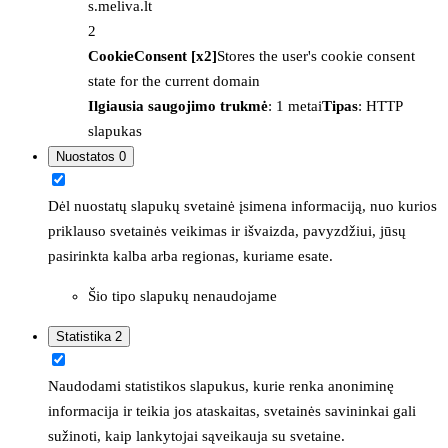
s.meliva.lt
2
CookieConsent [x2]
Stores the user's cookie consent
state for the current domain
Ilgiausia saugojimo trukmė
: 1 metai
Tipas
: HTTP
slapukas
Nuostatos
0
Dėl nuostatų slapukų svetainė įsimena informaciją, nuo kurios
priklauso svetainės veikimas ir išvaizda, pavyzdžiui, jūsų
pasirinkta kalba arba regionas, kuriame esate.
Šio tipo slapukų nenaudojame
Statistika
2
Naudodami statistikos slapukus, kurie renka anoniminę
informacija ir teikia jos ataskaitas, svetainės savininkai gali
sužinoti, kaip lankytojai sąveikauja su svetaine.