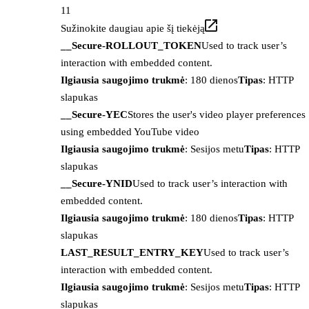
11
Sužinokite daugiau apie šį tiekėją
__Secure-ROLLOUT_TOKEN
Used to track user’s
interaction with embedded content.
Ilgiausia saugojimo trukmė
: 180 dienos
Tipas
: HTTP
slapukas
__Secure-YEC
Stores the user's video player preferences
using embedded YouTube video
Ilgiausia saugojimo trukmė
: Sesijos metu
Tipas
: HTTP
slapukas
__Secure-YNID
Used to track user’s interaction with
embedded content.
Ilgiausia saugojimo trukmė
: 180 dienos
Tipas
: HTTP
slapukas
LAST_RESULT_ENTRY_KEY
Used to track user’s
interaction with embedded content.
Ilgiausia saugojimo trukmė
: Sesijos metu
Tipas
: HTTP
slapukas