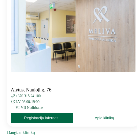
Alytus, Naujoji g. 76
+370 315 24 100
I-V 08:00-19:00
VI-VII Nedirbame
Registracija internetu
Apie kliniką
Daugiau klinikų