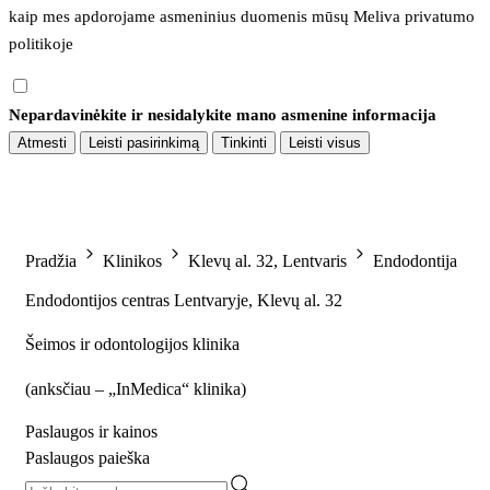
kaip mes apdorojame asmeninius duomenis mūsų 
Meliva privatumo 
politikoje
Nepardavinėkite ir nesidalykite mano asmenine informacija
Atmesti
Leisti pasirinkimą
Tinkinti
Leisti visus
Pradžia
Klinikos
Klevų al. 32, Lentvaris
Endodontija
Endodontijos centras Lentvaryje, Klevų al. 32
Šeimos ir odontologijos klinika
(
anksčiau – „InMedica“ klinika
)
Paslaugos ir kainos
Paslaugos paieška