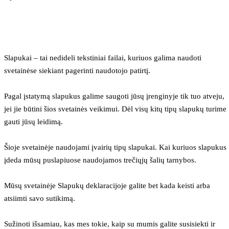
Slapukai – tai nedideli tekstiniai failai, kuriuos galima naudoti 
svetainėse siekiant pagerinti naudotojo patirtį.
Pagal įstatymą slapukus galime saugoti jūsų įrenginyje tik tuo atveju, 
jei jie būtini šios svetainės veikimui. Dėl visų kitų tipų slapukų turime 
gauti jūsų leidimą.
Šioje svetainėje naudojami įvairių tipų slapukai. Kai kuriuos slapukus 
įdeda mūsų puslapiuose naudojamos trečiųjų šalių tarnybos.
Mūsų svetainėje Slapukų deklaracijoje galite bet kada keisti arba 
atsiimti savo sutikimą.
Sužinoti išsamiau, kas mes tokie, kaip su mumis galite susisiekti ir 