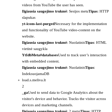
videos from YouTube the user has seen.
Ilgiausia saugojimo trukmė
: Sesijos metu
Tipas
: HTTP
slapukas
yt-icons-last-purged
Necessary for the implementation
and functionality of YouTube video-content on the
website.
Ilgiausia saugojimo trukmė
: Nuolatinis
Tipas
: HTML
vietinė saugykla
YtIdbMeta#databases
Used to track user’s interaction
with embedded content.
Ilgiausia saugojimo trukmė
: Nuolatinis
Tipas
:
IndeksuojamaDB
load.s.meliva.lt
2
_ga
Used to send data to Google Analytics about the
visitor's device and behavior. Tracks the visitor across
devices and marketing channels.
Ilgiausia saugojimo trukmė
: 2 metai
Tipas
: HTTP