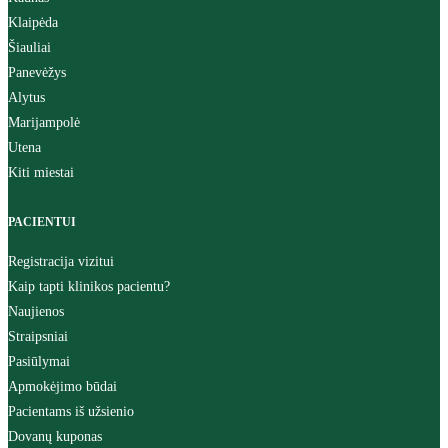
Klaipėda
Šiauliai
Panevėžys
Alytus
Marijampolė
Utena
Kiti miestai
PACIENTUI
Registracija vizitui
Kaip tapti klinikos pacientu?
Naujienos
Straipsniai
Pasiūlymai
Apmokėjimo būdai
Pacientams iš užsienio
Dovanų kuponas