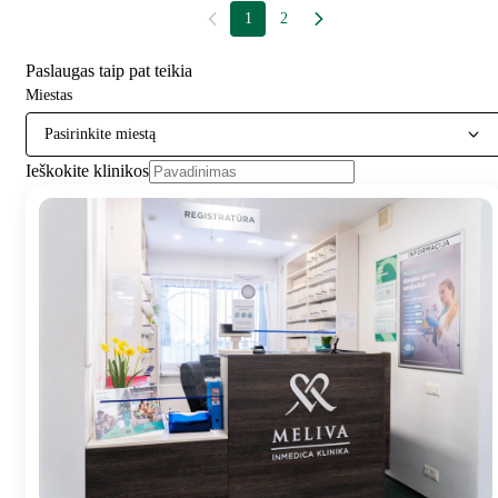
1
2
Paslaugas taip pat teikia
Miestas
Pasirinkite miestą
Ieškokite klinikos