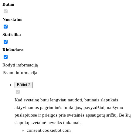
Būtini
Nuostatos
Statistika
Rinkodara
Rodyti informaciją
Išsami informacija
Būtini
2
Kad svetainę būtų lengviau naudoti, būtinais slapukais
aktyvinamos pagrindinės funkcijos, pavyzdžiui, naršymo
puslapiuose ir prieigos prie svetainės apsaugotų sričių. Be šių
slapukų svetainė neveiks tinkamai.
consent.cookiebot.com