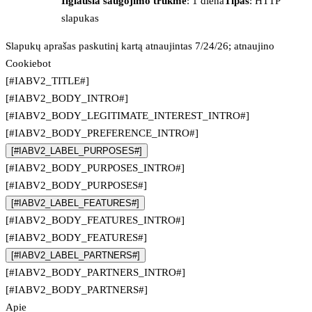
Ilgiausia saugojimo trukmė
: 1 diena
Tipas
: HTTP
slapukas
Slapukų aprašas paskutinį kartą atnaujintas 7/24/26; atnaujino
Cookiebot
[#IABV2_TITLE#]
[#IABV2_BODY_INTRO#]
[#IABV2_BODY_LEGITIMATE_INTEREST_INTRO#]
[#IABV2_BODY_PREFERENCE_INTRO#]
[#IABV2_LABEL_PURPOSES#]
[#IABV2_BODY_PURPOSES_INTRO#]
[#IABV2_BODY_PURPOSES#]
[#IABV2_LABEL_FEATURES#]
[#IABV2_BODY_FEATURES_INTRO#]
[#IABV2_BODY_FEATURES#]
[#IABV2_LABEL_PARTNERS#]
[#IABV2_BODY_PARTNERS_INTRO#]
[#IABV2_BODY_PARTNERS#]
Apie