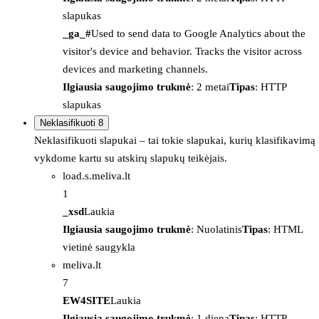
slapukas
_ga_#
Used to send data to Google Analytics about the
visitor's device and behavior. Tracks the visitor across
devices and marketing channels.
Ilgiausia saugojimo trukmė
: 2 metai
Tipas
: HTTP
slapukas
Neklasifikuoti
8
Neklasifikuoti slapukai – tai tokie slapukai, kurių klasifikavimą
vykdome kartu su atskirų slapukų teikėjais.
load.s.meliva.lt
1
_xsd
Laukia
Ilgiausia saugojimo trukmė
: Nuolatinis
Tipas
: HTML
vietinė saugykla
meliva.lt
7
EW4SITE
Laukia
Ilgiausia saugojimo trukmė
: 1 diena
Tipas
: HTTP