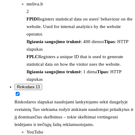
meliva.lt
2
FPID
Registers statistical data on users' behaviour on the
website. Used for internal analytics by the website
operator.
Ilgiausia saugojimo trukmė
: 400 dienos
Tipas
: HTTP
slapukas
FPLC
Registers a unique ID that is used to generate
statistical data on how the visitor uses the website.
Ilgiausia saugojimo trukmė
: 1 diena
Tipas
: HTTP
slapukas
Rinkodara
13
Rinkodaros slapukai naudojami lankytojams sekti daugelyje
svetainių Tuo siekiama rodyti atskiram naudotojui pritaikytus ir
jį dominančius skelbimus – tokie skelbimai vertingesni
leidėjams ir trečiųjų šalių reklamuotojams.
YouTube