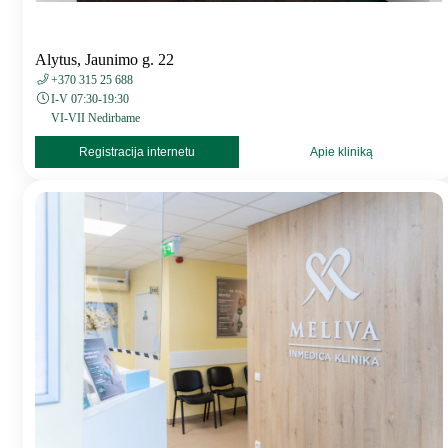
Alytus, Jaunimo g. 22
+370 315 25 688
I-V 07:30-19:30
VI-VII Nedirbame
Registracija internetu
Apie kliniką