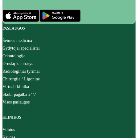
PASLAUGOS
Šeimos medicina
Gydytojai specialistai
Odontologija
Druskų kambarys
Radiologiniai tyrimai
Chirurgija / Ligoninė
Virtuali klinika
Skubi pagalba 24/7
Visos paslaugos
KLINIKOS
Vilnius
Kaunas