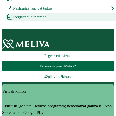
Paslaugas taip pat teikia
Registracija internetu
Registracija vizitui
Prisirašyti prie „Meliva“
Užpildyti užklausą
Virtuali klinika
Atsisiųsti „Meliva Lietuva“ programėlę nemokamai galima iš „App
Store“ arba „Google Play“.