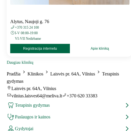
Alytus, Naujoji g. 76
+370 315 24 100
I-V 08:00-19:00
VI-VII Nedirbame
Registracija internetu
Apie kliniką
Daugiau klinikų
Pradžia
Klinikos
Laisvės pr. 64A, Vilnius
Terapinis
gydymas
Laisvės pr. 64A, Vilnius
vilnius.laisves64@meliva.lt
+370 620 33383
Terapinis gydymas
Paslaugos ir kainos
Gydytojai