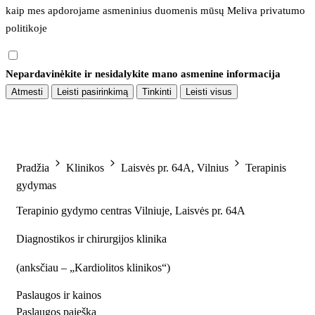
kaip mes apdorojame asmeninius duomenis mūsų 
Meliva privatumo 
politikoje
Nepardavinėkite ir nesidalykite mano asmenine informacija
Atmesti
Leisti pasirinkimą
Tinkinti
Leisti visus
Pradžia
Klinikos
Laisvės pr. 64A, Vilnius
Terapinis
gydymas
Terapinio gydymo centras Vilniuje, Laisvės pr. 64A
Diagnostikos ir chirurgijos klinika
(
anksčiau – „Kardiolitos klinikos“
)
Paslaugos ir kainos
Paslaugos paieška