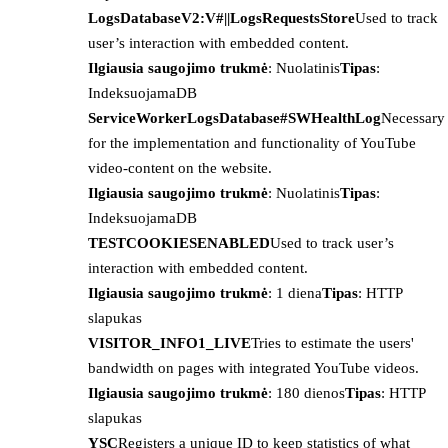
LogsDatabaseV2:V#||LogsRequestsStore
Used to track
user’s interaction with embedded content.
Ilgiausia saugojimo trukmė
: Nuolatinis
Tipas
:
IndeksuojamaDB
ServiceWorkerLogsDatabase#SWHealthLog
Necessary
for the implementation and functionality of YouTube
video-content on the website.
Ilgiausia saugojimo trukmė
: Nuolatinis
Tipas
:
IndeksuojamaDB
TESTCOOKIESENABLED
Used to track user’s
interaction with embedded content.
Ilgiausia saugojimo trukmė
: 1 diena
Tipas
: HTTP
slapukas
VISITOR_INFO1_LIVE
Tries to estimate the users'
bandwidth on pages with integrated YouTube videos.
Ilgiausia saugojimo trukmė
: 180 dienos
Tipas
: HTTP
slapukas
YSC
Registers a unique ID to keep statistics of what