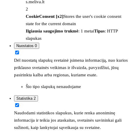
s.meliva.lt
2
CookieConsent [x2]
Stores the user's cookie consent
state for the current domain
Ilgiausia saugojimo trukmė
: 1 metai
Tipas
: HTTP
slapukas
Nuostatos
0
Dėl nuostatų slapukų svetainė įsimena informaciją, nuo kurios
priklauso svetainės veikimas ir išvaizda, pavyzdžiui, jūsų
pasirinkta kalba arba regionas, kuriame esate.
Šio tipo slapukų nenaudojame
Statistika
2
Naudodami statistikos slapukus, kurie renka anoniminę
informacija ir teikia jos ataskaitas, svetainės savininkai gali
sužinoti, kaip lankytojai sąveikauja su svetaine.