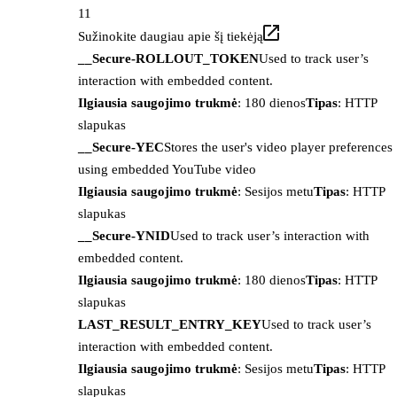
11
Sužinokite daugiau apie šį tiekėją
__Secure-ROLLOUT_TOKEN
Used to track user’s
interaction with embedded content.
Ilgiausia saugojimo trukmė
: 180 dienos
Tipas
: HTTP
slapukas
__Secure-YEC
Stores the user's video player preferences
using embedded YouTube video
Ilgiausia saugojimo trukmė
: Sesijos metu
Tipas
: HTTP
slapukas
__Secure-YNID
Used to track user’s interaction with
embedded content.
Ilgiausia saugojimo trukmė
: 180 dienos
Tipas
: HTTP
slapukas
LAST_RESULT_ENTRY_KEY
Used to track user’s
interaction with embedded content.
Ilgiausia saugojimo trukmė
: Sesijos metu
Tipas
: HTTP
slapukas