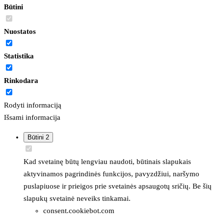
Būtini
Nuostatos
Statistika
Rinkodara
Rodyti informaciją
Išsami informacija
Būtini
2
Kad svetainę būtų lengviau naudoti, būtinais slapukais
aktyvinamos pagrindinės funkcijos, pavyzdžiui, naršymo
puslapiuose ir prieigos prie svetainės apsaugotų sričių. Be šių
slapukų svetainė neveiks tinkamai.
consent.cookiebot.com