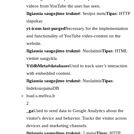
videos from YouTube the user has seen.
Ilgiausia saugojimo trukmė
: Sesijos metu
Tipas
: HTTP
slapukas
yt-icons-last-purged
Necessary for the implementation
and functionality of YouTube video-content on the
website.
Ilgiausia saugojimo trukmė
: Nuolatinis
Tipas
: HTML
vietinė saugykla
YtIdbMeta#databases
Used to track user’s interaction
with embedded content.
Ilgiausia saugojimo trukmė
: Nuolatinis
Tipas
:
IndeksuojamaDB
load.s.meliva.lt
2
_ga
Used to send data to Google Analytics about the
visitor's device and behavior. Tracks the visitor across
devices and marketing channels.
Ilgiausia saugojimo trukmė
: 2 metai
Tipas
: HTTP