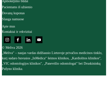
Apmokėjimo būdai
Pacientams iš užsienio
Dovanų kuponas
Slauga namuose
Apie mus
Kontaktai ir rekvizitai
© Meliva 2026
„Meliva“ – naujas vardas didžiausio Lietuvoje privačios medicinos tinklo,
kurį sudaro buvusios „InMedica“ šeimos klinikos, „Kardiolitos klinikos“,
„VIC odontologijos klinikos“, „Panevėžio odontologai“ bei Druskininkų
Pušyno klinika.