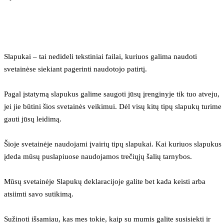
Slapukai – tai nedideli tekstiniai failai, kuriuos galima naudoti 
svetainėse siekiant pagerinti naudotojo patirtį.
Pagal įstatymą slapukus galime saugoti jūsų įrenginyje tik tuo atveju, 
jei jie būtini šios svetainės veikimui. Dėl visų kitų tipų slapukų turime 
gauti jūsų leidimą.
Šioje svetainėje naudojami įvairių tipų slapukai. Kai kuriuos slapukus 
įdeda mūsų puslapiuose naudojamos trečiųjų šalių tarnybos.
Mūsų svetainėje Slapukų deklaracijoje galite bet kada keisti arba 
atsiimti savo sutikimą.
Sužinoti išsamiau, kas mes tokie, kaip su mumis galite susisiekti ir 