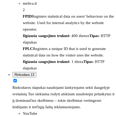
meliva.lt
2
FPID
Registers statistical data on users' behaviour on the
website. Used for internal analytics by the website
operator.
Ilgiausia saugojimo trukmė
: 400 dienos
Tipas
: HTTP
slapukas
FPLC
Registers a unique ID that is used to generate
statistical data on how the visitor uses the website.
Ilgiausia saugojimo trukmė
: 1 diena
Tipas
: HTTP
slapukas
Rinkodara
13
Rinkodaros slapukai naudojami lankytojams sekti daugelyje
svetainių Tuo siekiama rodyti atskiram naudotojui pritaikytus ir
jį dominančius skelbimus – tokie skelbimai vertingesni
leidėjams ir trečiųjų šalių reklamuotojams.
YouTube