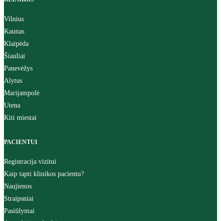
Vilnius
Kaunas
Klaipėda
Šiauliai
Panevėžys
Alytus
Marijampolė
Utena
Kiti miestai
PACIENTUI
Registracija vizitui
Kaip tapti klinikos pacientu?
Naujienos
Straipsniai
Pasiūlymai