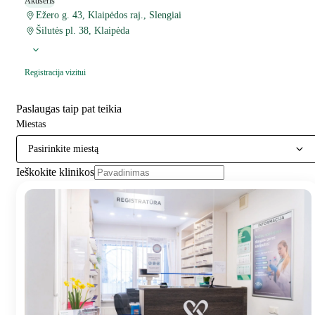
Akušeris
Ežero g. 43, Klaipėdos raj., Slengiai
Šilutės pl. 38, Klaipėda
Registracija vizitui
Paslaugas taip pat teikia
Miestas
Pasirinkite miestą
Ieškokite klinikos