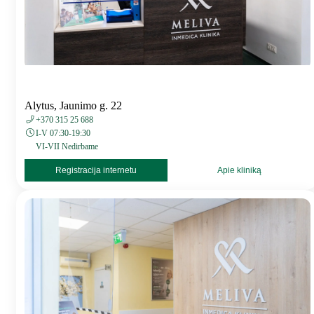
Alytus, Jaunimo g. 22
+370 315 25 688
I-V 07:30-19:30
VI-VII Nedirbame
Registracija internetu
Apie kliniką