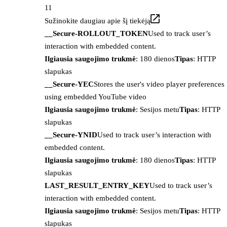
11
Sužinokite daugiau apie šį tiekėją
__Secure-ROLLOUT_TOKEN
Used to track user’s
interaction with embedded content.
Ilgiausia saugojimo trukmė
: 180 dienos
Tipas
: HTTP
slapukas
__Secure-YEC
Stores the user's video player preferences
using embedded YouTube video
Ilgiausia saugojimo trukmė
: Sesijos metu
Tipas
: HTTP
slapukas
__Secure-YNID
Used to track user’s interaction with
embedded content.
Ilgiausia saugojimo trukmė
: 180 dienos
Tipas
: HTTP
slapukas
LAST_RESULT_ENTRY_KEY
Used to track user’s
interaction with embedded content.
Ilgiausia saugojimo trukmė
: Sesijos metu
Tipas
: HTTP
slapukas