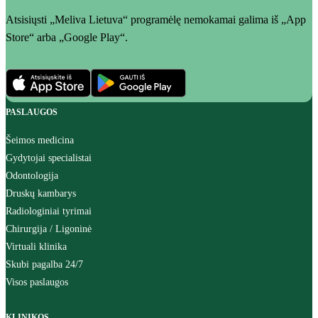
Atsisiųsti „Meliva Lietuva“ programėlę nemokamai galima iš „App
Store“ arba „Google Play“.
PASLAUGOS
Šeimos medicina
Gydytojai specialistai
Odontologija
Druskų kambarys
Radiologiniai tyrimai
Chirurgija / Ligoninė
Virtuali klinika
Skubi pagalba 24/7
Visos paslaugos
KLINIKOS