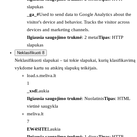
slapukas
_ga_#
Used to send data to Google Analytics about the
visitor's device and behavior. Tracks the visitor across
devices and marketing channels.
Ilgiausia saugojimo trukmė
: 2 metai
Tipas
: HTTP
slapukas
Neklasifikuoti
8
Neklasifikuoti slapukai – tai tokie slapukai, kurių klasifikavimą
vykdome kartu su atskirų slapukų teikėjais.
load.s.meliva.lt
1
_xsd
Laukia
Ilgiausia saugojimo trukmė
: Nuolatinis
Tipas
: HTML
vietinė saugykla
meliva.lt
7
EW4SITE
Laukia
Ilgiausia saugojimo trukmė
: 1 diena
Tipas
: HTTP