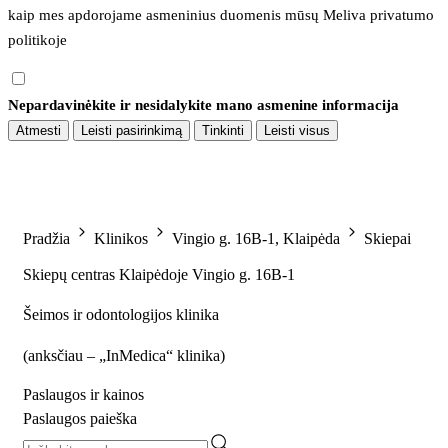
kaip mes apdorojame asmeninius duomenis mūsų 
Meliva privatumo 
politikoje
Nepardavinėkite ir nesidalykite mano asmenine informacija
Atmesti
Leisti pasirinkimą
Tinkinti
Leisti visus
Pradžia
Klinikos
Vingio g. 16B-1, Klaipėda
Skiepai
Skiepų centras Klaipėdoje Vingio g. 16B-1
Šeimos ir odontologijos klinika
(
anksčiau – „InMedica“ klinika
)
Paslaugos ir kainos
Paslaugos paieška