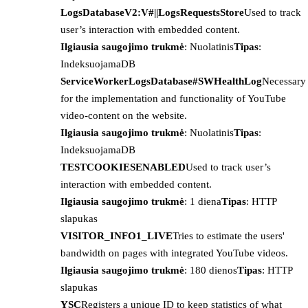
LogsDatabaseV2:V#||LogsRequestsStore
Used to track
user’s interaction with embedded content.
Ilgiausia saugojimo trukmė
: Nuolatinis
Tipas
:
IndeksuojamaDB
ServiceWorkerLogsDatabase#SWHealthLog
Necessary
for the implementation and functionality of YouTube
video-content on the website.
Ilgiausia saugojimo trukmė
: Nuolatinis
Tipas
:
IndeksuojamaDB
TESTCOOKIESENABLED
Used to track user’s
interaction with embedded content.
Ilgiausia saugojimo trukmė
: 1 diena
Tipas
: HTTP
slapukas
VISITOR_INFO1_LIVE
Tries to estimate the users'
bandwidth on pages with integrated YouTube videos.
Ilgiausia saugojimo trukmė
: 180 dienos
Tipas
: HTTP
slapukas
YSC
Registers a unique ID to keep statistics of what