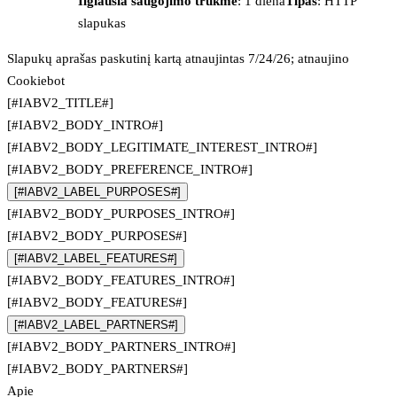
Ilgiausia saugojimo trukmė
: 1 diena
Tipas
: HTTP
slapukas
Slapukų aprašas paskutinį kartą atnaujintas 7/24/26; atnaujino
Cookiebot
[#IABV2_TITLE#]
[#IABV2_BODY_INTRO#]
[#IABV2_BODY_LEGITIMATE_INTEREST_INTRO#]
[#IABV2_BODY_PREFERENCE_INTRO#]
[#IABV2_LABEL_PURPOSES#]
[#IABV2_BODY_PURPOSES_INTRO#]
[#IABV2_BODY_PURPOSES#]
[#IABV2_LABEL_FEATURES#]
[#IABV2_BODY_FEATURES_INTRO#]
[#IABV2_BODY_FEATURES#]
[#IABV2_LABEL_PARTNERS#]
[#IABV2_BODY_PARTNERS_INTRO#]
[#IABV2_BODY_PARTNERS#]
Apie