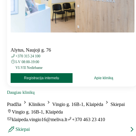
Alytus, Naujoji g. 76
+370 315 24 100
I-V 08:00-19:00
VI-VII Nedirbame
Registracija internetu
Apie kliniką
Daugiau klinikų
Pradžia
Klinikos
Vingio g. 16B-1, Klaipėda
Skiepai
Vingio g. 16B-1, Klaipėda
klaipeda.vingio16@meliva.lt
+370 463 23 410
Skiepai