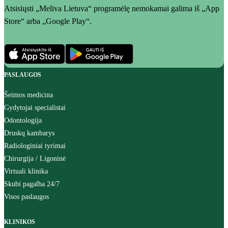
Atsisiųsti „Meliva Lietuva“ programėlę nemokamai galima iš „App
Store“ arba „Google Play“.
PASLAUGOS
Šeimos medicina
Gydytojai specialistai
Odontologija
Druskų kambarys
Radiologiniai tyrimai
Chirurgija / Ligoninė
Virtuali klinika
Skubi pagalba 24/7
Visos paslaugos
KLINIKOS