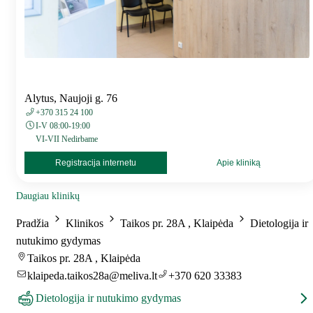
Alytus, Naujoji g. 76
+370 315 24 100
I-V 08:00-19:00
VI-VII Nedirbame
Registracija internetu
Apie kliniką
Daugiau klinikų
Pradžia
Klinikos
Taikos pr. 28A , Klaipėda
Dietologija ir
nutukimo gydymas
Taikos pr. 28A , Klaipėda
klaipeda.taikos28a@meliva.lt
+370 620 33383
Dietologija ir nutukimo gydymas