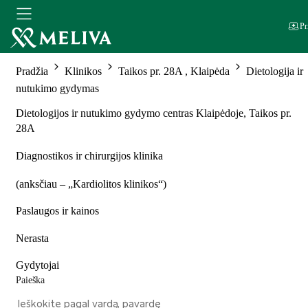
Pr
Pradžia
Klinikos
Taikos pr. 28A , Klaipėda
Dietologija ir
nutukimo gydymas
Dietologijos ir nutukimo gydymo centras Klaipėdoje, Taikos pr.
28A
Diagnostikos ir chirurgijos klinika
(
anksčiau – „Kardiolitos klinikos“
)
Paslaugos ir kainos
Nerasta
Gydytojai
Paieška