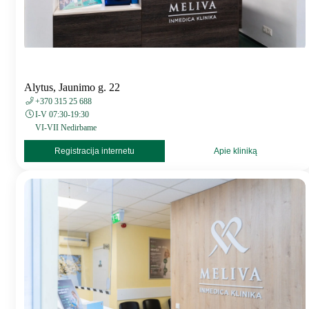
Alytus, Jaunimo g. 22
+370 315 25 688
I-V 07:30-19:30
VI-VII Nedirbame
Registracija internetu
Apie kliniką