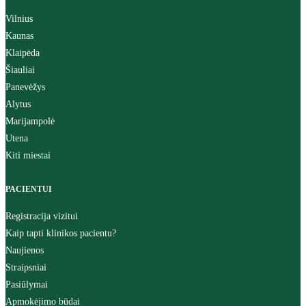
Vilnius
Kaunas
Klaipėda
Šiauliai
Panevėžys
Alytus
Marijampolė
Utena
Kiti miestai
PACIENTUI
Registracija vizitui
Kaip tapti klinikos pacientu?
Naujienos
Straipsniai
Pasiūlymai
Apmokėjimo būdai