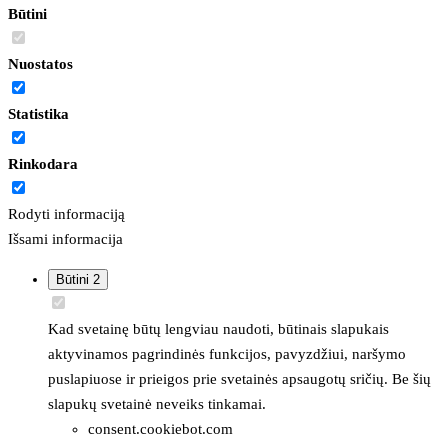
Būtini
Nuostatos
Statistika
Rinkodara
Rodyti informaciją
Išsami informacija
Būtini
2
Kad svetainę būtų lengviau naudoti, būtinais slapukais
aktyvinamos pagrindinės funkcijos, pavyzdžiui, naršymo
puslapiuose ir prieigos prie svetainės apsaugotų sričių. Be šių
slapukų svetainė neveiks tinkamai.
consent.cookiebot.com