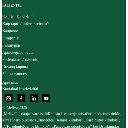
PACIENTUI
Registracija vizitui
Kaip tapti klinikos pacientu?
Naujienos
Straipsniai
Pasiūlymai
Apmokėjimo būdai
Pacientams iš užsienio
Dovanų kuponas
Slauga namuose
Apie mus
Kontaktai ir rekvizitai
© Meliva 2026
„Meliva“ – naujas vardas didžiausio Lietuvoje privačios medicinos tinklo,
kurį sudaro buvusios „InMedica“ šeimos klinikos, „Kardiolitos klinikos“,
„VIC odontologijos klinikos“, „Panevėžio odontologai“ bei Druskininkų