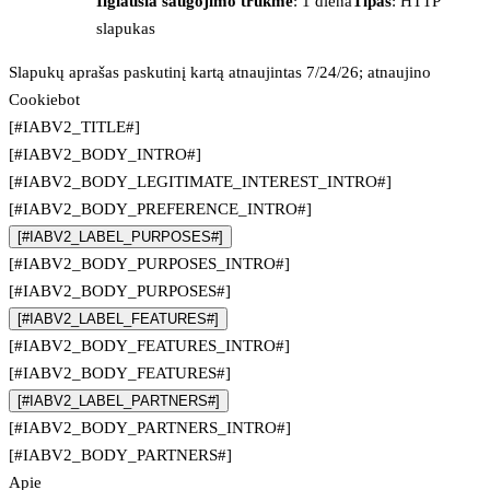
Ilgiausia saugojimo trukmė
: 1 diena
Tipas
: HTTP
slapukas
Slapukų aprašas paskutinį kartą atnaujintas 7/24/26; atnaujino
Cookiebot
[#IABV2_TITLE#]
[#IABV2_BODY_INTRO#]
[#IABV2_BODY_LEGITIMATE_INTEREST_INTRO#]
[#IABV2_BODY_PREFERENCE_INTRO#]
[#IABV2_LABEL_PURPOSES#]
[#IABV2_BODY_PURPOSES_INTRO#]
[#IABV2_BODY_PURPOSES#]
[#IABV2_LABEL_FEATURES#]
[#IABV2_BODY_FEATURES_INTRO#]
[#IABV2_BODY_FEATURES#]
[#IABV2_LABEL_PARTNERS#]
[#IABV2_BODY_PARTNERS_INTRO#]
[#IABV2_BODY_PARTNERS#]
Apie