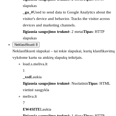
slapukas
_ga_#
Used to send data to Google Analytics about the
visitor's device and behavior. Tracks the visitor across
devices and marketing channels.
Ilgiausia saugojimo trukmė
: 2 metai
Tipas
: HTTP
slapukas
Neklasifikuoti
8
Neklasifikuoti slapukai – tai tokie slapukai, kurių klasifikavimą
vykdome kartu su atskirų slapukų teikėjais.
load.s.meliva.lt
1
_xsd
Laukia
Ilgiausia saugojimo trukmė
: Nuolatinis
Tipas
: HTML
vietinė saugykla
meliva.lt
7
EW4SITE
Laukia
Ilgiausia saugojimo trukmė
: 1 diena
Tipas
: HTTP