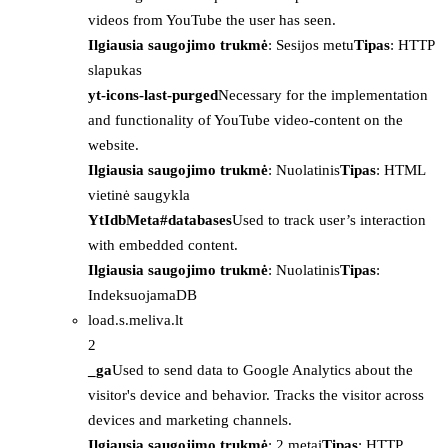
videos from YouTube the user has seen.
Ilgiausia saugojimo trukmė
: Sesijos metu
Tipas
: HTTP
slapukas
yt-icons-last-purged
Necessary for the implementation
and functionality of YouTube video-content on the
website.
Ilgiausia saugojimo trukmė
: Nuolatinis
Tipas
: HTML
vietinė saugykla
YtIdbMeta#databases
Used to track user’s interaction
with embedded content.
Ilgiausia saugojimo trukmė
: Nuolatinis
Tipas
:
IndeksuojamaDB
load.s.meliva.lt
2
_ga
Used to send data to Google Analytics about the
visitor's device and behavior. Tracks the visitor across
devices and marketing channels.
Ilgiausia saugojimo trukmė
: 2 metai
Tipas
: HTTP