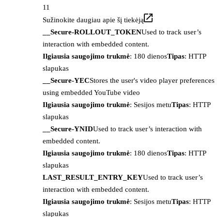
11
Sužinokite daugiau apie šį tiekėją
__Secure-ROLLOUT_TOKEN
Used to track user’s
interaction with embedded content.
Ilgiausia saugojimo trukmė
: 180 dienos
Tipas
: HTTP
slapukas
__Secure-YEC
Stores the user's video player preferences
using embedded YouTube video
Ilgiausia saugojimo trukmė
: Sesijos metu
Tipas
: HTTP
slapukas
__Secure-YNID
Used to track user’s interaction with
embedded content.
Ilgiausia saugojimo trukmė
: 180 dienos
Tipas
: HTTP
slapukas
LAST_RESULT_ENTRY_KEY
Used to track user’s
interaction with embedded content.
Ilgiausia saugojimo trukmė
: Sesijos metu
Tipas
: HTTP
slapukas