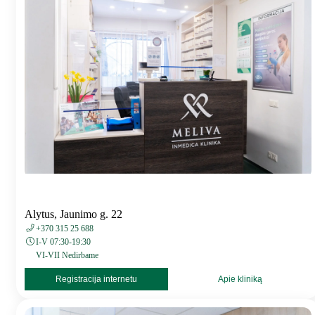
Alytus, Jaunimo g. 22
+370 315 25 688
I-V 07:30-19:30
VI-VII Nedirbame
Registracija internetu
Apie kliniką