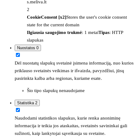
s.meliva.lt
2
CookieConsent [x2]
Stores the user's cookie consent
state for the current domain
Ilgiausia saugojimo trukmė
: 1 metai
Tipas
: HTTP
slapukas
Nuostatos
0
Dėl nuostatų slapukų svetainė įsimena informaciją, nuo kurios
priklauso svetainės veikimas ir išvaizda, pavyzdžiui, jūsų
pasirinkta kalba arba regionas, kuriame esate.
Šio tipo slapukų nenaudojame
Statistika
2
Naudodami statistikos slapukus, kurie renka anoniminę
informacija ir teikia jos ataskaitas, svetainės savininkai gali
sužinoti, kaip lankytojai sąveikauja su svetaine.