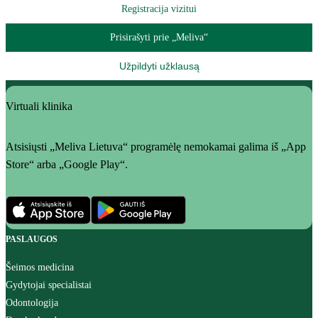
Registracija vizitui
Prisirašyti prie „Meliva“
Užpildyti užklausą
Virtuali klinika
Atsisiųsti „Meliva Lietuva“ programėlę nemokamai galima iš „App
Store“ arba „Google Play“.
PASLAUGOS
Šeimos medicina
Gydytojai specialistai
Odontologija