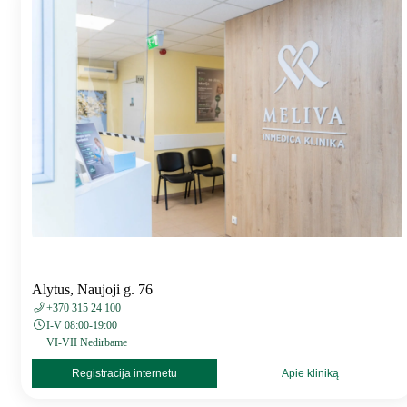
Alytus, Naujoji g. 76
+370 315 24 100
I-V 08:00-19:00
VI-VII Nedirbame
Registracija internetu
Apie kliniką