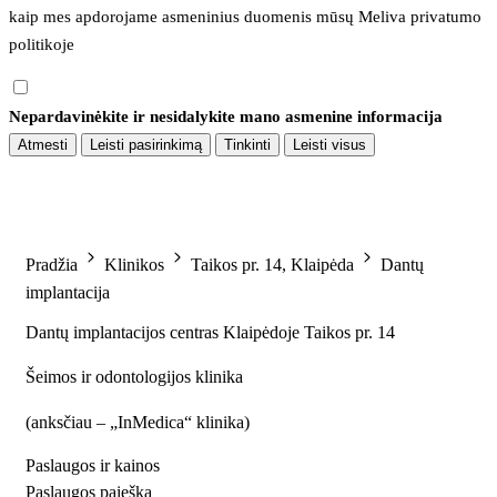
kaip mes apdorojame asmeninius duomenis mūsų 
Meliva privatumo 
politikoje
Nepardavinėkite ir nesidalykite mano asmenine informacija
Atmesti
Leisti pasirinkimą
Tinkinti
Leisti visus
Pradžia
Klinikos
Taikos pr. 14, Klaipėda
Dantų
implantacija
Dantų implantacijos centras Klaipėdoje Taikos pr. 14
Šeimos ir odontologijos klinika
(
anksčiau – „InMedica“ klinika
)
Paslaugos ir kainos
Paslaugos paieška