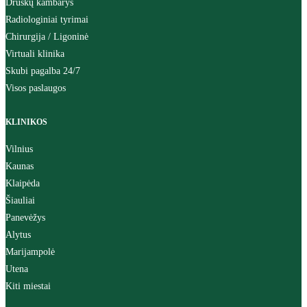
Druskų kambarys
Radiologiniai tyrimai
Chirurgija / Ligoninė
Virtuali klinika
Skubi pagalba 24/7
Visos paslaugos
KLINIKOS
Vilnius
Kaunas
Klaipėda
Šiauliai
Panevėžys
Alytus
Marijampolė
Utena
Kiti miestai