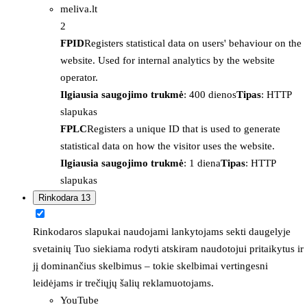
meliva.lt
2
FPID
Registers statistical data on users' behaviour on the
website. Used for internal analytics by the website
operator.
Ilgiausia saugojimo trukmė
: 400 dienos
Tipas
: HTTP
slapukas
FPLC
Registers a unique ID that is used to generate
statistical data on how the visitor uses the website.
Ilgiausia saugojimo trukmė
: 1 diena
Tipas
: HTTP
slapukas
Rinkodara
13
Rinkodaros slapukai naudojami lankytojams sekti daugelyje
svetainių Tuo siekiama rodyti atskiram naudotojui pritaikytus ir
jį dominančius skelbimus – tokie skelbimai vertingesni
leidėjams ir trečiųjų šalių reklamuotojams.
YouTube