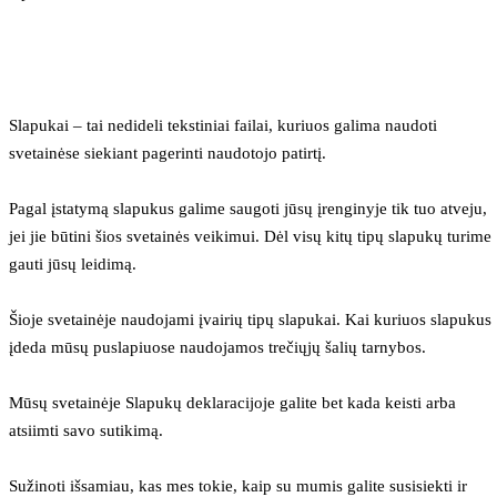
Slapukai – tai nedideli tekstiniai failai, kuriuos galima naudoti 
svetainėse siekiant pagerinti naudotojo patirtį.
Pagal įstatymą slapukus galime saugoti jūsų įrenginyje tik tuo atveju, 
jei jie būtini šios svetainės veikimui. Dėl visų kitų tipų slapukų turime 
gauti jūsų leidimą.
Šioje svetainėje naudojami įvairių tipų slapukai. Kai kuriuos slapukus 
įdeda mūsų puslapiuose naudojamos trečiųjų šalių tarnybos.
Mūsų svetainėje Slapukų deklaracijoje galite bet kada keisti arba 
atsiimti savo sutikimą.
Sužinoti išsamiau, kas mes tokie, kaip su mumis galite susisiekti ir 