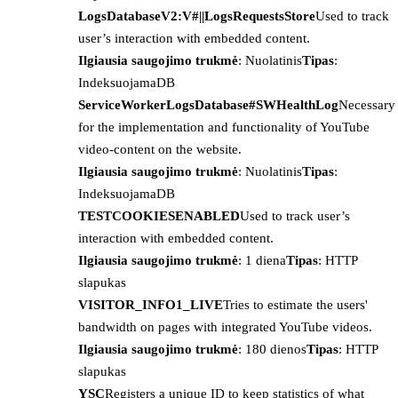
LogsDatabaseV2:V#||LogsRequestsStore
Used to track
user’s interaction with embedded content.
Ilgiausia saugojimo trukmė
: Nuolatinis
Tipas
:
IndeksuojamaDB
ServiceWorkerLogsDatabase#SWHealthLog
Necessary
for the implementation and functionality of YouTube
video-content on the website.
Ilgiausia saugojimo trukmė
: Nuolatinis
Tipas
:
IndeksuojamaDB
TESTCOOKIESENABLED
Used to track user’s
interaction with embedded content.
Ilgiausia saugojimo trukmė
: 1 diena
Tipas
: HTTP
slapukas
VISITOR_INFO1_LIVE
Tries to estimate the users'
bandwidth on pages with integrated YouTube videos.
Ilgiausia saugojimo trukmė
: 180 dienos
Tipas
: HTTP
slapukas
YSC
Registers a unique ID to keep statistics of what