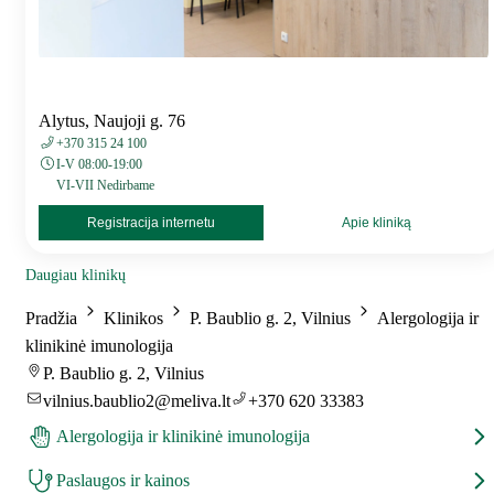
Alytus, Naujoji g. 76
+370 315 24 100
I-V 08:00-19:00
VI-VII Nedirbame
Registracija internetu
Apie kliniką
Daugiau klinikų
Pradžia
Klinikos
P. Baublio g. 2, Vilnius
Alergologija ir
klinikinė imunologija
P. Baublio g. 2, Vilnius
vilnius.baublio2@meliva.lt
+370 620 33383
Alergologija ir klinikinė imunologija
Paslaugos ir kainos