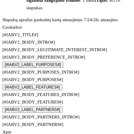
Ilgiausia saugojimo trukmė
: 1 diena
Tipas
: HTTP
slapukas
Slapukų aprašas paskutinį kartą atnaujintas 7/24/26; atnaujino
Cookiebot
[#IABV2_TITLE#]
[#IABV2_BODY_INTRO#]
[#IABV2_BODY_LEGITIMATE_INTEREST_INTRO#]
[#IABV2_BODY_PREFERENCE_INTRO#]
[#IABV2_LABEL_PURPOSES#]
[#IABV2_BODY_PURPOSES_INTRO#]
[#IABV2_BODY_PURPOSES#]
[#IABV2_LABEL_FEATURES#]
[#IABV2_BODY_FEATURES_INTRO#]
[#IABV2_BODY_FEATURES#]
[#IABV2_LABEL_PARTNERS#]
[#IABV2_BODY_PARTNERS_INTRO#]
[#IABV2_BODY_PARTNERS#]
Apie