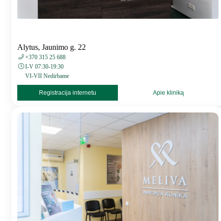
Alytus, Jaunimo g. 22
+370 315 25 688
I-V 07:30-19:30
VI-VII Nedirbame
Registracija internetu
Apie kliniką