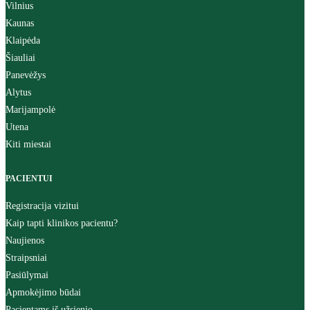
Vilnius
Kaunas
Klaipėda
Šiauliai
Panevėžys
Alytus
Marijampolė
Utena
Kiti miestai
PACIENTUI
Registracija vizitui
Kaip tapti klinikos pacientu?
Naujienos
Straipsniai
Pasiūlymai
Apmokėjimo būdai
Pacientams iš užsienio