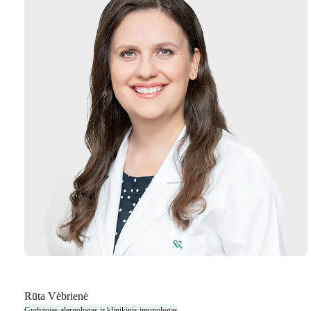
Rūta Vėbrienė
Gydytojas alergologas ir klinikinis imunologas