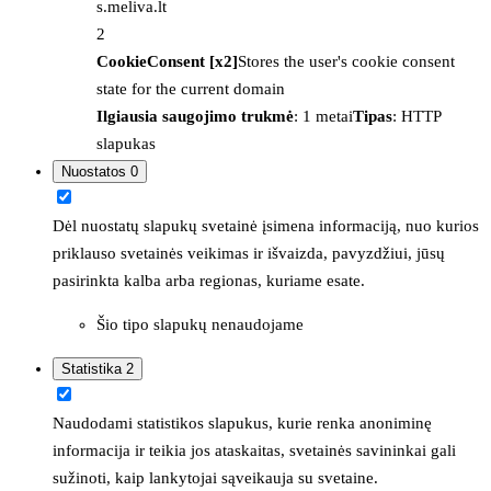
s.meliva.lt
2
CookieConsent [x2]
Stores the user's cookie consent
state for the current domain
Ilgiausia saugojimo trukmė
: 1 metai
Tipas
: HTTP
slapukas
Nuostatos
0
Dėl nuostatų slapukų svetainė įsimena informaciją, nuo kurios
priklauso svetainės veikimas ir išvaizda, pavyzdžiui, jūsų
pasirinkta kalba arba regionas, kuriame esate.
Šio tipo slapukų nenaudojame
Statistika
2
Naudodami statistikos slapukus, kurie renka anoniminę
informacija ir teikia jos ataskaitas, svetainės savininkai gali
sužinoti, kaip lankytojai sąveikauja su svetaine.