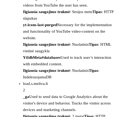
videos from YouTube the user has seen.
Ilgiausia saugojimo trukmė
: Sesijos metu
Tipas
: HTTP
slapukas
yt-icons-last-purged
Necessary for the implementation
and functionality of YouTube video-content on the
website.
Ilgiausia saugojimo trukmė
: Nuolatinis
Tipas
: HTML
vietinė saugykla
YtIdbMeta#databases
Used to track user’s interaction
with embedded content.
Ilgiausia saugojimo trukmė
: Nuolatinis
Tipas
:
IndeksuojamaDB
load.s.meliva.lt
2
_ga
Used to send data to Google Analytics about the
visitor's device and behavior. Tracks the visitor across
devices and marketing channels.
Ilgiausia saugojimo trukmė
: 2 metai
Tipas
: HTTP