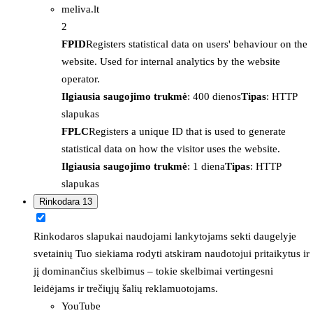
meliva.lt
2
FPID
Registers statistical data on users' behaviour on the
website. Used for internal analytics by the website
operator.
Ilgiausia saugojimo trukmė
: 400 dienos
Tipas
: HTTP
slapukas
FPLC
Registers a unique ID that is used to generate
statistical data on how the visitor uses the website.
Ilgiausia saugojimo trukmė
: 1 diena
Tipas
: HTTP
slapukas
Rinkodara
13
Rinkodaros slapukai naudojami lankytojams sekti daugelyje
svetainių Tuo siekiama rodyti atskiram naudotojui pritaikytus ir
jį dominančius skelbimus – tokie skelbimai vertingesni
leidėjams ir trečiųjų šalių reklamuotojams.
YouTube