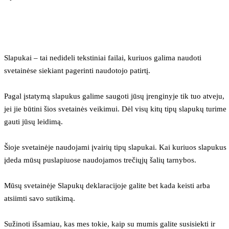
Slapukai – tai nedideli tekstiniai failai, kuriuos galima naudoti 
svetainėse siekiant pagerinti naudotojo patirtį.
Pagal įstatymą slapukus galime saugoti jūsų įrenginyje tik tuo atveju, 
jei jie būtini šios svetainės veikimui. Dėl visų kitų tipų slapukų turime 
gauti jūsų leidimą.
Šioje svetainėje naudojami įvairių tipų slapukai. Kai kuriuos slapukus 
įdeda mūsų puslapiuose naudojamos trečiųjų šalių tarnybos.
Mūsų svetainėje Slapukų deklaracijoje galite bet kada keisti arba 
atsiimti savo sutikimą.
Sužinoti išsamiau, kas mes tokie, kaip su mumis galite susisiekti ir 