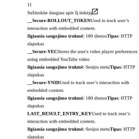
11
Sužinokite daugiau apie šį tiekėją
__Secure-ROLLOUT_TOKEN
Used to track user’s
interaction with embedded content.
Ilgiausia saugojimo trukmė
: 180 dienos
Tipas
: HTTP
slapukas
__Secure-YEC
Stores the user's video player preferences
using embedded YouTube video
Ilgiausia saugojimo trukmė
: Sesijos metu
Tipas
: HTTP
slapukas
__Secure-YNID
Used to track user’s interaction with
embedded content.
Ilgiausia saugojimo trukmė
: 180 dienos
Tipas
: HTTP
slapukas
LAST_RESULT_ENTRY_KEY
Used to track user’s
interaction with embedded content.
Ilgiausia saugojimo trukmė
: Sesijos metu
Tipas
: HTTP
slapukas