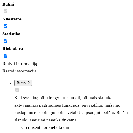
Būtini
Nuostatos
Statistika
Rinkodara
Rodyti informaciją
Išsami informacija
Būtini
2
Kad svetainę būtų lengviau naudoti, būtinais slapukais
aktyvinamos pagrindinės funkcijos, pavyzdžiui, naršymo
puslapiuose ir prieigos prie svetainės apsaugotų sričių. Be šių
slapukų svetainė neveiks tinkamai.
consent.cookiebot.com