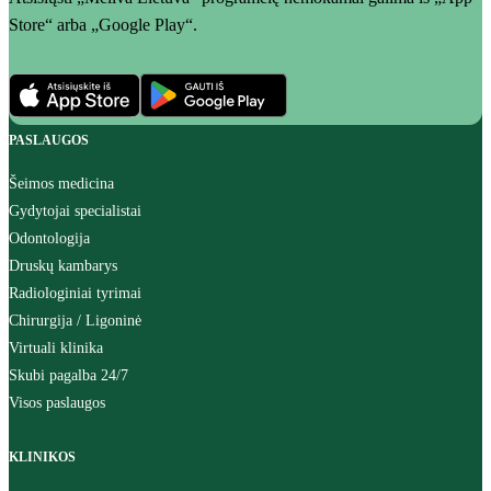
Store“ arba „Google Play“.
PASLAUGOS
Šeimos medicina
Gydytojai specialistai
Odontologija
Druskų kambarys
Radiologiniai tyrimai
Chirurgija / Ligoninė
Virtuali klinika
Skubi pagalba 24/7
Visos paslaugos
KLINIKOS