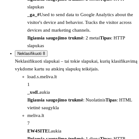
slapukas
_ga_#
Used to send data to Google Analytics about the
visitor's device and behavior. Tracks the visitor across
devices and marketing channels.
Ilgiausia saugojimo trukmė
: 2 metai
Tipas
: HTTP
slapukas
Neklasifikuoti
8
Neklasifikuoti slapukai – tai tokie slapukai, kurių klasifikavimą
vykdome kartu su atskirų slapukų teikėjais.
load.s.meliva.lt
1
_xsd
Laukia
Ilgiausia saugojimo trukmė
: Nuolatinis
Tipas
: HTML
vietinė saugykla
meliva.lt
7
EW4SITE
Laukia
Ilgiausia saugojimo trukmė
: 1 diena
Tipas
: HTTP