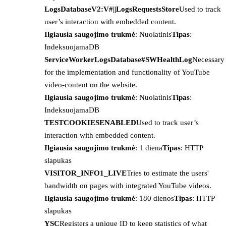
LogsDatabaseV2:V#||LogsRequestsStore
Used to track
user’s interaction with embedded content.
Ilgiausia saugojimo trukmė
: Nuolatinis
Tipas
:
IndeksuojamaDB
ServiceWorkerLogsDatabase#SWHealthLog
Necessary
for the implementation and functionality of YouTube
video-content on the website.
Ilgiausia saugojimo trukmė
: Nuolatinis
Tipas
:
IndeksuojamaDB
TESTCOOKIESENABLED
Used to track user’s
interaction with embedded content.
Ilgiausia saugojimo trukmė
: 1 diena
Tipas
: HTTP
slapukas
VISITOR_INFO1_LIVE
Tries to estimate the users'
bandwidth on pages with integrated YouTube videos.
Ilgiausia saugojimo trukmė
: 180 dienos
Tipas
: HTTP
slapukas
YSC
Registers a unique ID to keep statistics of what