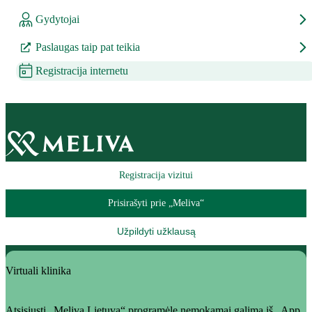
Gydytojai
Paslaugas taip pat teikia
Registracija internetu
Registracija vizitui
Prisirašyti prie „Meliva“
Užpildyti užklausą
Virtuali klinika
Atsisiųsti „Meliva Lietuva“ programėlę nemokamai galima iš „App