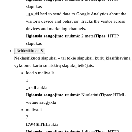
slapukas
_ga_#
Used to send data to Google Analytics about the
visitor's device and behavior. Tracks the visitor across
devices and marketing channels.
Ilgiausia saugojimo trukmė
: 2 metai
Tipas
: HTTP
slapukas
Neklasifikuoti
8
Neklasifikuoti slapukai – tai tokie slapukai, kurių klasifikavimą
vykdome kartu su atskirų slapukų teikėjais.
load.s.meliva.lt
1
_xsd
Laukia
Ilgiausia saugojimo trukmė
: Nuolatinis
Tipas
: HTML
vietinė saugykla
meliva.lt
7
EW4SITE
Laukia
Ilgiausia saugojimo trukmė
: 1 diena
Tipas
: HTTP