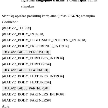
Ilgiausia saugojimo trukmė
: 1 diena
Tipas
: HTTP
slapukas
Slapukų aprašas paskutinį kartą atnaujintas 7/24/26; atnaujino
Cookiebot
[#IABV2_TITLE#]
[#IABV2_BODY_INTRO#]
[#IABV2_BODY_LEGITIMATE_INTEREST_INTRO#]
[#IABV2_BODY_PREFERENCE_INTRO#]
[#IABV2_LABEL_PURPOSES#]
[#IABV2_BODY_PURPOSES_INTRO#]
[#IABV2_BODY_PURPOSES#]
[#IABV2_LABEL_FEATURES#]
[#IABV2_BODY_FEATURES_INTRO#]
[#IABV2_BODY_FEATURES#]
[#IABV2_LABEL_PARTNERS#]
[#IABV2_BODY_PARTNERS_INTRO#]
[#IABV2_BODY_PARTNERS#]
Apie