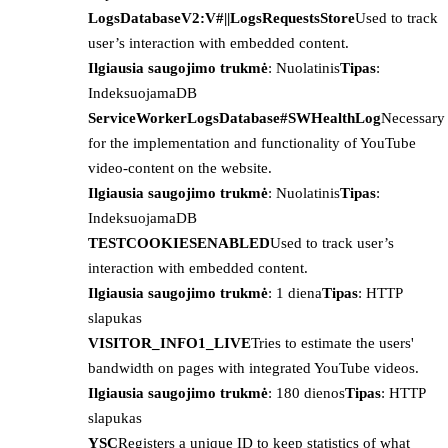
LogsDatabaseV2:V#||LogsRequestsStore
Used to track
user’s interaction with embedded content.
Ilgiausia saugojimo trukmė
: Nuolatinis
Tipas
:
IndeksuojamaDB
ServiceWorkerLogsDatabase#SWHealthLog
Necessary
for the implementation and functionality of YouTube
video-content on the website.
Ilgiausia saugojimo trukmė
: Nuolatinis
Tipas
:
IndeksuojamaDB
TESTCOOKIESENABLED
Used to track user’s
interaction with embedded content.
Ilgiausia saugojimo trukmė
: 1 diena
Tipas
: HTTP
slapukas
VISITOR_INFO1_LIVE
Tries to estimate the users'
bandwidth on pages with integrated YouTube videos.
Ilgiausia saugojimo trukmė
: 180 dienos
Tipas
: HTTP
slapukas
YSC
Registers a unique ID to keep statistics of what