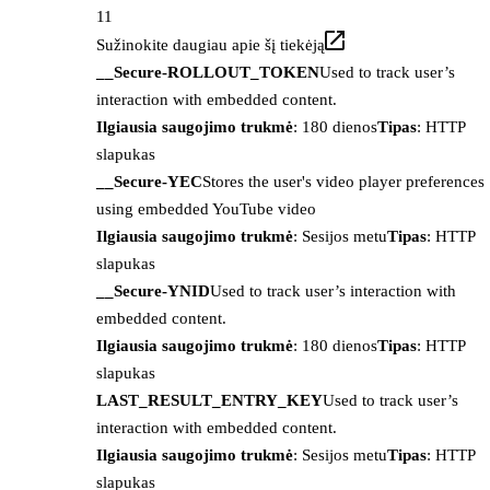
11
Sužinokite daugiau apie šį tiekėją
__Secure-ROLLOUT_TOKEN
Used to track user’s
interaction with embedded content.
Ilgiausia saugojimo trukmė
: 180 dienos
Tipas
: HTTP
slapukas
__Secure-YEC
Stores the user's video player preferences
using embedded YouTube video
Ilgiausia saugojimo trukmė
: Sesijos metu
Tipas
: HTTP
slapukas
__Secure-YNID
Used to track user’s interaction with
embedded content.
Ilgiausia saugojimo trukmė
: 180 dienos
Tipas
: HTTP
slapukas
LAST_RESULT_ENTRY_KEY
Used to track user’s
interaction with embedded content.
Ilgiausia saugojimo trukmė
: Sesijos metu
Tipas
: HTTP
slapukas