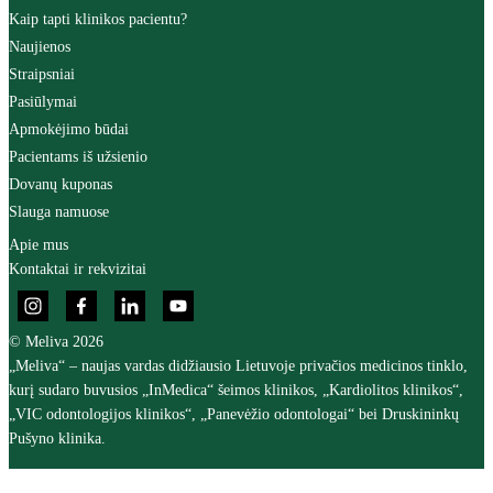
Kaip tapti klinikos pacientu?
Naujienos
Straipsniai
Pasiūlymai
Apmokėjimo būdai
Pacientams iš užsienio
Dovanų kuponas
Slauga namuose
Apie mus
Kontaktai ir rekvizitai
© Meliva 2026
„Meliva“ – naujas vardas didžiausio Lietuvoje privačios medicinos tinklo,
kurį sudaro buvusios „InMedica“ šeimos klinikos, „Kardiolitos klinikos“,
„VIC odontologijos klinikos“, „Panevėžio odontologai“ bei Druskininkų
Pušyno klinika.