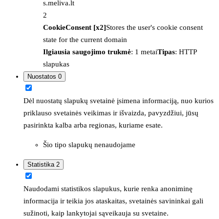
s.meliva.lt
2
CookieConsent [x2]
Stores the user's cookie consent
state for the current domain
Ilgiausia saugojimo trukmė
: 1 metai
Tipas
: HTTP
slapukas
Nuostatos
0
Dėl nuostatų slapukų svetainė įsimena informaciją, nuo kurios
priklauso svetainės veikimas ir išvaizda, pavyzdžiui, jūsų
pasirinkta kalba arba regionas, kuriame esate.
Šio tipo slapukų nenaudojame
Statistika
2
Naudodami statistikos slapukus, kurie renka anoniminę
informacija ir teikia jos ataskaitas, svetainės savininkai gali
sužinoti, kaip lankytojai sąveikauja su svetaine.