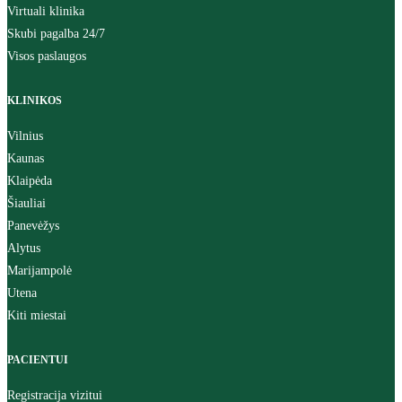
Virtuali klinika
Skubi pagalba 24/7
Visos paslaugos
KLINIKOS
Vilnius
Kaunas
Klaipėda
Šiauliai
Panevėžys
Alytus
Marijampolė
Utena
Kiti miestai
PACIENTUI
Registracija vizitui