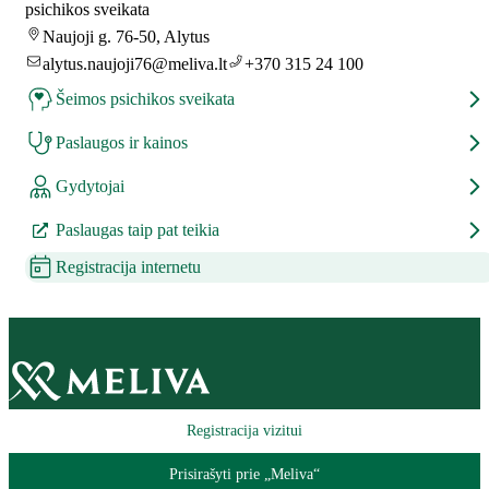
psichikos sveikata
Naujoji g. 76-50, Alytus
alytus.naujoji76@meliva.lt
+370 315 24 100
Šeimos psichikos sveikata
Paslaugos ir kainos
Gydytojai
Paslaugas taip pat teikia
Registracija internetu
Registracija vizitui
Prisirašyti prie „Meliva“