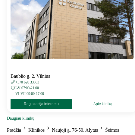
Baublio g. 2, Vilnius
+370 620 33383
I-V 07:00-21:00
VI-VII 09:00-17:00
Registracija internetu
Apie kliniką
Daugiau klinikų
Pradžia
Klinikos
Naujoji g. 76-50, Alytus
Šeimos