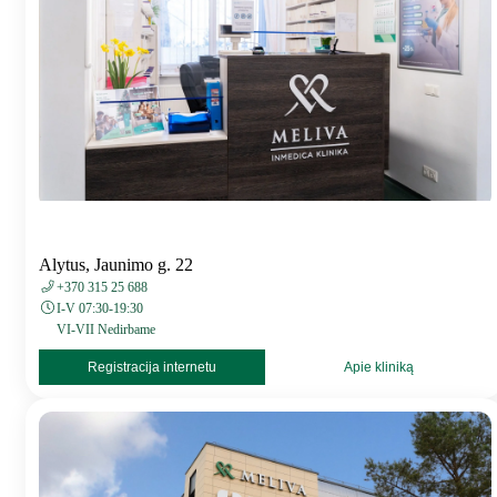
Alytus, Jaunimo g. 22
+370 315 25 688
I-V 07:30-19:30
VI-VII Nedirbame
Registracija internetu
Apie kliniką