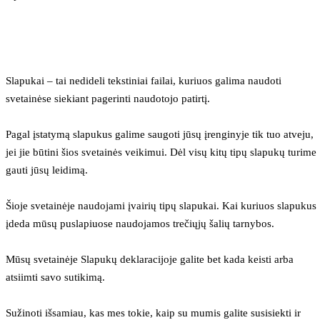
Slapukai – tai nedideli tekstiniai failai, kuriuos galima naudoti 
svetainėse siekiant pagerinti naudotojo patirtį.
Pagal įstatymą slapukus galime saugoti jūsų įrenginyje tik tuo atveju, 
jei jie būtini šios svetainės veikimui. Dėl visų kitų tipų slapukų turime 
gauti jūsų leidimą.
Šioje svetainėje naudojami įvairių tipų slapukai. Kai kuriuos slapukus 
įdeda mūsų puslapiuose naudojamos trečiųjų šalių tarnybos.
Mūsų svetainėje Slapukų deklaracijoje galite bet kada keisti arba 
atsiimti savo sutikimą.
Sužinoti išsamiau, kas mes tokie, kaip su mumis galite susisiekti ir 