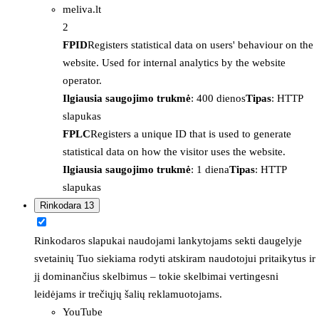
meliva.lt
2
FPID
Registers statistical data on users' behaviour on the
website. Used for internal analytics by the website
operator.
Ilgiausia saugojimo trukmė
: 400 dienos
Tipas
: HTTP
slapukas
FPLC
Registers a unique ID that is used to generate
statistical data on how the visitor uses the website.
Ilgiausia saugojimo trukmė
: 1 diena
Tipas
: HTTP
slapukas
Rinkodara
13
Rinkodaros slapukai naudojami lankytojams sekti daugelyje
svetainių Tuo siekiama rodyti atskiram naudotojui pritaikytus ir
jį dominančius skelbimus – tokie skelbimai vertingesni
leidėjams ir trečiųjų šalių reklamuotojams.
YouTube