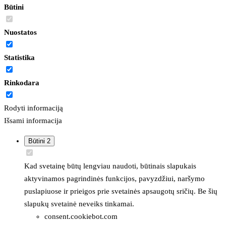
Būtini
Nuostatos
Statistika
Rinkodara
Rodyti informaciją
Išsami informacija
Būtini
2
Kad svetainę būtų lengviau naudoti, būtinais slapukais
aktyvinamos pagrindinės funkcijos, pavyzdžiui, naršymo
puslapiuose ir prieigos prie svetainės apsaugotų sričių. Be šių
slapukų svetainė neveiks tinkamai.
consent.cookiebot.com