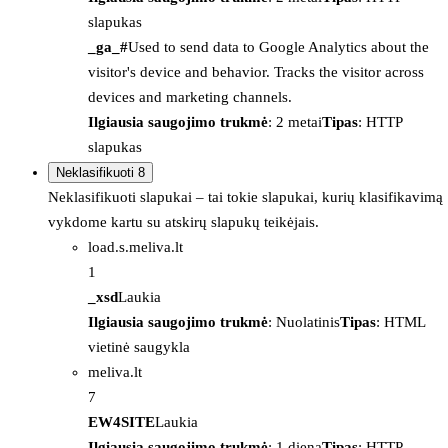
slapukas
_ga_#
Used to send data to Google Analytics about the
visitor's device and behavior. Tracks the visitor across
devices and marketing channels.
Ilgiausia saugojimo trukmė
: 2 metai
Tipas
: HTTP
slapukas
Neklasifikuoti
8
Neklasifikuoti slapukai – tai tokie slapukai, kurių klasifikavimą
vykdome kartu su atskirų slapukų teikėjais.
load.s.meliva.lt
1
_xsd
Laukia
Ilgiausia saugojimo trukmė
: Nuolatinis
Tipas
: HTML
vietinė saugykla
meliva.lt
7
EW4SITE
Laukia
Ilgiausia saugojimo trukmė
: 1 diena
Tipas
: HTTP