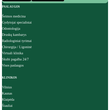
PASLAUGOS
Šeimos medicina
Gydytojai specialistai
Odontologija
Druskų kambarys
Radiologiniai tyrimai
Chirurgija / Ligoninė
Virtuali klinika
Skubi pagalba 24/7
Visos paslaugos
KLINIKOS
Vilnius
Kaunas
Klaipėda
Šiauliai