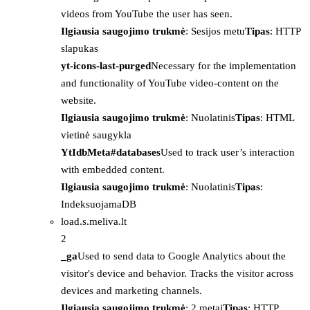
videos from YouTube the user has seen.
Ilgiausia saugojimo trukmė
: Sesijos metu
Tipas
: HTTP
slapukas
yt-icons-last-purged
Necessary for the implementation
and functionality of YouTube video-content on the
website.
Ilgiausia saugojimo trukmė
: Nuolatinis
Tipas
: HTML
vietinė saugykla
YtIdbMeta#databases
Used to track user’s interaction
with embedded content.
Ilgiausia saugojimo trukmė
: Nuolatinis
Tipas
:
IndeksuojamaDB
load.s.meliva.lt
2
_ga
Used to send data to Google Analytics about the
visitor's device and behavior. Tracks the visitor across
devices and marketing channels.
Ilgiausia saugojimo trukmė
: 2 metai
Tipas
: HTTP