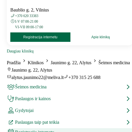
Baublio g. 2, Vilnius
+370 620 33383
I-V 07:00-21:00
VI-VII 09:00-17:00
Registracija internetu
Apie kliniką
Daugiau klinikų
Pradžia
Klinikos
Jaunimo g. 22, Alytus
Šeimos medicina
Jaunimo g. 22, Alytus
alytus.jaunimo22@meliva.lt
+370 315 25 688
Šeimos medicina
Paslaugos ir kainos
Gydytojai
Paslaugas taip pat teikia