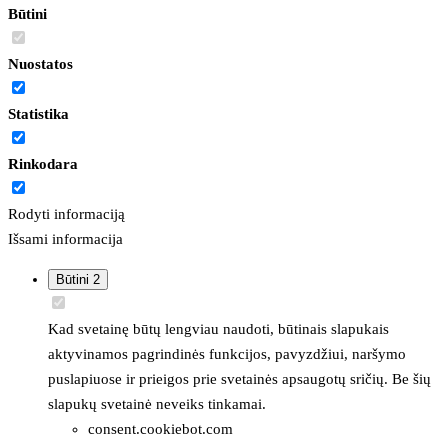
Būtini
Nuostatos
Statistika
Rinkodara
Rodyti informaciją
Išsami informacija
Būtini
2
Kad svetainę būtų lengviau naudoti, būtinais slapukais
aktyvinamos pagrindinės funkcijos, pavyzdžiui, naršymo
puslapiuose ir prieigos prie svetainės apsaugotų sričių. Be šių
slapukų svetainė neveiks tinkamai.
consent.cookiebot.com