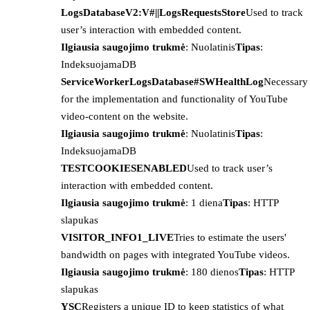
LogsDatabaseV2:V#||LogsRequestsStore
Used to track
user’s interaction with embedded content.
Ilgiausia saugojimo trukmė
: Nuolatinis
Tipas
:
IndeksuojamaDB
ServiceWorkerLogsDatabase#SWHealthLog
Necessary
for the implementation and functionality of YouTube
video-content on the website.
Ilgiausia saugojimo trukmė
: Nuolatinis
Tipas
:
IndeksuojamaDB
TESTCOOKIESENABLED
Used to track user’s
interaction with embedded content.
Ilgiausia saugojimo trukmė
: 1 diena
Tipas
: HTTP
slapukas
VISITOR_INFO1_LIVE
Tries to estimate the users'
bandwidth on pages with integrated YouTube videos.
Ilgiausia saugojimo trukmė
: 180 dienos
Tipas
: HTTP
slapukas
YSC
Registers a unique ID to keep statistics of what