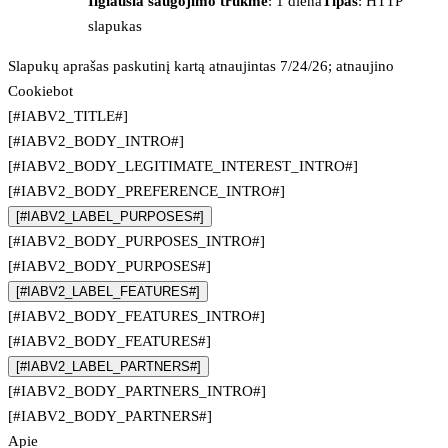
Ilgiausia saugojimo trukmė
: 1 diena
Tipas
: HTTP
slapukas
Slapukų aprašas paskutinį kartą atnaujintas 7/24/26; atnaujino
Cookiebot
[#IABV2_TITLE#]
[#IABV2_BODY_INTRO#]
[#IABV2_BODY_LEGITIMATE_INTEREST_INTRO#]
[#IABV2_BODY_PREFERENCE_INTRO#]
[#IABV2_LABEL_PURPOSES#]
[#IABV2_BODY_PURPOSES_INTRO#]
[#IABV2_BODY_PURPOSES#]
[#IABV2_LABEL_FEATURES#]
[#IABV2_BODY_FEATURES_INTRO#]
[#IABV2_BODY_FEATURES#]
[#IABV2_LABEL_PARTNERS#]
[#IABV2_BODY_PARTNERS_INTRO#]
[#IABV2_BODY_PARTNERS#]
Apie