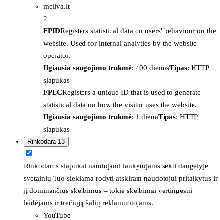
meliva.lt
2
FPID
Registers statistical data on users' behaviour on the
website. Used for internal analytics by the website
operator.
Ilgiausia saugojimo trukmė
: 400 dienos
Tipas
: HTTP
slapukas
FPLC
Registers a unique ID that is used to generate
statistical data on how the visitor uses the website.
Ilgiausia saugojimo trukmė
: 1 diena
Tipas
: HTTP
slapukas
Rinkodara
13
Rinkodaros slapukai naudojami lankytojams sekti daugelyje
svetainių Tuo siekiama rodyti atskiram naudotojui pritaikytus ir
jį dominančius skelbimus – tokie skelbimai vertingesni
leidėjams ir trečiųjų šalių reklamuotojams.
YouTube