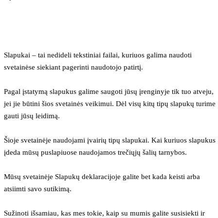
Slapukai – tai nedideli tekstiniai failai, kuriuos galima naudoti 
svetainėse siekiant pagerinti naudotojo patirtį.
Pagal įstatymą slapukus galime saugoti jūsų įrenginyje tik tuo atveju, 
jei jie būtini šios svetainės veikimui. Dėl visų kitų tipų slapukų turime 
gauti jūsų leidimą.
Šioje svetainėje naudojami įvairių tipų slapukai. Kai kuriuos slapukus 
įdeda mūsų puslapiuose naudojamos trečiųjų šalių tarnybos.
Mūsų svetainėje Slapukų deklaracijoje galite bet kada keisti arba 
atsiimti savo sutikimą.
Sužinoti išsamiau, kas mes tokie, kaip su mumis galite susisiekti ir 