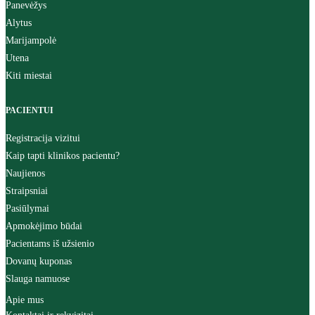
Panevėžys
Alytus
Marijampolė
Utena
Kiti miestai
PACIENTUI
Registracija vizitui
Kaip tapti klinikos pacientu?
Naujienos
Straipsniai
Pasiūlymai
Apmokėjimo būdai
Pacientams iš užsienio
Dovanų kuponas
Slauga namuose
Apie mus