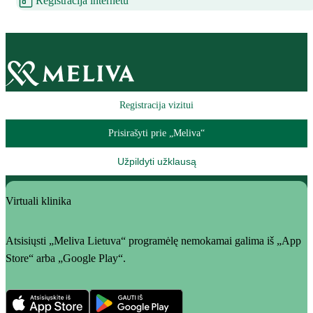
Registracija internetu
Registracija vizitui
Prisirašyti prie „Meliva“
Užpildyti užklausą
Virtuali klinika
Atsisiųsti „Meliva Lietuva“ programėlę nemokamai galima iš „App
Store“ arba „Google Play“.