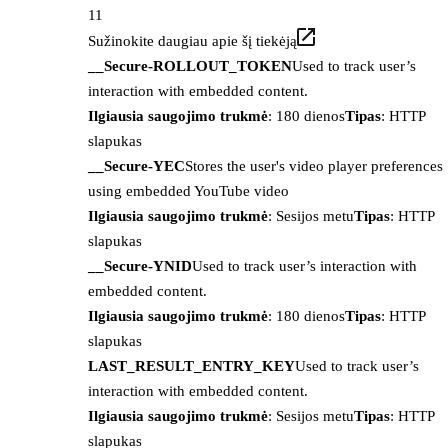
11
Sužinokite daugiau apie šį tiekėją
__Secure-ROLLOUT_TOKEN
Used to track user’s
interaction with embedded content.
Ilgiausia saugojimo trukmė
: 180 dienos
Tipas
: HTTP
slapukas
__Secure-YEC
Stores the user's video player preferences
using embedded YouTube video
Ilgiausia saugojimo trukmė
: Sesijos metu
Tipas
: HTTP
slapukas
__Secure-YNID
Used to track user’s interaction with
embedded content.
Ilgiausia saugojimo trukmė
: 180 dienos
Tipas
: HTTP
slapukas
LAST_RESULT_ENTRY_KEY
Used to track user’s
interaction with embedded content.
Ilgiausia saugojimo trukmė
: Sesijos metu
Tipas
: HTTP
slapukas