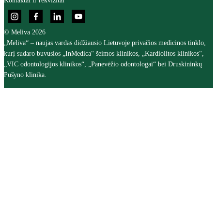
Kontaktai ir rekvizitai
© Meliva 2026
„Meliva“ – naujas vardas didžiausio Lietuvoje privačios medicinos tinklo,
kurį sudaro buvusios „InMedica“ šeimos klinikos, „Kardiolitos klinikos“,
„VIC odontologijos klinikos“, „Panevėžio odontologai“ bei Druskininkų
Pušyno klinika.