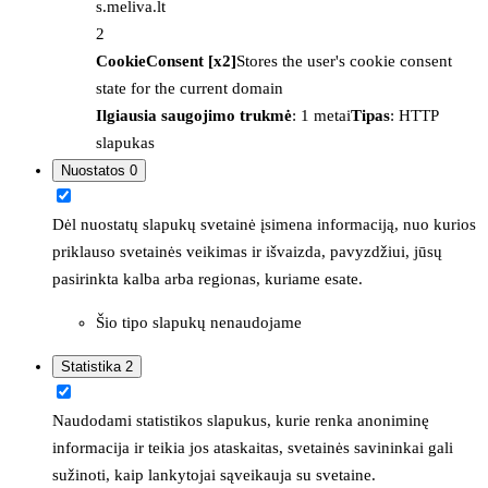
s.meliva.lt
2
CookieConsent [x2]
Stores the user's cookie consent
state for the current domain
Ilgiausia saugojimo trukmė
: 1 metai
Tipas
: HTTP
slapukas
Nuostatos
0
Dėl nuostatų slapukų svetainė įsimena informaciją, nuo kurios
priklauso svetainės veikimas ir išvaizda, pavyzdžiui, jūsų
pasirinkta kalba arba regionas, kuriame esate.
Šio tipo slapukų nenaudojame
Statistika
2
Naudodami statistikos slapukus, kurie renka anoniminę
informacija ir teikia jos ataskaitas, svetainės savininkai gali
sužinoti, kaip lankytojai sąveikauja su svetaine.