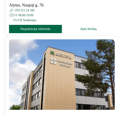
Alytus, Naujoji g. 76
+370 315 24 100
I-V 08:00-19:00
VI-VII Nedirbame
Registracija internetu
Apie kliniką