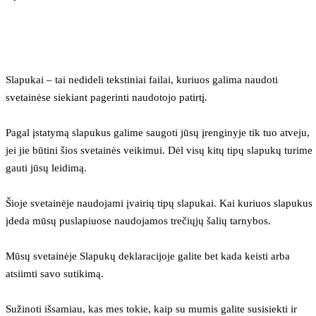
Slapukai – tai nedideli tekstiniai failai, kuriuos galima naudoti 
svetainėse siekiant pagerinti naudotojo patirtį.
Pagal įstatymą slapukus galime saugoti jūsų įrenginyje tik tuo atveju, 
jei jie būtini šios svetainės veikimui. Dėl visų kitų tipų slapukų turime 
gauti jūsų leidimą.
Šioje svetainėje naudojami įvairių tipų slapukai. Kai kuriuos slapukus 
įdeda mūsų puslapiuose naudojamos trečiųjų šalių tarnybos.
Mūsų svetainėje Slapukų deklaracijoje galite bet kada keisti arba 
atsiimti savo sutikimą.
Sužinoti išsamiau, kas mes tokie, kaip su mumis galite susisiekti ir 