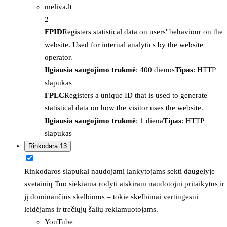
meliva.lt
2
FPID
Registers statistical data on users' behaviour on the
website. Used for internal analytics by the website
operator.
Ilgiausia saugojimo trukmė
: 400 dienos
Tipas
: HTTP
slapukas
FPLC
Registers a unique ID that is used to generate
statistical data on how the visitor uses the website.
Ilgiausia saugojimo trukmė
: 1 diena
Tipas
: HTTP
slapukas
Rinkodara
13
Rinkodaros slapukai naudojami lankytojams sekti daugelyje
svetainių Tuo siekiama rodyti atskiram naudotojui pritaikytus ir
jį dominančius skelbimus – tokie skelbimai vertingesni
leidėjams ir trečiųjų šalių reklamuotojams.
YouTube