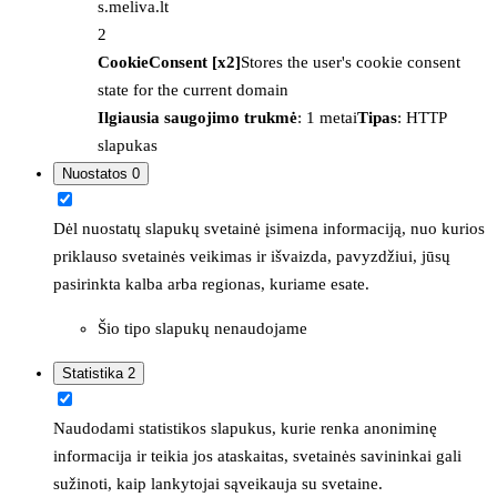
s.meliva.lt
2
CookieConsent [x2]
Stores the user's cookie consent
state for the current domain
Ilgiausia saugojimo trukmė
: 1 metai
Tipas
: HTTP
slapukas
Nuostatos
0
Dėl nuostatų slapukų svetainė įsimena informaciją, nuo kurios
priklauso svetainės veikimas ir išvaizda, pavyzdžiui, jūsų
pasirinkta kalba arba regionas, kuriame esate.
Šio tipo slapukų nenaudojame
Statistika
2
Naudodami statistikos slapukus, kurie renka anoniminę
informacija ir teikia jos ataskaitas, svetainės savininkai gali
sužinoti, kaip lankytojai sąveikauja su svetaine.