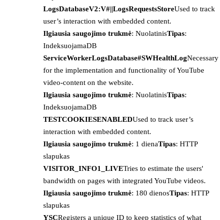
LogsDatabaseV2:V#||LogsRequestsStore
Used to track
user’s interaction with embedded content.
Ilgiausia saugojimo trukmė
: Nuolatinis
Tipas
:
IndeksuojamaDB
ServiceWorkerLogsDatabase#SWHealthLog
Necessary
for the implementation and functionality of YouTube
video-content on the website.
Ilgiausia saugojimo trukmė
: Nuolatinis
Tipas
:
IndeksuojamaDB
TESTCOOKIESENABLED
Used to track user’s
interaction with embedded content.
Ilgiausia saugojimo trukmė
: 1 diena
Tipas
: HTTP
slapukas
VISITOR_INFO1_LIVE
Tries to estimate the users'
bandwidth on pages with integrated YouTube videos.
Ilgiausia saugojimo trukmė
: 180 dienos
Tipas
: HTTP
slapukas
YSC
Registers a unique ID to keep statistics of what