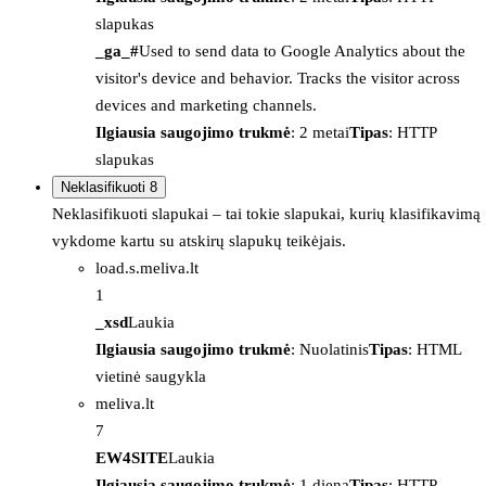
slapukas
_ga_#
Used to send data to Google Analytics about the
visitor's device and behavior. Tracks the visitor across
devices and marketing channels.
Ilgiausia saugojimo trukmė
: 2 metai
Tipas
: HTTP
slapukas
Neklasifikuoti
8
Neklasifikuoti slapukai – tai tokie slapukai, kurių klasifikavimą
vykdome kartu su atskirų slapukų teikėjais.
load.s.meliva.lt
1
_xsd
Laukia
Ilgiausia saugojimo trukmė
: Nuolatinis
Tipas
: HTML
vietinė saugykla
meliva.lt
7
EW4SITE
Laukia
Ilgiausia saugojimo trukmė
: 1 diena
Tipas
: HTTP