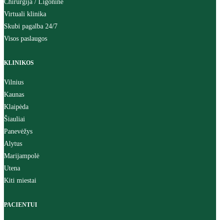
Chirurgija / Ligoninė
Virtuali klinika
Skubi pagalba 24/7
Visos paslaugos
KLINIKOS
Vilnius
Kaunas
Klaipėda
Šiauliai
Panevėžys
Alytus
Marijampolė
Utena
Kiti miestai
PACIENTUI