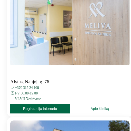
Alytus, Naujoji g. 76
+370 315 24 100
I-V 08:00-19:00
VI-VII Nedirbame
Registracija internetu
Apie kliniką