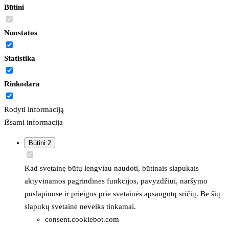
Būtini
Nuostatos
Statistika
Rinkodara
Rodyti informaciją
Išsami informacija
Būtini
2
Kad svetainę būtų lengviau naudoti, būtinais slapukais
aktyvinamos pagrindinės funkcijos, pavyzdžiui, naršymo
puslapiuose ir prieigos prie svetainės apsaugotų sričių. Be šių
slapukų svetainė neveiks tinkamai.
consent.cookiebot.com