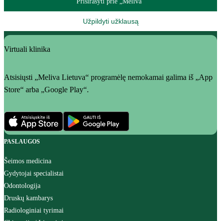
Prisirašyti prie „Meliva“
Užpildyti užklausą
Virtuali klinika
Atsisiųsti „Meliva Lietuva“ programėlę nemokamai galima iš „App
Store“ arba „Google Play“.
PASLAUGOS
Šeimos medicina
Gydytojai specialistai
Odontologija
Druskų kambarys
Radiologiniai tyrimai