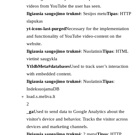
videos from YouTube the user has seen.
Ilgiausia saugojimo trukmė
: Sesijos metu
Tipas
: HTTP
slapukas
yt-icons-last-purged
Necessary for the implementation
and functionality of YouTube video-content on the
website.
Ilgiausia saugojimo trukmė
: Nuolatinis
Tipas
: HTML
vietinė saugykla
YtIdbMeta#databases
Used to track user’s interaction
with embedded content.
Ilgiausia saugojimo trukmė
: Nuolatinis
Tipas
:
IndeksuojamaDB
load.s.meliva.lt
2
_ga
Used to send data to Google Analytics about the
visitor's device and behavior. Tracks the visitor across
devices and marketing channels.
Ilgiausia saugojimo trukmė
: 2 metai
Tipas
: HTTP