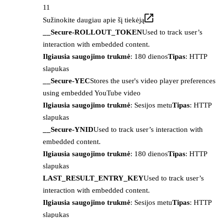
11
Sužinokite daugiau apie šį tiekėją
__Secure-ROLLOUT_TOKEN
Used to track user’s
interaction with embedded content.
Ilgiausia saugojimo trukmė
: 180 dienos
Tipas
: HTTP
slapukas
__Secure-YEC
Stores the user's video player preferences
using embedded YouTube video
Ilgiausia saugojimo trukmė
: Sesijos metu
Tipas
: HTTP
slapukas
__Secure-YNID
Used to track user’s interaction with
embedded content.
Ilgiausia saugojimo trukmė
: 180 dienos
Tipas
: HTTP
slapukas
LAST_RESULT_ENTRY_KEY
Used to track user’s
interaction with embedded content.
Ilgiausia saugojimo trukmė
: Sesijos metu
Tipas
: HTTP
slapukas