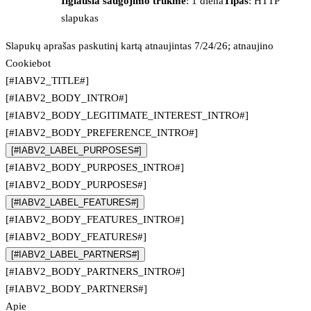
Ilgiausia saugojimo trukmė
: 1 diena
Tipas
: HTTP
slapukas
Slapukų aprašas paskutinį kartą atnaujintas 7/24/26; atnaujino
Cookiebot
[#IABV2_TITLE#]
[#IABV2_BODY_INTRO#]
[#IABV2_BODY_LEGITIMATE_INTEREST_INTRO#]
[#IABV2_BODY_PREFERENCE_INTRO#]
[#IABV2_LABEL_PURPOSES#]
[#IABV2_BODY_PURPOSES_INTRO#]
[#IABV2_BODY_PURPOSES#]
[#IABV2_LABEL_FEATURES#]
[#IABV2_BODY_FEATURES_INTRO#]
[#IABV2_BODY_FEATURES#]
[#IABV2_LABEL_PARTNERS#]
[#IABV2_BODY_PARTNERS_INTRO#]
[#IABV2_BODY_PARTNERS#]
Apie