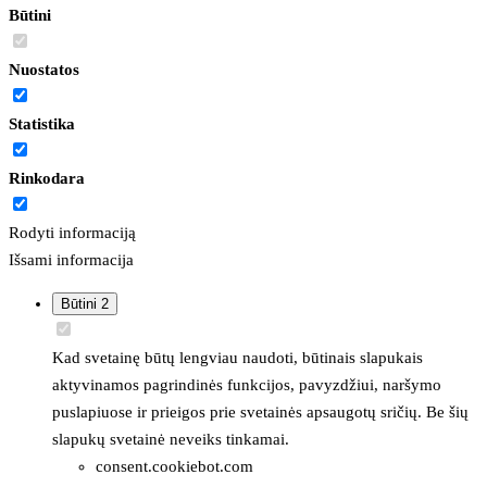
Būtini
Nuostatos
Statistika
Rinkodara
Rodyti informaciją
Išsami informacija
Būtini
2
Kad svetainę būtų lengviau naudoti, būtinais slapukais
aktyvinamos pagrindinės funkcijos, pavyzdžiui, naršymo
puslapiuose ir prieigos prie svetainės apsaugotų sričių. Be šių
slapukų svetainė neveiks tinkamai.
consent.cookiebot.com