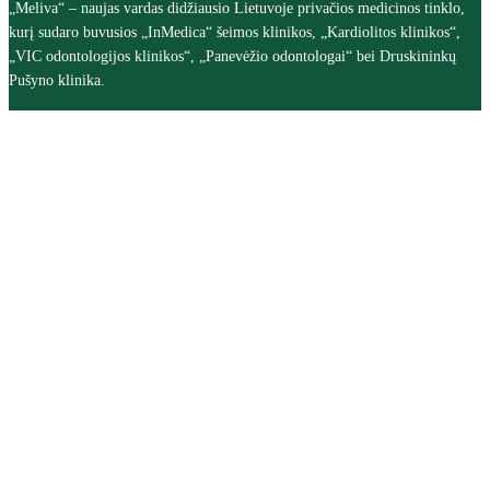
„Meliva“ – naujas vardas didžiausio Lietuvoje privačios medicinos tinklo,
kurį sudaro buvusios „InMedica“ šeimos klinikos, „Kardiolitos klinikos“,
„VIC odontologijos klinikos“, „Panevėžio odontologai“ bei Druskininkų
Pušyno klinika.