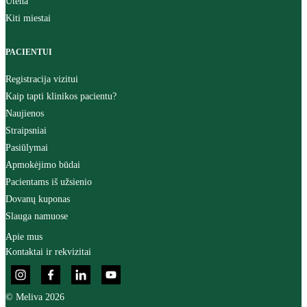
Utena
Kiti miestai
PACIENTUI
Registracija vizitui
Kaip tapti klinikos pacientu?
Naujienos
Straipsniai
Pasiūlymai
Apmokėjimo būdai
Pacientams iš užsienio
Dovanų kuponas
Slauga namuose
Apie mus
Kontaktai ir rekvizitai
© Meliva 2026