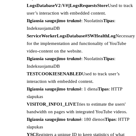
LogsDatabaseV2:V#||LogsRequestsStore
Used to track
user’s interaction with embedded content.
Ilgiausia saugojimo trukmė
: Nuolatinis
Tipas
:
IndeksuojamaDB
ServiceWorkerLogsDatabase#SWHealthLog
Necessary
for the implementation and functionality of YouTube
video-content on the website.
Ilgiausia saugojimo trukmė
: Nuolatinis
Tipas
:
IndeksuojamaDB
TESTCOOKIESENABLED
Used to track user’s
interaction with embedded content.
Ilgiausia saugojimo trukmė
: 1 diena
Tipas
: HTTP
slapukas
VISITOR_INFO1_LIVE
Tries to estimate the users'
bandwidth on pages with integrated YouTube videos.
Ilgiausia saugojimo trukmė
: 180 dienos
Tipas
: HTTP
slapukas
YSC
Registers a unique ID to keep statistics of what