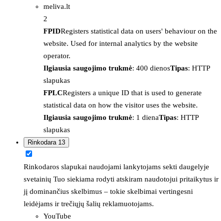
meliva.lt
2
FPID
Registers statistical data on users' behaviour on the
website. Used for internal analytics by the website
operator.
Ilgiausia saugojimo trukmė
: 400 dienos
Tipas
: HTTP
slapukas
FPLC
Registers a unique ID that is used to generate
statistical data on how the visitor uses the website.
Ilgiausia saugojimo trukmė
: 1 diena
Tipas
: HTTP
slapukas
Rinkodara
13
Rinkodaros slapukai naudojami lankytojams sekti daugelyje
svetainių Tuo siekiama rodyti atskiram naudotojui pritaikytus ir
jį dominančius skelbimus – tokie skelbimai vertingesni
leidėjams ir trečiųjų šalių reklamuotojams.
YouTube