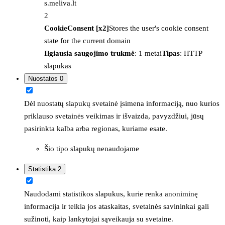
s.meliva.lt
2
CookieConsent [x2]
Stores the user's cookie consent
state for the current domain
Ilgiausia saugojimo trukmė
: 1 metai
Tipas
: HTTP
slapukas
Nuostatos
0
Dėl nuostatų slapukų svetainė įsimena informaciją, nuo kurios
priklauso svetainės veikimas ir išvaizda, pavyzdžiui, jūsų
pasirinkta kalba arba regionas, kuriame esate.
Šio tipo slapukų nenaudojame
Statistika
2
Naudodami statistikos slapukus, kurie renka anoniminę
informacija ir teikia jos ataskaitas, svetainės savininkai gali
sužinoti, kaip lankytojai sąveikauja su svetaine.