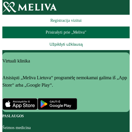
Registracija vizitui
Prisirašyti prie „Meliva“
Užpildyti užklausą
Virtuali klinika
Atsisiųsti „Meliva Lietuva“ programėlę nemokamai galima iš „App
Store“ arba „Google Play“.
PASLAUGOS
Šeimos medicina