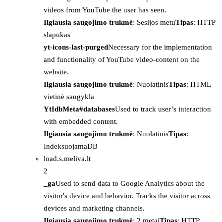
videos from YouTube the user has seen.
Ilgiausia saugojimo trukmė
: Sesijos metu
Tipas
: HTTP
slapukas
yt-icons-last-purged
Necessary for the implementation
and functionality of YouTube video-content on the
website.
Ilgiausia saugojimo trukmė
: Nuolatinis
Tipas
: HTML
vietinė saugykla
YtIdbMeta#databases
Used to track user’s interaction
with embedded content.
Ilgiausia saugojimo trukmė
: Nuolatinis
Tipas
:
IndeksuojamaDB
load.s.meliva.lt
2
_ga
Used to send data to Google Analytics about the
visitor's device and behavior. Tracks the visitor across
devices and marketing channels.
Ilgiausia saugojimo trukmė
: 2 metai
Tipas
: HTTP