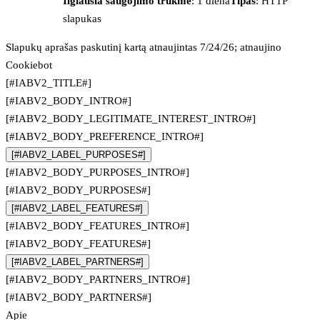
Ilgiausia saugojimo trukmė
: 1 diena
Tipas
: HTTP
slapukas
Slapukų aprašas paskutinį kartą atnaujintas 7/24/26; atnaujino
Cookiebot
[#IABV2_TITLE#]
[#IABV2_BODY_INTRO#]
[#IABV2_BODY_LEGITIMATE_INTEREST_INTRO#]
[#IABV2_BODY_PREFERENCE_INTRO#]
[#IABV2_LABEL_PURPOSES#]
[#IABV2_BODY_PURPOSES_INTRO#]
[#IABV2_BODY_PURPOSES#]
[#IABV2_LABEL_FEATURES#]
[#IABV2_BODY_FEATURES_INTRO#]
[#IABV2_BODY_FEATURES#]
[#IABV2_LABEL_PARTNERS#]
[#IABV2_BODY_PARTNERS_INTRO#]
[#IABV2_BODY_PARTNERS#]
Apie