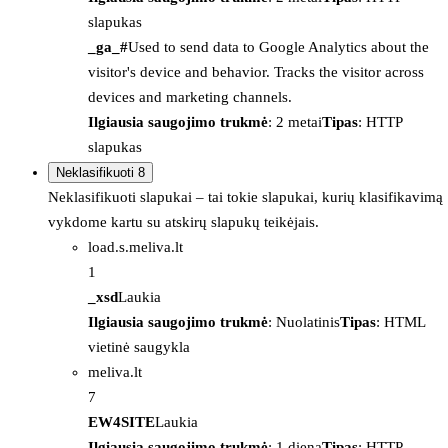
slapukas
_ga_#
Used to send data to Google Analytics about the
visitor's device and behavior. Tracks the visitor across
devices and marketing channels.
Ilgiausia saugojimo trukmė
: 2 metai
Tipas
: HTTP
slapukas
Neklasifikuoti
8
Neklasifikuoti slapukai – tai tokie slapukai, kurių klasifikavimą
vykdome kartu su atskirų slapukų teikėjais.
load.s.meliva.lt
1
_xsd
Laukia
Ilgiausia saugojimo trukmė
: Nuolatinis
Tipas
: HTML
vietinė saugykla
meliva.lt
7
EW4SITE
Laukia
Ilgiausia saugojimo trukmė
: 1 diena
Tipas
: HTTP