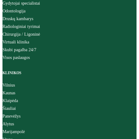
Gydytojai specialistai
Odontologija
Druskų kambarys
Radiologiniai tyrimai
Chirurgija / Ligoninė
Virtuali klinika
Skubi pagalba 24/7
Visos paslaugos
KLINIKOS
Vilnius
Kaunas
Klaipėda
Šiauliai
Panevėžys
Alytus
Marijampolė