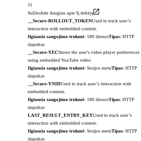
11
Sužinokite daugiau apie šį tiekėją
__Secure-ROLLOUT_TOKEN
Used to track user’s
interaction with embedded content.
Ilgiausia saugojimo trukmė
: 180 dienos
Tipas
: HTTP
slapukas
__Secure-YEC
Stores the user's video player preferences
using embedded YouTube video
Ilgiausia saugojimo trukmė
: Sesijos metu
Tipas
: HTTP
slapukas
__Secure-YNID
Used to track user’s interaction with
embedded content.
Ilgiausia saugojimo trukmė
: 180 dienos
Tipas
: HTTP
slapukas
LAST_RESULT_ENTRY_KEY
Used to track user’s
interaction with embedded content.
Ilgiausia saugojimo trukmė
: Sesijos metu
Tipas
: HTTP
slapukas