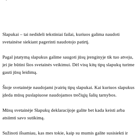
Slapukai – tai nedideli tekstiniai failai, kuriuos galima naudoti 
svetainėse siekiant pagerinti naudotojo patirtį.
Pagal įstatymą slapukus galime saugoti jūsų įrenginyje tik tuo atveju, 
jei jie būtini šios svetainės veikimui. Dėl visų kitų tipų slapukų turime 
gauti jūsų leidimą.
Šioje svetainėje naudojami įvairių tipų slapukai. Kai kuriuos slapukus 
įdeda mūsų puslapiuose naudojamos trečiųjų šalių tarnybos.
Mūsų svetainėje Slapukų deklaracijoje galite bet kada keisti arba 
atsiimti savo sutikimą.
Sužinoti išsamiau, kas mes tokie, kaip su mumis galite susisiekti ir 