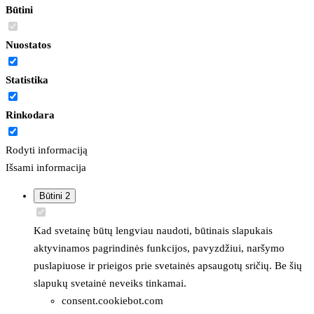
Būtini
Nuostatos
Statistika
Rinkodara
Rodyti informaciją
Išsami informacija
Būtini
2
Kad svetainę būtų lengviau naudoti, būtinais slapukais
aktyvinamos pagrindinės funkcijos, pavyzdžiui, naršymo
puslapiuose ir prieigos prie svetainės apsaugotų sričių. Be šių
slapukų svetainė neveiks tinkamai.
consent.cookiebot.com