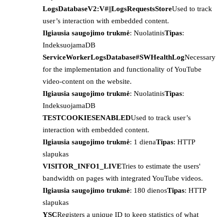
LogsDatabaseV2:V#||LogsRequestsStore
Used to track
user’s interaction with embedded content.
Ilgiausia saugojimo trukmė
: Nuolatinis
Tipas
:
IndeksuojamaDB
ServiceWorkerLogsDatabase#SWHealthLog
Necessary
for the implementation and functionality of YouTube
video-content on the website.
Ilgiausia saugojimo trukmė
: Nuolatinis
Tipas
:
IndeksuojamaDB
TESTCOOKIESENABLED
Used to track user’s
interaction with embedded content.
Ilgiausia saugojimo trukmė
: 1 diena
Tipas
: HTTP
slapukas
VISITOR_INFO1_LIVE
Tries to estimate the users'
bandwidth on pages with integrated YouTube videos.
Ilgiausia saugojimo trukmė
: 180 dienos
Tipas
: HTTP
slapukas
YSC
Registers a unique ID to keep statistics of what