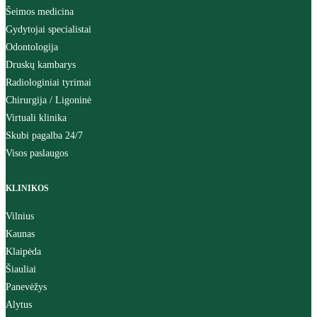
Šeimos medicina
Gydytojai specialistai
Odontologija
Druskų kambarys
Radiologiniai tyrimai
Chirurgija / Ligoninė
Virtuali klinika
Skubi pagalba 24/7
Visos paslaugos
KLINIKOS
Vilnius
Kaunas
Klaipėda
Šiauliai
Panevėžys
Alytus