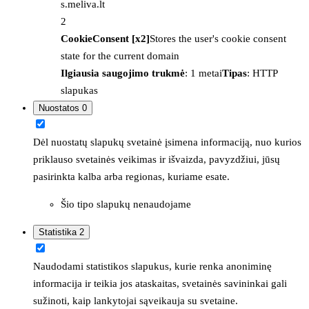
s.meliva.lt
2
CookieConsent [x2]
Stores the user's cookie consent
state for the current domain
Ilgiausia saugojimo trukmė
: 1 metai
Tipas
: HTTP
slapukas
Nuostatos
0
Dėl nuostatų slapukų svetainė įsimena informaciją, nuo kurios
priklauso svetainės veikimas ir išvaizda, pavyzdžiui, jūsų
pasirinkta kalba arba regionas, kuriame esate.
Šio tipo slapukų nenaudojame
Statistika
2
Naudodami statistikos slapukus, kurie renka anoniminę
informacija ir teikia jos ataskaitas, svetainės savininkai gali
sužinoti, kaip lankytojai sąveikauja su svetaine.