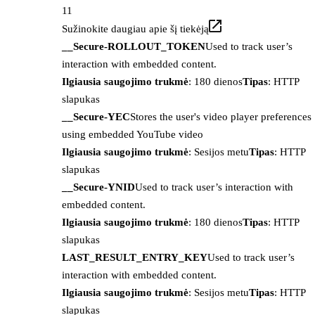
11
Sužinokite daugiau apie šį tiekėją
__Secure-ROLLOUT_TOKEN
Used to track user’s
interaction with embedded content.
Ilgiausia saugojimo trukmė
: 180 dienos
Tipas
: HTTP
slapukas
__Secure-YEC
Stores the user's video player preferences
using embedded YouTube video
Ilgiausia saugojimo trukmė
: Sesijos metu
Tipas
: HTTP
slapukas
__Secure-YNID
Used to track user’s interaction with
embedded content.
Ilgiausia saugojimo trukmė
: 180 dienos
Tipas
: HTTP
slapukas
LAST_RESULT_ENTRY_KEY
Used to track user’s
interaction with embedded content.
Ilgiausia saugojimo trukmė
: Sesijos metu
Tipas
: HTTP
slapukas