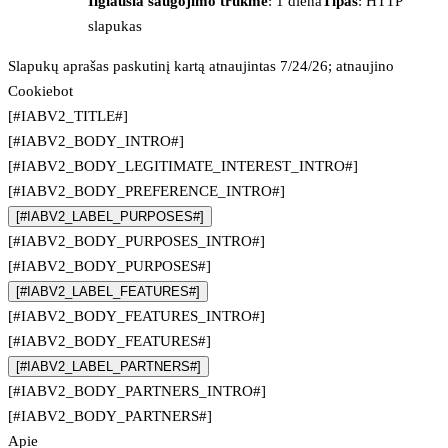
Ilgiausia saugojimo trukmė
: 1 diena
Tipas
: HTTP
slapukas
Slapukų aprašas paskutinį kartą atnaujintas 7/24/26; atnaujino
Cookiebot
[#IABV2_TITLE#]
[#IABV2_BODY_INTRO#]
[#IABV2_BODY_LEGITIMATE_INTEREST_INTRO#]
[#IABV2_BODY_PREFERENCE_INTRO#]
[#IABV2_LABEL_PURPOSES#]
[#IABV2_BODY_PURPOSES_INTRO#]
[#IABV2_BODY_PURPOSES#]
[#IABV2_LABEL_FEATURES#]
[#IABV2_BODY_FEATURES_INTRO#]
[#IABV2_BODY_FEATURES#]
[#IABV2_LABEL_PARTNERS#]
[#IABV2_BODY_PARTNERS_INTRO#]
[#IABV2_BODY_PARTNERS#]
Apie