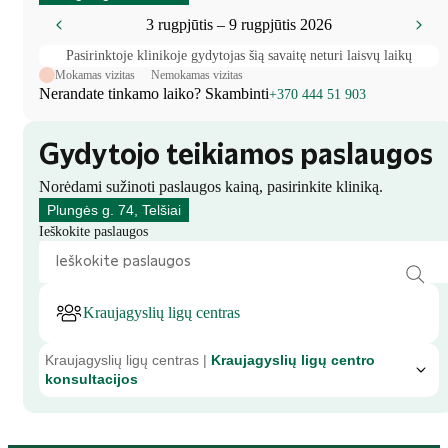
3 rugpjūtis – 9 rugpjūtis 2026
Pasirinktoje klinikoje gydytojas šią savaitę neturi laisvų laikų
Mokamas vizitas
Nemokamas vizitas
Nerandate tinkamo laiko? Skambinti
+370 444 51 903
Gydytojo teikiamos paslaugos
Norėdami sužinoti paslaugos kainą, pasirinkite kliniką.
Plungės g. 74, Telšiai
Ieškokite paslaugos
Kraujagyslių ligų centras
Kraujagyslių ligų centras |
Kraujagyslių ligų centro
konsultacijos