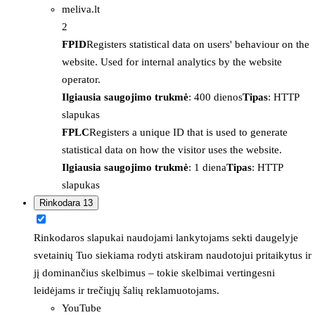
meliva.lt
2
FPID
Registers statistical data on users' behaviour on the
website. Used for internal analytics by the website
operator.
Ilgiausia saugojimo trukmė
: 400 dienos
Tipas
: HTTP
slapukas
FPLC
Registers a unique ID that is used to generate
statistical data on how the visitor uses the website.
Ilgiausia saugojimo trukmė
: 1 diena
Tipas
: HTTP
slapukas
Rinkodara
13
Rinkodaros slapukai naudojami lankytojams sekti daugelyje
svetainių Tuo siekiama rodyti atskiram naudotojui pritaikytus ir
jį dominančius skelbimus – tokie skelbimai vertingesni
leidėjams ir trečiųjų šalių reklamuotojams.
YouTube