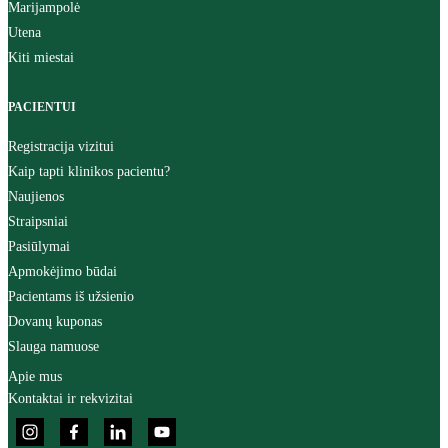
Marijampolė
Utena
Kiti miestai
PACIENTUI
Registracija vizitui
Kaip tapti klinikos pacientu?
Naujienos
Straipsniai
Pasiūlymai
Apmokėjimo būdai
Pacientams iš užsienio
Dovanų kuponas
Slauga namuose
Apie mus
Kontaktai ir rekvizitai