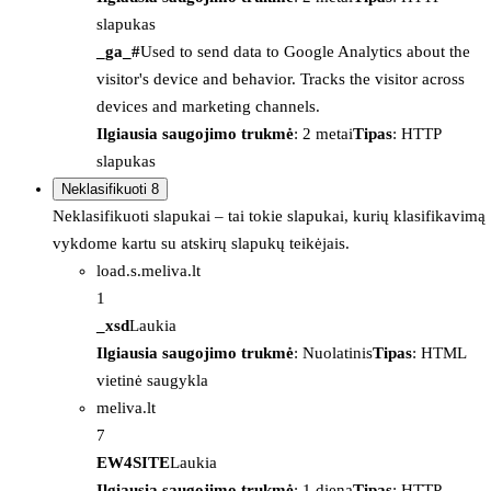
slapukas
_ga_#
Used to send data to Google Analytics about the
visitor's device and behavior. Tracks the visitor across
devices and marketing channels.
Ilgiausia saugojimo trukmė
: 2 metai
Tipas
: HTTP
slapukas
Neklasifikuoti
8
Neklasifikuoti slapukai – tai tokie slapukai, kurių klasifikavimą
vykdome kartu su atskirų slapukų teikėjais.
load.s.meliva.lt
1
_xsd
Laukia
Ilgiausia saugojimo trukmė
: Nuolatinis
Tipas
: HTML
vietinė saugykla
meliva.lt
7
EW4SITE
Laukia
Ilgiausia saugojimo trukmė
: 1 diena
Tipas
: HTTP