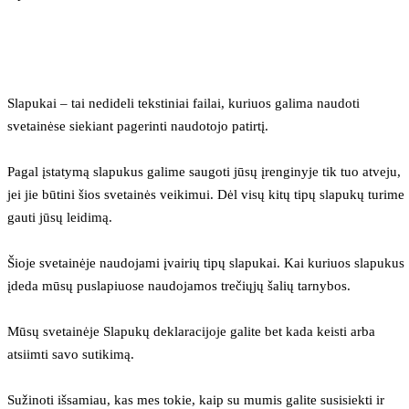
Slapukai – tai nedideli tekstiniai failai, kuriuos galima naudoti 
svetainėse siekiant pagerinti naudotojo patirtį.
Pagal įstatymą slapukus galime saugoti jūsų įrenginyje tik tuo atveju, 
jei jie būtini šios svetainės veikimui. Dėl visų kitų tipų slapukų turime 
gauti jūsų leidimą.
Šioje svetainėje naudojami įvairių tipų slapukai. Kai kuriuos slapukus 
įdeda mūsų puslapiuose naudojamos trečiųjų šalių tarnybos.
Mūsų svetainėje Slapukų deklaracijoje galite bet kada keisti arba 
atsiimti savo sutikimą.
Sužinoti išsamiau, kas mes tokie, kaip su mumis galite susisiekti ir 