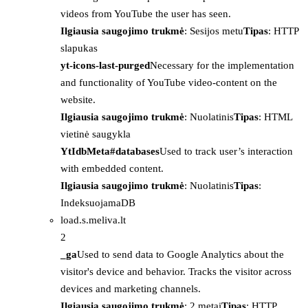
videos from YouTube the user has seen.
Ilgiausia saugojimo trukmė
: Sesijos metu
Tipas
: HTTP
slapukas
yt-icons-last-purged
Necessary for the implementation
and functionality of YouTube video-content on the
website.
Ilgiausia saugojimo trukmė
: Nuolatinis
Tipas
: HTML
vietinė saugykla
YtIdbMeta#databases
Used to track user’s interaction
with embedded content.
Ilgiausia saugojimo trukmė
: Nuolatinis
Tipas
:
IndeksuojamaDB
load.s.meliva.lt
2
_ga
Used to send data to Google Analytics about the
visitor's device and behavior. Tracks the visitor across
devices and marketing channels.
Ilgiausia saugojimo trukmė
: 2 metai
Tipas
: HTTP