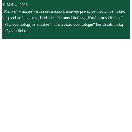
© Meliva 2026
„Meliva“ – naujas vardas didžiausio Lietuvoje privačios medicinos tinklo,
kurį sudaro buvusios „InMedica“ šeimos klinikos, „Kardiolitos klinikos“,
„VIC odontologijos klinikos“, „Panevėžio odontologai“ bei Druskininkų
Pušyno klinika.