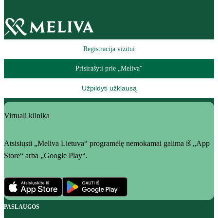
Registracija vizitui
Prisirašyti prie „Meliva“
Užpildyti užklausą
Virtuali klinika
Atsisiųsti „Meliva Lietuva“ programėlę nemokamai galima iš „App
Store“ arba „Google Play“.
PASLAUGOS