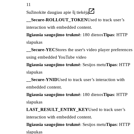
11
Sužinokite daugiau apie šį tiekėją
__Secure-ROLLOUT_TOKEN
Used to track user’s
interaction with embedded content.
Ilgiausia saugojimo trukmė
: 180 dienos
Tipas
: HTTP
slapukas
__Secure-YEC
Stores the user's video player preferences
using embedded YouTube video
Ilgiausia saugojimo trukmė
: Sesijos metu
Tipas
: HTTP
slapukas
__Secure-YNID
Used to track user’s interaction with
embedded content.
Ilgiausia saugojimo trukmė
: 180 dienos
Tipas
: HTTP
slapukas
LAST_RESULT_ENTRY_KEY
Used to track user’s
interaction with embedded content.
Ilgiausia saugojimo trukmė
: Sesijos metu
Tipas
: HTTP
slapukas