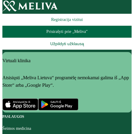
Registracija vizitui
Prisirašyti prie „Meliva“
Užpildyti užklausą
Virtuali klinika
Atsisiųsti „Meliva Lietuva“ programėlę nemokamai galima iš „App
Store“ arba „Google Play“.
PASLAUGOS
Šeimos medicina