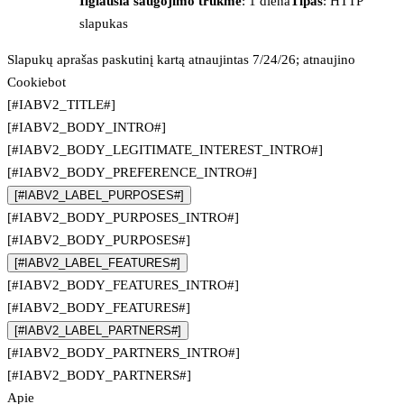
Ilgiausia saugojimo trukmė
: 1 diena
Tipas
: HTTP
slapukas
Slapukų aprašas paskutinį kartą atnaujintas 7/24/26; atnaujino
Cookiebot
[#IABV2_TITLE#]
[#IABV2_BODY_INTRO#]
[#IABV2_BODY_LEGITIMATE_INTEREST_INTRO#]
[#IABV2_BODY_PREFERENCE_INTRO#]
[#IABV2_LABEL_PURPOSES#]
[#IABV2_BODY_PURPOSES_INTRO#]
[#IABV2_BODY_PURPOSES#]
[#IABV2_LABEL_FEATURES#]
[#IABV2_BODY_FEATURES_INTRO#]
[#IABV2_BODY_FEATURES#]
[#IABV2_LABEL_PARTNERS#]
[#IABV2_BODY_PARTNERS_INTRO#]
[#IABV2_BODY_PARTNERS#]
Apie