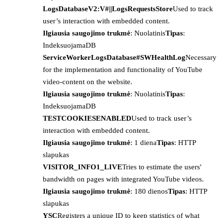
LogsDatabaseV2:V#||LogsRequestsStore
Used to track
user’s interaction with embedded content.
Ilgiausia saugojimo trukmė
: Nuolatinis
Tipas
:
IndeksuojamaDB
ServiceWorkerLogsDatabase#SWHealthLog
Necessary
for the implementation and functionality of YouTube
video-content on the website.
Ilgiausia saugojimo trukmė
: Nuolatinis
Tipas
:
IndeksuojamaDB
TESTCOOKIESENABLED
Used to track user’s
interaction with embedded content.
Ilgiausia saugojimo trukmė
: 1 diena
Tipas
: HTTP
slapukas
VISITOR_INFO1_LIVE
Tries to estimate the users'
bandwidth on pages with integrated YouTube videos.
Ilgiausia saugojimo trukmė
: 180 dienos
Tipas
: HTTP
slapukas
YSC
Registers a unique ID to keep statistics of what