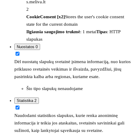
s.meliva.lt
2
CookieConsent [x2]
Stores the user's cookie consent
state for the current domain
Ilgiausia saugojimo trukmė
: 1 metai
Tipas
: HTTP
slapukas
Nuostatos
0
Dėl nuostatų slapukų svetainė įsimena informaciją, nuo kurios
priklauso svetainės veikimas ir išvaizda, pavyzdžiui, jūsų
pasirinkta kalba arba regionas, kuriame esate.
Šio tipo slapukų nenaudojame
Statistika
2
Naudodami statistikos slapukus, kurie renka anoniminę
informacija ir teikia jos ataskaitas, svetainės savininkai gali
sužinoti, kaip lankytojai sąveikauja su svetaine.