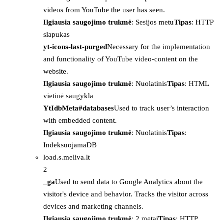
videos from YouTube the user has seen.
Ilgiausia saugojimo trukmė
: Sesijos metu
Tipas
: HTTP
slapukas
yt-icons-last-purged
Necessary for the implementation
and functionality of YouTube video-content on the
website.
Ilgiausia saugojimo trukmė
: Nuolatinis
Tipas
: HTML
vietinė saugykla
YtIdbMeta#databases
Used to track user’s interaction
with embedded content.
Ilgiausia saugojimo trukmė
: Nuolatinis
Tipas
:
IndeksuojamaDB
load.s.meliva.lt
2
_ga
Used to send data to Google Analytics about the
visitor's device and behavior. Tracks the visitor across
devices and marketing channels.
Ilgiausia saugojimo trukmė
: 2 metai
Tipas
: HTTP