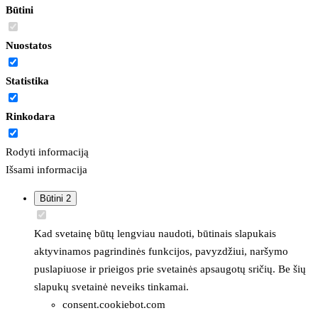
Būtini
Nuostatos
Statistika
Rinkodara
Rodyti informaciją
Išsami informacija
Būtini
2
Kad svetainę būtų lengviau naudoti, būtinais slapukais
aktyvinamos pagrindinės funkcijos, pavyzdžiui, naršymo
puslapiuose ir prieigos prie svetainės apsaugotų sričių. Be šių
slapukų svetainė neveiks tinkamai.
consent.cookiebot.com