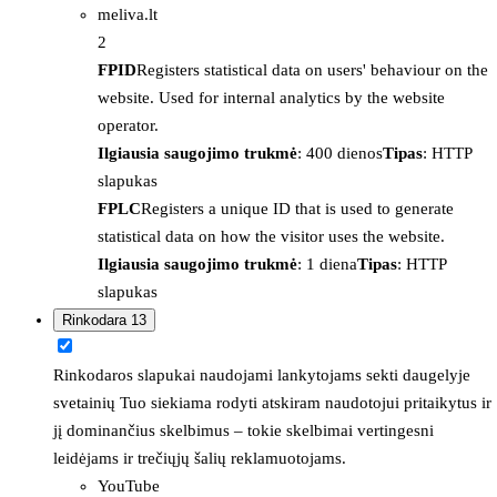
meliva.lt
2
FPID
Registers statistical data on users' behaviour on the
website. Used for internal analytics by the website
operator.
Ilgiausia saugojimo trukmė
: 400 dienos
Tipas
: HTTP
slapukas
FPLC
Registers a unique ID that is used to generate
statistical data on how the visitor uses the website.
Ilgiausia saugojimo trukmė
: 1 diena
Tipas
: HTTP
slapukas
Rinkodara
13
Rinkodaros slapukai naudojami lankytojams sekti daugelyje
svetainių Tuo siekiama rodyti atskiram naudotojui pritaikytus ir
jį dominančius skelbimus – tokie skelbimai vertingesni
leidėjams ir trečiųjų šalių reklamuotojams.
YouTube