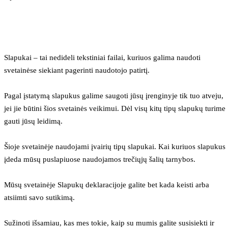
Slapukai – tai nedideli tekstiniai failai, kuriuos galima naudoti 
svetainėse siekiant pagerinti naudotojo patirtį.
Pagal įstatymą slapukus galime saugoti jūsų įrenginyje tik tuo atveju, 
jei jie būtini šios svetainės veikimui. Dėl visų kitų tipų slapukų turime 
gauti jūsų leidimą.
Šioje svetainėje naudojami įvairių tipų slapukai. Kai kuriuos slapukus 
įdeda mūsų puslapiuose naudojamos trečiųjų šalių tarnybos.
Mūsų svetainėje Slapukų deklaracijoje galite bet kada keisti arba 
atsiimti savo sutikimą.
Sužinoti išsamiau, kas mes tokie, kaip su mumis galite susisiekti ir 