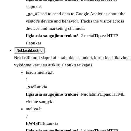
slapukas
_ga_#
Used to send data to Google Analytics about the
visitor's device and behavior. Tracks the visitor across
devices and marketing channels.
Ilgiausia saugojimo trukmė
: 2 metai
Tipas
: HTTP
slapukas
Neklasifikuoti
8
Neklasifikuoti slapukai – tai tokie slapukai, kurių klasifikavimą
vykdome kartu su atskirų slapukų teikėjais.
load.s.meliva.lt
1
_xsd
Laukia
Ilgiausia saugojimo trukmė
: Nuolatinis
Tipas
: HTML
vietinė saugykla
meliva.lt
7
EW4SITE
Laukia
Ilgiausia saugojimo trukmė
: 1 diena
Tipas
: HTTP