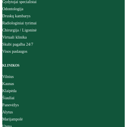
Gydytojai specialistai
Odontologija
Druskų kambarys
Radiologiniai tyrimai
Chirurgija / Ligoninė
Virtuali klinika
Skubi pagalba 24/7
Visos paslaugos
KLINIKOS
Vilnius
Kaunas
Klaipėda
Šiauliai
Panevėžys
Alytus
Marijampolė
Utena