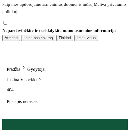
kaip mes apdorojame asmeninius duomenis mūsų 
Meliva privatumo 
politikoje
Nepardavinėkite ir nesidalykite mano asmenine informacija
Atmesti
Leisti pasirinkimą
Tinkinti
Leisti visus
Pradžia
Gydytojai
Justina Visockienė
404
Puslapis nerastas