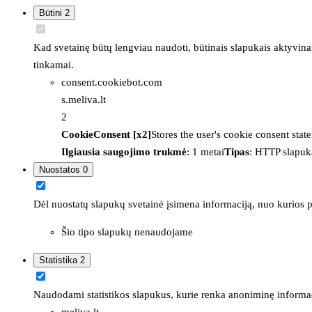
Būtini
2
Kad svetainę būtų lengviau naudoti, būtinais slapukais aktyvina
tinkamai.
consent.cookiebot.com
s.meliva.lt
2
CookieConsent [x2]
Stores the user's cookie consent stat
Ilgiausia saugojimo trukmė
: 1 metai
Tipas
: HTTP slapuk
Nuostatos
0
Dėl nuostatų slapukų svetainė įsimena informaciją, nuo kurios pr
Šio tipo slapukų nenaudojame
Statistika
2
Naudodami statistikos slapukus, kurie renka anoniminę informacija
meliva.lt