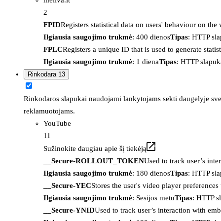
2
FPID
Registers statistical data on users' behaviour on the
Ilgiausia saugojimo trukmė
: 400 dienos
Tipas
: HTTP sl
FPLC
Registers a unique ID that is used to generate statis
Ilgiausia saugojimo trukmė
: 1 diena
Tipas
: HTTP slapuk
Rinkodara
13
Rinkodaros slapukai naudojami lankytojams sekti daugelyje sveta
reklamuotojams.
YouTube
11
Sužinokite daugiau apie šį tiekėją
__Secure-ROLLOUT_TOKEN
Used to track user’s int
Ilgiausia saugojimo trukmė
: 180 dienos
Tipas
: HTTP sl
__Secure-YEC
Stores the user's video player preferenc
Ilgiausia saugojimo trukmė
: Sesijos metu
Tipas
: HTTP s
__Secure-YNID
Used to track user’s interaction with em