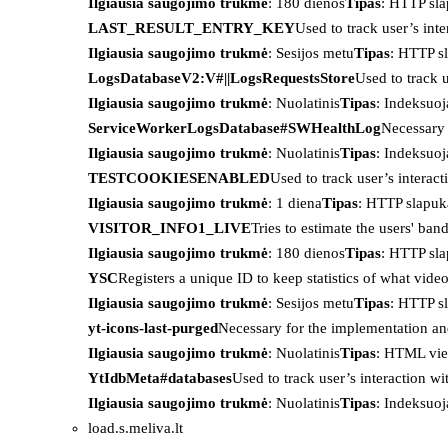
Ilgiausia saugojimo trukmė
: 180 dienos
Tipas
: HTTP sl
LAST_RESULT_ENTRY_KEY
Used to track user’s int
Ilgiausia saugojimo trukmė
: Sesijos metu
Tipas
: HTTP s
LogsDatabaseV2:V#||LogsRequestsStore
Used to track 
Ilgiausia saugojimo trukmė
: Nuolatinis
Tipas
: Indeksu
ServiceWorkerLogsDatabase#SWHealthLog
Necessary 
Ilgiausia saugojimo trukmė
: Nuolatinis
Tipas
: Indeksu
TESTCOOKIESENABLED
Used to track user’s interac
Ilgiausia saugojimo trukmė
: 1 diena
Tipas
: HTTP slapuk
VISITOR_INFO1_LIVE
Tries to estimate the users' ba
Ilgiausia saugojimo trukmė
: 180 dienos
Tipas
: HTTP sl
YSC
Registers a unique ID to keep statistics of what vid
Ilgiausia saugojimo trukmė
: Sesijos metu
Tipas
: HTTP s
yt-icons-last-purged
Necessary for the implementation an
Ilgiausia saugojimo trukmė
: Nuolatinis
Tipas
: HTML vie
YtIdbMeta#databases
Used to track user’s interaction w
Ilgiausia saugojimo trukmė
: Nuolatinis
Tipas
: Indeksu
load.s.meliva.lt