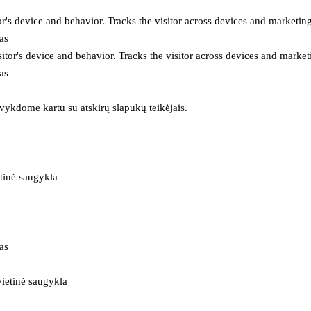
or's device and behavior. Tracks the visitor across devices and marketin
as
itor's device and behavior. Tracks the visitor across devices and market
as
 vykdome kartu su atskirų slapukų teikėjais.
tinė saugykla
as
ietinė saugykla