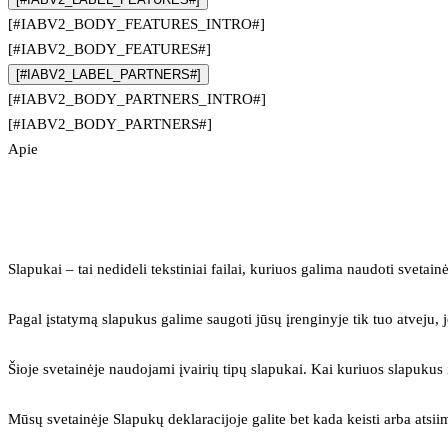
[#IABV2_BODY_FEATURES_INTRO#]
[#IABV2_BODY_FEATURES#]
[#IABV2_LABEL_PARTNERS#]
[#IABV2_BODY_PARTNERS_INTRO#]
[#IABV2_BODY_PARTNERS#]
Apie
Slapukai – tai nedideli tekstiniai failai, kuriuos galima naudoti svetainė
Pagal įstatymą slapukus galime saugoti jūsų įrenginyje tik tuo atveju, j
Šioje svetainėje naudojami įvairių tipų slapukai. Kai kuriuos slapuku
Mūsų svetainėje Slapukų deklaracijoje galite bet kada keisti arba atsii