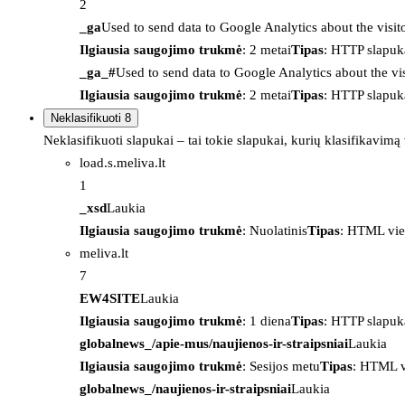
2
_ga
Used to send data to Google Analytics about the visit
Ilgiausia saugojimo trukmė
: 2 metai
Tipas
: HTTP slapuk
_ga_#
Used to send data to Google Analytics about the vis
Ilgiausia saugojimo trukmė
: 2 metai
Tipas
: HTTP slapuk
Neklasifikuoti
8
Neklasifikuoti slapukai – tai tokie slapukai, kurių klasifikavimą
load.s.meliva.lt
1
_xsd
Laukia
Ilgiausia saugojimo trukmė
: Nuolatinis
Tipas
: HTML vie
meliva.lt
7
EW4SITE
Laukia
Ilgiausia saugojimo trukmė
: 1 diena
Tipas
: HTTP slapuk
globalnews_/apie-mus/naujienos-ir-straipsniai
Laukia
Ilgiausia saugojimo trukmė
: Sesijos metu
Tipas
: HTML v
globalnews_/naujienos-ir-straipsniai
Laukia