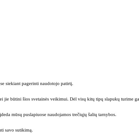
se siekiant pagerinti naudotojo patirtį.
ei jie būtini šios svetainės veikimui. Dėl visų kitų tipų slapukų turime ga
s įdeda mūsų puslapiuose naudojamos trečiųjų šalių tarnybos.
mti savo sutikimą.