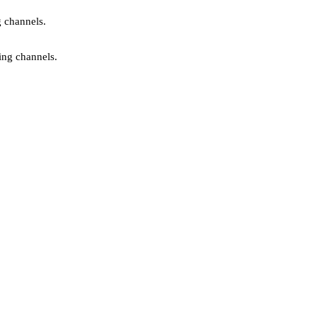
g channels.
ing channels.