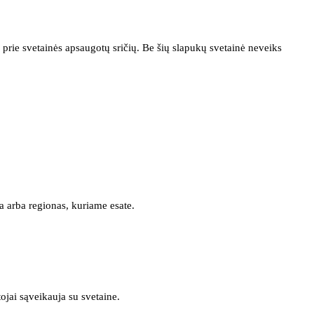
prie svetainės apsaugotų sričių. Be šių slapukų svetainė neveiks
a arba regionas, kuriame esate.
tojai sąveikauja su svetaine.