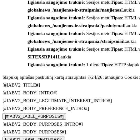
Ilgiausia saugojimo trukmė
: Sesijos metu
Tipas
: HTML v
globalnews_/naujienos-ir-straipsniai/naujienos
Laukia
Ilgiausia saugojimo trukmė
: Sesijos metu
Tipas
: HTML v
globalnews_/naujienos-ir-straipsniai/pasiulymai
Laukia
Ilgiausia saugojimo trukmė
: Sesijos metu
Tipas
: HTML v
globalnews_/naujienos-ir-straipsniai/straipsniai
Laukia
Ilgiausia saugojimo trukmė
: Sesijos metu
Tipas
: HTML v
SITEXSRF141
Laukia
Ilgiausia saugojimo trukmė
: 1 diena
Tipas
: HTTP slapuk
Slapukų aprašas paskutinį kartą atnaujintas 7/24/26; atnaujino
Cookie
[#IABV2_TITLE#]
[#IABV2_BODY_INTRO#]
[#IABV2_BODY_LEGITIMATE_INTEREST_INTRO#]
[#IABV2_BODY_PREFERENCE_INTRO#]
[#IABV2_LABEL_PURPOSES#]
[#IABV2_BODY_PURPOSES_INTRO#]
[#IABV2_BODY_PURPOSES#]
[#IABV2_LABEL_FEATURES#]