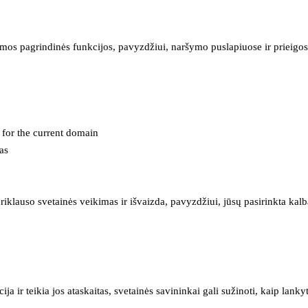
mos pagrindinės funkcijos, pavyzdžiui, naršymo puslapiuose ir prieigos 
e for the current domain
as
iklauso svetainės veikimas ir išvaizda, pavyzdžiui, jūsų pasirinkta kalb
 ir teikia jos ataskaitas, svetainės savininkai gali sužinoti, kaip lanky