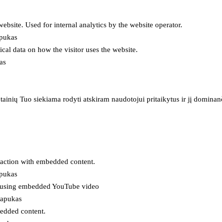
 website. Used for internal analytics by the website operator.
apukas
tical data on how the visitor uses the website.
as
inių Tuo siekiama rodyti atskiram naudotojui pritaikytus ir jį dominanči
eraction with embedded content.
apukas
es using embedded YouTube video
lapukas
bedded content.