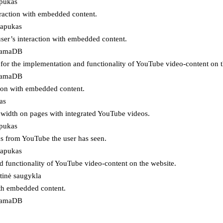
apukas
eraction with embedded content.
lapukas
user’s interaction with embedded content.
ojamaDB
for the implementation and functionality of YouTube video-content on t
ojamaDB
tion with embedded content.
as
ndwidth on pages with integrated YouTube videos.
apukas
eos from YouTube the user has seen.
lapukas
d functionality of YouTube video-content on the website.
tinė saugykla
ith embedded content.
ojamaDB