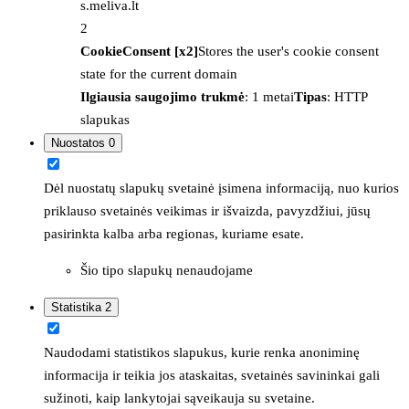
s.meliva.lt
2
CookieConsent [x2]
Stores the user's cookie consent
state for the current domain
Ilgiausia saugojimo trukmė
: 1 metai
Tipas
: HTTP
slapukas
Nuostatos
0
Dėl nuostatų slapukų svetainė įsimena informaciją, nuo kurios
priklauso svetainės veikimas ir išvaizda, pavyzdžiui, jūsų
pasirinkta kalba arba regionas, kuriame esate.
Šio tipo slapukų nenaudojame
Statistika
2
Naudodami statistikos slapukus, kurie renka anoniminę
informacija ir teikia jos ataskaitas, svetainės savininkai gali
sužinoti, kaip lankytojai sąveikauja su svetaine.