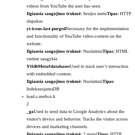
videos from YouTube the user has seen.
Ilgiausia saugojimo trukmė
: Sesijos metu
Tipas
: HTTP
slapukas
yt-icons-last-purged
Necessary for the implementation
and functionality of YouTube video-content on the
website.
Ilgiausia saugojimo trukmė
: Nuolatinis
Tipas
: HTML
vietinė saugykla
YtIdbMeta#databases
Used to track user’s interaction
with embedded content.
Ilgiausia saugojimo trukmė
: Nuolatinis
Tipas
:
IndeksuojamaDB
load.s.meliva.lt
2
_ga
Used to send data to Google Analytics about the
visitor's device and behavior. Tracks the visitor across
devices and marketing channels.
Ilgiausia saugojimo trukmė
: 2 metai
Tipas
: HTTP