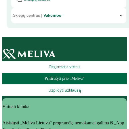
Skiepų centras |
Vakcinos
Registracija vizitui
Prisirašyti prie „Meliva“
Užpildyti užklausą
Virtuali klinika
Atsisiųsti „Meliva Lietuva“ programėlę nemokamai galima iš „App