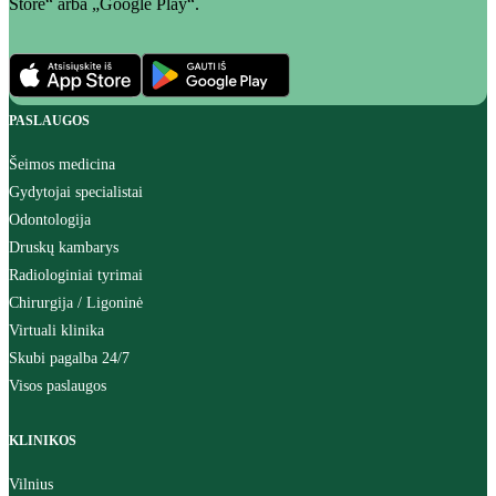
Store“ arba „Google Play“.
PASLAUGOS
Šeimos medicina
Gydytojai specialistai
Odontologija
Druskų kambarys
Radiologiniai tyrimai
Chirurgija / Ligoninė
Virtuali klinika
Skubi pagalba 24/7
Visos paslaugos
KLINIKOS
Vilnius