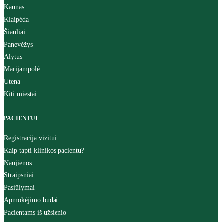
Kaunas
Klaipėda
Šiauliai
Panevėžys
Alytus
Marijampolė
Utena
Kiti miestai
PACIENTUI
Registracija vizitui
Kaip tapti klinikos pacientu?
Naujienos
Straipsniai
Pasiūlymai
Apmokėjimo būdai
Pacientams iš užsienio