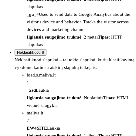
slapukas
_ga_#
Used to send data to Google Analytics about the
visitor's device and behavior. Tracks the visitor across
devices and marketing channels.
Ilgiausia saugojimo trukmė
: 2 metai
Tipas
: HTTP
slapukas
Neklasifikuoti
8
Neklasifikuoti slapukai – tai tokie slapukai, kurių klasifikavimą
vykdome kartu su atskirų slapukų teikėjais.
load.s.meliva.lt
1
_xsd
Laukia
Ilgiausia saugojimo trukmė
: Nuolatinis
Tipas
: HTML
vietinė saugykla
meliva.lt
7
EW4SITE
Laukia
Ilgiausia saugojimo trukmė
: 1 diena
Tipas
: HTTP