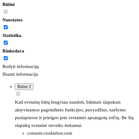
Būtini
Nuostatos
Statistika
Rinkodara
Rodyti informaciją
Išsami informacija
Būtini
2
Kad svetainę būtų lengviau naudoti, būtinais slapukais
aktyvinamos pagrindinės funkcijos, pavyzdžiui, naršymo
puslapiuose ir prieigos prie svetainės apsaugotų sričių. Be šių
slapukų svetainė neveiks tinkamai.
consent.cookiebot.com