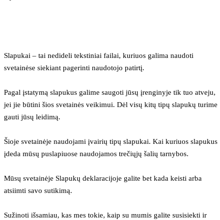
Slapukai – tai nedideli tekstiniai failai, kuriuos galima naudoti 
svetainėse siekiant pagerinti naudotojo patirtį.
Pagal įstatymą slapukus galime saugoti jūsų įrenginyje tik tuo atveju, 
jei jie būtini šios svetainės veikimui. Dėl visų kitų tipų slapukų turime 
gauti jūsų leidimą.
Šioje svetainėje naudojami įvairių tipų slapukai. Kai kuriuos slapukus 
įdeda mūsų puslapiuose naudojamos trečiųjų šalių tarnybos.
Mūsų svetainėje Slapukų deklaracijoje galite bet kada keisti arba 
atsiimti savo sutikimą.
Sužinoti išsamiau, kas mes tokie, kaip su mumis galite susisiekti ir 