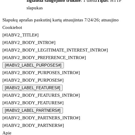
Ilgiausia saugojimo trukmė
: 1 diena
Tipas
: HTTP
slapukas
Slapukų aprašas paskutinį kartą atnaujintas 7/24/26; atnaujino
Cookiebot
[#IABV2_TITLE#]
[#IABV2_BODY_INTRO#]
[#IABV2_BODY_LEGITIMATE_INTEREST_INTRO#]
[#IABV2_BODY_PREFERENCE_INTRO#]
[#IABV2_LABEL_PURPOSES#]
[#IABV2_BODY_PURPOSES_INTRO#]
[#IABV2_BODY_PURPOSES#]
[#IABV2_LABEL_FEATURES#]
[#IABV2_BODY_FEATURES_INTRO#]
[#IABV2_BODY_FEATURES#]
[#IABV2_LABEL_PARTNERS#]
[#IABV2_BODY_PARTNERS_INTRO#]
[#IABV2_BODY_PARTNERS#]
Apie