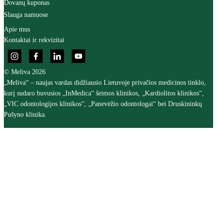
Dovanų kuponas
Slauga namuose
Apie mus
Kontaktai ir rekvizitai
© Meliva 2026
„Meliva“ – naujas vardas didžiausio Lietuvoje privačios medicinos tinklo,
kurį sudaro buvusios „InMedica“ šeimos klinikos, „Kardiolitos klinikos“,
„VIC odontologijos klinikos“, „Panevėžio odontologai“ bei Druskininkų
Pušyno klinika.