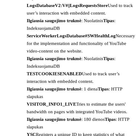
LogsDatabaseV2:V#||LogsRequestsStore
Used to track
user’s interaction with embedded content.
Ilgiausia saugojimo trukmė
: Nuolatinis
Tipas
:
IndeksuojamaDB
ServiceWorkerLogsDatabase#SWHealthLog
Necessary
for the implementation and functionality of YouTube
video-content on the website.
Ilgiausia saugojimo trukmė
: Nuolatinis
Tipas
:
IndeksuojamaDB
TESTCOOKIESENABLED
Used to track user’s
interaction with embedded content.
Ilgiausia saugojimo trukmė
: 1 diena
Tipas
: HTTP
slapukas
VISITOR_INFO1_LIVE
Tries to estimate the users'
bandwidth on pages with integrated YouTube videos.
Ilgiausia saugojimo trukmė
: 180 dienos
Tipas
: HTTP
slapukas
YSC
Registers a unique ID to keep statistics of what