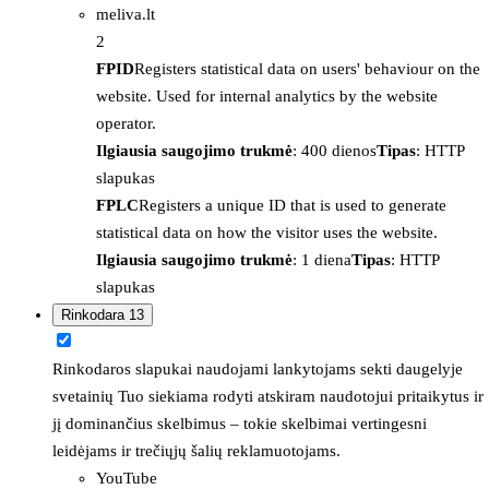
meliva.lt
2
FPID
Registers statistical data on users' behaviour on the
website. Used for internal analytics by the website
operator.
Ilgiausia saugojimo trukmė
: 400 dienos
Tipas
: HTTP
slapukas
FPLC
Registers a unique ID that is used to generate
statistical data on how the visitor uses the website.
Ilgiausia saugojimo trukmė
: 1 diena
Tipas
: HTTP
slapukas
Rinkodara
13
Rinkodaros slapukai naudojami lankytojams sekti daugelyje
svetainių Tuo siekiama rodyti atskiram naudotojui pritaikytus ir
jį dominančius skelbimus – tokie skelbimai vertingesni
leidėjams ir trečiųjų šalių reklamuotojams.
YouTube