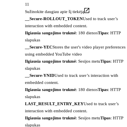
11
Sužinokite daugiau apie šį tiekėją
__Secure-ROLLOUT_TOKEN
Used to track user’s
interaction with embedded content.
Ilgiausia saugojimo trukmė
: 180 dienos
Tipas
: HTTP
slapukas
__Secure-YEC
Stores the user's video player preferences
using embedded YouTube video
Ilgiausia saugojimo trukmė
: Sesijos metu
Tipas
: HTTP
slapukas
__Secure-YNID
Used to track user’s interaction with
embedded content.
Ilgiausia saugojimo trukmė
: 180 dienos
Tipas
: HTTP
slapukas
LAST_RESULT_ENTRY_KEY
Used to track user’s
interaction with embedded content.
Ilgiausia saugojimo trukmė
: Sesijos metu
Tipas
: HTTP
slapukas